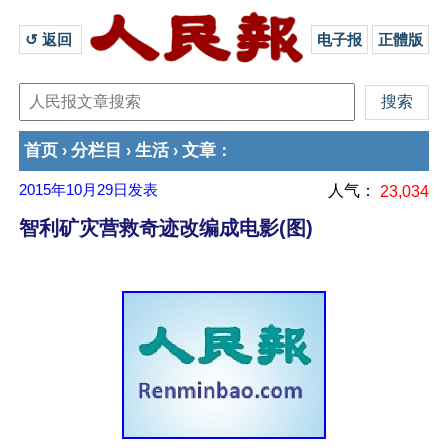
↺ 返回 
电子报
正體版
首页
分栏目
生活
文章
›
›
›
：
2015年10月29日
发表
人气：
23,034
智利矿灾营救奇迹改编成电影(图)