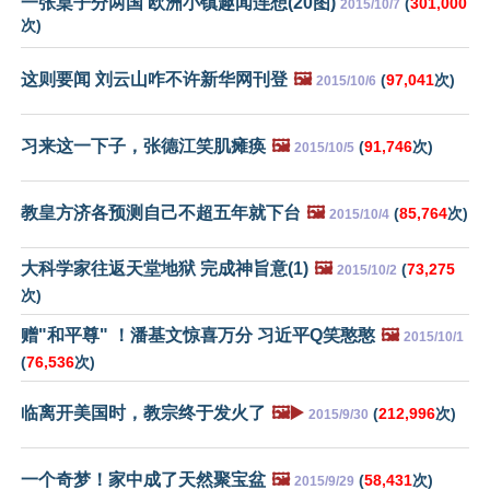
一张桌子分两国 欧洲小镇趣闻连想(20图)
(
301,000
2015/10/7
次)
这则要闻 刘云山咋不许新华网刊登
🖼️
(
97,041
次)
2015/10/6
习来这一下子，张德江笑肌瘫痪
🖼️
(
91,746
次)
2015/10/5
教皇方济各预测自己不超五年就下台
🖼️
(
85,764
次)
2015/10/4
大科学家往返天堂地狱 完成神旨意(1)
🖼️
(
73,275
2015/10/2
次)
赠"和平尊" ！潘基文惊喜万分 习近平Q笑憨憨
🖼️
2015/10/1
(
76,536
次)
临离开美国时，教宗终于发火了
🖼️▶️
(
212,996
次)
2015/9/30
一个奇梦！家中成了天然聚宝盆
🖼️
(
58,431
次)
2015/9/29