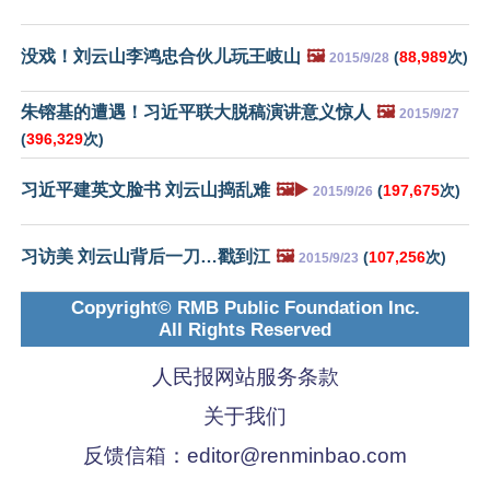
没戏！刘云山李鸿忠合伙儿玩王岐山
🖼️
(
88,989
次)
2015/9/28
朱镕基的遭遇！习近平联大脱稿演讲意义惊人
🖼️
2015/9/27
(
396,329
次)
习近平建英文脸书 刘云山捣乱难
🖼️▶️
(
197,675
次)
2015/9/26
习访美 刘云山背后一刀…戳到江
🖼️
(
107,256
次)
2015/9/23
Copyright© RMB Public Foundation Inc.
All Rights Reserved
人民报网站服务条款
关于我们
反馈信箱：
editor@renminbao.com