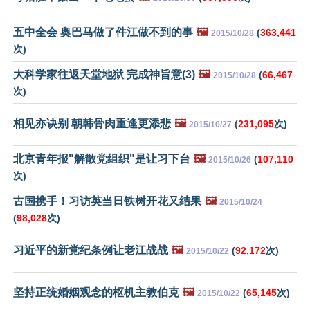
五中全会 奥巴马做了件江做不到的事
🖼️
(
363,441
2015/10/28
次)
大科学家往返天堂地狱 完成神旨意(3)
🖼️
(
66,467
2015/10/28
次)
相见亦诀别 朝韩骨肉重逢更添悲
🖼️
(
231,095
次)
2015/10/27
北京青年报"解散党组织"是让习下台
🖼️
(
107,110
2015/10/26
次)
古国携手！习访英当日铁树开花又结果
🖼️
2015/10/24
(
98,028
次)
习近平的新党纪条例让老江战战
🖼️
(
92,172
次)
2015/10/22
坚持正统婚姻观念的枢机主教伯克
🖼️
(
65,145
次)
2015/10/22