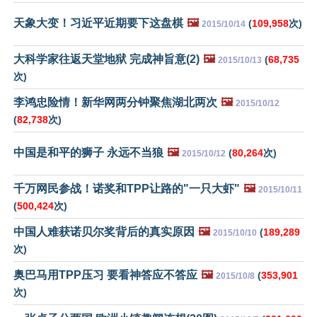
天象大变！习近平近期要下这盘棋
🖼️
(
109,958
次)
2015/10/14
大科学家往返天堂地狱 完成神旨意(2)
🖼️
(
68,735
2015/10/13
次)
李鸿忠险情！新华网两分钟聚焦湖北两次
🖼️
2015/10/12
(
82,738
次)
中国是和平的狮子 永远不当狼
🖼️
(
80,264
次)
2015/10/12
千万网民参战！诺奖和TPP让路的"一只大虾"
🖼️
2015/10/11
(
500,424
次)
中国人难获诺贝尔奖背后的真实原因
🖼️
(
189,289
2015/10/10
次)
奥巴马用TPP压习 要看神答应不答应
🖼️
(
353,901
2015/10/8
次)