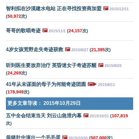
智利拟在沙漠建水电站 正在寻找投资商加盟
🖼️
2015/12/11
(
50,972
次)
哥哥的歌唱奇迹
🖼️
(
24,157
次)
2015/11/1
4岁女孩荒野走失奇迹获救
🖼️
(
21,395
次)
2015/8/27
听到医生要放弃治疗 英昏迷女子奇迹苏醒
🖼️
2015/8/20
(
24,269
次)
41年从未谋面的母子为何能奇迹团圆
🖼️▶️
2015/8/11
(
178,949
次)
更多文章导读：
2015年10月29日
五中全会结束当天 刘云山急泄内幕
🖼️
(
107,819
2015/10/31
次)
母猪肚中滚出一个毛毛蛋
🖼️
(
507,000
次)
2015/10/30