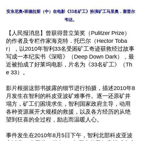
安东尼奥•班德拉斯（中）在电影《33名矿工》扮演矿工马里奥．塞普尔
【人民报消息】曾获得普立策奖（Pulitzer Prize）
的作者及专栏作家海克特．托巴尔（Hector Toba
r），以2010年智利33名受困矿工奇迹获救经过故事
写成一本纪实书《深暗》（Deep Down Dark），最
近被拍成了好莱坞电影，片名为《33名矿工》（Th
e 33）。

影片根据这部书披露的细节进行拍摄，描述2010年8
月发生在智利的科皮亚波矿难事件。逐一还原矿井
塌方，矿工们困境求生，智利国家政府主导，动用
各种资源展开大规模的救援，以及各方经历的从绝
望到狂喜的全过程，励志而温暖人心。

事件发生在2010年8月5日下午，智利北部科皮亚波