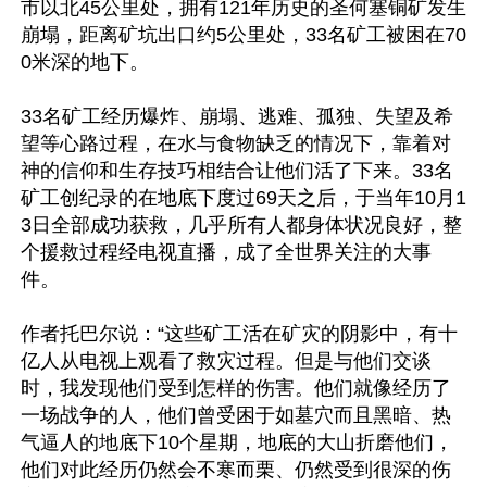
市以北45公里处，拥有121年历史的圣何塞铜矿发生
崩塌，距离矿坑出口约5公里处，33名矿工被困在70
0米深的地下。

33名矿工经历爆炸、崩塌、逃难、孤独、失望及希
望等心路过程，在水与食物缺乏的情况下，靠着对
神的信仰和生存技巧相结合让他们活了下来。33名
矿工创纪录的在地底下度过69天之后，于当年10月1
3日全部成功获救，几乎所有人都身体状况良好，整
个援救过程经电视直播，成了全世界关注的大事
件。

作者托巴尔说：“这些矿工活在矿灾的阴影中，有十
亿人从电视上观看了救灾过程。但是与他们交谈
时，我发现他们受到怎样的伤害。他们就像经历了
一场战争的人，他们曾受困于如墓穴而且黑暗、热
气逼人的地底下10个星期，地底的大山折磨他们，
他们对此经历仍然会不寒而栗、仍然受到很深的伤