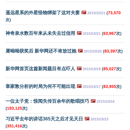
遥远星系的外星怪物绑架了这对夫妻
🖼️
(
73,570
2015/10/21
次)
神奇泉水数百年来从未失去过信用
🖼️
(
63,967
次)
2015/10/21
屠呦呦获奖后 新华网还不肯放过她
🖼️
(
83,397
次)
2015/10/20
新华网首页这篇新闻题目有点吓人
🖼️
(
85,027
次)
2015/10/19
章家敦分析的时局为何不可能出现
🖼️
(
83,955
次)
2015/10/17
一位太子党：惊闻失传百余年的歌唱技巧
🖼️
2015/10/16
(
193,125
次)
习近平去年的讲话365天之后才见天日
🖼️
2015/10/15
(
351,416
次)