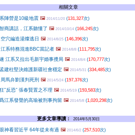
相關文章
系陣營是10級地震
🖼️
(
131,327
次)
2014/11/20
智商講話，江系聽懂了
🖼️
(
166,245
次)
2014/10/14
 空穴編造湯燦逃日
🖼️
(
146,396
次)
2014/8/25
 江系特務混進BBC當記者
🖼️
(
111,795
次)
2014/8/8
遂 江系又拉出毛新宇婚事攪局
🖼️
(
170,777
次)
2014/8/4
孟建柱堅決維護新疆社會穩定
🖼️
(
334,485
次)
2014/5/31
 周馬弁劉漢判死刑
🖼️
(
197,376
次)
2014/5/24
狂"反恐" 張春賢置之不理
🖼️
(
193,583
次)
2014/5/19
爲江系發聲的高瑜被刑事拘留
🖼️
(
1,020,298
次)
2014/5/8
更多文章導讀：
2014年5月30日
眼神看習近平 64年從未有過
🖼️
(
257,510
次)
2014/6/2