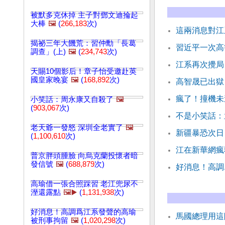
被默多克休掉 主子對鄧文迪掄起
大棒
🖼️
(
266,183
次)
這兩消息對江
揭祕三年大饑荒：習仲勳「長葛
習近平一次高
調查」(上)
🖼️
(
234,743
次)
江系再次攪局
天賜10個影后！章子怡受邀赴英
國皇家晚宴
🖼️
(
168,892
次)
高智晟已出獄
瘋了！撞機未
小笑話：周永康又自殺了
🖼️
(
903,067
次)
不是小笑話：
老天爺一發怒 深圳全老實了
🖼️
新疆暴恐次日
(
1,100,610
次)
江在新華網瘋
普京胖頭腫臉 向烏克蘭投懷者暗
發信號
🖼️
(
688,879
次)
好消息！高調
高瑜借一張合照踩習 老江兜尿不
溼還露點
🖼️▶️
(
1,131,938
次)
好消息！高調爲江系發聲的高瑜
馬國總理用這
被刑事拘留
🖼️
(
1,020,298
次)