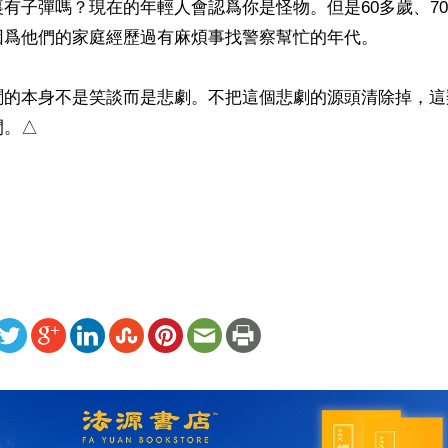
有子彈嗎？現在的年輕人會認爲你是怪物。但是60多歲、7
因爲他們的家庭經歷過有麻煩事找警察幫忙的年代。

聞的本身不是笑談而是悲劇。不把這個悲劇的源頭清除掉，這
。△

）
ww.renminbao.com/rmb/articles/2014/5/31/59510b.html