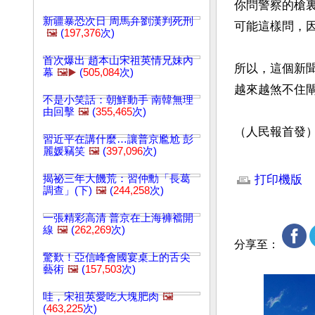
你問警察的槍裏
新疆暴恐次日 周馬弁劉漢判死刑
可能這樣問，
🖼️
(
197,376
次)
首次爆出 趙本山宋祖英情兄妹內
所以，這個新
幕
🖼️▶️
(
505,084
次)
越來越煞不住閘
不是小笑話：朝鮮動手 南韓無理
由回擊
🖼️
(
355,465
次)
（人民報首發
習近平在講什麼…讓普京尷尬 彭
麗媛竊笑
🖼️
(
397,096
次)
文章網址: http://w
揭祕三年大饑荒：習仲勳「長葛
打印機版
調查」(下)
🖼️
(
244,258
次)
一張精彩高清 普京在上海褲襠開
線
🖼️
(
262,269
次)
分享至：
驚歎！亞信峰會國宴桌上的舌尖
藝術
🖼️
(
157,503
次)
哇，宋祖英愛吃大塊肥肉
🖼️
(
463,225
次)