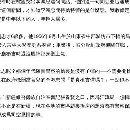
報導時在標題突出李鴻忠這句問話。他的這一句問話並迅速成
看這個新聞，才知道李鴻忠問持槍特警的是什麼話。我敢肯定
是中年以下的人，年輕人居多。

忠才6歲多。他1956年8月出生於山東省中部濰坊市下轄的
年考入吉林大學歷史系學習；畢業後，被分配到政府機關任職
廳祕書時還沒脫掉那身鄉土氣。

意思呢？那個年代確實警察的槍裏是沒有子彈的──不需要開
直在政府機關當官兒的李鴻忠問「是真槍實彈嗎？」一點也不可
出自新疆維吾爾族自治區書記張春賢之口，因爲江澤民一想轉
還不止是在新疆，現在各地的市區縣裏拆房的黑幫都有警察保
成爲司空見慣的事。
