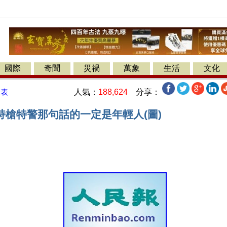
國際
奇聞
災禍
萬象
生活
文化
人氣：
188,624
分享：
發表
持槍特警那句話的一定是年輕人(圖)