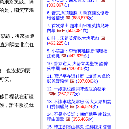
5. 小笑話：周永康又自殺了
🖼️
爲網絡笑談。隔
(
903,067
次)
的是，嘲笑李鴻
6. 普京胖頭腫臉 向烏克蘭投懷者
暗發信號
🖼️
(
688,879
次)
7. 首次爆出 趙本山宋祖英情兄妹
內幕
🖼️▶️
(
505,084
次)
昌樂縣，後來插隊
8. 哇，宋祖英愛吃大塊肥肉
🖼️
(
463,225
次)
，直到調去北京任
9. 小笑話：李瑞英離開新聞聯播
江硬挺
🖼️
(
442,639
次)
10. 普京逆天 火箭立馬墜毀 證據
落中國
🖼️
(
420,915
次)
槍，也沒想到要
11. 習近平在講什麼…讓普京尷尬
笑。

彭麗媛竊笑
🖼️
(
397,096
次)
12. 一紙張也能開啤酒瓶的啓示
🖼️▶️
(
367,277
次)
移目標就在新疆
13. 不讓李瑞英露臉 習大大給劉雲
護，誰不服從就
山提個醒兒
🖼️
(
356,524
次)
14. 不是小笑話：朝鮮動手 南韓無
理由回擊
🖼️
(
355,465
次)
15. 韓正劉雲山搞鬼 江綿恆未陪習