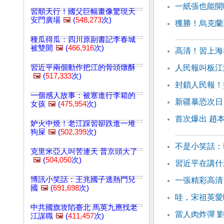
一紙張也能開
習順天行！國父巨幅畫像驚現天
安門廣場
🖼️
(
548,273
次)
獲勝！烏克蘭
種瓜得瓜：四川原副書記李春城
被雙開
🖼️
(
466,916
次)
高清！習上海
習近平兩個動作把江的骨頭燉酥
人民報叫板江
🖼️
(
517,333
次)
封鎖人民報！
一個感人故事：被塞進行李箱的
新疆暴恐次日
女孩
🖼️
(
475,954
次)
首次爆出 趙
妒火中燒！老江踩習卻跌進一堆
狗屎
🖼️
(
502,399
次)
不是小笑話：
克里米亞人叫苦連天 普京頭大了
🖼️
(
504,050
次)
習近平在講什
博訊小笑話：王兆國子逃熱門兒
一張精彩高清
國
🖼️
(
691,698
次)
哇，宋祖英愛
中共國旗攻陷臺北 馬英九應找老
當人肉炸彈 
江謀職
🖼️
(
411,457
次)