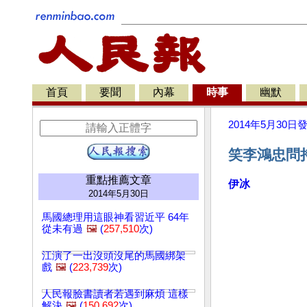
首頁
要聞
內幕
時事
幽默
2014年5月30日
笑李鴻忠問
重點推薦文章
伊冰
2014年5月30日
馬國總理用這眼神看習近平 64年
從未有過
🖼️
(
257,510
次)
江演了一出沒頭沒尾的馬國綁架
戲
🖼️
(
223,739
次)
人民報臉書讀者若遇到麻煩 這樣
解決
🖼️
(
150,692
次)