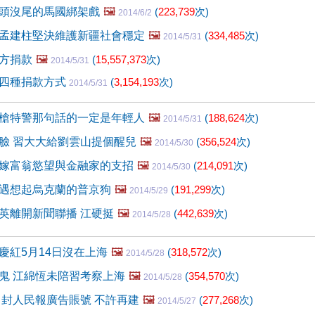
頭沒尾的馬國綁架戲
🖼️
(
223,739
次)
2014/6/2
孟建柱堅決維護新疆社會穩定
🖼️
(
334,485
次)
2014/5/31
方捐款
🖼️
(
15,557,373
次)
2014/5/31
四種捐款方式
(
3,154,193
次)
2014/5/31
槍特警那句話的一定是年輕人
🖼️
(
188,624
次)
2014/5/31
臉 習大大給劉雲山提個醒兒
🖼️
(
356,524
次)
2014/5/30
嫁富翁慾望與金融家的支招
🖼️
(
214,091
次)
2014/5/30
遇想起烏克蘭的普京狗
🖼️
(
191,299
次)
2014/5/29
英離開新聞聯播 江硬挺
🖼️
(
442,639
次)
2014/5/28
慶紅5月14日沒在上海
🖼️
(
318,572
次)
2014/5/28
鬼 江綿恆未陪習考察上海
🖼️
(
354,570
次)
2014/5/28
江！封人民報廣告賬號 不許再建
🖼️
(
277,268
次)
2014/5/27