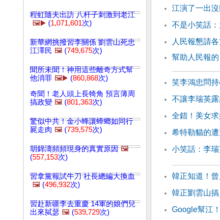
江演了一出沒
程虹隨夫出訪 八杆子刺激到老江
🖼️▶️
(
1,071,601
次)
不是小笑話：
人民報懇請各
新華網挑撥習李關係 劉雲山死忠
江澤民
🖼️
(
749,675
次)
幫助人民報的
聞所未聞！神用這些離奇方式幫
他消罪
🖼️▶️
(
860,868
次)
笑李鴻忠問持
奇聞！老人頭上長犄角 預言薄周
不讓李瑞英露
搞政變
🖼️
(
801,363
次)
全錯！美女求
驚似中共！金小蜂讓蟑螂如同行
屍走肉
🖼️
(
739,575
次)
希特勒貓的遭
胡錦濤頻頻現身的真實原因
🖼️
小笑話：李瑞
(
557,153
次)
韓正知道！曾
習拿黨報試牛刀 社長總編大換血
🖼️
(
496,932
次)
韓正劉雲山搞
習赴新疆李去重慶 14軍的娘們兒
Google幫
出來脦瑟
🖼️
(
539,729
次)