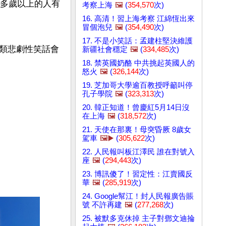
0多歲以上的人有
考察上海
🖼️
(
354,570
次)
16. 高清！習上海考察 江綿恆出來
冒個泡兒
🖼️
(
354,490
次)
17. 不是小笑話：孟建柱堅決維護
類悲劇性笑話會
新疆社會穩定
🖼️
(
334,485
次)
18. 禁英國奶酪 中共挑起英國人的
怒火
🖼️
(
326,144
次)
19. 芝加哥大學逾百教授呼籲叫停
孔子學院
🖼️
(
323,313
次)
20. 韓正知道！曾慶紅5月14日沒
在上海
🖼️
(
318,572
次)
21. 天使在那裏！母突昏厥 8歲女
駕車
🖼️▶️
(
305,622
次)
22. 人民報叫板江澤民 誰在對號入
座
🖼️
(
294,443
次)
23. 博訊傻了！習定性：江賣國反
華
🖼️
(
285,919
次)
24. Google幫江！封人民報廣告賬
號 不許再建
🖼️
(
277,268
次)
25. 被默多克休掉 主子對鄧文迪掄