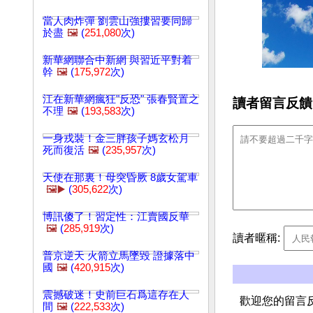
當人肉炸彈 劉雲山強摟習要同歸
於盡
🖼️
(
251,080
次)
新華網聯合中新網 與習近平對着
幹
🖼️
(
175,972
次)
江在新華網瘋狂"反恐" 張春賢置之
讀者留言反饋
不理
🖼️
(
193,583
次)
一身戎裝！金三胖孩子媽玄松月
死而復活
🖼️
(
235,957
次)
天使在那裏！母突昏厥 8歲女駕車
🖼️▶️
(
305,622
次)
博訊傻了！習定性：江賣國反華
🖼️
(
285,919
次)
讀者暱稱:
普京逆天 火箭立馬墜毀 證據落中
國
🖼️
(
420,915
次)
震撼破迷！史前巨石爲這存在人
歡迎您的留言
間
🖼️
(
222,533
次)