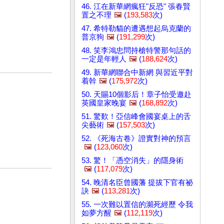
46. 江在新華網瘋狂"反恐" 張春賢
置之不理
🖼️
(
193,583
次)
47. 希特勒貓的遭遇想起烏克蘭的
普京狗
🖼️
(
191,299
次)
48. 笑李鴻忠問持槍特警那句話的
一定是年輕人
🖼️
(
188,624
次)
49. 新華網聯合中新網 與習近平對
着幹
🖼️
(
175,972
次)
50. 天賜10個影后！章子怡受邀赴
英國皇家晚宴
🖼️
(
168,892
次)
51. 驚歎！亞信峰會國宴桌上的舌
尖藝術
🖼️
(
157,503
次)
52. 《死海古卷》證實對神的預言
🖼️
(
123,060
次)
53. 驚！「憑空消失」的隱身術
🖼️
(
117,079
次)
54. 晚清名臣曾國藩 提拔下官有祕
訣
🖼️
(
113,281
次)
55. 一次難以置信的瀕死經歷 令我
如夢方醒
🖼️
(
112,119
次)