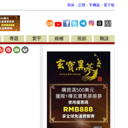
简体
-
正體
-
手機版
-
電子報
專題
寰宇
維權
視頻
雜談