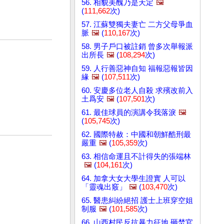
56. 相貌美醜乃是天定
🖼️
(
111,662
次)
57. 江蘇雙獨夫妻亡 二方父母爭血
脈
🖼️
(
110,167
次)
58. 男子戶口被註銷 曾多次舉報派
出所長
🖼️
(
108,294
次)
59. 人行善惡神自知 福報惡報皆因
緣
🖼️
(
107,511
次)
60. 安慶多位老人自殺 求殯改前入
土爲安
🖼️
(
107,501
次)
61. 最佳球員的演講令我落淚
🖼️
(
105,745
次)
62. 國際特赦：中國和朝鮮酷刑最
嚴重
🖼️
(
105,359
次)
63. 相信命運且不計得失的張端林
🖼️
(
104,161
次)
64. 加拿大女大學生證實 人可以
「靈魂出竅」
🖼️
(
103,470
次)
65. 醫患糾紛絕招 護士上班穿空姐
制服
🖼️
(
101,585
次)
66. 山西村民反抗暴力征地 砸焚官