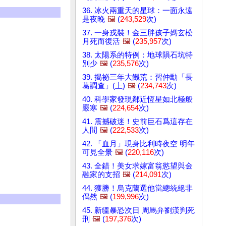
36. 冰火兩重天的星球：一面永遠
是夜晚
🖼️
(
243,529
次)
37. 一身戎裝！金三胖孩子媽玄松
月死而復活
🖼️
(
235,957
次)
38. 太陽系的特例：地球隕石坑特
別少
🖼️
(
235,576
次)
39. 揭祕三年大饑荒：習仲勳「長
葛調查」(上)
🖼️
(
234,743
次)
40. 科學家發現鄰近恆星如北極般
嚴寒
🖼️
(
224,654
次)
41. 震撼破迷！史前巨石爲這存在
人間
🖼️
(
222,533
次)
42. 「血月」現身比利時夜空 明年
可見全景
🖼️
(
220,116
次)
43. 全錯！美女求嫁富翁慾望與金
融家的支招
🖼️
(
214,091
次)
44. 獲勝！烏克蘭選他當總統絕非
偶然
🖼️
(
199,996
次)
45. 新疆暴恐次日 周馬弁劉漢判死
刑
🖼️
(
197,376
次)