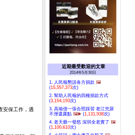
近期最受歡迎的文章
2014年5月30日
1. 人民報懇請各方捐款
🖼️
(
15,557,373
次)
2. 幫助人民報的四種捐款方式
(
3,154,193
次)
3. 高瑜借一張合照踩習 老江兜尿
檢查安保工作，遇
不溼還露點
🖼️▶️
(
1,131,938
次)
4. 老天爺一發怒 深圳全老實了
🖼️
(
1,100,610
次)