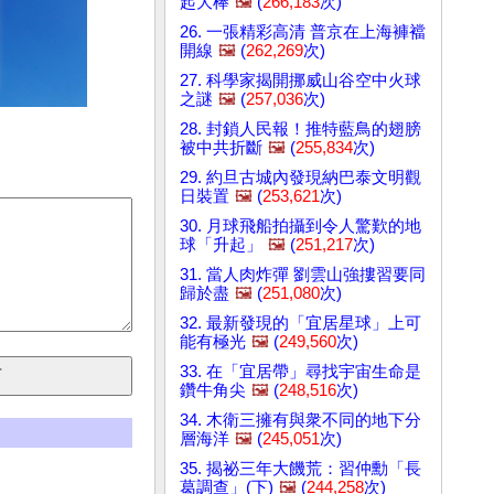
起大棒
🖼️
(
266,183
次)
26. 一張精彩高清 普京在上海褲襠
開線
🖼️
(
262,269
次)
27. 科學家揭開挪威山谷空中火球
之謎
🖼️
(
257,036
次)
28. 封鎖人民報！推特藍鳥的翅膀
被中共折斷
🖼️
(
255,834
次)
29. 約旦古城內發現納巴泰文明觀
日裝置
🖼️
(
253,621
次)
30. 月球飛船拍攝到令人驚歎的地
球「升起」
🖼️
(
251,217
次)
31. 當人肉炸彈 劉雲山強摟習要同
歸於盡
🖼️
(
251,080
次)
32. 最新發現的「宜居星球」上可
能有極光
🖼️
(
249,560
次)
33. 在「宜居帶」尋找宇宙生命是
鑽牛角尖
🖼️
(
248,516
次)
34. 木衛三擁有與衆不同的地下分
層海洋
🖼️
(
245,051
次)
35. 揭祕三年大饑荒：習仲勳「長
葛調查」(下)
🖼️
(
244,258
次)