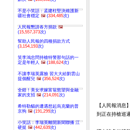
不是小笑話：孟建柱堅決維護新
疆社會穩定
🖼️
(
334,485
次)
人民報懇請各方捐款
🖼️
(
15,557,373
次)
幫助人民報的四種捐款方式
(
3,154,193
次)
笑李鴻忠問持槍特警那句話的一
定是年輕人
🖼️
(
188,624
次)
不讓李瑞英露臉 習大大給劉雲山
提個醒兒
🖼️
(
356,524
次)
全錯！美女求嫁富翁慾望與金融
家的支招
🖼️
(
214,091
次)
【人民報消息】
希特勒貓的遭遇想起烏克蘭的普
京狗
🖼️
(
191,299
次)
到正在持槍巡邏
小笑話：李瑞英離開新聞聯播 江
硬挺
🖼️
(
442,639
次)