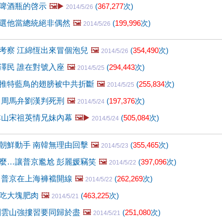
啤酒瓶的啓示
🖼️▶️
(
367,277
次)
2014/5/26
選他當總統絕非偶然
🖼️
(
199,996
次)
2014/5/26
考察 江綿恆出來冒個泡兒
🖼️
(
354,490
次)
2014/5/26
澤民 誰在對號入座
🖼️
(
294,443
次)
2014/5/25
推特藍鳥的翅膀被中共折斷
🖼️
(
255,834
次)
2014/5/25
 周馬弁劉漢判死刑
🖼️
(
197,376
次)
2014/5/24
本山宋祖英情兄妹內幕
🖼️▶️
(
505,084
次)
2014/5/24
朝鮮動手 南韓無理由回擊
🖼️
(
355,465
次)
2014/5/23
麼…讓普京尷尬 彭麗媛竊笑
🖼️
(
397,096
次)
2014/5/22
 普京在上海褲襠開線
🖼️
(
262,269
次)
2014/5/22
吃大塊肥肉
🖼️
(
463,225
次)
2014/5/21
劉雲山強摟習要同歸於盡
🖼️
(
251,080
次)
2014/5/21