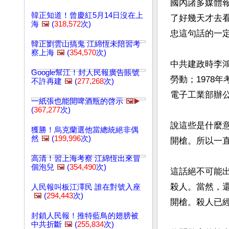
國內諸多媒體
韓正知道！曾慶紅5月14日沒在上
了好幾天才去
海
🖼️
(
318,572
次)
忠這句話的一定
韓正劉雲山搞鬼 江綿恆未陪習考
察上海
🖼️
(
354,570
次)
中共建政時李鴻
Google幫江！封人民報廣告賬號
勞動；1978
不許再建
🖼️
(
277,268
次)
電子工業部辦公
一紙張也能開啤酒瓶的啓示
🖼️▶️
(
367,277
次)
說這些是什麼
獲勝！烏克蘭選他當總統絕非偶
然
🖼️
(
199,996
次)
開槍。所以一
高清！習上海考察 江綿恆出來冒
個泡兒
🖼️
(
354,490
次)
這話絕不可能
殺人。當然，
人民報叫板江澤民 誰在對號入座
🖼️
(
294,443
次)
開槍。殺人已經
封鎖人民報！推特藍鳥的翅膀被
中共折斷
🖼️
(
255,834
次)