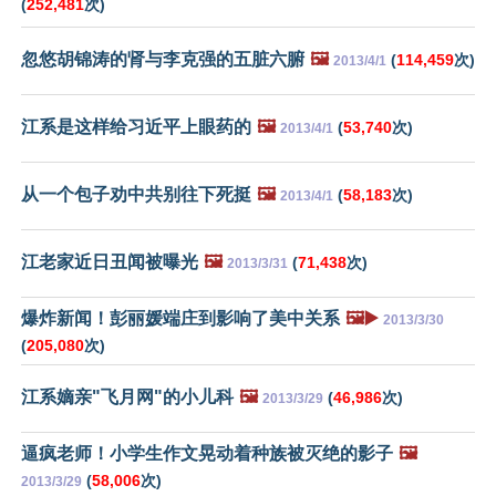
(
252,481
次)
忽悠胡锦涛的肾与李克强的五脏六腑
🖼️
(
114,459
次)
2013/4/1
江系是这样给习近平上眼药的
🖼️
(
53,740
次)
2013/4/1
从一个包子劝中共别往下死挺
🖼️
(
58,183
次)
2013/4/1
江老家近日丑闻被曝光
🖼️
(
71,438
次)
2013/3/31
爆炸新闻！彭丽媛端庄到影响了美中关系
🖼️▶️
2013/3/30
(
205,080
次)
江系嫡亲"飞月网"的小儿科
🖼️
(
46,986
次)
2013/3/29
逼疯老师！小学生作文晃动着种族被灭绝的影子
🖼️
(
58,006
次)
2013/3/29