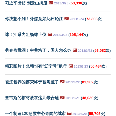
习近平出访 刘云山搞鬼
🖼️
(
59,396
次)
2013/3/25
你决想不到！外媒竟如此评论江
🖼️
(
73,898
次)
2013/3/24
诛！江系力阻杨雄上位
🖼️
(
105,144
次)
2013/3/23
劳春燕戳洞！中共垮了，国人怎么办
🖼️
(
56,082
次)
2013/3/23
精彩图片！北韩也有“辽宁号”航母
🖼️
(
50,464
次)
2013/3/23
被江包养的苏荣终于被闲差了
🖼️
(
81,502
次)
2013/3/22
查韦斯的棺材放在这儿最合适
🖼️
(
48,639
次)
2013/3/21
一个制造120急救中心奇闻的城市
🖼️
(
55,705
次)
2013/3/20