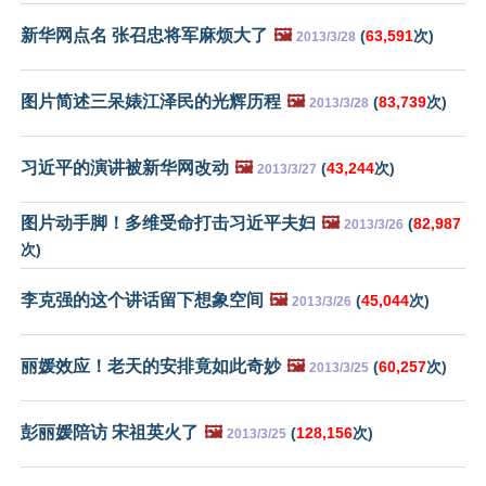
新华网点名 张召忠将军麻烦大了
🖼️
(
63,591
次)
2013/3/28
图片简述三呆婊江泽民的光辉历程
🖼️
(
83,739
次)
2013/3/28
习近平的演讲被新华网改动
🖼️
(
43,244
次)
2013/3/27
图片动手脚！多维受命打击习近平夫妇
🖼️
(
82,987
2013/3/26
次)
李克强的这个讲话留下想象空间
🖼️
(
45,044
次)
2013/3/26
丽媛效应！老天的安排竟如此奇妙
🖼️
(
60,257
次)
2013/3/25
彭丽媛陪访 宋祖英火了
🖼️
(
128,156
次)
2013/3/25