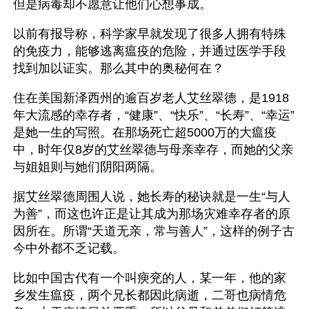
但是病毒却不愿意让他们心想事成。
以前有报导称，科学家早就发现了很多人拥有特殊
的免疫力，能够逃离瘟疫的危险，并通过医学手段
找到加以证实。那么其中的奥秘何在？
住在美国新泽西州的逾百岁老人艾丝翠德，是1918
年大流感的幸存者，“健康”、“快乐”、“长寿”、“幸运”
是她一生的写照。在那场死亡超5000万的大瘟疫
中，时年仅8岁的艾丝翠德与母亲幸存，而她的父亲
与姐姐则与她们阴阳两隔。
据艾丝翠德周围人说，她长寿的秘诀就是一生“与人
为善”，而这也许正是让其成为那场灾难幸存者的原
因所在。所谓“天道无亲，常与善人”，这样的例子古
今中外都不乏记载。
比如中国古代有一个叫瘐兖的人，某一年，他的家
乡发生瘟疫，两个兄长都因此病逝，二哥也病情危