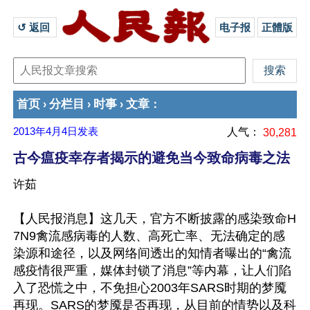
↺ 返回 
电子报
正體版
首页
分栏目
时事
文章
›
›
›
：
2013年4月4日
发表
人气：
30,281
古今瘟疫幸存者揭示的避免当今致命病毒之法
许茹
【人民报消息】这几天，官方不断披露的感染致命H
7N9禽流感病毒的人数、高死亡率、无法确定的感
染源和途径，以及网络间透出的知情者曝出的“禽流
感疫情很严重，媒体封锁了消息”等内幕，让人们陷
入了恐慌之中，不免担心2003年SARS时期的梦魇
再现。SARS的梦魇是否再现，从目前的情势以及科