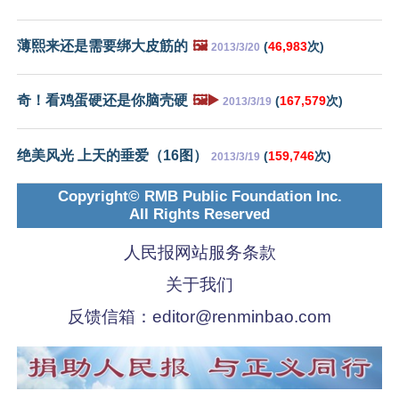
薄熙来还是需要绑大皮筋的
🖼️
(
46,983
次)
2013/3/20
奇！看鸡蛋硬还是你脑壳硬
🖼️▶️
(
167,579
次)
2013/3/19
绝美风光 上天的垂爱（16图）
(
159,746
次)
2013/3/19
Copyright© RMB Public Foundation Inc.
All Rights Reserved
人民报网站服务条款
关于我们
反馈信箱：
editor@renminbao.com