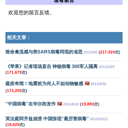
读者留言
欢迎您的留言反馈。
相关文章：
致命禽流感与类SARS病毒同现的省思
(
217,424
次)
2013/4/2
《苹果》记者现场直击 神秘病毒 300军人隔离
2012/2/25
(
171,679
次)
瘟疫奇闻！地震前为何人不如动物敏感
🖼️
2011/8/30
(
173,205
次)
“中国病毒”在华尔街发作
🖼️
(
19,893
次)
2011/6/18
英法庭阿齐兹崩溃 中国惊现“最厉害病毒”
2010/10/23
(
19,629
次)