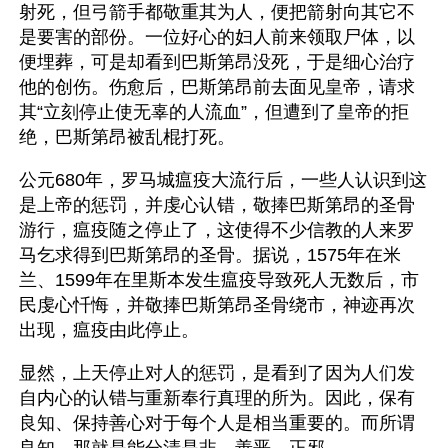
射死，但弓箭手都敬重其为人，便把箭射向其它不
是要害的部份。一位好心的妇人前来领取尸体，以
便埋葬，可是却看到巴斯第昂没死，于是细心治疗
他的创伤。伤愈后，巴斯第昂前去面见皇帝，请求
其“立刻停止使无辜的人流血”，但遭到了皇帝的拒
绝，巴斯第昂被乱棍打死。
公元680年，罗马城瘟疫大流行后，一些人认识到这
是上帝的惩罚，并虔心认错，敬捧巴斯第昂的圣骨
游行，瘟疫随之停止了，这使得不少信教的人来罗
马乞求得到巴斯第昂的圣骨。据说，1575年在米
兰、1599年在里斯本发生瘟疫导致死人无数后，市
民虔心忏悔，并敬捧巴斯第昂圣骨绕市，神迹再次
出现，瘟疫由此停止。
显然，上天停止对人的惩罚，是看到了因为人们发
自内心的认错与重新奉行真理的所为。因此，保有
良知、保持善心对于每个人是相当重要的。而所谓