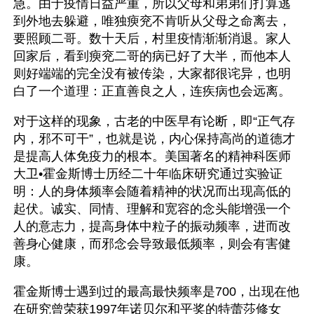
急。由于疫情日益严重，所以父母和弟弟们打算逃
到外地去躲避，唯独瘐兖不肯听从父母之命离去，
要照顾二哥。数十天后，村里疫情渐渐消退。家人
回家后，看到瘐兖二哥的病已好了大半，而他本人
则好端端的完全没有被传染，大家都很诧异，也明
白了一个道理：正直善良之人，连疾病也会远离。
对于这样的现象，古老的中医早有论断，即“正气存
内，邪不可干”，也就是说，内心保持高尚的道德才
是提高人体免疫力的根本。美国著名的精神科医师
大卫•霍金斯博士历经二十年临床研究通过实验证
明：人的身体频率会随着精神的状况而出现高低的
起伏。诚实、同情、理解和宽容的念头能增强一个
人的意志力，提高身体中粒子的振动频率，进而改
善身心健康，而邪念会导致最低频率，则会有害健
康。
霍金斯博士遇到过的最高最快频率是700，出现在他
在研究曾荣获1997年诺贝尔和平奖的特蕾莎修女