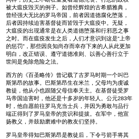
被大瘟疫毁灭的例子。如曾经辉煌的古希腊雅典，
曾经强大无比的罗马帝国，前者因道德腐化堕落，
后者因持续迫害基督徒而皆毁于大瘟疫中。无疑，
大瘟疫的出现通常是在人类道德堕落和行邪恶之事
之时。而在瘟疫发生之后，人们才意识到这是“上帝
的惩罚”，那些因良知尚存而幸存下来的人从此更加
明白，改正错误、遵守道德准则、以善心善行立于
世间是免除危险之法。
西方的《百圣略传》曾记载了古罗马时期一个叫巴
斯第昂的故事。巴斯第昂生在米兰，父母均为虔诚
教徒，他从小也跟随父母信奉天主。在基督徒受罗
马帝国迫害时，他还是十多岁的年轻人。公元283年
时，他自愿前往罗马充当士兵，并因为勇敢与品行
端正得到了罗马皇帝的赏识和提拔。在军中，他宣
扬教义，并鼓励磨难中的教友们坚持。
罗马皇帝得知巴斯第昂是教徒后，下令弓箭手将其