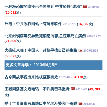
一种极恐怖的瘟疫已全国蔓延 中共坚持“维稳”
🖼️
2010/6/6
(
25,032
次)
外电：中共政权网站上有病毒软件
(
16,102
次)
2010/1/31
北京封锁病毒变异致死消息 军队总院爆死亡病例
2009/12/20
(
21,899
次)
大瘟疫来临！中国人，赶快寻找自己的生路
🖼️
2009/12/16
(
59,677
次)
更多文章导读：
2013年4月5日
古今两故事说出来比板蓝根有效
(
64,178
次)
2013/4/7
王毅同潘基文通电话…不许奥巴马撒野
🖼️
(
49,709
2013/4/6
次)
酷！世界最富有总统口中的老巫婆和斗鸡眼
🖼️
2013/4/6