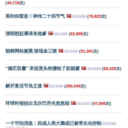
(
44,719
次)
美到你窒息！神传二十四节气
🖼️
(
79,822
次)
2013/4/6
清明想起薄泽东他爹
🖼️
(
62,906
次)
2013/4/5
朝鲜网站被黑 惊现金三猪
🖼️
(
51,361
次)
2013/4/5
“德艺双馨” 宋祖英头衔挪给了彭丽媛
🖼️
(
60,420
次)
2013/4/4
解开复活节岛之迷
🖼️
(
250,345
次)
2013/4/4
环球时报抬出戈尔巴乔夫忽悠咱
🖼️
(
47,006
次)
2013/4/3
一个可怕消息：四成人类大脑或已被寄生虫控制
2013/4/2