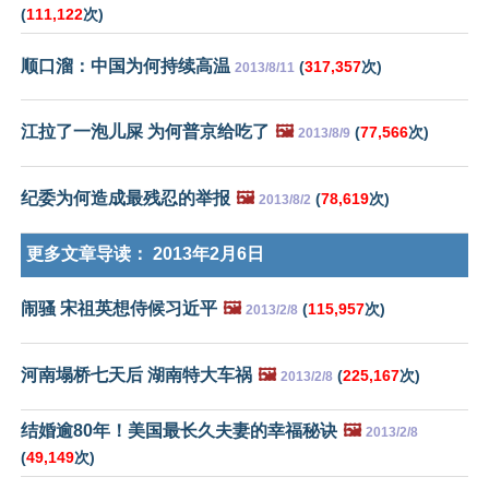
(
111,122
次)
顺口溜：中国为何持续高温
(
317,357
次)
2013/8/11
江拉了一泡儿屎 为何普京给吃了
🖼️
(
77,566
次)
2013/8/9
纪委为何造成最残忍的举报
🖼️
(
78,619
次)
2013/8/2
更多文章导读：
2013年2月6日
闹骚 宋祖英想侍候习近平
🖼️
(
115,957
次)
2013/2/8
河南塌桥七天后 湖南特大车祸
🖼️
(
225,167
次)
2013/2/8
结婚逾80年！美国最长久夫妻的幸福秘诀
🖼️
2013/2/8
(
49,149
次)