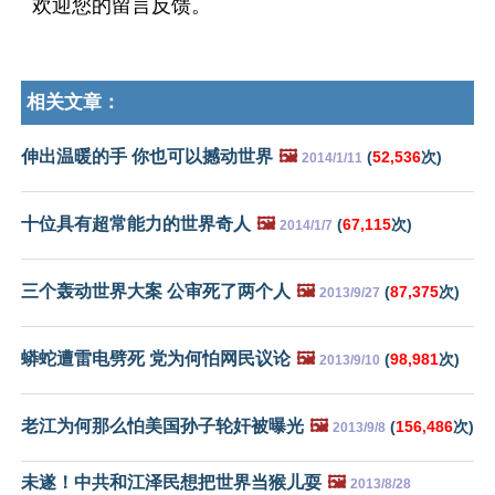
欢迎您的留言反馈。
相关文章：
伸出温暖的手 你也可以撼动世界
🖼️
(
52,536
次)
2014/1/11
十位具有超常能力的世界奇人
🖼️
(
67,115
次)
2014/1/7
三个轰动世界大案 公审死了两个人
🖼️
(
87,375
次)
2013/9/27
蟒蛇遭雷电劈死 党为何怕网民议论
🖼️
(
98,981
次)
2013/9/10
老江为何那么怕美国孙子轮奸被曝光
🖼️
(
156,486
次)
2013/9/8
未遂！中共和江泽民想把世界当猴儿耍
🖼️
2013/8/28