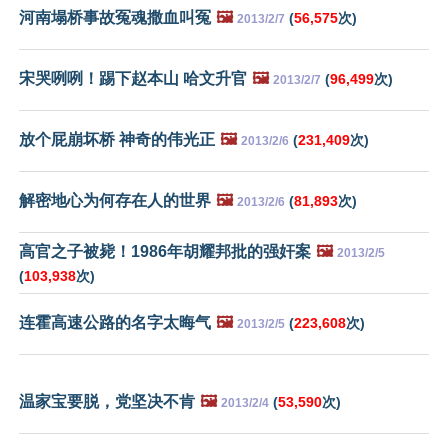
河南塌桥事故冤魂撒血叫冤
🖼️
(
56,575
次)
2013/2/7
宋哭咧咧！踢下赵本山 哈文升官
🖼️
(
96,499
次)
2013/2/7
放个屁崩坏桥 神奇的伟光正
🖼️
(
231,409
次)
2013/2/6
解密地心为何存在人的世界
🖼️
(
81,893
次)
2013/2/6
高官之子被毙！1986年胡耀邦批的强奸案
🖼️
2013/2/5
(
103,938
次)
连霍高速公路的名字太晦气
🖼️
(
223,608
次)
2013/2/5
温家宝要脱，党坚决不肯
🖼️
(
53,590
次)
2013/2/4