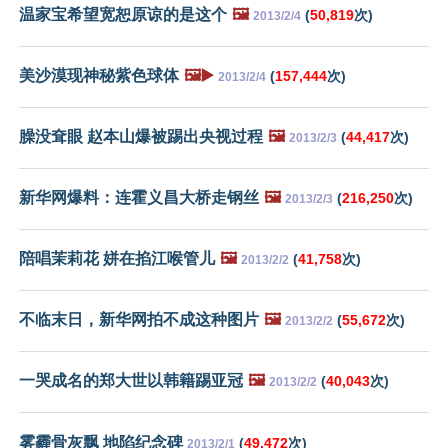
温家宝希望宽恕原谅的是这个
🖼️
(
50,819
次)
2013/2/4
美沙漠现神秘紫色球体
🖼️▶️
(
157,444
次)
2013/2/4
臊没耷眼 赵本山爆被踢出央视过程
🖼️
(
44,417
次)
2013/2/3
新华网爆料：连霍义昌大桥走钢丝
🖼️
(
216,250
次)
2013/2/3
陪唱茉莉花 姘在掐江喉管儿
🖼️
(
41,758
次)
2013/2/2
不临末日，新华网拍不成这种图片
🖼️
(
55,672
次)
2013/2/2
一哭成名的郑大世以韩籍踢亚冠
🖼️
(
40,043
次)
2013/2/2
雾霾骨灰飘 地陷纪念碑
(
49,472
次)
2013/2/1