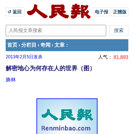
↺ 返回 
电子报
正體版
首页
分栏目
奇闻
文章
›
›
›
：
2013年2月5日
发表
人气：
81,893
解密地心为何存在人的世界（图）
旖林