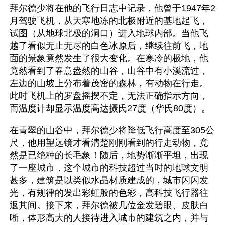
拜尔德少将在他的飞行日志中记录，他曾于1947年2
月驾驶飞机，从天寒地冻的北极附近的基地起飞，
试图（从地球北极的洞口）进入地球内部。当他飞
越了看似无止无尽的白色冰原后，继续往前飞，地
面的景象竟然发生了很大变化。在寒冷的极地，他
竟然看到了春意盎然的山谷，山谷中有小溪流过，
左边的山坡上分布着茂密的森林，有动物在行走。
此时飞机上的罗盘摇摆不定，无法正确指示方向，
而温度计却显示温度高达摄氏27度（华氏80度）。
在青翠的山谷中，拜尔德少将降低飞行高度至305公
尺，他用望远镜才看清楚刚刚看到的行走动物，竟
然是已绝种的长毛象！随后，地势渐渐平坦，出现
了一座城市，这个城市的科技超过当时的地球文明
甚多，建筑是以类似水晶材质建成的，城市闪闪发
光，有规律的发出彩虹般的色彩，高科技飞行器往
返其间。接下来，拜尔德被几位金发碧眼、皮肤白
晰，体形高大的人接待进入城市的建筑之内，并与