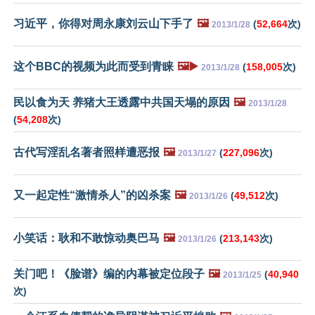
习近平，你得对周永康刘云山下手了
🖼️
(
52,664
次)
2013/1/28
这个BBC的视频为此而受到青睐
🖼️▶️
(
158,005
次)
2013/1/28
民以食为天 养猪大王透露中共国天塌的原因
🖼️
2013/1/28
(
54,208
次)
古代写淫乱名著者照样遭恶报
🖼️
(
227,096
次)
2013/1/27
又一起定性“激情杀人”的凶杀案
🖼️
(
49,512
次)
2013/1/26
小笑话：耿和不敢惊动奥巴马
🖼️
(
213,143
次)
2013/1/26
关门吧！《脸谱》编的内幕被定位段子
🖼️
(
40,940
2013/1/25
次)