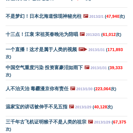
不是梦幻！日本北海道惊现神秘光柱
🖼️
(
47,940
次)
2013/2/1
十三点！江衰 宋祖英春晚沦为陪唱
🖼️
(
61,012
次)
2013/2/1
一个直播！这才是属于人类的视频
🖼️▶️
(
171,893
2013/1/31
次)
中国空气重度污染 投资富豪泪如雨下
🖼️
(
39,333
2013/1/31
次)
人不治天治 毒霾漫京你有责任
🖼️
(
223,064
次)
2013/1/30
温家宝的讲话被伸手不见五指
🖼️
(
40,128
次)
2013/1/29
三千年古飞机证明猴子不是人类的祖宗
🖼️
(
67,375
2013/1/29
次)