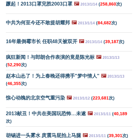
蹶起！2013口罩完胜2003口罩
🖼️
(
258,860
次)
2013/1/14
中共为何至今还不敢提胡耀邦
🖼️
(
84,682
次)
2013/1/14
16年最倒霉市长 任职48天被双开
🖼️
(
39,187
次)
2013/1/14
疯狂新闻！与郎朗合作表演的竟是陈光标
🖼️
2013/1/13
(
52,290
次)
赵本山怂了！为上春晚还得携手"梦中情人"
🖼️
2013/1/13
(
46,355
次)
惊心动魄的北京空气重污染
🖼️
(
223,681
次)
2013/1/12
2013献丑！中共在美国玩恐怖…未遂
🖼️
(
40,189
2013/1/11
次)
胡锡进一头雾水 庹震马屁拍上马腿
🖼️
(
39,301
次)
2013/1/11