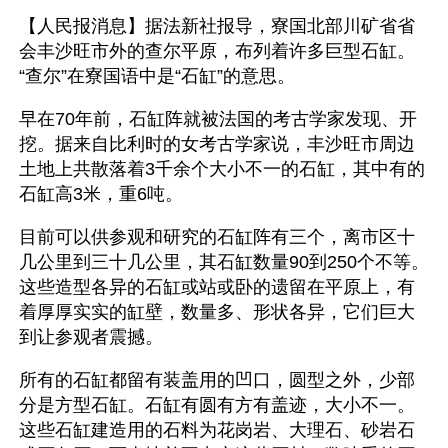
【人民报消息】据法新社报导，寮国北部川矿省省
会丰沙旺市外的查尔平原，布列着许多巨型石缸。
“查尔”在寮国语中是“石缸”的意思。
早在70年前，石缸阵就被法国的考古学家发现、开
挖。据来自比利时的女考古学家说，丰沙旺市周边
土地上共散落着3千余个大小不一的石缸，其中有的
石缸高3米，重6吨。
目前可以供参观和研究的石缸阵有三个，离市区十
几公里到三十几公里，其石缸数量90到250个不等。
这些造型各异的石缸或站或卧的遗留在平原上，有
着厚厚实实的缸壁，数量多、形状各异，它们巨大
到让参观者震撼。
所有的石缸都留有装盖用的凹口，圆型之外，少部
分是方型石缸。石缸有圆有方有盖迹，大小不一。
这些石缸建造用的石料为花岗岩、大理石、砂岩石