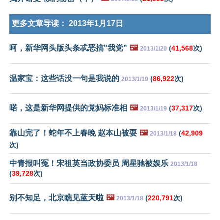
更多文章导读：
2013年1月17日
呵，新华网头版头条忒恶搞"我党"
🖼️
(
41,568
次)
2013/1/20
温家宝：这些话没一句是我说的
(
86,922
次)
2013/1/19
喏，这是新华网提供的党妈标准相
🖼️
(
37,317
次)
2013/1/19
靠山完了！蛇年不上春晚 赵本山被耍
🖼️
(
42,909
2013/1/18
次)
中青报叫冤！宋祖英当政协委员 周星驰被娱乐
2013/1/18
(
39,728
次)
别不知足，北京瞧见蓝天啦
🖼️
(
220,791
次)
2013/1/18