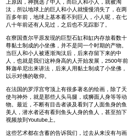
上原因，神挑选了中人，而巨人和小人，就被淘
汰，所以地球上的巨人和小人就慢慢消失了，在两
百多年前，地球上基本看不到巨人，小人呢，在七
八十年前还有人见过，之后也不见踪影了。
在寮国查尔平原发现的巨型石缸和缸内存放着数十
尊黏土制成的小坐佛，并不是同一个时期的产物。
当巨人和小人被逐渐淘汰后，后来存留下来的中
人，也就是我们这种身高的人开始发展，2500年前
释迦牟尼出来讲法，后来人用黏土制成了小坐佛，
以示对佛的敬仰。
在法国的罗浮宫穹顶上有很多著名的绘画，除了天
使与神外，就是那些人头马腿，或狮面人身等等动
物。最近，不断有目击者谈及看到了人面鱼身的鱼
美人，潜水者还有看到鱼头人身的鱼人，甚至拍下
视频放到Youtube上。
这些艺术都在含蓄的告诉我们，过去从来没有与画