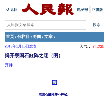
↺ 返回 
电子报
正體版
首页
分栏目
奇闻
文章
›
›
›
：
2013年1月16日
发表
人气：
74,235
揭开寮国石缸阵之迷（图）
齐禅
寮国石缸阵并不神秘。