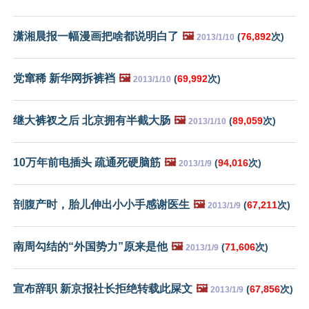
潇湘晨报一幅漫画把啥都说明白了
🖼️
(
76,892
次)
2013/1/10
党窜稀 新华网拆裤裆
🖼️
(
69,992
次)
2013/1/10
继大裤衩之后 北京拥有半截大肠
🖼️
(
89,059
次)
2013/1/10
10万年前电插头 疏通死硬脑筋
🖼️
(
94,016
次)
2013/1/9
剖腹产时，胎儿伸出小小手感谢医生
🖼️
(
67,211
次)
2013/1/9
南周勾结的“外国势力”原来是他
🖼️
(
71,606
次)
2013/1/9
宣布辞职 新京报社长拒绝转载此屎文
🖼️
(
67,856
次)
2013/1/9