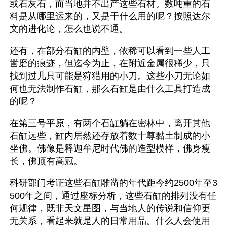
或石灰石，而当地并不出产这些石材。数吨重的石
料是从哪里运来的，又是干什么用的呢？按照达尔
文的进化论，怎么也说不通。
还有，在部分石缸的内壁，依稀可以看到一些人工
凿磨的痕迹，但迄今为止，在附近金属很稀少，只
找到过几只可能是狩猎用的小刀。这些小刀无论如
何也无法制作石缸，那么石缸是由什么工具打造成
的呢？
在第三号平原，有两个石缸躺在密林中，离开其他
石缸远些，缸内居然还存放着数十尊黏土制成的小
坐佛。佛像是释迦牟尼时代佛的造型模样，佛身瘦
长，佛顶有高冠。
科研部门考证这些石缸雕凿的年代距今约2500年至3
500年之间，通过座标分析，这些石缸的排列没有任
何规律，既非天文星图，与当地人的传说和信仰更
无关系，看起来就是人的日常用品。什么人会使用