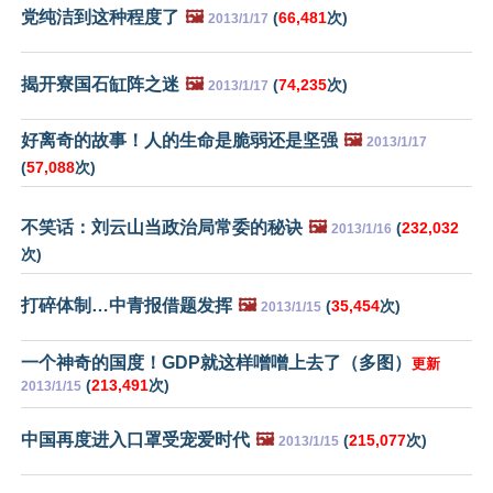
党纯洁到这种程度了
🖼️
(
66,481
次)
2013/1/17
揭开寮国石缸阵之迷
🖼️
(
74,235
次)
2013/1/17
好离奇的故事！人的生命是脆弱还是坚强
🖼️
2013/1/17
(
57,088
次)
不笑话：刘云山当政治局常委的秘诀
🖼️
(
232,032
2013/1/16
次)
打碎体制…中青报借题发挥
🖼️
(
35,454
次)
2013/1/15
一个神奇的国度！GDP就这样噌噌上去了（多图）
更新
(
213,491
次)
2013/1/15
中国再度进入口罩受宠爱时代
🖼️
(
215,077
次)
2013/1/15