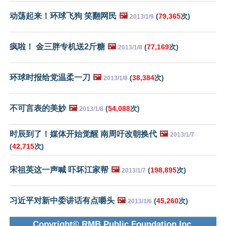
动荡起来！环球飞狗 笑翻网民
🖼️
(
79,365
次)
2013/1/9
疯啦！ 金三胖专机送2斤糖
🖼️
(
77,169
次)
2013/1/8
环球时报给党温柔一刀
🖼️
(
38,384
次)
2013/1/8
不可言表的美妙
🖼️
(
54,088
次)
2013/1/8
时辰到了！媒体开始觉醒 南周吁改朝换代
🖼️
2013/1/7
(
42,715
次)
宋祖英这一声喊 吓坏江家帮
🖼️
(
198,895
次)
2013/1/7
习近平对新中委讲话有点嚼头
🖼️
(
45,260
次)
2013/1/6
Copyright© RMB Public Foundation Inc.