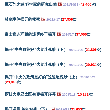
巨石阵之迷 科学家的研究出偏
🖼️
(
42,400
次)
2012/10/31
林彪事件揭开的秘密
🖼️
(
27,956
次)
2011/9/17
富士康连环跳的迷雾终于揭开
🖼️
(
37,900
次)
2010/6/7
揭开“中央政策好”这道迷魂纱（下）
(
21,809
次)
2008/10/23
揭开“中央政策好”这道迷魂纱（中）
(
20,931
次)
2008/10/22
揭开“中央的政策是好的”这道迷魂纱（上）
2008/10/21
(
23,006
次)
厨技大赛亚太区初赛揭开序幕
🖼️
(
15,131
次)
2008/9/18
揭开诺曼·徐的秘密（下）
🖼️
(
21,653
次)
2007/9/13