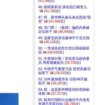
(
42,188
次)
46. 陪唱茉莉花 姘在掐江喉管儿
🖼️
(
41,758
次)
47. 呵，新华网头版头条忒恶搞"我
党"
🖼️
(
41,568
次)
48. 关门吧！《脸谱》编的内幕被
定位段子
🖼️
(
40,940
次)
49. 温家宝的讲话被伸手不见五指
🖼️
(
40,128
次)
50. 一哭成名的郑大世以韩籍踢亚
冠
🖼️
(
40,043
次)
51. 中青报叫冤！宋祖英当政协委
员 周星驰被娱乐 (
39,728
次)
52. 中国空气重度污染 投资富豪泪
如雨下
🖼️
(
39,333
次)
53. 16年最倒霉市长 任职48天被
双开
🖼️
(
39,187
次)
54. 喏，这是新华网提供的党妈标
准相
🖼️
(
37,317
次)
55. 耿和吁国际社会施压中共使高
智晟尽早获自由 (
36,745
次)