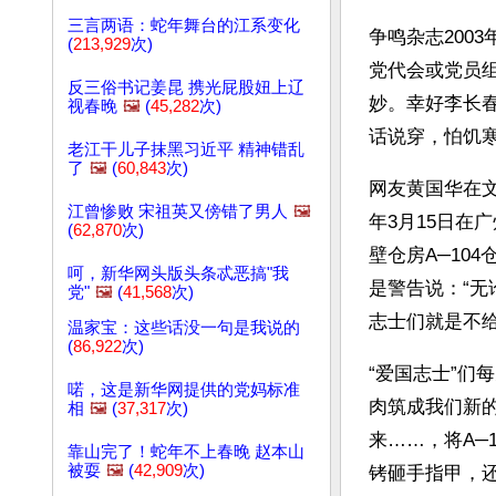
三言两语：蛇年舞台的江系变化
争鸣杂志200
(
213,929
次)
党代会或党员
反三俗书记姜昆 携光屁股妞上辽
妙。幸好李长
视春晚
🖼️
(
45,282
次)
话说穿，怕饥
老江干儿子抹黑习近平 精神错乱
了
🖼️
(
60,843
次)
网友黄国华在文章
江曾惨败 宋祖英又傍错了男人
🖼️
年3月15日在
(
62,870
次)
壁仓房A─10
呵，新华网头版头条忒恶搞"我
是警告说：“无
党"
🖼️
(
41,568
次)
志士们就是不给
温家宝：这些话没一句是我说的
(
86,922
次)
“爱国志士”们
喏，这是新华网提供的党妈标准
肉筑成我们新的
相
🖼️
(
37,317
次)
来……，将A─
靠山完了！蛇年不上春晚 赵本山
被耍
🖼️
(
42,909
次)
铐砸手指甲，