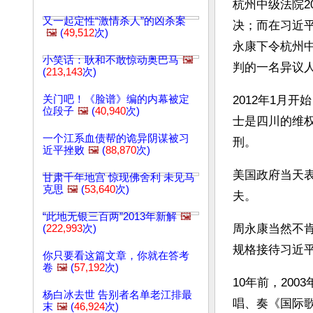
杭州中级法院2
又一起定性“激情杀人”的凶杀案
决；而在习近平
🖼️
(
49,512
次)
永康下令杭州
小笑话：耿和不敢惊动奥巴马
🖼️
判的一名异议
(
213,143
次)
关门吧！《脸谱》编的内幕被定
2012年1月
位段子
🖼️
(
40,940
次)
士是四川的维权
一个江系血债帮的诡异阴谋被习
刑。
近平挫败
🖼️
(
88,870
次)
美国政府当天
甘肃千年地宫 惊现佛舍利 未见马
克思
🖼️
(
53,640
次)
夫。
“此地无银三百两”2013年新解
🖼️
周永康当然不
(
222,993
次)
规格接待习近
你只要看这篇文章，你就在答考
卷
🖼️
(
57,192
次)
10年前，20
杨白冰去世 告别者名单老江排最
唱、奏《国际
末
🖼️
(
46,924
次)