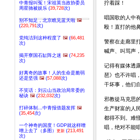
拧着踩！
中青报叫冤！宋祖英当政协委员
周星驰被娱乐 (
39,728
次)
唱国歌的人中
别不知足，北京瞧见蓝天啦
🖼️
(
220,791
次)
殴！直打的他鼻
党纯洁到这种程度了
🖼️
(
66,481
警察在走廊里
次)
喊声、叫骂声
揭开寮国石缸阵之迷
🖼️
(
74,235
次)
记得有媒体透
好离奇的故事！人的生命是脆弱
琶》也不许唱
还是坚强
🖼️
(
57,088
次)
干坏事，他们
不笑话：刘云山当政治局常委的
秘诀
🖼️
(
232,032
次)
邪教徒马克思
打碎体制…中青报借题发挥
🖼️
生产财富的人
(
35,454
次)
都得不到。难
一个神奇的国度！GDP就这样噌
唱，绝对不能
噌上去了（多图）
(
213,491
更新
次)