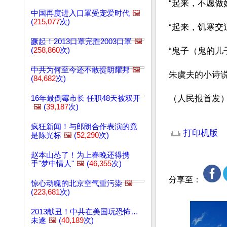
“起来，不愿做
中国再度进入口罩受宠爱时代
🖼️
(
215,077
次)
“起来，饥寒交
蹶起！2013口罩完胜2003口罩
🖼️
(
258,860
次)
“鬼子（鬼的儿
中共为何至今还不敢提胡耀邦
🖼️
朱虞夫的小诗说
(
84,682
次)
（人民报首发
16年最倒霉市长 任职48天被双开
🖼️
(
39,187
次)
文章网址: http://w
疯狂新闻！与郎朗合作表演的竟
打印机版
是陈光标
🖼️
(
52,290
次)
赵本山怂了！为上春晚还得携
手"梦中情人"
🖼️
(
46,355
次)
分享至：
惊心动魄的北京空气重污染
🖼️
(
223,681
次)
2013献丑！中共在美国玩恐怖…
未遂
🖼️
(
40,189
次)