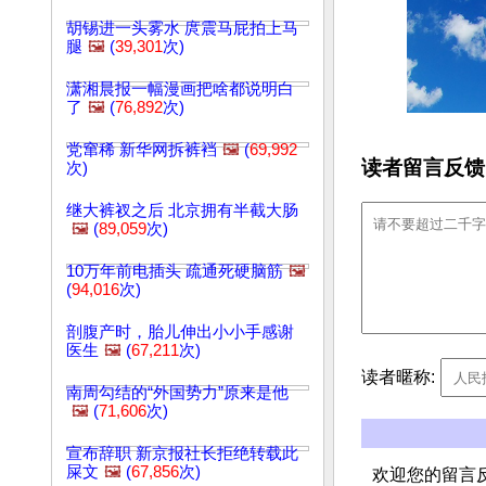
胡锡进一头雾水 庹震马屁拍上马
腿
🖼️
(
39,301
次)
潇湘晨报一幅漫画把啥都说明白
了
🖼️
(
76,892
次)
党窜稀 新华网拆裤裆
🖼️
(
69,992
读者留言反馈
次)
继大裤衩之后 北京拥有半截大肠
🖼️
(
89,059
次)
10万年前电插头 疏通死硬脑筋
🖼️
(
94,016
次)
剖腹产时，胎儿伸出小小手感谢
医生
🖼️
(
67,211
次)
读者暱称:
南周勾结的“外国势力”原来是他
🖼️
(
71,606
次)
宣布辞职 新京报社长拒绝转载此
屎文
🖼️
(
67,856
次)
欢迎您的留言