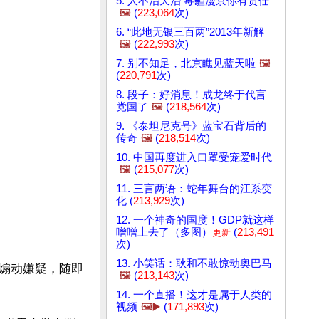
5. 人不治天治 毒霾漫京你有责任
🖼️
(
223,064
次)
6. “此地无银三百两”2013年新解
🖼️
(
222,993
次)
7. 别不知足，北京瞧见蓝天啦
🖼️
(
220,791
次)
8. 段子：好消息！成龙终于代言
党国了
🖼️
(
218,564
次)
9. 《泰坦尼克号》蓝宝石背后的
传奇
🖼️
(
218,514
次)
10. 中国再度进入口罩受宠爱时代
🖼️
(
215,077
次)
国。
11. 三言两语：蛇年舞台的江系变
化 (
213,929
次)
12. 一个神奇的国度！GDP就这样
噌噌上去了（多图）
(
213,491
更新
次)
13. 小笑话：耿和不敢惊动奥巴马
煽动嫌疑，随即
🖼️
(
213,143
次)
14. 一个直播！这才是属于人类的
视频
🖼️▶️
(
171,893
次)