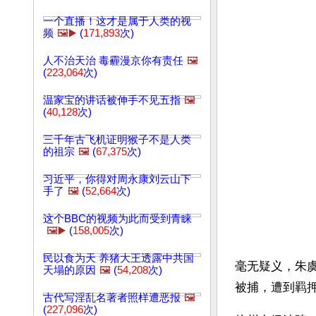
一个直播！这才是属于人类的视
频
🖼️▶️
(
171,893
次)
人不治天治 毒霾漫京你有责任
🖼️
(
223,064
次)
温家宝的讲话被伸手不见五指
🖼️
(
40,128
次)
三千年古飞机证明猴子不是人类
的祖宗
🖼️
(
67,375
次)
习近平，你得对周永康刘云山下
手了
🖼️
(
52,664
次)
这个BBC的视频为此而受到青睐
🖼️▶️
(
158,005
次)
民以食为天 养猪大王透露中共国
毫无疑义，朱
天塌的原因
🖼️
(
54,208
次)
被捕，遭到羁
古代写淫乱名著者照样遭恶报
🖼️
(
227,096
次)