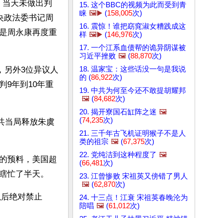
理，当天未做出判
15. 这个BBC的视频为此而受到青
睐
🖼️▶️
(
158,005
次)
央政法委书记周
16. 震惊！谁把窈窕淑女糟践成这
是周永康再度重
样
🖼️▶️
(
146,976
次)
17. 一个江系血债帮的诡异阴谋被
习近平挫败
🖼️
(
88,870
次)
18. 温家宝：这些话没一句是我说
，另外3位异议人
的 (
86,922
次)
9年到10年重
19. 中共为何至今还不敢提胡耀邦
🖼️
(
84,682
次)
20. 揭开寮国石缸阵之迷
🖼️
(
74,235
次)
共当局释放朱虞
21. 三千年古飞机证明猴子不是人
类的祖宗
🖼️
(
67,375
次)
22. 党纯洁到这种程度了
🖼️
的预料，美国超
(
66,481
次)
瞎忙了半天。
23. 江曾惨败 宋祖英又傍错了男人
🖼️
(
62,870
次)
以后绝对禁止
24. 十三点！江衰 宋祖英春晚沦为
陪唱
🖼️
(
61,012
次)