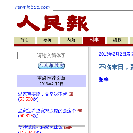
首页
要闻
内幕
时事
幽默
2013年2月2日
发
不临末日，
重点推荐文章
黎梓
2013年2月2日
温家宝要脱，党坚决不肯
🖼️
(
53,590
次)
温家宝希望宽恕原谅的是这个
🖼️
(
50,819
次)
美沙漠现神秘紫色球体
🖼️▶️
(
157,444
次)