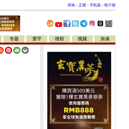
简体
-
正體
-
手机版
-
电子报
专题
寰宇
维权
视频
杂谈