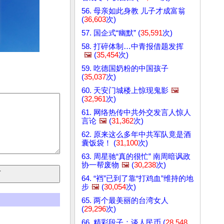
56. 母亲如此身教 儿子才成富翁
(
36,603
次)
57. 国企式“幽默” (
35,591
次)
58. 打碎体制…中青报借题发挥
🖼️
(
35,454
次)
59. 吃德国奶粉的中国孩子
(
35,037
次)
60. 天安门城楼上惊现鬼影
🖼️
(
32,961
次)
61. 网络热传中共外交发言人惊人
言论
🖼️
(
31,362
次)
62. 原来这么多年中共军队竟是酒
囊饭袋！ (
31,100
次)
63. 周星驰“真的很忙” 南周暗讽政
协一帮废物
🖼️
(
30,238
次)
64. “裆”已到了靠“打鸡血”维持的地
步
🖼️
(
30,054
次)
65. 两个最美丽的台湾女人
(
29,296
次)
66. 精彩段子：谈人民币 (
28,548