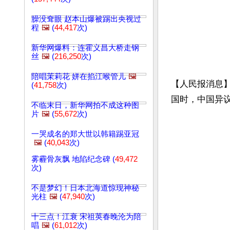
臊没耷眼 赵本山爆被踢出央视过
程
🖼️
(
44,417
次)
新华网爆料：连霍义昌大桥走钢
丝
🖼️
(
216,250
次)
陪唱茉莉花 姘在掐江喉管儿
🖼️
【人民报消息】据
(
41,758
次)
国时，中国异
不临末日，新华网拍不成这种图
片
🖼️
(
55,672
次)
一哭成名的郑大世以韩籍踢亚冠
🖼️
(
40,043
次)
雾霾骨灰飘 地陷纪念碑 (
49,472
次)
不是梦幻！日本北海道惊现神秘
光柱
🖼️
(
47,940
次)
十三点！江衰 宋祖英春晚沦为陪
唱
🖼️
(
61,012
次)