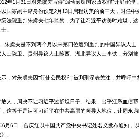
012年1月31日对朱虞夫写诗“煽动颠覆国家政权罪”开庭审
以国家副主席身份预定2月13日启程访美的前三天，时任中
中级法院重判朱虞夫七年监禁，为了让习近平访美时难堪，这
人士。
开始，朱虞夫是不到两个月以来第四位遭到重判的中国异议人士
人士陈卫、贵州异议人士陈西、湖北异议人士李铁，分别被判
表示，对朱虞夫因“行使公民权利”被判刑深表关注，并呼吁中
肯放人，周决不让习近平过舒坦日子。结果，出乎江系血债帮
平，这等于是认可习近平在中共高层的领导人地位，让周永康
03年6月6日，曾庆红以中国共产党中央书记处名义发布通知，
歌》。