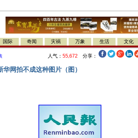
国际
奇闻
灾祸
万象
生活
文化
人气：
55,672
分享：
表
新华网拍不成这种图片（图）