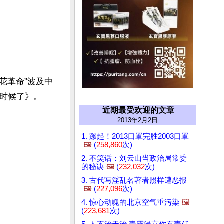
莉花革命”波及中
是时候了》。
近期最受欢迎的文章
2013年2月2日
1. 蹶起！2013口罩完胜2003口罩
🖼️
(
258,860
次)
2. 不笑话：刘云山当政治局常委
的秘诀
🖼️
(
232,032
次)
3. 古代写淫乱名著者照样遭恶报
🖼️
(
227,096
次)
4. 惊心动魄的北京空气重污染
🖼️
(
223,681
次)