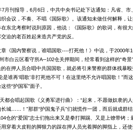
3年7月刊报导，6月6日，中共中央书记处下达通知：凡省、
组织会议，不奏、不唱《国际歌》。该通知未做任何解释，让
春在东北考察时说到原因，他说：《国际歌》的歌词，有很大
寒交迫的老百姓起来造共产党的反。
《国内警察说，谁唱国歌----打死他！》中说，于2000年10
广州市白云区看守所A─102仓关押期间，经常看到这样的“奇景
4仓的在押人员合唱中共国国歌，就必将引来警察的群体残暴
论是谁再‘唱歌’非打死他不可！在这里绝不允许唱国歌！”而这
这些“护国军”面子。
每天都会唱起国歌《义勇军进行曲》：“起来，不愿做奴隶的
长城……！”那群“护国鬼子兵”们就慌作一团，而后就成群
104仓的“爱国”志士们拖出来又是拳打脚踢、又是上镣带铐
还用穿着大皮鞋的脚狠力的踩在押人员光着脚的脚指上，还使