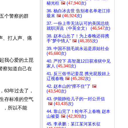
秘光柱
🖼️
(
47,940
次)
36. 杨白冰去世 告别者名单老江排
最末
🖼️
(
46,924
次)
五个警察的群
37. 一份上帝无法认可的美国总统
就职演说（中英全文） (
46,547
次)
38. 赵本山怂了！为上春晚还得携
声、打人声、痛
手"梦中情人"
🖼️
(
46,355
次)
39. 中国不脱毛就永远是原始社会
(
45,680
次)
起我心爱的土琵
40. 严控下 高智晟12日获准狱中见
家人 (
45,340
次)
警察知道自己在
41. 反三俗书记姜昆 携光屁股妞上
辽视春晚
🖼️
(
45,282
次)
42. 赵本山的“撑不住”了
🖼️
，63年过去了，
(
43,540
次)
43. 伊能静给儿子的一封公开信
生存标准的空气
🖼️
(
43,435
次)
），所以不能
44. 靠山完了！蛇年不上春晚 赵本
山被耍
🖼️
(
42,909
次)
45. 李承鹏：某江某河某长征