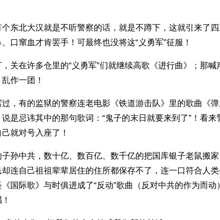
有个东北大汉就是不听警察的话，就是不蹲下，这就引来了四
、口窜血才肯罢手！可最终也没将这“义勇军”征服！
打，关在许多仓里的“义勇军”们就继续高歌《进行曲》；那喊
，乱作一团！
露过，有的监狱的警察连老电影《铁道游击队》里的歌曲《弹
，说是忌讳其中的那句歌词：“鬼子的末日就要来到了”！看来
自己就对号入座了！
的子孙中共，数十亿、数百亿、数千亿的把国库银子老鼠搬家
民却连自己祖祖辈辈居住的住所都保存不了，连一口符合人类
怪《国际歌》与时俱进成了“反动”歌曲（反对中共的作为而动
唱！