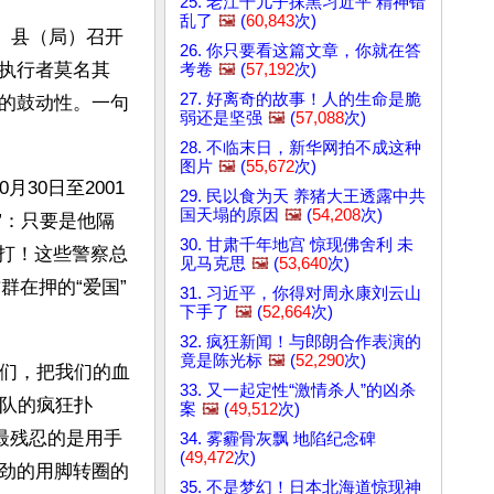
25. 老江干儿子抹黑习近平 精神错
乱了
🖼️
(
60,843
次)
市、县（局）召开
26. 你只要看这篇文章，你就在答
执行者莫名其
考卷
🖼️
(
57,192
次)
27. 好离奇的故事！人的生命是脆
的鼓动性。一句
弱还是坚强
🖼️
(
57,088
次)
28. 不临末日，新华网拍不成这种
图片
🖼️
(
55,672
次)
月30日至2001
29. 民以食为天 养猪大王透露中共
国天塌的原因
🖼️
(
54,208
次)
”：只要是他隔
30. 甘肃千年地宫 惊现佛舍利 未
殴打！这些警察总
见马克思
🖼️
(
53,640
次)
群在押的“爱国”
31. 习近平，你得对周永康刘云山
下手了
🖼️
(
52,664
次)
32. 疯狂新闻！与郎朗合作表演的
竟是陈光标
🖼️
(
52,290
次)
人们，把我们的血
33. 又一起定性“激情杀人”的凶杀
结队的疯狂扑
案
🖼️
(
49,512
次)
；最残忍的是用手
34. 雾霾骨灰飘 地陷纪念碑
(
49,472
次)
劲的用脚转圈的
35. 不是梦幻！日本北海道惊现神