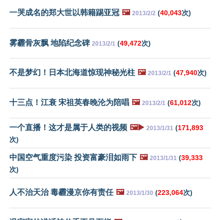
一哭成名的郑大世以韩籍踢亚冠
🖼️
(
40,043
次)
2013/2/2
雾霾骨灰飘 地陷纪念碑
(
49,472
次)
2013/2/1
不是梦幻！日本北海道惊现神秘光柱
🖼️
(
47,940
次)
2013/2/1
十三点！江衰 宋祖英春晚沦为陪唱
🖼️
(
61,012
次)
2013/2/1
一个直播！这才是属于人类的视频
🖼️▶️
(
171,893
2013/1/31
次)
中国空气重度污染 投资富豪泪如雨下
🖼️
(
39,333
2013/1/31
次)
人不治天治 毒霾漫京你有责任
🖼️
(
223,064
次)
2013/1/30