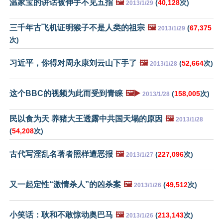
温家宝的讲话被伸手不见五指
🖼️
(
40,128
次)
2013/1/29
三千年古飞机证明猴子不是人类的祖宗
🖼️
(
67,375
2013/1/29
次)
习近平，你得对周永康刘云山下手了
🖼️
(
52,664
次)
2013/1/28
这个BBC的视频为此而受到青睐
🖼️▶️
(
158,005
次)
2013/1/28
民以食为天 养猪大王透露中共国天塌的原因
🖼️
2013/1/28
(
54,208
次)
古代写淫乱名著者照样遭恶报
🖼️
(
227,096
次)
2013/1/27
又一起定性“激情杀人”的凶杀案
🖼️
(
49,512
次)
2013/1/26
小笑话：耿和不敢惊动奥巴马
🖼️
(
213,143
次)
2013/1/26