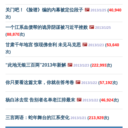
关门吧！《脸谱》编的内幕被定位段子
🖼️
(
40,940
2013/1/25
次)
一个江系血债帮的诡异阴谋被习近平挫败
🖼️
2013/1/25
(
88,870
次)
甘肃千年地宫 惊现佛舍利 未见马克思
🖼️
(
53,640
2013/1/23
次)
“此地无银三百两”2013年新解
🖼️
(
222,993
次)
2013/1/23
你只要看这篇文章，你就在答考卷
🖼️
(
57,192
次)
2013/1/22
杨白冰去世 告别者名单老江排最末
🖼️
(
46,924
次)
2013/1/22
三言两语：蛇年舞台的江系变化
(
213,929
次)
2013/1/21