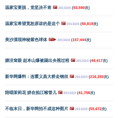
温家宝要脱，党坚决不肯
🖼️
(
53,590
次)
2013/2/4
温家宝希望宽恕原谅的是这个
🖼️
(
50,819
次)
2013/2/4
美沙漠现神秘紫色球体
🖼️▶️
(
157,444
次)
2013/2/4
臊没耷眼 赵本山爆被踢出央视过程
🖼️
(
44,417
次)
2013/2/3
新华网爆料：连霍义昌大桥走钢丝
🖼️
(
216,250
次)
2013/2/3
陪唱茉莉花 姘在掐江喉管儿
🖼️
(
41,758
次)
2013/2/2
不临末日，新华网拍不成这种图片
🖼️
(
55,672
次)
2013/2/2