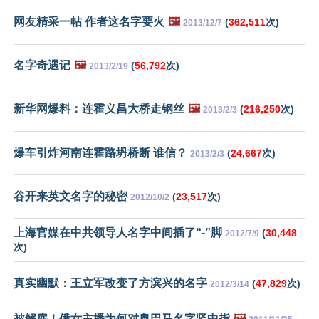
网友精采一帖 作者这名字要火
🖼️
(
362,511
次)
2013/12/7
名字奇遇记
🖼️
(
56,792
次)
2013/2/19
新华网爆料：连霍义昌大桥走钢丝
🖼️
(
216,250
次)
2013/2/3
爆车引炸河南连霍路坍桥断 谁信？
(
24,667
次)
2013/2/3
谷开来英文名字的秘密
(
23,517
次)
2012/10/2
上海官媒在中共领导人名字中间插了“-”脚
(
30,448
2012/7/9
次)
真实幽默：王立军改变了方滨兴的名字
(
47,829
次)
2012/3/14
被解雇！俄女主播为何对奥巴马名字竖中指
🖼️