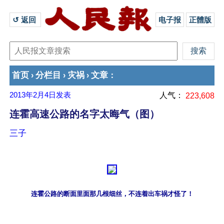
↺ 返回 
电子报
正體版
首页
分栏目
灾祸
文章
›
›
›
：
2013年2月4日
发表
人气：
223,608
连霍高速公路的名字太晦气（图）
三子
连霍公路的断面里面那几根细丝，不连着出车祸才怪了！