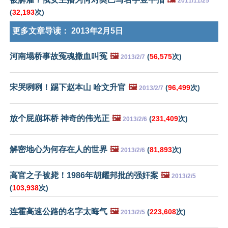
2011/11/25
(
32,193
次)
更多文章导读：
2013年2月5日
河南塌桥事故冤魂撒血叫冤
🖼️
(
56,575
次)
2013/2/7
宋哭咧咧！踢下赵本山 哈文升官
🖼️
(
96,499
次)
2013/2/7
放个屁崩坏桥 神奇的伟光正
🖼️
(
231,409
次)
2013/2/6
解密地心为何存在人的世界
🖼️
(
81,893
次)
2013/2/6
高官之子被毙！1986年胡耀邦批的强奸案
🖼️
2013/2/5
(
103,938
次)
连霍高速公路的名字太晦气
🖼️
(
223,608
次)
2013/2/5