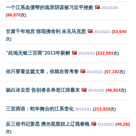
一个江系血债帮的诡异阴谋被习近平挫败
🖼️
2013/1/25
(
88,870
次)
甘肃千年地宫 惊现佛舍利 未见马克思
🖼️
(
53,640
2013/1/23
次)
“此地无银三百两”2013年新解
🖼️
(
222,993
次)
2013/1/23
你只要看这篇文章，你就在答考卷
🖼️
(
57,192
次)
2013/1/22
杨白冰去世 告别者名单老江排最末
🖼️
(
46,924
次)
2013/1/22
三言两语：蛇年舞台的江系变化
(
213,929
次)
2013/1/21
反三俗书记姜昆 携光屁股妞上辽视春晚
🖼️
(
45,282
2013/1/21
次)