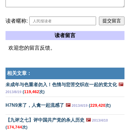
读者暱称:
读者留言
欢迎您的留言反馈。
相关文章：
未成年与色重者勿入！色情与悲苦交织在一起的党文化
🖼️
(
119,462
次)
2013/8/19
H7N9来了，人禽一起流感了
🖼️
(
229,420
次)
2013/4/19
【九评之七】评中国共产党的杀人历史
🖼️
2013/4/10
(
174,744
次)