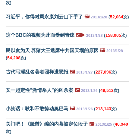
次)
习近平，你得对周永康刘云山下手了
🖼️
(
52,664
次)
2013/1/28
这个BBC的视频为此而受到青睐
🖼️▶️
(
158,005
次)
2013/1/28
民以食为天 养猪大王透露中共国天塌的原因
🖼️
2013/1/28
(
54,208
次)
古代写淫乱名著者照样遭恶报
🖼️
(
227,096
次)
2013/1/27
又一起定性“激情杀人”的凶杀案
🖼️
(
49,512
次)
2013/1/26
小笑话：耿和不敢惊动奥巴马
🖼️
(
213,143
次)
2013/1/26
关门吧！《脸谱》编的内幕被定位段子
🖼️
(
40,940
2013/1/25
次)