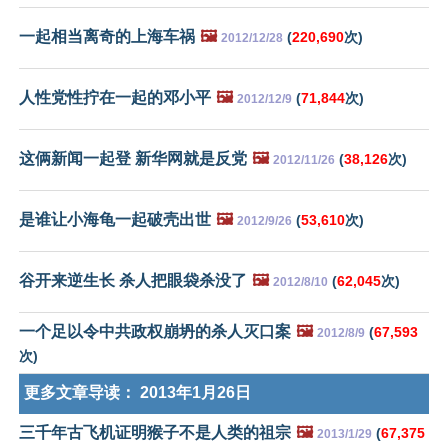
一起相当离奇的上海车祸
🖼️
(
220,690
次)
2012/12/28
人性党性拧在一起的邓小平
🖼️
(
71,844
次)
2012/12/9
这俩新闻一起登 新华网就是反党
🖼️
(
38,126
次)
2012/11/26
是谁让小海龟一起破壳出世
🖼️
(
53,610
次)
2012/9/26
谷开来逆生长 杀人把眼袋杀没了
🖼️
(
62,045
次)
2012/8/10
一个足以令中共政权崩坍的杀人灭口案
🖼️
(
67,593
2012/8/9
次)
更多文章导读：
2013年1月26日
三千年古飞机证明猴子不是人类的祖宗
🖼️
(
67,375
2013/1/29