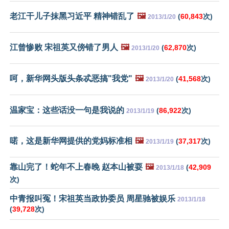
老江干儿子抹黑习近平 精神错乱了
🖼️
(
60,843
次)
2013/1/20
江曾惨败 宋祖英又傍错了男人
🖼️
(
62,870
次)
2013/1/20
呵，新华网头版头条忒恶搞"我党"
🖼️
(
41,568
次)
2013/1/20
温家宝：这些话没一句是我说的
(
86,922
次)
2013/1/19
喏，这是新华网提供的党妈标准相
🖼️
(
37,317
次)
2013/1/19
靠山完了！蛇年不上春晚 赵本山被耍
🖼️
(
42,909
2013/1/18
次)
中青报叫冤！宋祖英当政协委员 周星驰被娱乐
2013/1/18
(
39,728
次)