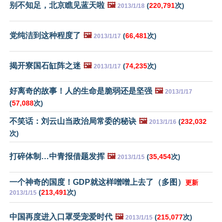
别不知足，北京瞧见蓝天啦
🖼️
(
220,791
次)
2013/1/18
党纯洁到这种程度了
🖼️
(
66,481
次)
2013/1/17
揭开寮国石缸阵之迷
🖼️
(
74,235
次)
2013/1/17
好离奇的故事！人的生命是脆弱还是坚强
🖼️
2013/1/17
(
57,088
次)
不笑话：刘云山当政治局常委的秘诀
🖼️
(
232,032
2013/1/16
次)
打碎体制…中青报借题发挥
🖼️
(
35,454
次)
2013/1/15
一个神奇的国度！GDP就这样噌噌上去了（多图）
更新
(
213,491
次)
2013/1/15
中国再度进入口罩受宠爱时代
🖼️
(
215,077
次)
2013/1/15