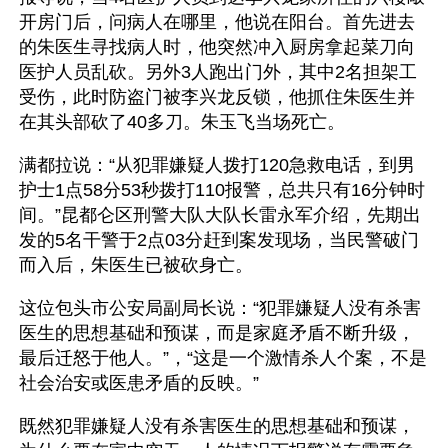
开房门后，问病人在哪里，他说在阳台。首先进去
的朱医生寻找病人时，他突然冲入厨房拿起菜刀向
医护人员乱砍。另外3人跑出门外，其中2名担架工
受伤，此时防盗门被李兴龙反锁，他抓住朱医生并
在其头部砍了40多刀。朱玉飞当场死亡。
满都拉说：“从犯罪嫌疑人拨打120急救电话，到男
护士1点58分53秒拨打110报警，总共只有16分钟时
间。”昆都仑区刑警大队大队长雷永军介绍，先期出
发的5名干警于2点03分赶到案发现场，当民警破门
而入后，朱医生已被砍身亡。
这位包头市公安局副局长说：“犯罪嫌疑人没有杀害
医生的思想基础和预谋，而是家庭矛盾不断升级，
最后迁怒于他人。”，“这是一个激情杀人个案，不是
社会治安或医患矛盾的反映。”
既然犯罪嫌疑人没有杀害医生的思想基础和预谋，