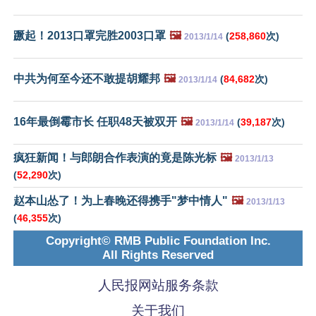
蹶起！2013口罩完胜2003口罩
🖼️
(
258,860
次)
2013/1/14
中共为何至今还不敢提胡耀邦
🖼️
(
84,682
次)
2013/1/14
16年最倒霉市长 任职48天被双开
🖼️
(
39,187
次)
2013/1/14
疯狂新闻！与郎朗合作表演的竟是陈光标
🖼️
2013/1/13
(
52,290
次)
赵本山怂了！为上春晚还得携手"梦中情人"
🖼️
2013/1/13
(
46,355
次)
Copyright© RMB Public Foundation Inc.
All Rights Reserved
人民报网站服务条款
关于我们