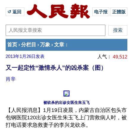
↺ 返回 
电子报
正體版
首页
分栏目
万象
文章
›
›
›
：
2013年1月26日
发表
人气：
49,512
又一起定性“激情杀人”的凶杀案（图）
肖辛
被砍杀的出诊女医生朱玉飞
【人民报消息】1月19日凌晨，内蒙古自治区包头市
包钢医院120出诊女医生朱玉飞上门营救病人时，被
打电话要求急救妻子的李兴龙砍杀。