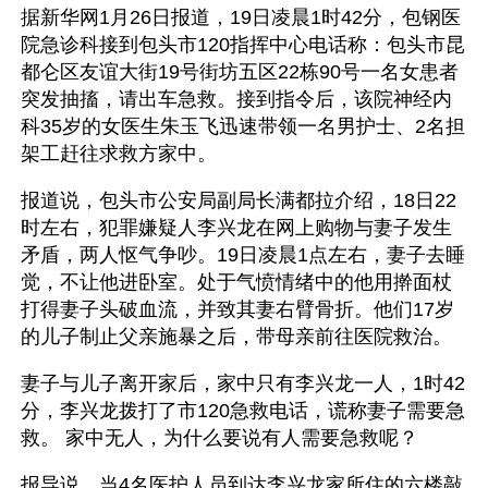
据新华网1月26日报道，19日凌晨1时42分，包钢医
院急诊科接到包头市120指挥中心电话称：包头市昆
都仑区友谊大街19号街坊五区22栋90号一名女患者
突发抽搐，请出车急救。接到指令后，该院神经内
科35岁的女医生朱玉飞迅速带领一名男护士、2名担
架工赶往求救方家中。
报道说，包头市公安局副局长满都拉介绍，18日22
时左右，犯罪嫌疑人李兴龙在网上购物与妻子发生
矛盾，两人怄气争吵。19日凌晨1点左右，妻子去睡
觉，不让他进卧室。处于气愤情绪中的他用擀面杖
打得妻子头破血流，并致其妻右臂骨折。他们17岁
的儿子制止父亲施暴之后，带母亲前往医院救治。
妻子与儿子离开家后，家中只有李兴龙一人，1时42
分，李兴龙拨打了市120急救电话，谎称妻子需要急
救。 家中无人，为什么要说有人需要急救呢？
报导说，当4名医护人员到达李兴龙家所住的六楼敲