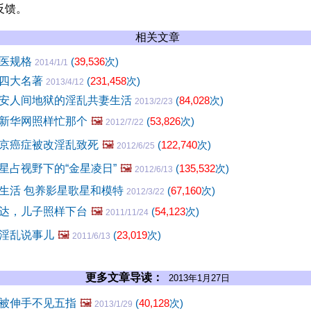
反馈。
相关文章
习医规格
(
39,536
次)
2014/1/1
国四大名著
(
231,458
次)
2013/4/12
安人间地狱的淫乱共妻生活
(
84,028
次)
2013/2/23
新华网照样忙那个
🖼️
(
53,826
次)
2012/7/22
京癌症被改淫乱致死
🖼️
(
122,740
次)
2012/6/25
星占视野下的“金星凌日”
🖼️
(
135,532
次)
2012/6/13
生活 包养影星歌星和模特
(
67,160
次)
2012/3/22
达，儿子照样下台
🖼️
(
54,123
次)
2011/11/24
淫乱说事儿
🖼️
(
23,019
次)
2011/6/13
更多文章导读：
2013年1月27日
被伸手不见五指
🖼️
(
40,128
次)
2013/1/29