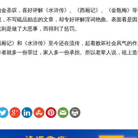
的金圣叹，喜好评解《水浒传》、《西厢记》、《金瓶梅》等
识，不写砥品励志的文章，却专好评解淫词艳曲。表面看是因
实则是做了大恶事，而得到了惩罚。
西厢记》和《水浒传》至今还在流传，起着败坏社会风气的作
作者就多一份罪过，家人多一份承担。所以老辈人说，祖上造
）
ww.renminbao.com/rmb/articles/2013/1/27/57822.html