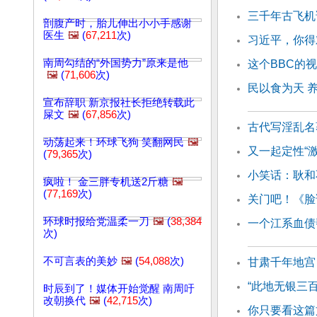
三千年古飞机
剖腹产时，胎儿伸出小小手感谢
医生
🖼️
(
67,211
次)
习近平，你得
南周勾结的“外国势力”原来是他
这个BBC的
🖼️
(
71,606
次)
民以食为天 
宣布辞职 新京报社长拒绝转载此
屎文
🖼️
(
67,856
次)
古代写淫乱名
动荡起来！环球飞狗 笑翻网民
🖼️
又一起定性“
(
79,365
次)
小笑话：耿和
疯啦！ 金三胖专机送2斤糖
🖼️
(
77,169
次)
关门吧！《脸
环球时报给党温柔一刀
🖼️
(
38,384
一个江系血债
次)
不可言表的美妙
🖼️
(
54,088
次)
甘肃千年地宫
“此地无银三百
时辰到了！媒体开始觉醒 南周吁
改朝换代
🖼️
(
42,715
次)
你只要看这篇