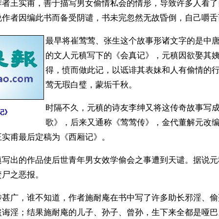
作者王实甫，善于描写男女偷情私会的情形，导致许多人看了
说作者因编此书而备受阴谴，书未完忽然无故昏倒，自己嚼舌
最早将崔莺莺、张生这个故事形诸文字的是中
的文人元稹写下的《会真记》，元稹因欲娶其
得，愤而做此记，以诋诽其表妹和人有偷情的
莺无瑕白璧，蒙垢千秋。
时隔不久，元稹的诗友李绅又将这传奇故事写
记》
歌》，后来又通称《莺莺传》，金代董解元改
王实甫最后定稿为《西厢记》。
稹写出的作品使后世青年男女效学偷会之事遭到天谴。据说元
焚尸之恶报。
传甚广，谁不知道，作者施耐庵在书中写了许多助长邪淫、偷
盗诲淫；结果施耐庵的儿子、孙子、曾孙，生下来全都是哑巴