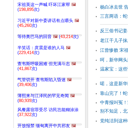
宋祖英这一声喊 吓坏江家帮
🖼️
杨白冰去世 
(
198,895
次)
三言两语：蛇
习近平对新中委讲话有点嚼头
🖼️
(
45,260
次)
反三俗书记姜
等待奥巴马的回音
🖼️
(
43,214
次)
老江干儿子抹
半笑话：庹震是谁的人马
🖼️
江曾惨败 宋
(
229,414
次)
呵，新华网头
查韦斯呼吸困难 但充满斗志
🖼️
(
41,867
次)
温家宝：这些
气管切开 查韦斯陷入昏迷
🖼️
喏，这是新华
(
39,406
次)
靠山完了！蛇
薄熙来与江泽民的罕见奇闻
🖼️
(
80,939
次)
中青报叫冤！
风餐露宿罪受尽 访民岂能糊涂涂
别不知足，北
(
37,922
次)
党纯洁到这种
开放报禁 缅甸离开中共邪友
🖼️