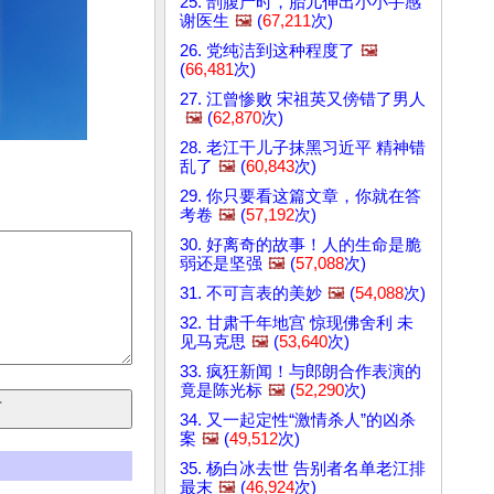
25. 剖腹产时，胎儿伸出小小手感
谢医生
🖼️
(
67,211
次)
26. 党纯洁到这种程度了
🖼️
(
66,481
次)
27. 江曾惨败 宋祖英又傍错了男人
🖼️
(
62,870
次)
28. 老江干儿子抹黑习近平 精神错
乱了
🖼️
(
60,843
次)
29. 你只要看这篇文章，你就在答
考卷
🖼️
(
57,192
次)
30. 好离奇的故事！人的生命是脆
弱还是坚强
🖼️
(
57,088
次)
31. 不可言表的美妙
🖼️
(
54,088
次)
32. 甘肃千年地宫 惊现佛舍利 未
见马克思
🖼️
(
53,640
次)
33. 疯狂新闻！与郎朗合作表演的
竟是陈光标
🖼️
(
52,290
次)
34. 又一起定性“激情杀人”的凶杀
案
🖼️
(
49,512
次)
35. 杨白冰去世 告别者名单老江排
最末
🖼️
(
46,924
次)