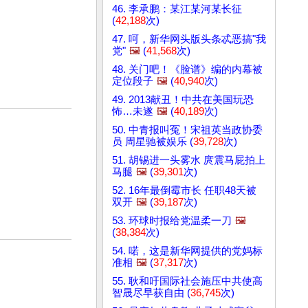
46. 李承鹏：某江某河某长征
(
42,188
次)
47. 呵，新华网头版头条忒恶搞"我
党"
🖼️
(
41,568
次)
48. 关门吧！《脸谱》编的内幕被
定位段子
🖼️
(
40,940
次)
49. 2013献丑！中共在美国玩恐
怖…未遂
🖼️
(
40,189
次)
50. 中青报叫冤！宋祖英当政协委
员 周星驰被娱乐 (
39,728
次)
51. 胡锡进一头雾水 庹震马屁拍上
马腿
🖼️
(
39,301
次)
52. 16年最倒霉市长 任职48天被
双开
🖼️
(
39,187
次)
53. 环球时报给党温柔一刀
🖼️
(
38,384
次)
54. 喏，这是新华网提供的党妈标
准相
🖼️
(
37,317
次)
55. 耿和吁国际社会施压中共使高
智晟尽早获自由 (
36,745
次)