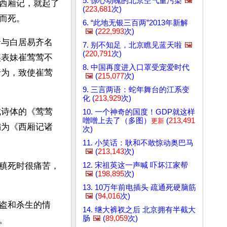
5. 惊心动魄的北京空气重污染
🖼️
西厢记，就起了
(
223,681
次)
而死。
6. “此地无银三百两”2013年新解
🖼️
(
222,993
次)
唐与白居易齐名
7. 别不知足，北京瞧见蓝天啦
🖼️
(
220,791
次)
姨表妹崔莺莺不
8. 中国再度进入口罩受宠爱时代
行为，致使崔莺
🖼️
(
215,077
次)
9. 三言两语：蛇年舞台的江系变
化 (
213,929
次)
成诗体的《莺莺
10. 一个神奇的国度！GDP就这样
噌噌上去了（多图）
(
213,491
更新
编为《西厢记诸
次)
11. 小笑话：耿和不敢惊动奥巴马
🖼️
(
213,143
次)
12. 宋祖英这一声喊 吓坏江家帮
稹死时很痛苦，
🖼️
(
198,895
次)
13. 10万年前电插头 疏通死硬脑筋
🖼️
(
94,016
次)
盗和杀生的情
14. 继大裤衩之后 北京拥有半截大
肠
🖼️
(
89,059
次)
。