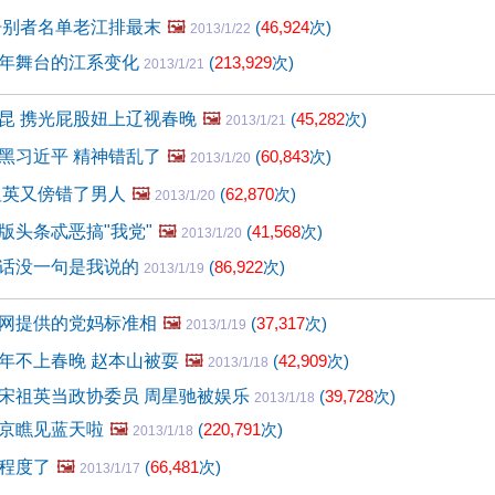
告别者名单老江排最末
🖼️
(
46,924
次)
2013/1/22
年舞台的江系变化
(
213,929
次)
2013/1/21
昆 携光屁股妞上辽视春晚
🖼️
(
45,282
次)
2013/1/21
黑习近平 精神错乱了
🖼️
(
60,843
次)
2013/1/20
祖英又傍错了男人
🖼️
(
62,870
次)
2013/1/20
版头条忒恶搞"我党"
🖼️
(
41,568
次)
2013/1/20
话没一句是我说的
(
86,922
次)
2013/1/19
网提供的党妈标准相
🖼️
(
37,317
次)
2013/1/19
年不上春晚 赵本山被耍
🖼️
(
42,909
次)
2013/1/18
宋祖英当政协委员 周星驰被娱乐
(
39,728
次)
2013/1/18
京瞧见蓝天啦
🖼️
(
220,791
次)
2013/1/18
程度了
🖼️
(
66,481
次)
2013/1/17