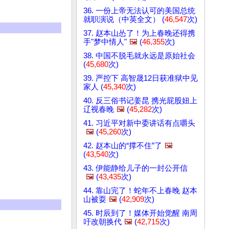
36. 一份上帝无法认可的美国总统
就职演说（中英全文） (
46,547
次)
37. 赵本山怂了！为上春晚还得携
手"梦中情人"
🖼️
(
46,355
次)
38. 中国不脱毛就永远是原始社会
(
45,680
次)
39. 严控下 高智晟12日获准狱中见
家人 (
45,340
次)
40. 反三俗书记姜昆 携光屁股妞上
辽视春晚
🖼️
(
45,282
次)
41. 习近平对新中委讲话有点嚼头
🖼️
(
45,260
次)
42. 赵本山的“撑不住”了
🖼️
(
43,540
次)
43. 伊能静给儿子的一封公开信
🖼️
(
43,435
次)
44. 靠山完了！蛇年不上春晚 赵本
山被耍
🖼️
(
42,909
次)
45. 时辰到了！媒体开始觉醒 南周
吁改朝换代
🖼️
(
42,715
次)