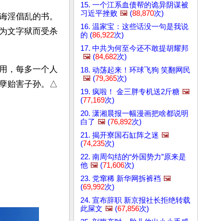
15. 一个江系血债帮的诡异阴谋被
习近平挫败
🖼️
(
88,870
次)
诲淫倡乱的书。
16. 温家宝：这些话没一句是我说
为文字狱而受杀
的 (
86,922
次)
17. 中共为何至今还不敢提胡耀邦
🖼️
(
84,682
次)
用，每多一个人
18. 动荡起来！环球飞狗 笑翻网民
🖼️
(
79,365
次)
孽贻害子孙。△
19. 疯啦！ 金三胖专机送2斤糖
🖼️
(
77,169
次)
20. 潇湘晨报一幅漫画把啥都说明
白了
🖼️
(
76,892
次)
21. 揭开寮国石缸阵之迷
🖼️
(
74,235
次)
22. 南周勾结的“外国势力”原来是
他
🖼️
(
71,606
次)
23. 党窜稀 新华网拆裤裆
🖼️
(
69,992
次)
24. 宣布辞职 新京报社长拒绝转载
此屎文
🖼️
(
67,856
次)