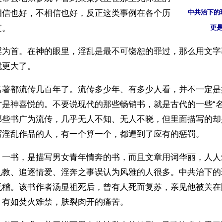
相信也好，不相信也好，反正这类事例在各个历
中共治下的
过。
更
淫为首。在神的眼里，淫乱是最不可饶恕的罪过，那么用文字
就更大了。
名著都流传几百年了。流传多少年、有多少人看，并不一定是
才是神喜悦的。不要说现代的那些畅销书，就是古代的一些“名
那些书广为流传，几乎无人不知、无人不晓，但里面描写的却
写淫乱作品的人，有一个算一个，都遭到了应有的惩罚。
》一书，是描写男女青年情奔的书，而且文章用词华丽，人人
礼教、追逐情爱、淫奔之事误认为风雅的人很多。中共治下的
无稽。该书作者汤显祖死后，曾有人死而复苏，亲见他被关在
，有如焚火难禁，肤裂肉开的痛苦。