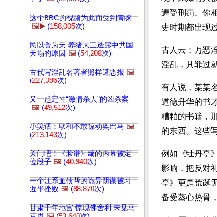
遭受刑罚。你
这个BBC的视频为此而受到青睐
🖼️▶️
(
158,005
次)
史时期都出现
民以食为天 养猪大王透露中共国
古人云：万恶
天塌的原因
🖼️
(
54,208
次)
淫乱，其罪过
古代写淫乱名著者照样遭恶报
🖼️
(
227,096
次)
有人说，某某
又一起定性“激情杀人”的凶杀案
道德升华的书
🖼️
(
49,512
次)
糟粕的书籍，
小笑话：耿和不敢惊动奥巴马
🖼️
的东西。这些
(
213,143
次)
例如《牡丹亭
关门吧！《脸谱》编的内幕被定
位段子
🖼️
(
40,940
次)
影响，把反对
一个江系血债帮的诡异阴谋被习
亭》更是荒诞
近平挫败
🖼️
(
88,870
次)
备受蒸心热骨
甘肃千年地宫 惊现佛舍利 未见马
克思
🖼️
(
53,640
次)