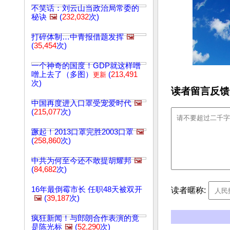
不笑话：刘云山当政治局常委的
秘诀
🖼️
(
232,032
次)
打碎体制…中青报借题发挥
🖼️
(
35,454
次)
一个神奇的国度！GDP就这样噌
噌上去了（多图）
(
213,491
更新
次)
读者留言反馈
中国再度进入口罩受宠爱时代
🖼️
(
215,077
次)
蹶起！2013口罩完胜2003口罩
🖼️
(
258,860
次)
中共为何至今还不敢提胡耀邦
🖼️
(
84,682
次)
16年最倒霉市长 任职48天被双开
读者暱称:
🖼️
(
39,187
次)
疯狂新闻！与郎朗合作表演的竟
是陈光标
🖼️
(
52,290
次)