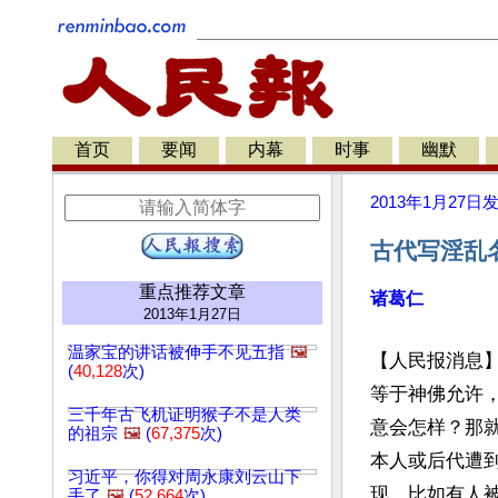
首页
要闻
内幕
时事
幽默
2013年1月27日
古代写淫乱
重点推荐文章
诸葛仁
2013年1月27日
温家宝的讲话被伸手不见五指
🖼️
【人民报消息
(
40,128
次)
等于神佛允许
三千年古飞机证明猴子不是人类
意会怎样？那
的祖宗
🖼️
(
67,375
次)
本人或后代遭
习近平，你得对周永康刘云山下
现，比如有人
手了
🖼️
(
52,664
次)