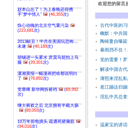
欢迎您的留言
赵本山怂了！为上春晚还得携
手"梦中情人"
🖼️
(
46,355
次)
古代中医的
惊心动魄的北京空气重污染
🖼️
(
223,681
次)
幽默：中共
陶铸妻自曝延
2013献丑！中共在美国玩恐怖…
未遂
🖼️
(
40,189
次)
暴雨挡不住！
胡锡进一头雾水 庹震马屁拍上马
党的需要！罗
腿
🖼️
(
39,301
次)
解读中国古代
潇湘晨报一幅漫画把啥都说明白
了
🖼️
(
76,892
次)
薄熙来淫乱私
老江蹦达归蹦
党窜稀 新华网拆裤裆
🖼️
(
69,992
次)
淫乱中共总拿
继大裤衩之后 北京拥有半截大肠
🖼️
(
89,059
次)
10万年前电插头 疏通死硬脑筋
🖼️
温家宝的讲话
(
94,016
次)