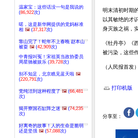
温家宝：这些话没一句是我说的
明末清初时期
(
86,922
次)
以其敏绝的才
喏，这是新华网提供的党妈标准
身灭族之祸，
相
🖼️
(
37,317
次)
靠山完了！蛇年不上春晚 赵本山
《牡丹亭》《
被耍
🖼️
(
42,909
次)
被污染，这些
中青报叫冤！宋祖英当政协委员
周星驰被娱乐 (
39,728
次)
（人民报首发
别不知足，北京瞧见蓝天啦
🖼️
(
220,791
次)
文章网址: http://w
打印机版
党纯洁到这种程度了
🖼️
(
66,481
次)
揭开寮国石缸阵之迷
🖼️
(
74,235
次)
分享至：
好离奇的故事！人的生命是脆弱
还是坚强
🖼️
(
57,088
次)