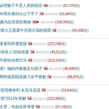
证明猴子不是人类的祖宗
🖼️
(
67,375
次)
2013/1/29
对周永康刘云山下手了
🖼️
(
52,664
次)
2013/1/28
视频为此而受到青睐
🖼️▶️
(
158,005
次)
2013/1/28
养猪大王透露中共国天塌的原因
🖼️
(
54,208
次)
2013/1/28
著者照样遭恶报
🖼️
(
227,096
次)
2013/1/27
激情杀人”的凶杀案
🖼️
(
49,512
次)
2013/1/26
不敢惊动奥巴马
🖼️
(
213,143
次)
2013/1/26
谱》编的内幕被定位段子
🖼️
(
40,940
次)
2013/1/25
帮的诡异阴谋被习近平挫败
🖼️
(
88,870
次)
2013/1/25
 惊现佛舍利 未见马克思
🖼️
(
53,640
次)
2013/1/23
两”2013年新解
🖼️
(
222,993
次)
2013/1/23
文章，你就在答考卷
🖼️
(
57,192
次)
2013/1/22