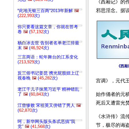
《西厢记》的
邪思淫念。据
“此地无银三百两”2013年新解
🖼️
(
222,993
次)
你只要看这篇文章，你就在答考
卷
🖼️
(
57,192
次)
杨白冰去世 告别者名单老江排最
末
🖼️
(
46,924
次)
三言两语：蛇年舞台的江系变化
(
213,929
次)
《西厢
反三俗书记姜昆 携光屁股妞上辽
视春晚
🖼️
(
45,282
次)
宫调》，元代
老江干儿子抹黑习近平 精神错乱
始作俑者的元
了
🖼️
(
60,843
次)
死后又遭雷光
江曾惨败 宋祖英又傍错了男人
🖼️
(
62,870
次)
《水浒传》流
呵，新华网头版头条忒恶搞"我
节，极尽的诲
党"
🖼️
(
41,568
次)