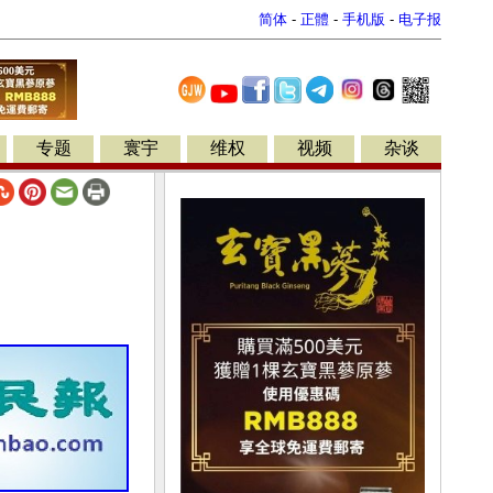
简体
-
正體
-
手机版
-
电子报
专题
寰宇
维权
视频
杂谈