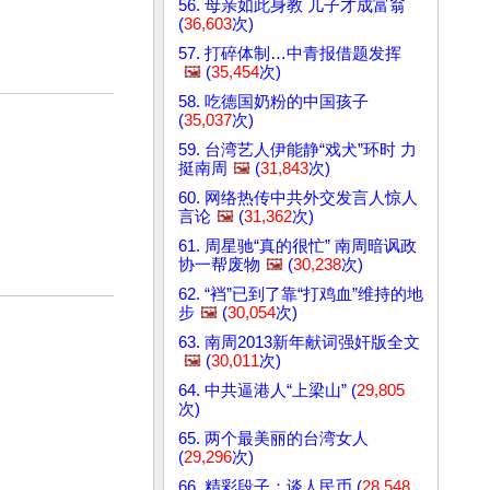
56. 母亲如此身教 儿子才成富翁
(
36,603
次)
57. 打碎体制…中青报借题发挥
🖼️
(
35,454
次)
58. 吃德国奶粉的中国孩子
(
35,037
次)
59. 台湾艺人伊能静“戏犬”环时 力
挺南周
🖼️
(
31,843
次)
60. 网络热传中共外交发言人惊人
言论
🖼️
(
31,362
次)
61. 周星驰“真的很忙” 南周暗讽政
协一帮废物
🖼️
(
30,238
次)
62. “裆”已到了靠“打鸡血”维持的地
步
🖼️
(
30,054
次)
63. 南周2013新年献词强奸版全文
🖼️
(
30,011
次)
64. 中共逼港人“上梁山” (
29,805
次)
65. 两个最美丽的台湾女人
(
29,296
次)
66. 精彩段子：谈人民币 (
28,548