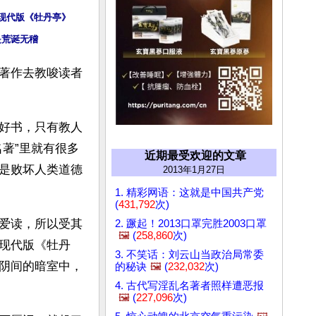
现代版《牡丹亭》
是荒诞无稽
著作去教唆读者
好书，只有教人
著”里就有很多
近期最受欢迎的文章
是败坏人类道德
2013年1月27日
1. 精彩网语：这就是中国共产党
(
431,792
次)
爱读，所以受其
2. 蹶起！2013口罩完胜2003口罩
🖼️
(
258,860
次)
现代版《牡丹
3. 不笑话：刘云山当政治局常委
阴间的暗室中，
的秘诀
🖼️
(
232,032
次)
4. 古代写淫乱名著者照样遭恶报
🖼️
(
227,096
次)