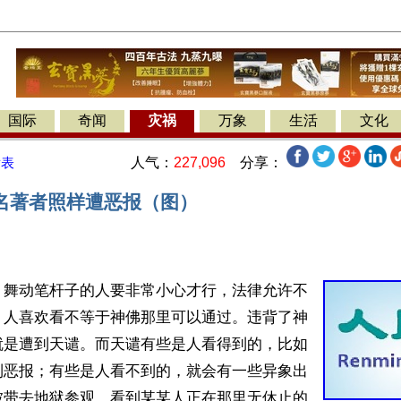
国际
奇闻
灾祸
万象
生活
文化
人气：
227,096
分享：
发表
名著者照样遭恶报（图）
】舞动笔杆子的人要非常小心才行，法律允许不
，人喜欢看不等于神佛那里可以通过。违背了神
就是遭到天谴。而天谴有些是人看得到的，比如
到恶报；有些是人看不到的，就会有一些异象出
被带去地狱参观，看到某某人正在那里无休止的