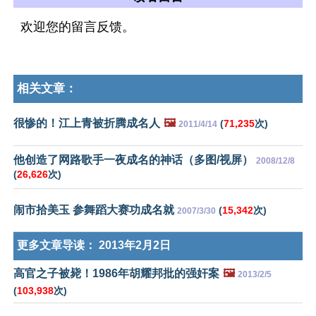
欢迎您的留言反馈。
相关文章：
很惨的！江上青被折腾成名人
🖼️
(
71,235
次)
2011/4/14
他创造了网路歌手一夜成名的神话（多图/视屏）
2008/12/8
(
26,626
次)
闹市拾美玉 参舞蹈大赛功成名就
(
15,342
次)
2007/3/30
更多文章导读：
2013年2月2日
高官之子被毙！1986年胡耀邦批的强奸案
🖼️
2013/2/5
(
103,938
次)