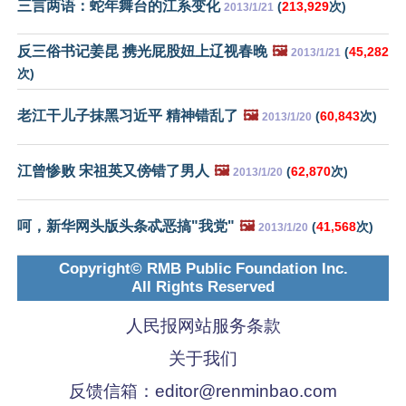
三言两语：蛇年舞台的江系变化
(
213,929
次)
2013/1/21
反三俗书记姜昆 携光屁股妞上辽视春晚
🖼️
(
45,282
2013/1/21
次)
老江干儿子抹黑习近平 精神错乱了
🖼️
(
60,843
次)
2013/1/20
江曾惨败 宋祖英又傍错了男人
🖼️
(
62,870
次)
2013/1/20
呵，新华网头版头条忒恶搞"我党"
🖼️
(
41,568
次)
2013/1/20
Copyright© RMB Public Foundation Inc.
All Rights Reserved
人民报网站服务条款
关于我们
反馈信箱：
editor@renminbao.com