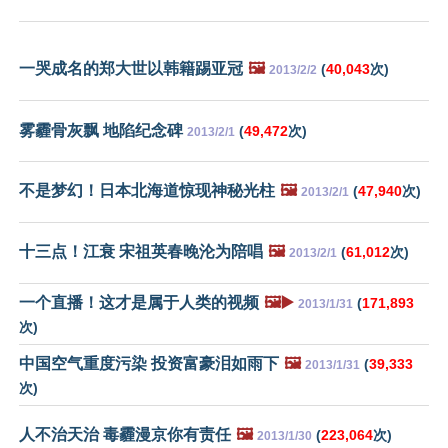
一哭成名的郑大世以韩籍踢亚冠
🖼️
(
40,043
次)
2013/2/2
雾霾骨灰飘 地陷纪念碑
(
49,472
次)
2013/2/1
不是梦幻！日本北海道惊现神秘光柱
🖼️
(
47,940
次)
2013/2/1
十三点！江衰 宋祖英春晚沦为陪唱
🖼️
(
61,012
次)
2013/2/1
一个直播！这才是属于人类的视频
🖼️▶️
(
171,893
2013/1/31
次)
中国空气重度污染 投资富豪泪如雨下
🖼️
(
39,333
2013/1/31
次)
人不治天治 毒霾漫京你有责任
🖼️
(
223,064
次)
2013/1/30