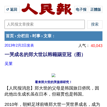
↺ 返回 
电子报
正體版
首页
分栏目
时事
文章
›
›
›
：
2013年2月2日
发表
人气：
40,043
一哭成名的郑大世以韩籍踢亚冠（图）
吴莱
看来郑大世的哭值得研究！
【人民报消息】郑大世的父母是韩国旅日侨民，因
此他出生成长虽在日本，但籍贯也是韩国。
2010年，朝鲜足球前锋郑大世一哭世界成名，成为