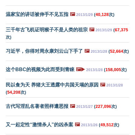
温家宝的讲话被伸手不见五指
🖼️
(
40,128
次)
2013/1/29
三千年古飞机证明猴子不是人类的祖宗
🖼️
(
67,375
2013/1/29
次)
习近平，你得对周永康刘云山下手了
🖼️
(
52,664
次)
2013/1/28
这个BBC的视频为此而受到青睐
🖼️▶️
(
158,005
次)
2013/1/28
民以食为天 养猪大王透露中共国天塌的原因
🖼️
2013/1/28
(
54,208
次)
古代写淫乱名著者照样遭恶报
🖼️
(
227,096
次)
2013/1/27
又一起定性“激情杀人”的凶杀案
🖼️
(
49,512
次)
2013/1/26