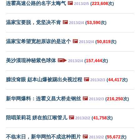
连霍高速公路的名字太晦气
🖼️
(
223,608
次)
2013/2/5
温家宝要脱，党坚决不肯
🖼️
(
53,590
次)
2013/2/4
温家宝希望宽恕原谅的是这个
🖼️
(
50,819
次)
2013/2/4
美沙漠现神秘紫色球体
🖼️▶️
(
157,444
次)
2013/2/4
臊没耷眼 赵本山爆被踢出央视过程
🖼️
(
44,417
次)
2013/2/3
新华网爆料：连霍义昌大桥走钢丝
🖼️
(
216,250
次)
2013/2/3
陪唱茉莉花 姘在掐江喉管儿
🖼️
(
41,758
次)
2013/2/2
不临末日，新华网拍不成这种图片
🖼️
(
55,672
次)
2013/2/2