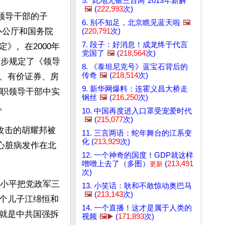
5. “此地无银三百两”2013年新解
🖼️
(
222,993
次)
止领导干部的子
6. 别不知足，北京瞧见蓝天啦
🖼️
央办公厅和国务院
(
220,791
次)
7. 段子：好消息！成龙终于代言
》。在2000年
党国了
🖼️
(
218,564
次)
一步规定了《领导
8. 《泰坦尼克号》蓝宝石背后的
传奇
🖼️
(
218,514
次)
、有价证券、房
9. 新华网爆料：连霍义昌大桥走
现职领导干部中实
钢丝
🖼️
(
216,250
次)
。
10. 中国再度进入口罩受宠爱时代
🖼️
(
215,077
次)
攻击的胡耀邦被
11. 三言两语：蛇年舞台的江系变
化 (
213,929
次)
因心脏病发作在北
12. 一个神奇的国度！GDP就这样
噌噌上去了（多图）
(
213,491
更新
次)
邓小平把党政军三
13. 小笑话：耿和不敢惊动奥巴马
🖼️
(
213,143
次)
个儿子江绵恒和
14. 一个直播！这才是属于人类的
就是中共国强拆
视频
🖼️▶️
(
171,893
次)