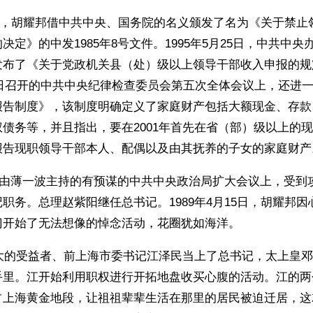
23日，胡耀邦借中共中央、国务院的名义颁发了名为《关于禁
决定》的中发1985年8号文件。1995年5月25日，中共中
布了《关于党政机关县（处）级以上领导干部收入申报的规定
27日召开的中共中央纪律检查委员会第五次全体会议上，还进
报告制度》，该制度明确定义了家庭财产包括大额现金、存款
债务等，并且指出，要在2001年首先在省（部）级以上的
报告现职领导干部本人、配偶以及由其抚养的子女的家庭财产
，在由薄一波主持的有预谋的中共中央政治局扩大会议上，受到
职务。总理赵紫阳继任总书记。1989年4月15日，胡耀邦
门开始了无法想像的悼念活动，花圈犹如海洋。
最大的受益者、前上海市委书记江泽民当上了总书记，太上皇
手里。江开始利用职权进行开拓地盘收买心腹的活动。江的两
占上海黄金地段，让祖祖辈辈生活在那里的居民被迫迁居，这