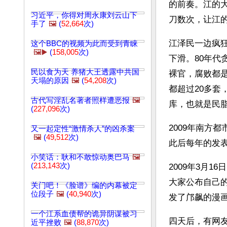
的前奏。江的
习近平，你得对周永康刘云山下
刀数次，让江
手了
🖼️
(
52,664
次)
江泽民一边疯
这个BBC的视频为此而受到青睐
🖼️▶️
(
158,005
次)
下滑。80年代
民以食为天 养猪大王透露中共国
裸官，腐败都是
天塌的原因
🖼️
(
54,208
次)
都超过20多套
古代写淫乱名著者照样遭恶报
🖼️
库，也就是民
(
227,096
次)
2009年南方
又一起定性“激情杀人”的凶杀案
🖼️
(
49,512
次)
此后每年的发
小笑话：耿和不敢惊动奥巴马
🖼️
(
213,143
次)
2009年3月
大家公布自己
关门吧！《脸谱》编的内幕被定
位段子
🖼️
(
40,940
次)
发了邝飙的漫
一个江系血债帮的诡异阴谋被习
四天后，有网
近平挫败
🖼️
(
88,870
次)