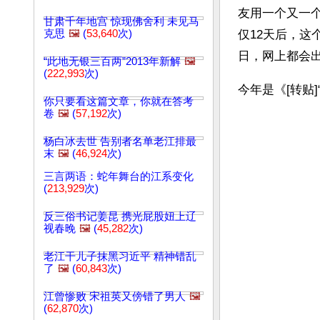
友用一个又一个
甘肃千年地宫 惊现佛舍利 未见马
克思
🖼️
(
53,640
次)
仅12天后，这
日，网上都会出
“此地无银三百两”2013年新解
🖼️
(
222,993
次)
今年是《[转贴
你只要看这篇文章，你就在答考
卷
🖼️
(
57,192
次)
杨白冰去世 告别者名单老江排最
末
🖼️
(
46,924
次)
三言两语：蛇年舞台的江系变化
(
213,929
次)
反三俗书记姜昆 携光屁股妞上辽
视春晚
🖼️
(
45,282
次)
老江干儿子抹黑习近平 精神错乱
了
🖼️
(
60,843
次)
江曾惨败 宋祖英又傍错了男人
🖼️
(
62,870
次)