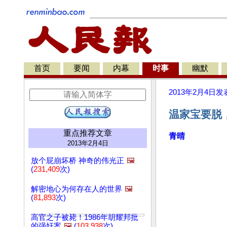
首页
要闻
内幕
时事
幽默
2013年2月4日
发
温家宝要脱
重点推荐文章
青晴
2013年2月4日
放个屁崩坏桥 神奇的伟光正
🖼️
(
231,409
次)
解密地心为何存在人的世界
🖼️
(
81,893
次)
高官之子被毙！1986年胡耀邦批
的强奸案
🖼️
(
103,938
次)