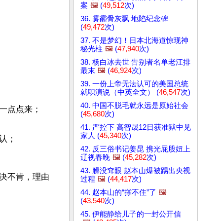
案
🖼️
(
49,512
次)
36. 雾霾骨灰飘 地陷纪念碑
(
49,472
次)
37. 不是梦幻！日本北海道惊现神
秘光柱
🖼️
(
47,940
次)
38. 杨白冰去世 告别者名单老江排
最末
🖼️
(
46,924
次)
39. 一份上帝无法认可的美国总统
就职演说（中英全文） (
46,547
次)
40. 中国不脱毛就永远是原始社会
一点点来；
(
45,680
次)
41. 严控下 高智晟12日获准狱中见
家人 (
45,340
次)
认；
42. 反三俗书记姜昆 携光屁股妞上
辽视春晚
🖼️
(
45,282
次)
43. 臊没耷眼 赵本山爆被踢出央视
决不肯，理由
过程
🖼️
(
44,417
次)
44. 赵本山的“撑不住”了
🖼️
(
43,540
次)
45. 伊能静给儿子的一封公开信