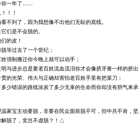
等你一年了……
久！！！
怕看不到了，因为我想像不出他们无耻的底线。
上它们是不会脱的。
他们的皮！
你脱等过去了一个世纪；
百姓强制搬迁你今晚上就可以动手；
文明与进步总是要老百姓流血流泪你才会像挤牙膏一样的挤出
一贯的光荣、伟大与正确却害怕老百姓手里有把菜刀；
了多少错误的路线涂炭了多少无辜的生命而你却没有胆气来承
理温家宝主动要脱，非要在民众面前脱不可，但中共不肯，坚
你解脱了，党岂不虚脱？！△
）