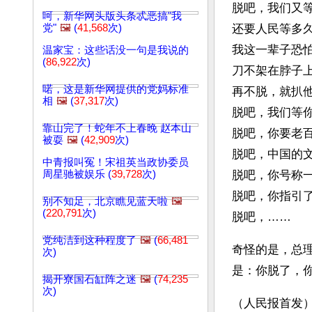
脱吧，我们又
呵，新华网头版头条忒恶搞"我
党"
🖼️
(
41,568
次)
还要人民等多
我这一辈子恐
温家宝：这些话没一句是我说的
(
86,922
次)
刀不架在脖子
喏，这是新华网提供的党妈标准
再不脱，就扒
相
🖼️
(
37,317
次)
脱吧，我们等
靠山完了！蛇年不上春晚 赵本山
脱吧，你要老
被耍
🖼️
(
42,909
次)
脱吧，中国的
中青报叫冤！宋祖英当政协委员
周星驰被娱乐 (
39,728
次)
脱吧，你号称
脱吧，你指引
别不知足，北京瞧见蓝天啦
🖼️
(
220,791
次)
脱吧，……
党纯洁到这种程度了
🖼️
(
66,481
奇怪的是，总
次)
是：你脱了，
揭开寮国石缸阵之迷
🖼️
(
74,235
次)
（人民报首发