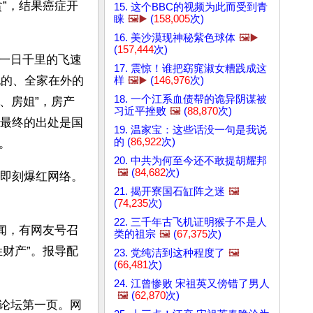
”，结果癌症开
15. 这个BBC的视频为此而受到青
睐
🖼️▶️
(
158,005
次)
16. 美沙漠现神秘紫色球体
🖼️▶️
(
157,444
次)
一日千里的飞速
17. 震惊！谁把窈窕淑女糟践成这
跑的、全家在外的
样
🖼️▶️
(
146,976
次)
18. 一个江系血债帮的诡异阴谋被
、房姐”，房产
习近平挫败
🖼️
(
88,870
次)
些最终的出处是国
19. 温家宝：这些话没一句是我说
的 (
86,922
次)
。
20. 中共为何至今还不敢提胡耀邦
🖼️
(
84,682
次)
，即刻爆红网络。
21. 揭开寮国石缸阵之迷
🖼️
(
74,235
次)
22. 三千年古飞机证明猴子不是人
新闻，有网友号召
类的祖宗
🖼️
(
67,375
次)
财产”。报导配
23. 党纯洁到这种程度了
🖼️
(
66,481
次)
24. 江曾惨败 宋祖英又傍错了男人
🖼️
(
62,870
次)
论坛第一页。网