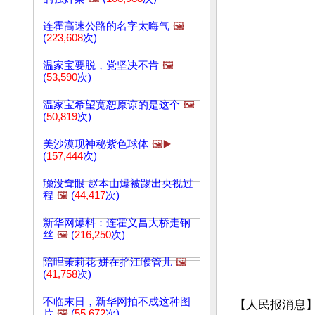
连霍高速公路的名字太晦气
🖼️
(
223,608
次)
温家宝要脱，党坚决不肯
🖼️
(
53,590
次)
温家宝希望宽恕原谅的是这个
🖼️
(
50,819
次)
美沙漠现神秘紫色球体
🖼️▶️
(
157,444
次)
臊没耷眼 赵本山爆被踢出央视过
程
🖼️
(
44,417
次)
新华网爆料：连霍义昌大桥走钢
丝
🖼️
(
216,250
次)
陪唱茉莉花 姘在掐江喉管儿
🖼️
(
41,758
次)
不临末日，新华网拍不成这种图
【人民报消息】
片
🖼️
(
55,672
次)