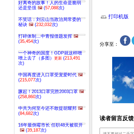
好离奇的故事！人的生命是脆弱
还是坚强
🖼️
(
57,088
次)
文章网址: http://w
打印机版
不笑话：刘云山当政治局常委的
秘诀
🖼️
(
232,032
次)
打碎体制…中青报借题发挥
🖼️
(
35,454
次)
分享至：
一个神奇的国度！GDP就这样噌
噌上去了（多图）
(
213,491
更新
次)
中国再度进入口罩受宠爱时代
🖼️
(
215,077
次)
蹶起！2013口罩完胜2003口罩
🖼️
(
258,860
次)
中共为何至今还不敢提胡耀邦
🖼️
(
84,682
次)
读者留言反馈
16年最倒霉市长 任职48天被双开
🖼️
(
39,187
次)