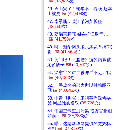
🖼️
(
43,435
次)
46. 靠山完了！蛇年不上春晚 赵本
山被耍
🖼️
(
42,909
次)
47. 李承鹏：某江某河某长征
(
42,188
次)
48. 陪唱茉莉花 姘在掐江喉管儿
🖼️
(
41,758
次)
49. 呵，新华网头版头条忒恶搞"我
党"
🖼️
(
41,568
次)
50. 关门吧！《脸谱》编的内幕被
定位段子
🖼️
(
40,940
次)
51. 温家宝的讲话被伸手不见五指
🖼️
(
40,128
次)
52. 一哭成名的郑大世以韩籍踢亚
冠
🖼️
(
40,043
次)
53. 中青报叫冤！宋祖英当政协委
员 周星驰被娱乐 (
39,728
次)
54. 中国空气重度污染 投资富豪泪
如雨下
🖼️
(
39,333
次)
55. 喏，这是新华网提供的党妈标
准相
🖼️
(
37,317
次)