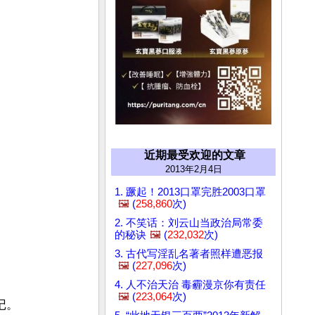
近期最受欢迎的文章
2013年2月4日
1. 蹶起！2013口罩完胜2003口罩
🖼️
(
258,860
次)
2. 不笑话：刘云山当政治局常委
的秘诀
🖼️
(
232,032
次)
3. 古代写淫乱名著者照样遭恶报
🖼️
(
227,096
次)
4. 人不治天治 毒霾漫京你有责任
🖼️
(
223,064
次)
记。