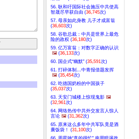
56. 耿和吁国际社会施压中共使高
智晟尽早获自由 (
36,745
次)
57. 母亲如此身教 儿子才成富翁
(
36,603
次)
58. 谷歌总裁：中共是世界上最危
险的政权 (
36,180
次)
59. 亿万富翁：对数字正确的认识
🖼️
(
36,133
次)
60. 国企式“幽默” (
35,591
次)
61. 打碎体制…中青报借题发挥
🖼️
(
35,454
次)
62. 吃德国奶粉的中国孩子
(
35,037
次)
63. 天安门城楼上惊现鬼影
🖼️
(
32,961
次)
64. 网络热传中共外交发言人惊人
言论
🖼️
(
31,362
次)
65. 原来这么多年中共军队竟是酒
囊饭袋！ (
31,100
次)
66. 周星驰“真的很忙” 南周暗讽政