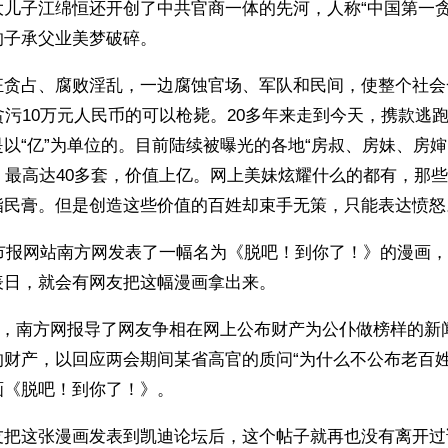
大儿子江绵恒还开创了中共官商一体的先河，人称“中国第一贪
的子承父业美梦破碎。
狂贪占、腐败淫乱，一边腐蚀官场、军队和民间，使整个社会
贪污10万元人民币的可以枪毙。20多年来走到今天，携款逃
以“亿”为单位的。目前陆续被曝光的各地“房叔、房妹、房婶
，最高达40多套，价值上亿。网上美妹炫耀什么的都有，那
脂民膏。但是创造这些价值的百姓却束手无策，只能表达愤怒
都市报网站南方网发表了一幅名为《脱吧！到你了！》的漫画
表日，就会有网友把这幅漫画拿出来。
16日，南方网报导了网友争相在网上公布财产为公仆做榜样的
的财产，以回应两会期间某省高官的质问“为什么不公布老百姓
画《脱吧！到你了！》。
友把这张漫画发表到凯迪论坛后，这个帖子就再也没有离开过