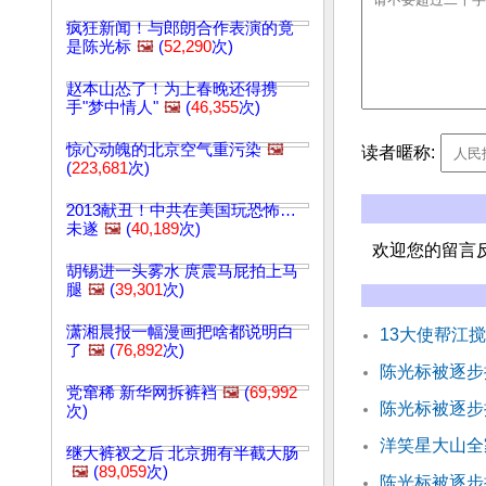
疯狂新闻！与郎朗合作表演的竟
是陈光标
🖼️
(
52,290
次)
赵本山怂了！为上春晚还得携
手"梦中情人"
🖼️
(
46,355
次)
惊心动魄的北京空气重污染
🖼️
读者暱称:
(
223,681
次)
2013献丑！中共在美国玩恐怖…
未遂
🖼️
(
40,189
次)
欢迎您的留言
胡锡进一头雾水 庹震马屁拍上马
腿
🖼️
(
39,301
次)
潇湘晨报一幅漫画把啥都说明白
13大使帮江
了
🖼️
(
76,892
次)
陈光标被逐步
党窜稀 新华网拆裤裆
🖼️
(
69,992
陈光标被逐步
次)
洋笑星大山全
继大裤衩之后 北京拥有半截大肠
🖼️
(
89,059
次)
陈光标被逐步