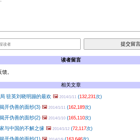
读者留言
反馈。
相关文章
搅局 驻英刘晓明蹦的最欢
🖼️
(
132,231
次)
2014/1/11
揭开伪善的面纱(3)
🖼️
(
162,189
次)
2014/1/11
揭开伪善的面纱(2)
🖼️
(
165,110
次)
2014/1/10
家与中国的不解之缘
🖼️
(
72,117
次)
2014/1/12
揭开伪善的面纱(1)
🖼️
(
163,646
次)
2014/1/9