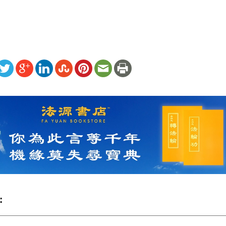
ww.renminbao.com/rmb/articles/2013/2/4/57858.html
: