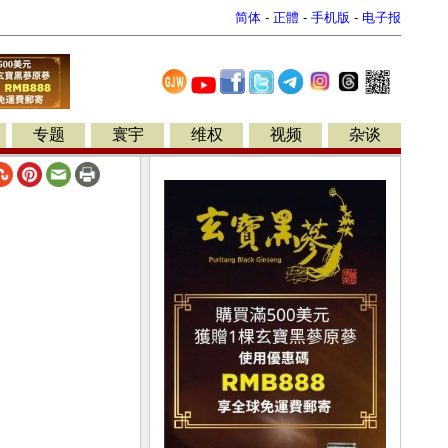
简体
-
正體
-
手机版
-
电子报
专题
寰宇
维权
视频
杂谈