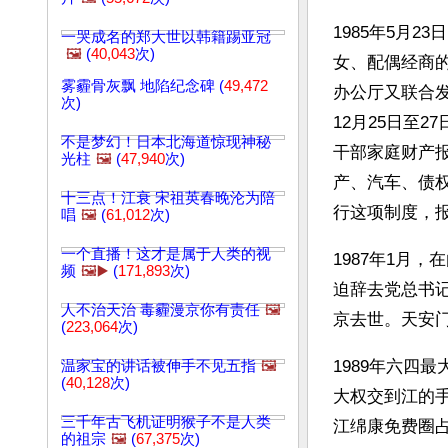
1985年5月
一哭成名的郑大世以韩籍踢亚冠
🖼️
(
40,043
次)
女、配偶经商的
雾霾骨灰飘 地陷纪念碑 (
49,472
办公厅又联合发
次)
12月25日至
不是梦幻！日本北海道惊现神秘
干部家庭财产
光柱
🖼️
(
47,940
次)
产、汽车、债权
十三点！江衰 宋祖英春晚沦为陪
行这项制度，
唱
🖼️
(
61,012
次)
一个直播！这才是属于人类的视
1987年1月
频
🖼️▶️
(
171,893
次)
迫辞去党总书记
人不治天治 毒霾漫京你有责任
🖼️
京去世。天安
(
223,064
次)
1989年六四
温家宝的讲话被伸手不见五指
🖼️
(
40,128
次)
大权交到江的
三千年古飞机证明猴子不是人类
江绵康免费圈
的祖宗
🖼️
(
67,375
次)