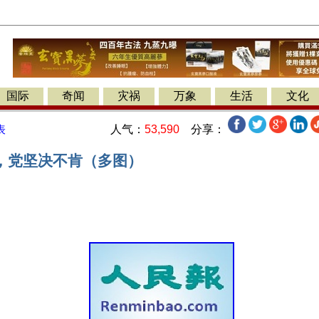
国际
奇闻
灾祸
万象
生活
文化
人气：
53,590
分享：
表
，党坚决不肯（多图）