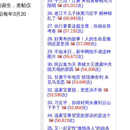
25. 十三点！江衰 宋祖英春晚沦为
页的诞生，发帖仅
陪唱
🖼️
(
61,012
次)
26. 老江干儿子抹黑习近平 精神错
后每年3月20
乱了
🖼️
(
60,843
次)
27. 你只要看这篇文章，你就在答
考卷
🖼️
(
57,192
次)
28. 好离奇的故事！人的生命是脆
弱还是坚强
🖼️
(
57,088
次)
29. 不临末日，新华网拍不成这种
图片
🖼️
(
55,672
次)
30. 民以食为天 养猪大王透露中共
国天塌的原因
🖼️
(
54,208
次)
31. 甘肃千年地宫 惊现佛舍利 未
见马克思
🖼️
(
53,640
次)
32. 温家宝要脱，党坚决不肯
🖼️
(
53,590
次)
33. 习近平，你得对周永康刘云山
下手了
🖼️
(
52,664
次)
34. 温家宝希望宽恕原谅的是这个
🖼️
(
50,819
次)
35. 又一起定性“激情杀人”的凶杀