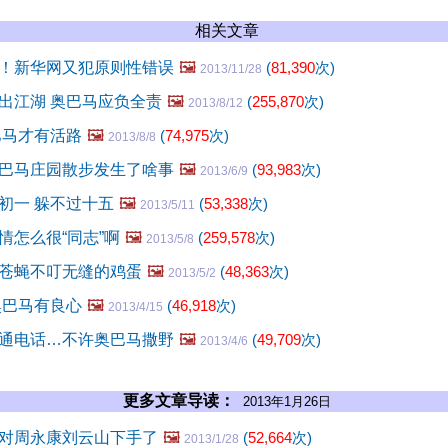
相关文章
！新华网又犯原则性错误
🖼️
(
81,390
次)
2013/11/28
出江湖 奥巴马应负全责
🖼️
(
255,870
次)
2013/8/12
巴马才有活路
🖼️
(
74,975
次)
2013/8/8
巴马庄园散步发生了啥事
🖼️
(
93,983
次)
2013/6/9
初一 躲不过十五
🖼️
(
53,338
次)
2013/5/11
情怎么很“同志”啊
🖼️
(
259,578
次)
2013/5/8
苍蝇不叮无缝的鸡蛋
🖼️
(
48,363
次)
2013/5/2
奥巴马有良心
🖼️
(
46,918
次)
2013/4/15
通电话…不许奥巴马撒野
🖼️
(
49,709
次)
2013/4/6
更多文章导读：
2013年1月26日
对周永康刘云山下手了
🖼️
(
52,664
次)
2013/1/28