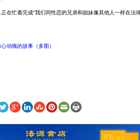
…正在忙着完成“我们同性恋的兄弟和姐妹像其他人一样在法
惊心动魄的故事（多图）
）
ww.renminbao.com/rmb/articles/2013/1/26/57817.html