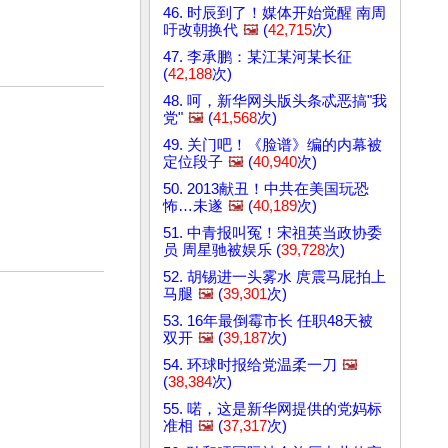
46. 时辰到了！媒体开始觉醒 南周
吁改朝换代
🖼️
(
42,715
次)
47. 李承鹏：某江某河某长征
(
42,188
次)
48. 呵，新华网头版头条忒恶搞"我
党"
🖼️
(
41,568
次)
49. 关门吧！《脸谱》编的内幕被
定位段子
🖼️
(
40,940
次)
50. 2013献丑！中共在美国玩恐
怖…未遂
🖼️
(
40,189
次)
51. 中青报叫冤！宋祖英当政协委
员 周星驰被娱乐 (
39,728
次)
52. 胡锡进一头雾水 庹震马屁拍上
马腿
🖼️
(
39,301
次)
53. 16年最倒霉市长 任职48天被
双开
🖼️
(
39,187
次)
54. 环球时报给党温柔一刀
🖼️
(
38,384
次)
55. 喏，这是新华网提供的党妈标
准相
🖼️
(
37,317
次)