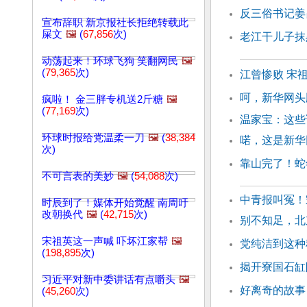
反三俗书记姜
宣布辞职 新京报社长拒绝转载此
屎文
🖼️
(
67,856
次)
老江干儿子抹
动荡起来！环球飞狗 笑翻网民
🖼️
(
79,365
次)
江曾惨败 宋
呵，新华网头
疯啦！ 金三胖专机送2斤糖
🖼️
(
77,169
次)
温家宝：这些
环球时报给党温柔一刀
🖼️
(
38,384
喏，这是新华
次)
靠山完了！蛇
不可言表的美妙
🖼️
(
54,088
次)
中青报叫冤！
时辰到了！媒体开始觉醒 南周吁
改朝换代
🖼️
(
42,715
次)
别不知足，北
宋祖英这一声喊 吓坏江家帮
🖼️
党纯洁到这种
(
198,895
次)
揭开寮国石缸
习近平对新中委讲话有点嚼头
🖼️
好离奇的故事
(
45,260
次)