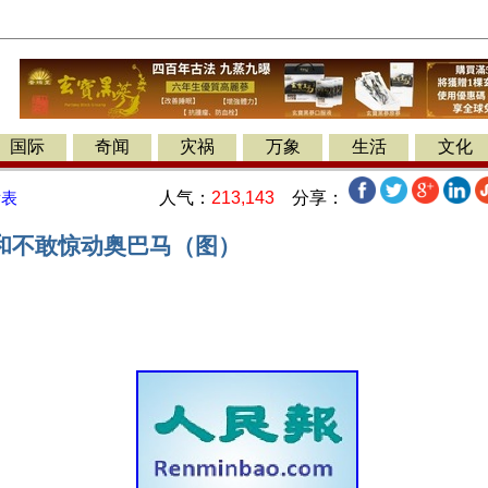
国际
奇闻
灾祸
万象
生活
文化
人气：
213,143
分享：
发表
和不敢惊动奥巴马（图）