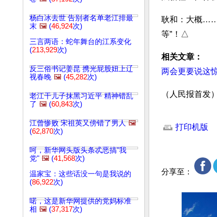
杨白冰去世 告别者名单老江排最
耿和：大概…
末
🖼️
(
46,924
次)
等”！△
三言两语：蛇年舞台的江系变化
(
213,929
次)
相关文章：
反三俗书记姜昆 携光屁股妞上辽
两会更要说这
视春晚
🖼️
(
45,282
次)
（人民报首发
老江干儿子抹黑习近平 精神错乱
了
🖼️
(
60,843
次)
文章网址: http://w
江曾惨败 宋祖英又傍错了男人
🖼️
打印机版
(
62,870
次)
呵，新华网头版头条忒恶搞"我
党"
🖼️
(
41,568
次)
分享至：
温家宝：这些话没一句是我说的
(
86,922
次)
喏，这是新华网提供的党妈标准
相
🖼️
(
37,317
次)