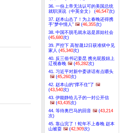
36. 一份上帝无法认可的美国总统
就职演说（中英全文） (
46,547
次)
37. 赵本山怂了！为上春晚还得携
手"梦中情人"
🖼️
(
46,355
次)
38. 中国不脱毛就永远是原始社会
(
45,680
次)
39. 严控下 高智晟12日获准狱中见
家人 (
45,340
次)
40. 反三俗书记姜昆 携光屁股妞上
辽视春晚
🖼️
(
45,282
次)
41. 习近平对新中委讲话有点嚼头
🖼️
(
45,260
次)
42. 赵本山的“撑不住”了
🖼️
(
43,540
次)
43. 伊能静给儿子的一封公开信
🖼️
(
43,435
次)
44. 等待奥巴马的回音
🖼️
(
43,214
次)
45. 靠山完了！蛇年不上春晚 赵本
山被耍
🖼️
(
42,909
次)