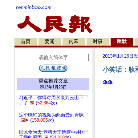
首页
要闻
内幕
时事
幽默
2013年1月26日
小笑话：耿
重点推荐文章
华华
2013年1月26日
习近平，你得对周永康刘云山下
手了
🖼️
(
52,664
次)
这个BBC的视频为此而受到青睐
🖼️▶️
(
158,005
次)
民以食为天 养猪大王透露中共国
天塌的原因
🖼️
(
54,208
次)