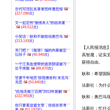
古代写淫乱名著者照样遭恶报
🖼️
(
227,096
次)
又一起定性“激情杀人”的凶杀案
🖼️
(
49,512
次)
小笑话：耿和不敢惊动奥巴马
🖼️
(
213,143
次)
【人民报消息
关门吧！《脸谱》编的内幕被定
位段子
🖼️
(
40,940
次)
高智晟，证实
获得自由。
一个江系血债帮的诡异阴谋被习
近平挫败
🖼️
(
88,870
次)
耿和：希望国
甘肃千年地宫 惊现佛舍利 未见马
克思
🖼️
(
53,640
次)
法新社：为什
“此地无银三百两”2013年新解
🖼️
(
222,993
次)
耿和：奥巴马
你只要看这篇文章，你就在答考
法新社：忙什
卷
🖼️
(
57,192
次)