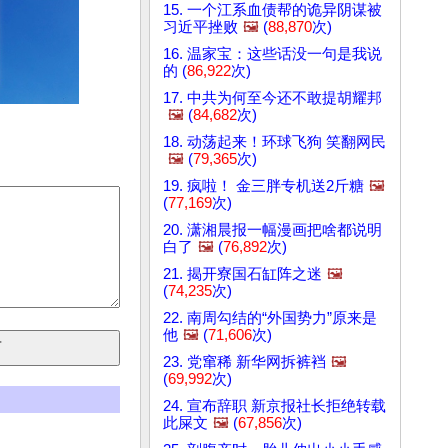
15. 一个江系血债帮的诡异阴谋被
习近平挫败
🖼️
(
88,870
次)
16. 温家宝：这些话没一句是我说
的 (
86,922
次)
17. 中共为何至今还不敢提胡耀邦
🖼️
(
84,682
次)
18. 动荡起来！环球飞狗 笑翻网民
🖼️
(
79,365
次)
19. 疯啦！ 金三胖专机送2斤糖
🖼️
(
77,169
次)
20. 潇湘晨报一幅漫画把啥都说明
白了
🖼️
(
76,892
次)
21. 揭开寮国石缸阵之迷
🖼️
(
74,235
次)
22. 南周勾结的“外国势力”原来是
他
🖼️
(
71,606
次)
23. 党窜稀 新华网拆裤裆
🖼️
(
69,992
次)
24. 宣布辞职 新京报社长拒绝转载
此屎文
🖼️
(
67,856
次)