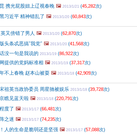
昆 携光屁股妞上辽视春晚
🖼️
(
45,282
次)
2013/1/21
黑习近平 精神错乱了
🖼️
(
60,843
次)
2013/1/20
祖英又傍错了男人
🖼️
(
62,870
次)
2013/1/20
版头条忒恶搞"我党"
🖼️
(
41,568
次)
2013/1/20
话没一句是我说的
(
86,922
次)
2013/1/19
网提供的党妈标准相
🖼️
(
37,317
次)
2013/1/19
年不上春晚 赵本山被耍
🖼️
(
42,909
次)
2013/1/18
宋祖英当政协委员 周星驰被娱乐
(
39,728
次)
2013/1/18
京瞧见蓝天啦
🖼️
(
220,791
次)
2013/1/18
程度了
🖼️
(
66,481
次)
2013/1/17
阵之迷
🖼️
(
74,235
次)
2013/1/17
！人的生命是脆弱还是坚强
🖼️
(
57,088
次)
2013/1/17