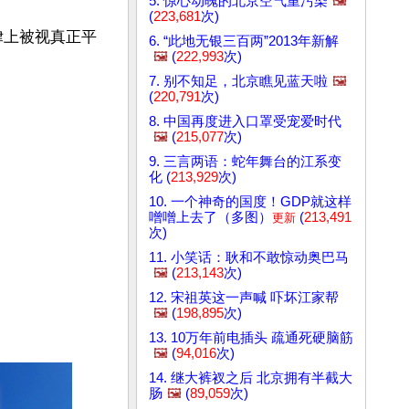
5. 惊心动魄的北京空气重污染
🖼️
(
223,681
次)
律上被视真正平
6. “此地无银三百两”2013年新解
🖼️
(
222,993
次)
7. 别不知足，北京瞧见蓝天啦
🖼️
(
220,791
次)
8. 中国再度进入口罩受宠爱时代
🖼️
(
215,077
次)
9. 三言两语：蛇年舞台的江系变
化 (
213,929
次)
10. 一个神奇的国度！GDP就这样
噌噌上去了（多图）
(
213,491
更新
次)
11. 小笑话：耿和不敢惊动奥巴马
🖼️
(
213,143
次)
12. 宋祖英这一声喊 吓坏江家帮
🖼️
(
198,895
次)
13. 10万年前电插头 疏通死硬脑筋
🖼️
(
94,016
次)
14. 继大裤衩之后 北京拥有半截大
肠
🖼️
(
89,059
次)