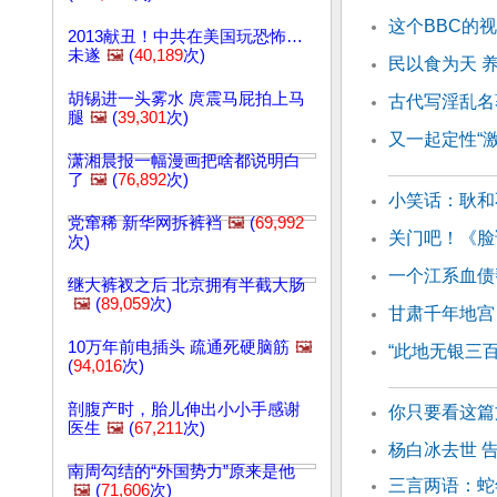
这个BBC的
2013献丑！中共在美国玩恐怖…
未遂
🖼️
(
40,189
次)
民以食为天 
胡锡进一头雾水 庹震马屁拍上马
古代写淫乱名
腿
🖼️
(
39,301
次)
又一起定性“
潇湘晨报一幅漫画把啥都说明白
了
🖼️
(
76,892
次)
小笑话：耿和
党窜稀 新华网拆裤裆
🖼️
(
69,992
关门吧！《脸
次)
一个江系血债
继大裤衩之后 北京拥有半截大肠
🖼️
(
89,059
次)
甘肃千年地宫
10万年前电插头 疏通死硬脑筋
🖼️
“此地无银三百
(
94,016
次)
剖腹产时，胎儿伸出小小手感谢
你只要看这篇
医生
🖼️
(
67,211
次)
杨白冰去世 
南周勾结的“外国势力”原来是他
三言两语：蛇
🖼️
(
71,606
次)