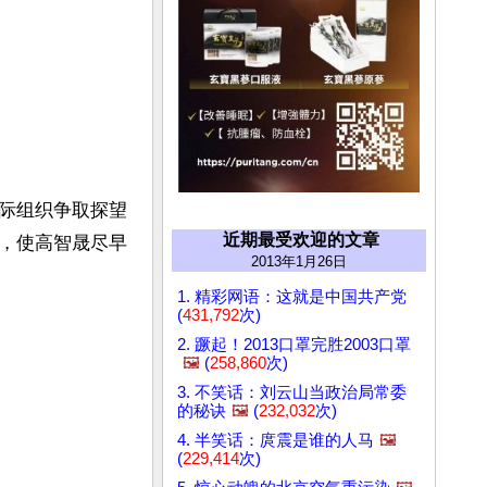
际组织争取探望
近期最受欢迎的文章
，使高智晟尽早
2013年1月26日
1. 精彩网语：这就是中国共产党
(
431,792
次)
2. 蹶起！2013口罩完胜2003口罩
🖼️
(
258,860
次)
3. 不笑话：刘云山当政治局常委
的秘诀
🖼️
(
232,032
次)
4. 半笑话：庹震是谁的人马
🖼️
(
229,414
次)