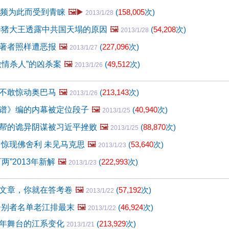
视频为此而受到青睐
🖼️▶️
(
158,005
次)
2013/1/28
养猪大王透露中共国天塌的原因
🖼️
(
54,208
次)
2013/1/28
著者照样遭恶报
🖼️
(
227,096
次)
2013/1/27
激情杀人”的凶杀案
🖼️
(
49,512
次)
2013/1/26
不敢惊动奥巴马
🖼️
(
213,143
次)
2013/1/26
谱》编的内幕被定位段子
🖼️
(
40,940
次)
2013/1/25
帮的诡异阴谋被习近平挫败
🖼️
(
88,870
次)
2013/1/25
 惊现佛舍利 未见马克思
🖼️
(
53,640
次)
2013/1/23
两”2013年新解
🖼️
(
222,993
次)
2013/1/23
文章，你就在答考卷
🖼️
(
57,192
次)
2013/1/22
告别者名单老江排最末
🖼️
(
46,924
次)
2013/1/22
年舞台的江系变化
(
213,929
次)
2013/1/21