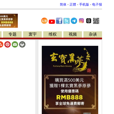
简体
-
正體
-
手机版
-
电子报
专题
寰宇
维权
视频
杂谈