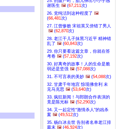
25. 剖腹产时，胎儿伸出小小手感
谢医生
🖼️
(
67,211
次)
26. 党纯洁到这种程度了
🖼️
(
66,481
次)
27. 江曾惨败 宋祖英又傍错了男人
🖼️
(
62,870
次)
28. 老江干儿子抹黑习近平 精神错
乱了
🖼️
(
60,843
次)
29. 你只要看这篇文章，你就在答
考卷
🖼️
(
57,192
次)
30. 好离奇的故事！人的生命是脆
弱还是坚强
🖼️
(
57,088
次)
31. 不可言表的美妙
🖼️
(
54,088
次)
32. 甘肃千年地宫 惊现佛舍利 未
见马克思
🖼️
(
53,640
次)
33. 疯狂新闻！与郎朗合作表演的
竟是陈光标
🖼️
(
52,290
次)
34. 又一起定性“激情杀人”的凶杀
案
🖼️
(
49,512
次)
35. 杨白冰去世 告别者名单老江排
最末
🖼️
(
46,924
次)