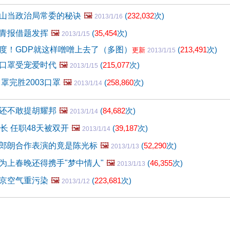
山当政治局常委的秘诀
🖼️
(
232,032
次)
2013/1/16
青报借题发挥
🖼️
(
35,454
次)
2013/1/15
度！GDP就这样噌噌上去了（多图）
(
213,491
次)
更新
2013/1/15
口罩受宠爱时代
🖼️
(
215,077
次)
2013/1/15
口罩完胜2003口罩
🖼️
(
258,860
次)
2013/1/14
还不敢提胡耀邦
🖼️
(
84,682
次)
2013/1/14
长 任职48天被双开
🖼️
(
39,187
次)
2013/1/14
郎朗合作表演的竟是陈光标
🖼️
(
52,290
次)
2013/1/13
为上春晚还得携手"梦中情人"
🖼️
(
46,355
次)
2013/1/13
京空气重污染
🖼️
(
223,681
次)
2013/1/12