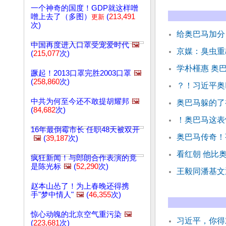
一个神奇的国度！GDP就这样噌
噌上去了（多图）
(
213,491
更新
次)
给奥巴马加分
中国再度进入口罩受宠爱时代
🖼️
京媒：臭虫重
(
215,077
次)
学朴槿惠 奥
蹶起！2013口罩完胜2003口罩
🖼️
(
258,860
次)
？！习近平奥
中共为何至今还不敢提胡耀邦
🖼️
奥巴马躲的了
(
84,682
次)
！奥巴马这表
16年最倒霉市长 任职48天被双开
奥巴马传奇！
🖼️
(
39,187
次)
看红朝 他比
疯狂新闻！与郎朗合作表演的竟
是陈光标
🖼️
(
52,290
次)
王毅同潘基文
赵本山怂了！为上春晚还得携
手"梦中情人"
🖼️
(
46,355
次)
惊心动魄的北京空气重污染
🖼️
习近平，你得
(
223,681
次)