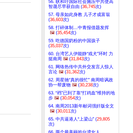
56. 耿和吁国际社会施压中共使高
智晟尽早获自由 (
36,745
次)
57. 母亲如此身教 儿子才成富翁
(
36,603
次)
58. 打碎体制…中青报借题发挥
🖼️
(
35,454
次)
59. 吃德国奶粉的中国孩子
(
35,037
次)
60. 台湾艺人伊能静“戏犬”环时 力
挺南周
🖼️
(
31,843
次)
61. 网络热传中共外交发言人惊人
言论
🖼️
(
31,362
次)
62. 周星驰“真的很忙” 南周暗讽政
协一帮废物
🖼️
(
30,238
次)
63. “裆”已到了靠“打鸡血”维持的地
步
🖼️
(
30,054
次)
64. 南周2013新年献词强奸版全文
🖼️
(
30,011
次)
65. 中共逼港人“上梁山” (
29,805
次)
66. 两个最美丽的台湾女人