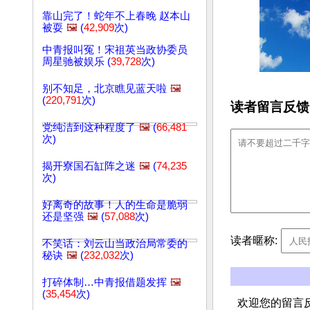
靠山完了！蛇年不上春晚 赵本山
被耍
🖼️
(
42,909
次)
中青报叫冤！宋祖英当政协委员
周星驰被娱乐 (
39,728
次)
别不知足，北京瞧见蓝天啦
🖼️
(
220,791
次)
读者留言反馈
党纯洁到这种程度了
🖼️
(
66,481
次)
揭开寮国石缸阵之迷
🖼️
(
74,235
次)
好离奇的故事！人的生命是脆弱
还是坚强
🖼️
(
57,088
次)
读者暱称:
不笑话：刘云山当政治局常委的
秘诀
🖼️
(
232,032
次)
打碎体制…中青报借题发挥
🖼️
(
35,454
次)
欢迎您的留言