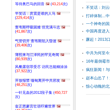
等待奥巴马的回音
🖼️
(
43,214
次)
不笑话：刘云
半笑话：庹震是谁的人马
🖼️
打碎体制…中
(
229,414
次)
一个神奇的国
查韦斯呼吸困难 但充满斗志
🖼️
中国再度进入
(
41,867
次)
蹶起！2013
气管切开 查韦斯陷入昏迷
🖼️
(
39,406
次)
中共为何至今
薄熙来与江泽民的罕见奇闻
🖼️
(
80,939
次)
16年最倒霉市
风餐露宿罪受尽 访民岂能糊涂涂
疯狂新闻！与
(
37,922
次)
赵本山怂了！
开放报禁 缅甸离开中共邪友
🖼️
(
48,251
次)
惊心动魄的北
一针见血的2012段子集 (
450,727
次)
金正恩豪言壮语吓瘫世界
🖼️