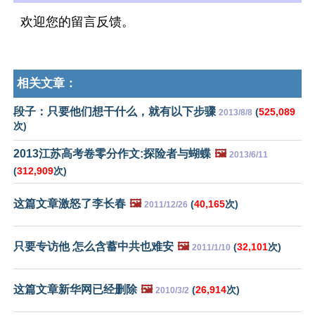
欢迎您的留言反馈。
相关文章：
段子：只要他们想干什么，就有以下步骤
(
525,089
2013/8/8
次)
2013江苏高考卷零分作文:探险者与蝴蝶
🖼️
2013/6/11
(
312,909
次)
这篇文章激怒了李长春
🖼️
(
40,165
次)
2011/12/26
只要专访他 怎么含蓄中共也难安
🖼️
(
32,101
次)
2011/1/10
这篇文章新华网已经删除
🖼️
(
26,914
次)
2010/3/2