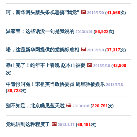
呵，新华网头版头条忒恶搞"我党"
🖼️
(
41,568
次)
2013/1/20
温家宝：这些话没一句是我说的
(
86,922
次)
2013/1/19
喏，这是新华网提供的党妈标准相
🖼️
(
37,317
次)
2013/1/19
靠山完了！蛇年不上春晚 赵本山被耍
🖼️
(
42,909
2013/1/18
次)
中青报叫冤！宋祖英当政协委员 周星驰被娱乐
2013/1/18
(
39,728
次)
别不知足，北京瞧见蓝天啦
🖼️
(
220,791
次)
2013/1/18
党纯洁到这种程度了
🖼️
(
66,481
次)
2013/1/17