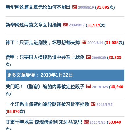
新华网这篇文章无论如何不能出
🖼️
(
31,092
次)
2009/8/19
新华网这两篇文章互相掐架
🖼️
(
31,915
次)
2009/8/17
神了！只要走进剧院，坏思想都去掉
🖼️
(
31,085
次)
2009/3/19
贾甲：只要国人摆脱恐惧中共马上就倒
🖼️
(
20,239
2009/3/6
次)
更多文章导读：
2013年1月22日
关门吧！《脸谱》编的内幕被定位段子
🖼️
(
40,940
2013/1/25
次)
一个江系血债帮的诡异阴谋被习近平挫败
🖼️
2013/1/25
(
88,870
次)
甘肃千年地宫 惊现佛舍利 未见马克思
🖼️
(
53,640
2013/1/23
次)