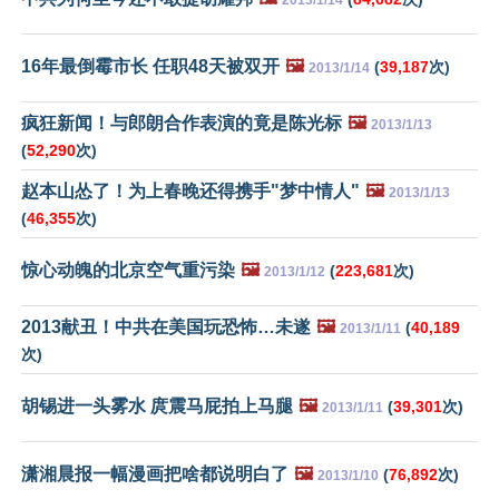
16年最倒霉市长 任职48天被双开
🖼️
(
39,187
次)
2013/1/14
疯狂新闻！与郎朗合作表演的竟是陈光标
🖼️
2013/1/13
(
52,290
次)
赵本山怂了！为上春晚还得携手"梦中情人"
🖼️
2013/1/13
(
46,355
次)
惊心动魄的北京空气重污染
🖼️
(
223,681
次)
2013/1/12
2013献丑！中共在美国玩恐怖…未遂
🖼️
(
40,189
2013/1/11
次)
胡锡进一头雾水 庹震马屁拍上马腿
🖼️
(
39,301
次)
2013/1/11
潇湘晨报一幅漫画把啥都说明白了
🖼️
(
76,892
次)
2013/1/10