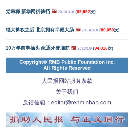
党窜稀 新华网拆裤裆
🖼️
(
69,992
次)
2013/1/10
继大裤衩之后 北京拥有半截大肠
🖼️
(
89,059
次)
2013/1/10
10万年前电插头 疏通死硬脑筋
🖼️
(
94,016
次)
2013/1/9
Copyright© RMB Public Foundation Inc.
All Rights Reserved
人民报网站服务条款
关于我们
反馈信箱：
editor@renminbao.com