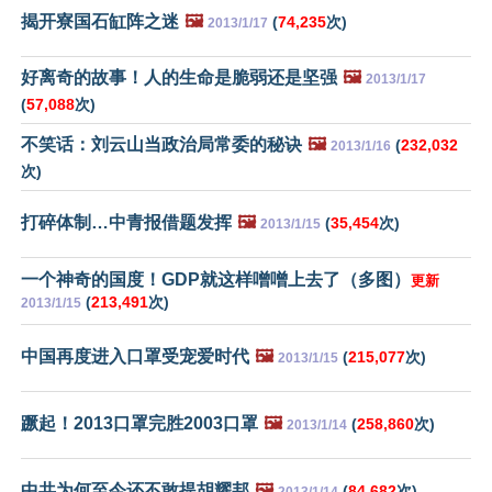
揭开寮国石缸阵之迷
🖼️
(
74,235
次)
2013/1/17
好离奇的故事！人的生命是脆弱还是坚强
🖼️
2013/1/17
(
57,088
次)
不笑话：刘云山当政治局常委的秘诀
🖼️
(
232,032
2013/1/16
次)
打碎体制…中青报借题发挥
🖼️
(
35,454
次)
2013/1/15
一个神奇的国度！GDP就这样噌噌上去了（多图）
更新
(
213,491
次)
2013/1/15
中国再度进入口罩受宠爱时代
🖼️
(
215,077
次)
2013/1/15
蹶起！2013口罩完胜2003口罩
🖼️
(
258,860
次)
2013/1/14
中共为何至今还不敢提胡耀邦
🖼️
(
84,682
次)
2013/1/14