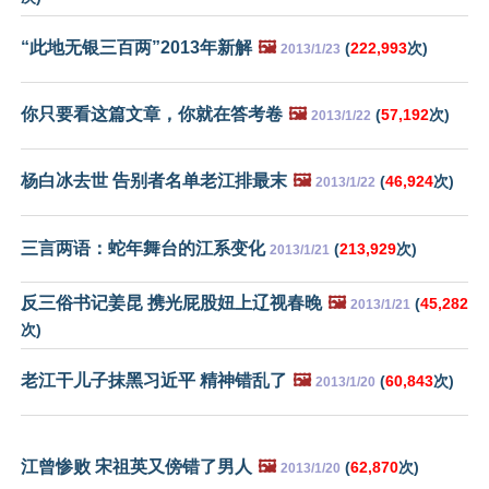
“此地无银三百两”2013年新解
🖼️
(
222,993
次)
2013/1/23
你只要看这篇文章，你就在答考卷
🖼️
(
57,192
次)
2013/1/22
杨白冰去世 告别者名单老江排最末
🖼️
(
46,924
次)
2013/1/22
三言两语：蛇年舞台的江系变化
(
213,929
次)
2013/1/21
反三俗书记姜昆 携光屁股妞上辽视春晚
🖼️
(
45,282
2013/1/21
次)
老江干儿子抹黑习近平 精神错乱了
🖼️
(
60,843
次)
2013/1/20
江曾惨败 宋祖英又傍错了男人
🖼️
(
62,870
次)
2013/1/20