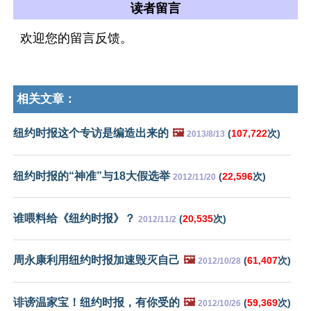
读者留言
欢迎您的留言反馈。
相关文章：
纽约时报这个专访是编造出来的
🖼️
(
107,722
次)
2013/8/13
纽约时报的“神准”与18大假选举
(
22,596
次)
2012/11/20
谁喂料给《纽约时报》？
(
20,535
次)
2012/11/2
周永康利用纽约时报加速毁灭自己
🖼️
(
61,407
次)
2012/10/28
诽谤温家宝！纽约时报，有你受的
🖼️
(
59,369
次)
2012/10/26