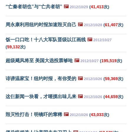
“亡秦者胡也”与“亡共者胡”
🖼️
(
41,413
次)
2012/10/29
周永康利用纽约时报加速毁灭自己
🖼️
(
61,407
次)
2012/10/28
饭一口口吃！十八大军队晋级以江画线
🖼️
2012/10/27
(
59,132
次)
超级飓风将至 美国大选投票够呛
🖼️
(
195,519
次)
2012/10/27
诽谤温家宝！纽约时报，有你受的
🖼️
(
59,369
次)
2012/10/26
这仨新闻一块看，才咂摸出味儿来
🖼️
(
44,659
次)
2012/10/26
毁灭性打击！明镜吓的窜稀
🖼️
(
43,033
次)
2012/10/26