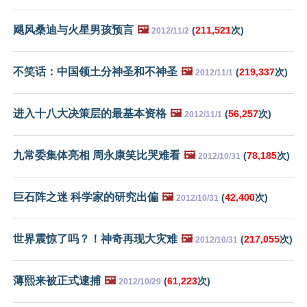
飓风桑迪与火星男孩预言
🖼️
(
211,521
次)
2012/11/2
不笑话：中国领土分神圣和不神圣
🖼️
(
219,337
次)
2012/11/1
进入十八大决策层的最基本资格
🖼️
(
56,257
次)
2012/11/1
九常委集体亮相 周永康笑比哭难看
🖼️
(
78,185
次)
2012/10/31
巨石阵之迷 科学家的研究出偏
🖼️
(
42,400
次)
2012/10/31
世界震惊了吗？！神奇再现大灾难
🖼️
(
217,055
次)
2012/10/31
薄熙来被正式逮捕
🖼️
(
61,223
次)
2012/10/29