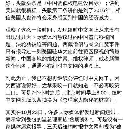
好，头版头条是〈中国调低核电建设目标〉；谈到
美国就很糟糕，头版第三条讲的是到了2016年，相
信美国人也许将会亲身感受到中国的经济威力。
观察了这么一段时间，发现纽时中文网上从来没有
出现过几大国际媒体均热议过的中国器官移植问
题、法轮功被迫害问题。西藏僧侣与民众自焚事件
只有报导过一则美国驻华大使前往藏区探视的简短
新闻，中国各地的维权抗暴、维权律师，或者新疆
这个地名，通通不在纽时中文网的地图上。
到此为止，我已不想再继续公评纽时中文网了。因
为西谚说得好，烂苹果咬一口就知道，不必再咬第
二口。可是7个小时之后，北京时间早上8:00，纽时
中文网头版头条抽换为《总理家人隐秘的财富》。
其实在10月23日，许多国际媒体都发过新闻短讯，
表示拿到丢包的温总理家族“贪腐资料”。可是没有一
家媒体愿意报导，三天后纽约时报中文网却视为“独