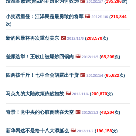
没准备败选演说的罗姆尼为何败选
🖼️
(
195,286
次)
2012/11/7
小笑话重登：江泽民是最勇敢的将军
🖼️
(
216,844
2012/11/6
次)
新的风暴将再次重创美东
🖼️
(
203,570
次)
2012/11/6
差额选举！王岐山被爆炒回锅肉
🖼️
(
65,209
次)
2012/11/5
四两拨千斤！七中全会胡露出干货
🖼️
(
65,622
次)
2012/11/4
马英九的大陆政策依然如故
🖼️
(
200,870
次)
2012/11/4
奇景！党中央的心脏倒映在天空
🖼️
(
43,204
次)
2012/11/3
新华网这不是给十八大添腻么
🖼️
(
196,158
次)
2012/11/2