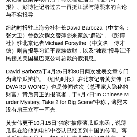
报》、彭博社记者过去一再挺江派与薄熙来的言论
与不实报导。
纽约时报驻上海分社社长David Barboza（中文名：
张大卫）曾数次撰文替薄熙来家族“辟谣”，《彭博
社》驻北京记者Michael Forsythe（中文名：傅才
德）则曾报导习近平家族敛财，以及“独家”报导江泽
民接见美国星巴克公司总裁的假消息。
David Barboza于4月25日和30日两次发表文章专门
为薄毕瓜辩护。《纽约时报》驻北京记者黄安伟（E
DWARD WONG）也是传闻这次〈总理家人隐秘的
财富〉背后真正的报笔者，于6月7日“In Chinese M
urder Mystery, Take 2 for Big Scene”中称，薄熙来
没有扇王立军一耳光。
黄安伟更于10月15日“独家”披露薄瓜瓜来函，说薄
瓜瓜在给他的电邮中否认已经回到中国的传闻。薄