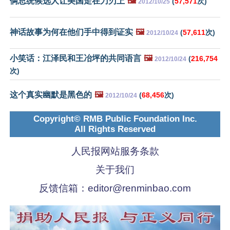
俩总统候选人让美国走在刀刃上
🖼️
(
57,571
次)
2012/10/25
神话故事为何在他们手中得到证实
🖼️
(
57,611
次)
2012/10/24
小笑话：江泽民和王冶坪的共同语言
🖼️
(
216,754
2012/10/24
次)
这个真实幽默是黑色的
🖼️
(
68,456
次)
2012/10/24
Copyright© RMB Public Foundation Inc.
All Rights Reserved
人民报网站服务条款
关于我们
反馈信箱：
editor@renminbao.com