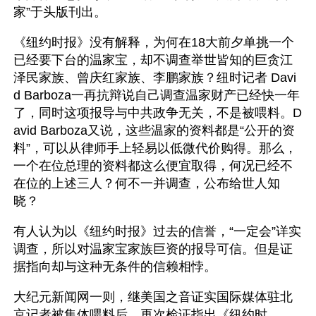
家”于头版刊出。
《纽约时报》没有解释，为何在18大前夕单挑一个
已经要下台的温家宝，却不调查举世皆知的巨贪江
泽民家族、曾庆红家族、李鹏家族？纽时记者 Davi
d Barboza一再抗辩说自己调查温家财产已经快一年
了，同时这项报导与中共政争无关，不是被喂料。D
avid Barboza又说，这些温家的资料都是“公开的资
料”，可以从律师手上轻易以低微代价购得。那么，
一个在位总理的资料都这么便宜取得，何况已经不
在位的上述三人？何不一并调查，公布给世人知
晓？
有人认为以《纽约时报》过去的信誉，“一定会”详实
调查，所以对温家宝家族巨资的报导可信。但是证
据指向却与这种无条件的信赖相悖。
大纪元新闻网一则，继美国之音证实国际媒体驻北
京记者被集体喂料后，再次检证指出《纽约时