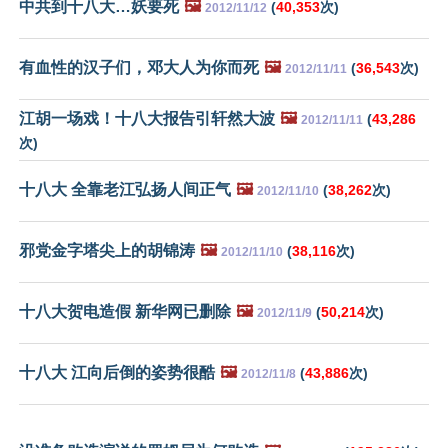
中共到十八大…妖要死
🖼️
(
40,353
次)
2012/11/12
有血性的汉子们，邓大人为你而死
🖼️
(
36,543
次)
2012/11/11
江胡一场戏！十八大报告引轩然大波
🖼️
(
43,286
2012/11/11
次)
十八大 全靠老江弘扬人间正气
🖼️
(
38,262
次)
2012/11/10
邪党金字塔尖上的胡锦涛
🖼️
(
38,116
次)
2012/11/10
十八大贺电造假 新华网已删除
🖼️
(
50,214
次)
2012/11/9
十八大 江向后倒的姿势很酷
🖼️
(
43,886
次)
2012/11/8