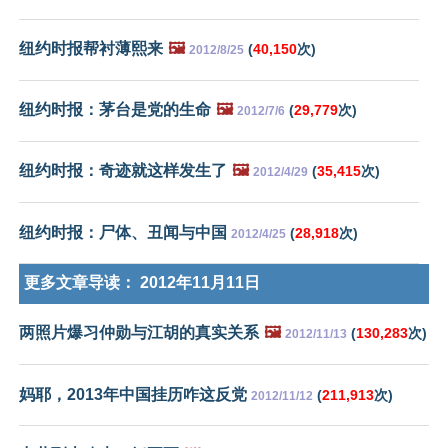
纽约时报帮衬薄熙来
🖼️
(
40,150
次)
2012/8/25
纽约时报：茅台是党的生命
🖼️
(
29,779
次)
2012/7/6
纽约时报：奇迹就这样发生了
🖼️
(
35,415
次)
2012/4/29
纽约时报：尸体、丑闻与中国
(
28,918
次)
2012/4/25
更多文章导读：
2012年11月11日
两照片爆习仲勋与江胡的真实关系
🖼️
(
130,283
次)
2012/11/13
妈耶，2013年中国挂历咋这反党
(
211,913
次)
2012/11/12