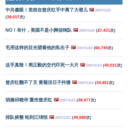
中共傻眼！党校在曾庆红手中离了大谱儿
🖼️
2007/1/25
(
38,017
次)
NO！布什，美国不是小脚侦缉队
🖼️
(
27,471
次)
2007/1/25
毛用这样的目光望着他的私生子
🖼️
(
66,744
次)
2007/1/24
这手真辣！周正毅的交代吓死一大片
🖼️
(
45,531
次)
2007/1/24
曾庆红翻不了天 黄菊没日子抖馊
🖼️
(
34,451
次)
2007/1/24
胡揍邱晓华 重伤曾庆红
🖼️
(
38,477
次)
2007/1/23
排队挨整 轮到江绵恒
🖼️
(
49,088
次)
2007/1/23