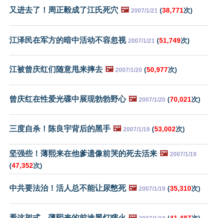
又进去了！周正毅成了江氏死穴
🖼️
(
38,771
次)
2007/1/21
江泽民在军方的暗中活动不容忽视
(
51,749
次)
2007/1/21
江被曾庆红们随意甩来摔去
🖼️
(
50,977
次)
2007/1/20
曾庆红在性爱光碟中展现勃勃野心
🖼️
(
70,021
次)
2007/1/20
三度自杀！陈良宇背后的黑手
🖼️
(
53,002
次)
2007/1/19
坚强些！薄熙来在他爹遗像前哭的死去活来
🖼️
2007/1/19
(
47,352
次)
中共要法治！活人总不能让尿憋死
🖼️
(
35,310
次)
2007/1/19
看这架式，薄熙来的前途黑灯瞎火
🖼️
(
41,487
次)