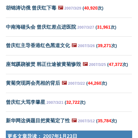
胡锦涛访俄 曾庆红下毒
🖼️
(
40,920
次)
2007/3/29
中南海碰头会 曾庆红差点进医院
(
31,961
次)
2007/3/27
曾庆红主导香港红色黑道文化
🖼️
(
39,271
次)
2007/3/26
座驾蹊跷被焚 韩正仕途被黄菊惨毁
🖼️
(
47,372
次)
2007/3/25
黄菊突现两会亮相的背后
🖼️
(
44,260
次)
2007/3/22
曾庆红大骂李肇星
(
32,722
次)
2007/3/21
新华网这俩题目把黄菊定了性
🖼️
(
35,784
次)
2007/3/12
更多文章导读：
2007年1月23日