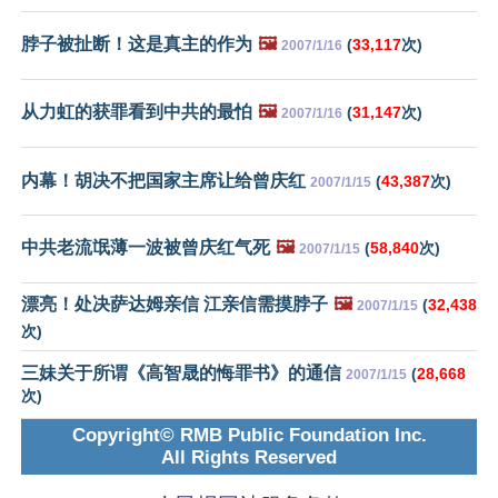
脖子被扯断！这是真主的作为
🖼️
(
33,117
次)
2007/1/16
从力虹的获罪看到中共的最怕
🖼️
(
31,147
次)
2007/1/16
内幕！胡决不把国家主席让给曾庆红
(
43,387
次)
2007/1/15
中共老流氓薄一波被曾庆红气死
🖼️
(
58,840
次)
2007/1/15
漂亮！处决萨达姆亲信 江亲信需摸脖子
🖼️
(
32,438
2007/1/15
次)
三妹关于所谓《高智晟的悔罪书》的通信
(
28,668
2007/1/15
次)
Copyright© RMB Public Foundation Inc.
All Rights Reserved