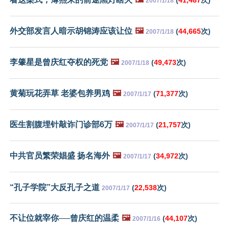
2007/1/18
外交部发言人暗示胡锦涛应该让位
🖼️
(
44,665
次)
2007/1/18
李肇星是曾庆红夺权的死党
🖼️
(
49,473
次)
2007/1/18
黄菊玩花弄草 老婆包养男鸡
🖼️
(
71,377
次)
2007/1/17
医生割腹埋针敲诈门诊部6万
🖼️
(
21,757
次)
2007/1/17
中共官员繁荣娼盛 扬名海外
🖼️
(
34,972
次)
2007/1/17
“孔子学院”大反孔子之道
(
22,538
次)
2007/1/17
不让位就宰你──曾庆红的温柔
🖼️
(
44,107
次)
2007/1/16