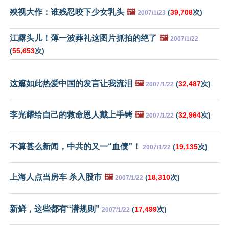
殃视大作：谁残忍咬下少女乳头
🖼️
(
39,708
次)
2007/1/23
江露头儿！薄一波葬礼这图片抓拍的绝了
🖼️
2007/1/22
(
55,653
次)
这篇如此热爱中国的发言让我流泪
🖼️
(
32,487
次)
2007/1/22
李光耀给自己的救命恩人戴上手铐
🖼️
(
32,964
次)
2007/1/22
不算甚么新闻，中共的又一“血债”！
(
19,135
次)
2007/1/22
上海人点当房车 杀入股市
🖼️
(
18,310
次)
2007/1/22
新鲜，这些都有“潜规则”
(
17,499
次)
2007/1/22