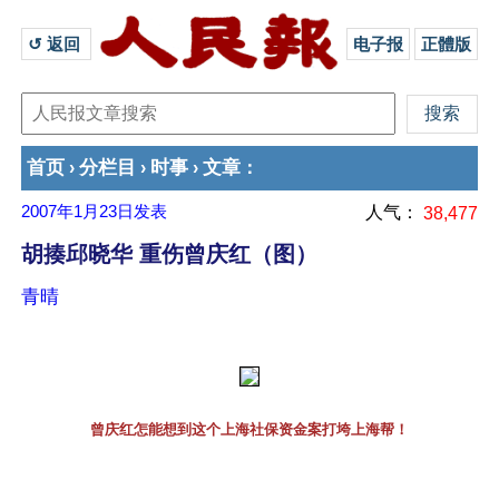
↺ 返回 
电子报
正體版
首页
分栏目
时事
文章
›
›
›
：
2007年1月23日
发表
人气：
38,477
胡揍邱晓华 重伤曾庆红（图）
青晴
曾庆红怎能想到这个上海社保资金案打垮上海帮！