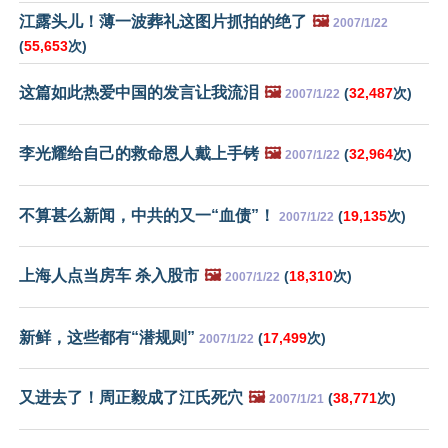
江露头儿！薄一波葬礼这图片抓拍的绝了
🖼️
2007/1/22
(
55,653
次)
这篇如此热爱中国的发言让我流泪
🖼️
(
32,487
次)
2007/1/22
李光耀给自己的救命恩人戴上手铐
🖼️
(
32,964
次)
2007/1/22
不算甚么新闻，中共的又一“血债”！
(
19,135
次)
2007/1/22
上海人点当房车 杀入股市
🖼️
(
18,310
次)
2007/1/22
新鲜，这些都有“潜规则”
(
17,499
次)
2007/1/22
又进去了！周正毅成了江氏死穴
🖼️
(
38,771
次)
2007/1/21