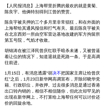
【人民报消息】上海帮里折腾的最欢的就是黄菊、
陈良宇。他俩特别得到江曾的赞赏。
陈良宇被关押的三个多月里非常猖狂，和在外面的
上海帮给其通风报信和打气有关。最后陈良宇被关
在北京西郊一所由空军雷达基地改建的军方拘留所
第五号院，气焰才收敛。
胡锦涛在被江泽民曾庆红联手暗杀未遂，又被曾逼
着让位的情况下，知道退就是死路一条。于是高调
往前进。
1月15日，有消息透露“胡
决不
把国家主席让给曾庆
红”之后，1月23日新华网高调宣布，开除邱晓华党
籍、行政职位，并收押。过去很多消息是通过香港
出口转内销的，相信不相信随你，但此次却罕见的
出现在新华网上，不打算给上海帮任何可以讨价还
价的回旋余地。