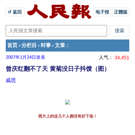
↺ 返回 
电子报
正體版
首页
分栏目
时事
文章
›
›
›
：
2007年1月24日
发表
人气：
34,451
曾庆红翻不了天 黄菊没日子抖馊（图）
戚思
照片上的这几个人都没有好下场！