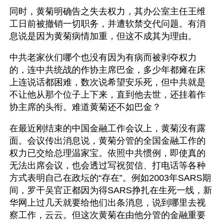
同时，黄菊明确告之失去权力，其办公室主任王维
工日前被撤销一切职务，并遭软禁交代问题。有消
息说是因为黄菊病情加重，但这不成其为理由。
中共老家伙们哪个也没有因为有病而被剥夺权力
的，连中共统战的作协主席巴金，多少年都瘫在床
上连说话都困难，数次说希望安乐死，但中共就是
不让他从那个位子上下来，直到他去世，还挂着作
协主席的头衔。难道黄菊还不如巴金？
在最近刚结束的中国金融工作会议上，黄菊没有露
面。会议传出消息说，黄菊分管的全国金融工作的
权力已交给总理温家宝。依照中共惯例，即使真的
无法出席会议，也会透过写祝贺信、打电话等各种
方式表明自己在政坛的“存在”。例如2003年SARS期
间，罗干吴官正都因为得SARS挣扎在生死一线，新
华网上过几天就要给他们出条消息，说到哪里去视
察工作，云云。但这次黄菊在由他分管的金融重要