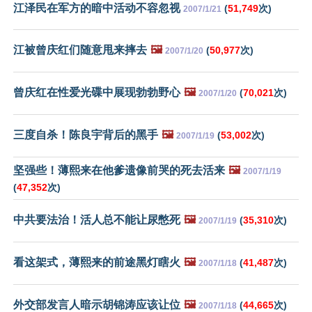
江泽民在军方的暗中活动不容忽视
(
51,749
次)
2007/1/21
江被曾庆红们随意甩来摔去
🖼️
(
50,977
次)
2007/1/20
曾庆红在性爱光碟中展现勃勃野心
🖼️
(
70,021
次)
2007/1/20
三度自杀！陈良宇背后的黑手
🖼️
(
53,002
次)
2007/1/19
坚强些！薄熙来在他爹遗像前哭的死去活来
🖼️
2007/1/19
(
47,352
次)
中共要法治！活人总不能让尿憋死
🖼️
(
35,310
次)
2007/1/19
看这架式，薄熙来的前途黑灯瞎火
🖼️
(
41,487
次)
2007/1/18
外交部发言人暗示胡锦涛应该让位
🖼️
(
44,665
次)
2007/1/18