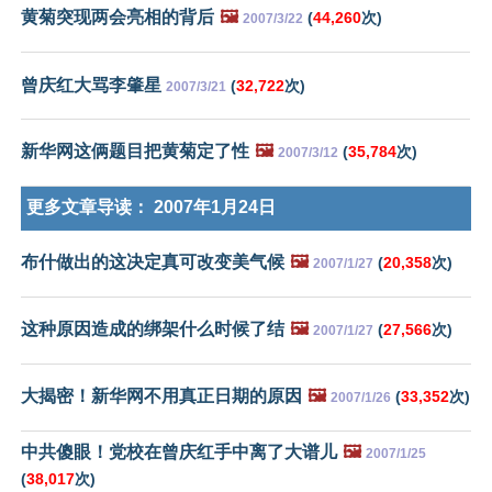
黄菊突现两会亮相的背后
🖼️
(
44,260
次)
2007/3/22
曾庆红大骂李肇星
(
32,722
次)
2007/3/21
新华网这俩题目把黄菊定了性
🖼️
(
35,784
次)
2007/3/12
更多文章导读：
2007年1月24日
布什做出的这决定真可改变美气候
🖼️
(
20,358
次)
2007/1/27
这种原因造成的绑架什么时候了结
🖼️
(
27,566
次)
2007/1/27
大揭密！新华网不用真正日期的原因
🖼️
(
33,352
次)
2007/1/26
中共傻眼！党校在曾庆红手中离了大谱儿
🖼️
2007/1/25
(
38,017
次)