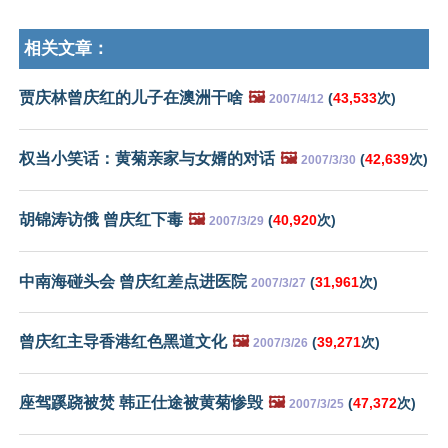
相关文章：
贾庆林曾庆红的儿子在澳洲干啥
🖼️
(
43,533
次)
2007/4/12
权当小笑话：黄菊亲家与女婿的对话
🖼️
(
42,639
次)
2007/3/30
胡锦涛访俄 曾庆红下毒
🖼️
(
40,920
次)
2007/3/29
中南海碰头会 曾庆红差点进医院
(
31,961
次)
2007/3/27
曾庆红主导香港红色黑道文化
🖼️
(
39,271
次)
2007/3/26
座驾蹊跷被焚 韩正仕途被黄菊惨毁
🖼️
(
47,372
次)
2007/3/25