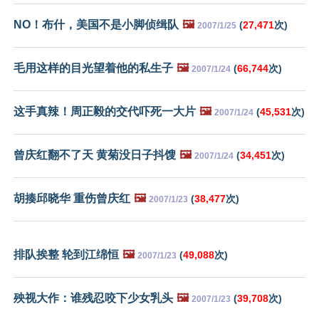
NO！布什，美国不是小脚侦缉队
🖼️
(
27,471
次)
2007/1/25
毛用这样的目光望着他的私生子
🖼️
(
66,744
次)
2007/1/24
这手真辣！周正毅的交代吓死一大片
🖼️
(
45,531
次)
2007/1/24
曾庆红翻不了天 黄菊没日子抖馊
🖼️
(
34,451
次)
2007/1/24
胡揍邱晓华 重伤曾庆红
🖼️
(
38,477
次)
2007/1/23
排队挨整 轮到江绵恒
🖼️
(
49,088
次)
2007/1/23
殃视大作：谁残忍咬下少女乳头
🖼️
(
39,708
次)
2007/1/23