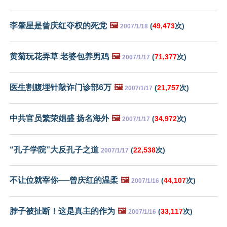
李肇星是曾庆红夺权的死党
🖼️
(
49,473
次)
2007/1/18
黄菊玩花弄草 老婆包养男鸡
🖼️
(
71,377
次)
2007/1/17
医生割腹埋针敲诈门诊部6万
🖼️
(
21,757
次)
2007/1/17
中共官员繁荣娼盛 扬名海外
🖼️
(
34,972
次)
2007/1/17
“孔子学院”大反孔子之道
(
22,538
次)
2007/1/17
不让位就宰你──曾庆红的温柔
🖼️
(
44,107
次)
2007/1/16
脖子被扯断！这是真主的作为
🖼️
(
33,117
次)
2007/1/16