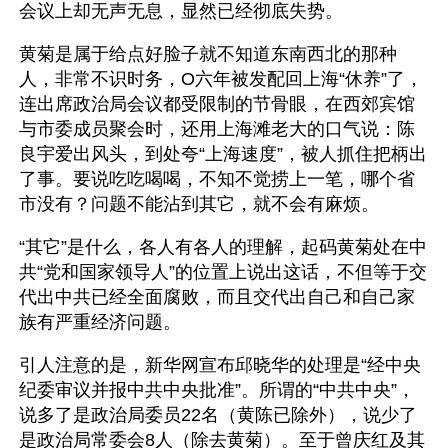
会议上却无声无息，显然已经彻底失势。
黄菊是属于给点好脸子就不知道东南西北的那种
人，非常不识时务，O六年被发配回上海“休养”了，
连出席政治局会议都受限制的节骨眼，在西郊宾馆
与市委成员聚会时，还用上海滩老大的口气说：陈
良宇爱出风头，到处夸“上海速度”，被人抓住把柄出
了事。要说吃吃喝喝，不知不觉捞上一笔，哪个省
市没有？问题不能沾到其它，就不会有麻烦。
“其它”是什么，各人有各人的理解，起码黄菊处在中
共“党和国家领导人”的位置上说出这话，不但等于交
代出中共已经全面腐败，而且交代出自己和自己家
族有严重经济问题。
引人注意的是，新华网宣布邱晓华的处理是“经中央
纪委审议并报中共中央批准”。所谓的“中共中央”，
说多了是政治局委员22名（黄陈已除外），说少了
是政治局常委会8人（除去黄菊）。至于曾庆红及其