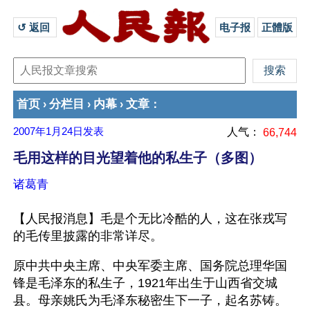
↺ 返回 
电子报
正體版
首页
分栏目
内幕
文章
›
›
›
：
2007年1月24日
发表
人气：
66,744
毛用这样的目光望着他的私生子（多图）
诸葛青
【人民报消息】毛是个无比冷酷的人，这在张戎写
的毛传里披露的非常详尽。
原中共中央主席、中央军委主席、国务院总理华国
锋是毛泽东的私生子，1921年出生于山西省交城
县。母亲姚氏为毛泽东秘密生下一子，起名苏铸。