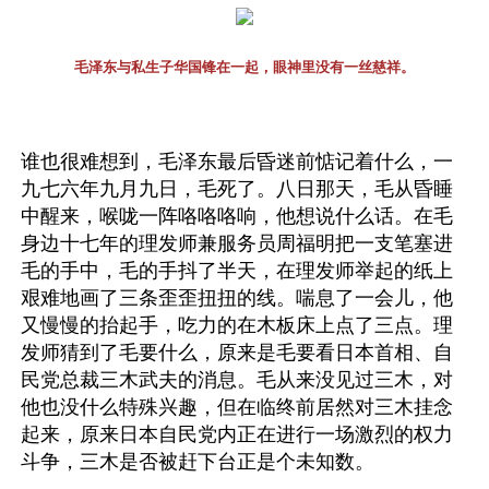
毛泽东与私生子华国锋在一起，眼神里没有一丝慈祥。
谁也很难想到，毛泽东最后昏迷前惦记着什么，一
九七六年九月九日，毛死了。八日那天，毛从昏睡
中醒来，喉咙一阵咯咯咯响，他想说什么话。在毛
身边十七年的理发师兼服务员周福明把一支笔塞进
毛的手中，毛的手抖了半天，在理发师举起的纸上
艰难地画了三条歪歪扭扭的线。喘息了一会儿，他
又慢慢的抬起手，吃力的在木板床上点了三点。理
发师猜到了毛要什么，原来是毛要看日本首相、自
民党总裁三木武夫的消息。毛从来没见过三木，对
他也没什么特殊兴趣，但在临终前居然对三木挂念
起来，原来日本自民党内正在进行一场激烈的权力
斗争，三木是否被赶下台正是个未知数。