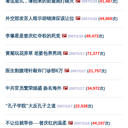
看这架式，薄熙来的前途黑灯瞎火
🖼️
(
41,487
次)
2007/1/18
外交部发言人暗示胡锦涛应该让位
🖼️
(
44,665
次)
2007/1/18
李肇星是曾庆红夺权的死党
🖼️
(
49,473
次)
2007/1/18
黄菊玩花弄草 老婆包养男鸡
🖼️
(
71,377
次)
2007/1/17
医生割腹埋针敲诈门诊部6万
🖼️
(
21,757
次)
2007/1/17
中共官员繁荣娼盛 扬名海外
🖼️
(
34,972
次)
2007/1/17
“孔子学院”大反孔子之道
(
22,538
次)
2007/1/17
不让位就宰你──曾庆红的温柔
🖼️
(
44,107
次)
2007/1/16