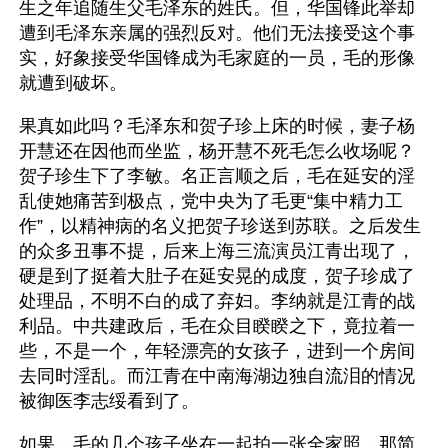
生之年追随生父毛泽东的姓氏。但，华国锋此举却
遭到毛泽东亲属的强烈反对。他们无法接受这个事
实，好象接受华国锋成为毛家庭的一员，毛的形像
就遭到破坏。
果真如此吗？毛泽东和贺子珍上床的时候，妻子杨
开慧还在因他而坐监，杨开慧不死毛怎么收场呢？
贺子珍生下了李敏。名正言顺之后，毛在延安的淫
乱使她痛苦到极点，党中央为了毛更“集中精力工
作”，以精神病的名义把贺子珍送到苏联。之后发生
的众多丑事不提，后来上海三流演员江青出现了，
硬是到了挺着大肚子在延安晃的成度，贺子珍成了
处理品，不明不白的成了弃妇。李纳就是江青的战
利品。中共建政后，毛在众目睽睽之下，竟拉着一
些，不是一个，年轻漂亮的女孩子，进到一个房间
去同时淫乱。而江青在中南海湖边独自流泪的情况
被御医李志绥看到了。
如果，毛的几个孩子坐在一起拍一张全家照，那简