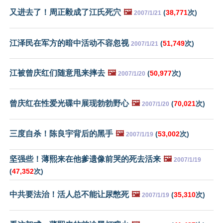
又进去了！周正毅成了江氏死穴
🖼️
(
38,771
次)
2007/1/21
江泽民在军方的暗中活动不容忽视
(
51,749
次)
2007/1/21
江被曾庆红们随意甩来摔去
🖼️
(
50,977
次)
2007/1/20
曾庆红在性爱光碟中展现勃勃野心
🖼️
(
70,021
次)
2007/1/20
三度自杀！陈良宇背后的黑手
🖼️
(
53,002
次)
2007/1/19
坚强些！薄熙来在他爹遗像前哭的死去活来
🖼️
2007/1/19
(
47,352
次)
中共要法治！活人总不能让尿憋死
🖼️
(
35,310
次)
2007/1/19