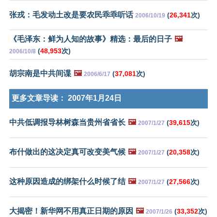
张戎：毛发动土改是要农民乖乖听话
(
26,341
次)
2006/10/19
《毛泽东：鲜为人知的故事》精选：最后的日子
🖼️
(
48,953
次)
2006/10/8
胡宗南是中共间谍
🖼️
(
37,081
次)
2006/6/17
更多文章导读：
2007年1月24日
中共低调报导林树森当贵州省省长
🖼️
(
39,615
次)
2007/1/27
布什做出的这决定真可改变美气候
🖼️
(
20,358
次)
2007/1/27
这种原因造成的绑架什么时候了结
🖼️
(
27,566
次)
2007/1/27
大揭密！新华网不用真正日期的原因
🖼️
(
33,352
次)
2007/1/26