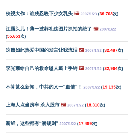
殃视大作：谁残忍咬下少女乳头
🖼️
(
39,708
次)
2007/1/23
江露头儿！薄一波葬礼这图片抓拍的绝了
🖼️
2007/1/22
(
55,653
次)
这篇如此热爱中国的发言让我流泪
🖼️
(
32,487
次)
2007/1/22
李光耀给自己的救命恩人戴上手铐
🖼️
(
32,964
次)
2007/1/22
不算甚么新闻，中共的又一“血债”！
(
19,135
次)
2007/1/22
上海人点当房车 杀入股市
🖼️
(
18,310
次)
2007/1/22
新鲜，这些都有“潜规则”
(
17,499
次)
2007/1/22