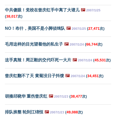
中共傻眼！党校在曾庆红手中离了大谱儿
🖼️
2007/1/25
(
38,017
次)
NO！布什，美国不是小脚侦缉队
🖼️
(
27,471
次)
2007/1/25
毛用这样的目光望着他的私生子
🖼️
(
66,744
次)
2007/1/24
这手真辣！周正毅的交代吓死一大片
🖼️
(
45,531
次)
2007/1/24
曾庆红翻不了天 黄菊没日子抖馊
🖼️
(
34,451
次)
2007/1/24
胡揍邱晓华 重伤曾庆红
🖼️
(
38,477
次)
2007/1/23
排队挨整 轮到江绵恒
🖼️
(
49,088
次)
2007/1/23