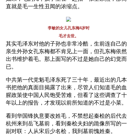
直就是毛一生性丑闻的浓缩点。
李敏的女儿孔东梅4岁时
毛才去世。
其实毛泽东对他的子孙也非常冷酷，生前连自己的
亲生外孙女孔东梅都不肯见上一面，但孔东梅依然
出书维护着毛。那上面写的不过是她自己的幻觉而
已。  
中共第一代党魁毛泽东死了三十年，最近出的几本
书把他的真面目揭露了出来，尽管人们知道毛的血
腥政策使中国人民饱受苦难，但看了这些调查了十
年以上的报告，才发现以前所知道的不过是小菜。
看到华国锋执意要改姓毛，不禁想起秦桧的后代去
杭州来到岳飞墓前，看到秦桧夫妇的跪像所写的一
副对联：人从宋后少名桧，我到墓前愧姓秦。 