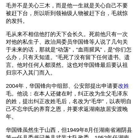
毛并不是关心三木，而是他一生就是关心自己不要
被赶下台，所以听到领袖级人物被赶下台，毛就惊
的发抖。
毛从来不相信他打的天下会长久。死前他只有一次
对他的私生子、政治局委员华国锋等人说了几句关
于未来的话，那就是“动荡”，“血雨腥风”，是“你们怎
么办，只有天知道。”毛死了没有留下任何遗书、遗
言。他对任何人都漠然。这也对华国锋最后要认祖
归宗不入其门而入。
2004年，华国锋向中组部、公安部提出申请要
改姓
毛。他说：在本人还健在时，纠正改为生父毛泽东
的姓，提出纠正改姓毛后，名改为“毛华”，以表明自
己不忘华氏的养育之恩，并要求返湖南故居安渡晚
年。
华国锋虽然生于山西，但1949年8月任湖南省湘阴县
第一任县委书记兼县武装大队政委。1952年任湖南