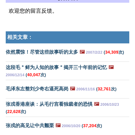
欢迎您的留言反馈。
相关文章：
依然震惊！尽管这些故事听的太多
🖼️
(
34,309
次)
2007/2/22
这段毛＂鲜为人知的故事＂揭开三十年前的记忆
🖼️
(
40,047
次)
2006/12/14
毛泽东左整刘少奇右逼死高岗
🖼️
(
32,761
次)
2006/11/16
张戎香港座谈：从毛行宫看独裁者的恐惧
🖼️
2006/10/23
(
22,628
次)
张戎的高见让中共颤栗
🖼️
(
37,204
次)
2006/10/20