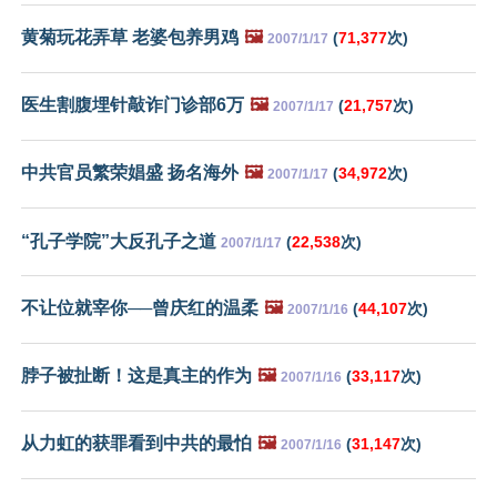
黄菊玩花弄草 老婆包养男鸡
🖼️
(
71,377
次)
2007/1/17
医生割腹埋针敲诈门诊部6万
🖼️
(
21,757
次)
2007/1/17
中共官员繁荣娼盛 扬名海外
🖼️
(
34,972
次)
2007/1/17
“孔子学院”大反孔子之道
(
22,538
次)
2007/1/17
不让位就宰你──曾庆红的温柔
🖼️
(
44,107
次)
2007/1/16
脖子被扯断！这是真主的作为
🖼️
(
33,117
次)
2007/1/16
从力虹的获罪看到中共的最怕
🖼️
(
31,147
次)
2007/1/16