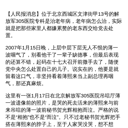
【人民报消息】位于北京西城区文津街甲13号的解
放军305医院专科是治老年病，老年病怎么治，实际
就是把那些家里人都嫌累赘的老东西交给党去处
置。
2007年1月15日晚，上层中层下层无人不恨的薄一
波咽气了，别看他干了一辈子缺德事，但最后表现
的还算不错，起码在十七大召开前撒手去了，随便
党中央怎么处置自己的儿子。说实在的，他要是就
留着这口气，非坚持看着薄熙来当上副总理再咽
气，那还真麻烦。
这里有一张1月17日在北京解放军305医院吊唁厅薄
一波遗像前的照片，是哭的死去活来的薄熙来与前
来吊唁的薄一波前秘书贺光辉相抱而泣。严格的说
不是“相抱”也不是“而泣”。只不过老秘书贺光辉把手
搭在薄熙来的脖子上，至于人家哭没哭，想不想