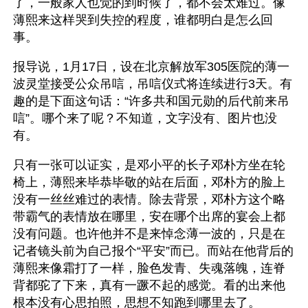
了，一般家人也觉的到时候了，都不会太难过。像
薄熙来这样哭到失控的程度，谁都明白是怎么回
事。
报导说，1月17日，设在北京解放军305医院的薄一
波灵堂接受公众吊唁，吊唁仪式将连续进行3天。有
趣的是下面这句话：“许多共和国元勋的后代前来吊
唁”。哪个来了呢？不知道，文字没有、图片也没
有。
只有一张可以证实，是邓小平的长子邓朴方坐在轮
椅上，薄熙来毕恭毕敬的站在后面，邓朴方的脸上
没有一丝丝难过的表情。除去背景，邓朴方这个略
带霸气的表情放在哪里，安在哪个出席的宴会上都
没有问题。也许他并不是来悼念薄一波的，只是在
记者镜头前为自己报个“平安”而已。而站在他背后的
薄熙来像霜打了一样，脸色发青、失魂落魄，连脊
背都驼了下来，真有一蹶不起的感觉。看的出来他
根本没有心思拍照，思想不知跑到哪里去了。