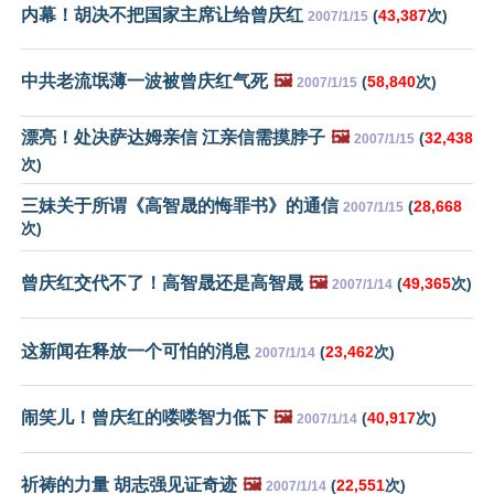
内幕！胡决不把国家主席让给曾庆红
(
43,387
次)
2007/1/15
中共老流氓薄一波被曾庆红气死
🖼️
(
58,840
次)
2007/1/15
漂亮！处决萨达姆亲信 江亲信需摸脖子
🖼️
(
32,438
2007/1/15
次)
三妹关于所谓《高智晟的悔罪书》的通信
(
28,668
2007/1/15
次)
曾庆红交代不了！高智晟还是高智晟
🖼️
(
49,365
次)
2007/1/14
这新闻在释放一个可怕的消息
(
23,462
次)
2007/1/14
闹笑儿！曾庆红的喽喽智力低下
🖼️
(
40,917
次)
2007/1/14
祈祷的力量 胡志强见证奇迹
🖼️
(
22,551
次)
2007/1/14