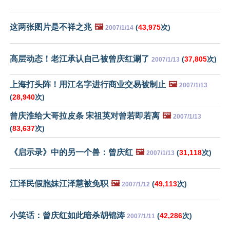
这两张图片是不祥之兆
🖼️
(
43,975
次)
2007/1/14
高层动态！老江承认自己被曾庆红涮了
(
37,805
次)
2007/1/13
上海打头阵！用江名字进行商业交易被制止
🖼️
2007/1/13
(
28,940
次)
曾庆淮给大哥拉皮条 宋祖英对曾若即若离
🖼️
2007/1/13
(
83,637
次)
《启示录》中的另一个兽：曾庆红
🖼️
(
31,118
次)
2007/1/13
江泽民假胞妹江泽慧被免职
🖼️
(
49,113
次)
2007/1/12
小笑话：曾庆红如此暗杀胡锦涛
(
42,286
次)
2007/1/11