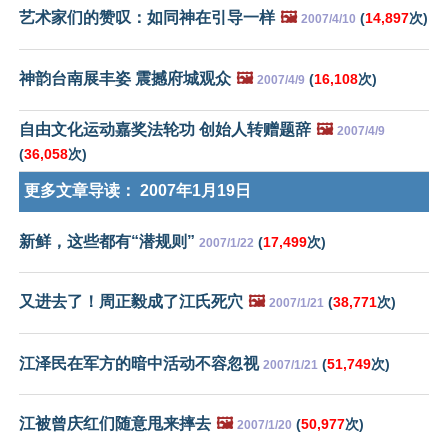
艺术家们的赞叹：如同神在引导一样
🖼️
(
14,897
次)
2007/4/10
神韵台南展丰姿 震撼府城观众
🖼️
(
16,108
次)
2007/4/9
自由文化运动嘉奖法轮功 创始人转赠题辞
🖼️
2007/4/9
(
36,058
次)
更多文章导读：
2007年1月19日
新鲜，这些都有“潜规则”
(
17,499
次)
2007/1/22
又进去了！周正毅成了江氏死穴
🖼️
(
38,771
次)
2007/1/21
江泽民在军方的暗中活动不容忽视
(
51,749
次)
2007/1/21
江被曾庆红们随意甩来摔去
🖼️
(
50,977
次)
2007/1/20