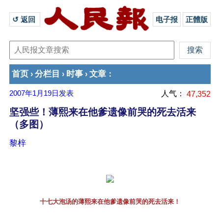
↺ 返回 
电子报
正體版
首页
分栏目
时事
文章
›
›
›
：
2007年1月19日
发表
人气：
47,352
坚强些！薄熙来在他爹遗像前哭的死去活来
（多图）
黎梓
十七大泡汤的薄熙来在他爹遗像前哭的死去活来！