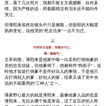
哭，看了几次照片，我都不敢太主观臆断、自作多
情。因为严格的说，闭着眼睛没有泪水还不能叫作
哭泣。
但薄熙来虽然在镜头中只是侧脸，但面部的大幅度
肌肉变化，说他哭的“死去活来”一点不为过。
与邓朴方合影，邓麻木不仁，
薄一脸晦气！
文革初期，薄熙来是他家中唯一出卖和打倒他爹的
党的忠实信徒，但他爹倒了，他被称作“狗崽子”，这
时他才知道打倒爹不是件好玩儿的事情，于是他只
去打倒别人的爹，抄别人的家，结果又成了党中央
说的不能重用的“三种人”之一。 
薄家野心最大的就是薄熙来，最像他爹人品的也是
薄熙来，无论从哪个角度来说，活了近百岁的人死