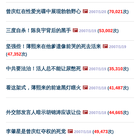
曾庆红在性爱光碟中展现勃勃野心
🖼️
(
70,021
次)
2007/1/20
三度自杀！陈良宇背后的黑手
🖼️
(
53,002
次)
2007/1/19
坚强些！薄熙来在他爹遗像前哭的死去活来
🖼️
2007/1/19
(
47,352
次)
中共要法治！活人总不能让尿憋死
🖼️
(
35,310
次)
2007/1/19
看这架式，薄熙来的前途黑灯瞎火
🖼️
(
41,487
次)
2007/1/18
外交部发言人暗示胡锦涛应该让位
🖼️
(
44,665
次)
2007/1/18
李肇星是曾庆红夺权的死党
🖼️
(
49,473
次)
2007/1/18