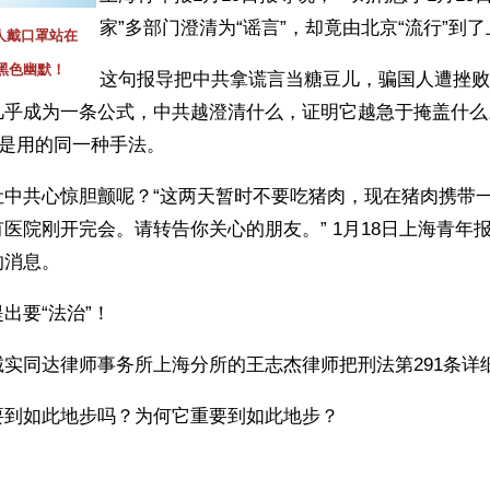
家”多部门澄清为“谣言”，却竟由北京“流行”到
国人戴口罩站在
黑色幽默！
这句报导把中共拿谎言当糖豆儿，骗国人遭挫败
乎成为一条公式，中共越澄清什么，证明它越急于掩盖什么。
就是用的同一种手法。
让中共心惊胆颤呢？“这两天暂时不要吃猪肉，现在猪肉携带
医院刚开完会。请转告你关心的朋友。” 1月18日上海青年
的消息。
出要“法治”！
实同达律师事务所上海分所的王志杰律师把刑法第291条详
要到如此地步吗？为何它重要到如此地步？ 
）