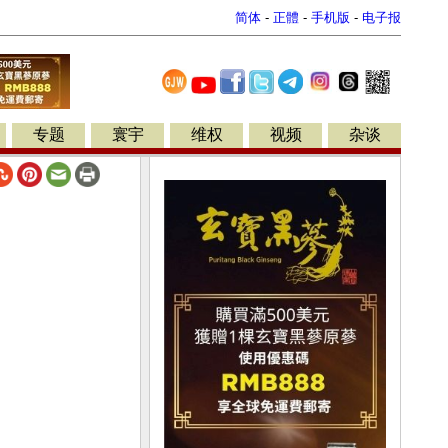
简体
-
正體
-
手机版
-
电子报
专题
寰宇
维权
视频
杂谈