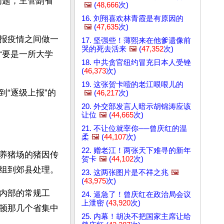
问题，主管副省
🖼️
(
48,666
次)
16. 刘翔喜欢林青霞是有原因的
🖼️
(
47,635
次)
报疫情之间做一
17. 坚强些！薄熙来在他爹遗像前
哭的死去活来
🖼️
(
47,352
次)
“要是一所大学
18. 中共贪官纽约冒充日本人受锉
(
46,373
次)
19. 这张贺卡噎的老江哏哏儿的
“逐级上报”的
🖼️
(
46,217
次)
20. 外交部发言人暗示胡锦涛应该
让位
🖼️
(
44,665
次)
21. 不让位就宰你──曾庆红的温
柔
🖼️
(
44,107
次)
22. 赠老江！两张天下难寻的新年
养猪场的猪因传
贺卡
🖼️
(
44,102
次)
组到郊县处理。
23. 这两张图片是不祥之兆
🖼️
(
43,975
次)
内部的常规工
24. 逼急了！曾庆红在政治局会议
上泄密 (
43,920
次)
顿那几个省集中
25. 内幕！胡决不把国家主席让给