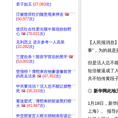
君子如玉 (
27,063
次)
江被曾庆红们随意甩来摔去
🖼️
(
50,977
次)
曾庆红在性爱光碟中展现勃勃野
心
🖼️
(
70,021
次)
见利思义 进京参考一人高第
【人民报消息
(
22,282
次)
事”，为的就
三度自杀！陈良宇背后的黑手
🖼️
(
53,002
次)
但是活人总不
短信被逼成了
坚强些！薄熙来在他爹遗像前哭
的死去活来
🖼️
(
47,352
次)
共不怕传黄段
中共要法治！活人总不能让尿憋
◎ 
新华网此地
死
🖼️
(
35,310
次)
看这架式，薄熙来的前途黑灯瞎
1月19日，新
火
🖼️
(
41,487
次)
上海》。 报
外交部发言人暗示胡锦涛应该让