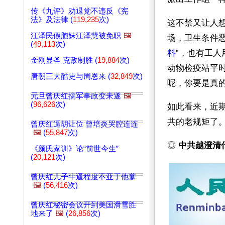
传《九评》劝退党不违反《宪
法》及法律 (
119,235
次)
这不禁又让人
江泽民假胞妹江泽慧被免职
🖼️
场，卫生条件
(
49,113
次)
料
”，也有工
金刚显圣 克敌制胜 (
19,884
次)
动物检疫站平
唐朝三大酷吏与周恩来 (
32,849
次)
呢，你要是真
元旦曾庆红搞军事政变未遂
🖼️
(
96,626
次)
如此看来，近
共的老规矩了
曾庆红逼胡让位 曾培炎哭腔连连
🖼️
(
55,847
次)
◎ 
中共越澄清
《颜氏家训》论“前世今生”
(
20,121
次)
曾庆红儿子牛逼程度不亚于他爹
🖼️
(
56,416
次)
曾庆红秘密会议开到美国滑雪胜
地来了
🖼️
(
26,856
次)