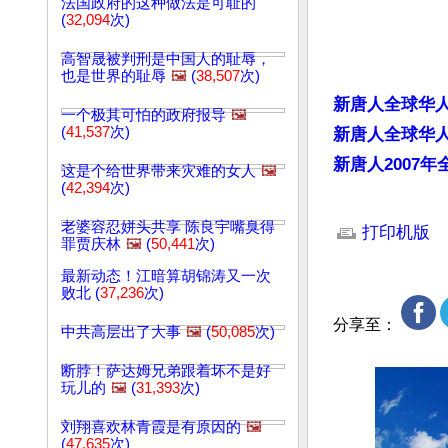
法国政府的这种做法是可耻的
(
32,094
次)
高智晟被判刑是中国人的耻辱，
也是世界的耻辱
🖼️
(
38,507
次)
新唐人全球华
一个极其可怕的政府报导
🖼️
(
41,537
次)
新唐人全球华人
新唐人2007
这是个给世界带来灾难的女人
🖼️
(
42,394
次)
文章网址: http://w
老婆容忍姘头共享 陈良宇嘴臭得
打印机版
罪贾庆林
🖼️
(
50,441
次)
最新动态！江暗算胡锦涛又一次
败北 (
37,236
次)
分享至：
中共高层出了大事
🖼️
(
50,085
次)
断脖！萨达姆兄弟跟着坏不是好
玩儿的
🖼️
(
31,393
次)
刘翔喜欢林青霞是有原因的
🖼️
(
47,635
次)