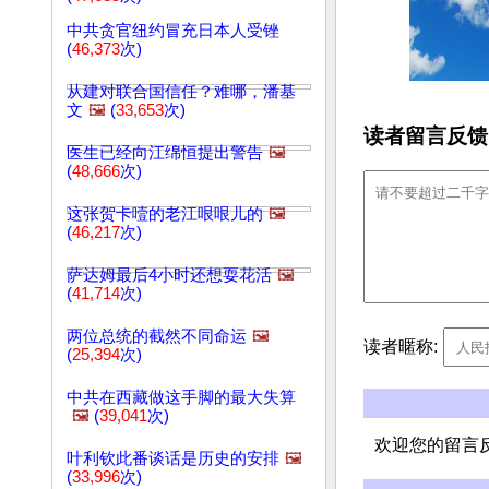
中共贪官纽约冒充日本人受锉
(
46,373
次)
从建对联合国信任？难哪，潘基
文
🖼️
(
33,653
次)
读者留言反馈
医生已经向江绵恒提出警告
🖼️
(
48,666
次)
这张贺卡噎的老江哏哏儿的
🖼️
(
46,217
次)
萨达姆最后4小时还想耍花活
🖼️
(
41,714
次)
两位总统的截然不同命运
🖼️
读者暱称:
(
25,394
次)
中共在西藏做这手脚的最大失算
🖼️
(
39,041
次)
欢迎您的留言
叶利钦此番谈话是历史的安排
🖼️
(
33,996
次)