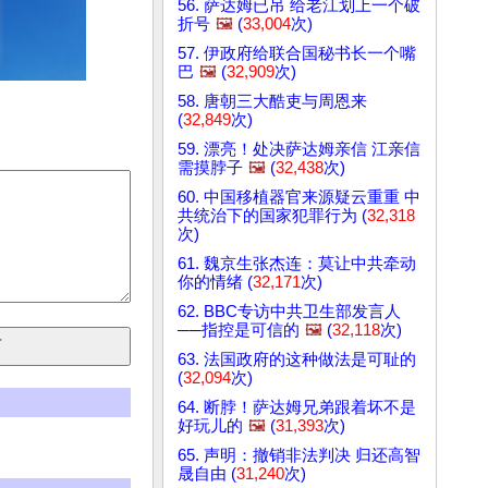
56. 萨达姆已吊 给老江划上一个破
折号
🖼️
(
33,004
次)
57. 伊政府给联合国秘书长一个嘴
巴
🖼️
(
32,909
次)
58. 唐朝三大酷吏与周恩来
(
32,849
次)
59. 漂亮！处决萨达姆亲信 江亲信
需摸脖子
🖼️
(
32,438
次)
60. 中国移植器官来源疑云重重 中
共统治下的国家犯罪行为 (
32,318
次)
61. 魏京生张杰连：莫让中共牵动
你的情绪 (
32,171
次)
62. BBC专访中共卫生部发言人
──指控是可信的
🖼️
(
32,118
次)
63. 法国政府的这种做法是可耻的
(
32,094
次)
64. 断脖！萨达姆兄弟跟着坏不是
好玩儿的
🖼️
(
31,393
次)
65. 声明：撤销非法判决 归还高智
晟自由 (
31,240
次)