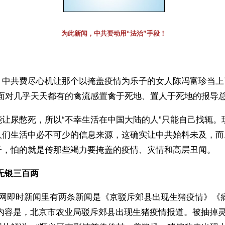
为此新闻，中共要动用“法治”手段！
】中共费尽心机让那个以掩盖疫情为乐子的女人陈冯富珍当上
是面对几乎天天都有的禽流感置禽于死地、置人于死地的报导
能让尿憋死，所以“不幸生活在中国大陆的人”只能自己找辄。
人们生活中必不可少的信息来源，这确实让中共始料未及，而
子，怕的就是传那些竭力要掩盖的疫情、灾情和高层丑闻。
无银三百两 
华网即时新闻里有两条新闻是《京驳斥郊县出现生猪疫情》《
导内容是，北京市农业局驳斥郊县出现生猪疫情报道。被抽掉