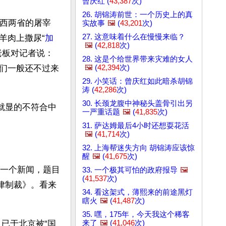
曾庆红 (
43,387
次)
26. 胡锦涛前世：一个历史上的真
山西两省的屠宰
实故事
🖼️
(
43,201
次)
27. 这意味着什么在慢慢来临？
羊肉上撒尿“
加
🖼️
(
42,818
次)
老板对记者说：
28. 这是个给世界带来灾难的女人
🖼️
(
42,394
次)
们一般还不过来
29. 小笑话：曾庆红如此暗杀胡锦
涛 (
42,286
次)
30. 长颈龙腹中神秘头盖骨引出另
就显的不符合中
一严重话题
🖼️
(
41,835
次)
31. 萨达姆最后4小时还想耍花活
🖼️
(
41,714
次)
32. 上海帮迷失方向 胡锦涛应该惊
醒
🖼️
(
41,675
次)
一个新闻，题目
33. 一个极其可怕的政府报导
🖼️
(
41,537
次)
律制裁》。看来
34. 看这架式，薄熙来的前途黑灯
瞎火
🖼️
(
41,487
次)
35. 嘿，175年，今天我这个稀客
来了
🖼️
(
41,046
次)
日已于北京被“国