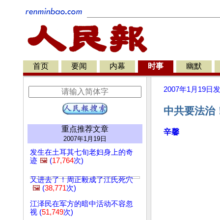
首页
要闻
内幕
时事
幽默
2007年1月19日
中共要法治
重点推荐文章
辛馨
2007年1月19日
发生在土耳其七旬老妇身上的奇
迹
🖼️
(
17,764
次)
又进去了！周正毅成了江氏死穴
🖼️
(
38,771
次)
江泽民在军方的暗中活动不容忽
视 (
51,749
次)