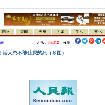
国际
奇闻
灾祸
万象
生活
文化
人气：
35,310
分享：
发表
！活人总不能让尿憋死（多图）