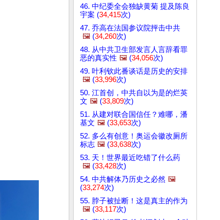
46. 中纪委全会独缺黄菊 提及陈良
宇案 (
34,415
次)
47. 乔高在法国参议院抨击中共
🖼️
(
34,260
次)
48. 从中共卫生部发言人言辞看罪
恶的真实性
🖼️
(
34,056
次)
49. 叶利钦此番谈话是历史的安排
🖼️
(
33,996
次)
50. 江首创，中共自以为是的烂英
文
🖼️
(
33,809
次)
51. 从建对联合国信任？难哪，潘
基文
🖼️
(
33,653
次)
52. 多么有创意！奥运会徽改厕所
标志
🖼️
(
33,638
次)
53. 天！世界最近吃错了什么药
🖼️
(
33,428
次)
54. 中共解体乃历史之必然
🖼️
(
33,274
次)
55. 脖子被扯断！这是真主的作为
🖼️
(
33,117
次)