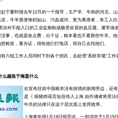
想起宁夏时报去年12月的一个报导，主产羊、牛肉的河北、
恶劣，牛羊粪便堆积如山、污血成河。更为离谱者，有工人往
人用决对不能入口的工业盐炮制成极受欢迎的血豆腐。屠宰场
时没事，也就是收点费，出个证，根本看也不看那些牛羊。他
的想检疫，要办证，得给他们打电话，得自己去找他们。 
期有六组工作人员同时下到各个郊区，去处理“系统常规”工作
。
什么越急于掩盖什么
在宣布目前中国根本没有疫情的新闻旁边，还有
是《 病猪肉谣言短信传入上海 始作俑者将受法
中共的法律只在这个层次面上发挥效率。
上海青年报1月19日报导说，一则消息于1月15