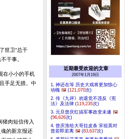
了世卫“总干
总不干事。
近期最受欢迎的文章
现在小小的手机
2007年1月19日
且手足无措。中
1. 神还在等 历史大戏将更加惊心
动魄
🖼️
(
121,070
次)
2. 传《九评》劝退党不违反《宪
法》及法律 (
119,235
次)
3. 元旦曾庆红搞军事政变未遂
🖼️
(
96,626
次)
病猪肉短信传入
4. 曾庆淮给大哥拉皮条 宋祖英对
灵魂的新京报还
曾若即若离
🖼️
(
83,637
次)