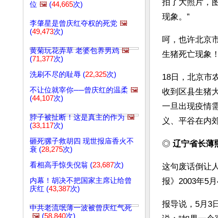
拍了大照片，
位
🖼️
(
44,665
次)
现象。” 
李肇星是曾庆红夺权的死党
🖼️
(
49,473
次)
呵，也许北京
黄菊玩花弄草 老婆包养男鸡
🖼️
生猪死亡现象
(
71,377
次)
洗刷不尽的耻辱 (
22,325
次)
18日，北京
不让位就宰你──曾庆红的温柔
🖼️
收到区县生猪
(
44,107
次)
一旦出现疫情
脖子被扯断！这是真主的作为
🖼️
义、平谷在内
(
33,117
次)
砸死骡子救胡四 现世报庙香火不
◎ 
辽宁省长薄
衰 (
28,275
次)
看相高手惊失倪翁 (
23,687
次)
这句废话倒让人
内幕！胡决不把国家主席让给曾
报》2003年
庆红 (
43,387
次)
报导说，5月
中共老流氓薄一波被曾庆红气死
🖼️
(
58,840
次)