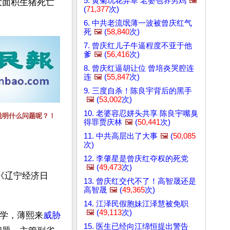
5. 黄菊玩花弄草 老婆包养男鸡
🖼️
大面积生猪死亡
(
71,377
次)
6. 中共老流氓薄一波被曾庆红气
死
🖼️
(
58,840
次)
7. 曾庆红儿子牛逼程度不亚于他
爹
🖼️
(
56,416
次)
8. 曾庆红逼胡让位 曾培炎哭腔连
连
🖼️
(
55,847
次)
9. 三度自杀！陈良宇背后的黑手
🖼️
(
53,002
次)
10. 老婆容忍姘头共享 陈良宇嘴臭
说明什么问题呢？！
得罪贾庆林
🖼️
(
50,441
次)
11. 中共高层出了大事
🖼️
(
50,085
次)
12. 李肇星是曾庆红夺权的死党
🖼️
(
49,473
次)
《辽宁经济日
13. 曾庆红交代不了！高智晟还是
高智晟
🖼️
(
49,365
次)
14. 江泽民假胞妹江泽慧被免职
🖼️
(
49,113
次)
大学，薄熙来
威胁
15. 医生已经向江绵恒提出警告