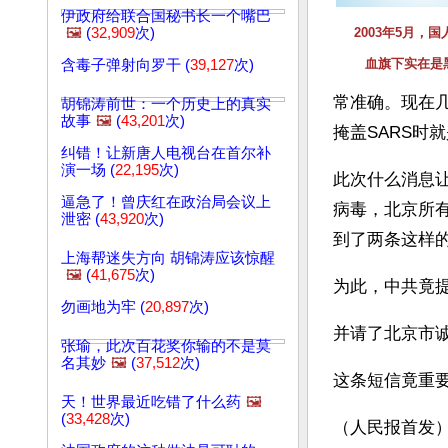
伊政府给联合国秘书长一个嘴巴
🖼️
(
32,909
次)
2003年5月，
血旗下实在是
含毒子弹射向罗干 (
39,127
次)
常准确。现在几
胡锦涛前世：一个历史上的真实
故事
🖼️
(
43,201
次)
掩盖SARS时
纠错！让新唐人电视台在首尔补
演一场 (
22,195
次)
此次什么消息
逼急了！曾庆红在政治局会议上
病毒，北京所有
泄密 (
43,920
次)
到了两条这样
上海帮迷失方向 胡锦涛应该惊醒
🖼️
(
41,675
次)
为此，中共竟提
勿画地为牢 (
20,897
次)
并请了北京市诚
张瑜，此次百花奖你输的不是莫
名其妙
🖼️
(
37,512
次)
这条短信竟重
天！世界最近吃错了什么药
🖼️
(
33,428
次)
（人民报首发