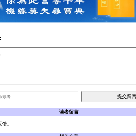
:
读者留言
反馈。