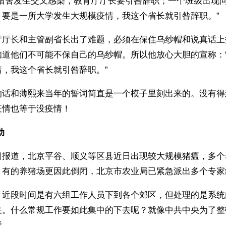
个宿舍发生交叉感染，教育厅厅长要引咎辞职；一个班级出现
；要是一所大学发生大规模疫情，我这个省长就引咎辞职。”
厅厅长和主管副省长出了难题，必须在保住乌纱帽和说真话上
知道他们不可能不保自己的乌纱帽。所以他放心大胆的宣称：
情，我这个省长就引咎辞职。”
的话和薄熙来当年的誓词简直是一个模子里刻出来的。没有得到
疫情也等于没疫情！
 
日报道，北京平谷、顺义等区县近日出现较大规模猪瘟，多个
，有的养猪场更因此倒闭，北京市农业局已紧急派出多个专家
，近段时间是有六组工作人员下到各个郊区，但处理的是系统
关。什么常规工作要如此集中的下去呢？就像中共中央为了整
样。