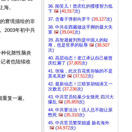
36. 闹笑儿！曾庆红的喽喽智力低
了上海。
下
🖼️
(
40,917
次)
37. 含毒子弹射向罗干 (
39,127
次)
的窘境描绘的非
38. 中共在西藏做这手脚的最大失
2003年初中共
算
🖼️
(
39,041
次)
39. 高智晟被判刑是中国人的耻
辱，也是世界的耻辱
🖼️
(
38,507
次)
一种化脓性脑炎
40. 高层动态！老江承认自己被曾
报记者也陆续收
庆红涮了 (
37,805
次)
41. 张瑜，此次百花奖你输的不是
莫名其妙
🖼️
(
37,512
次)
42. 最新动态！江暗算胡锦涛又一
次败北 (
37,236
次)
43. 中共官员轮暴少女致死 四川大
细重复一遍。
爆乱
🖼️
(
35,859
次)
44. 中共要法治！活人总不能让尿
憋死
🖼️
(
35,310
次)
45. 中共官员繁荣娼盛 扬名海外
🖼️
(
34,972
次)