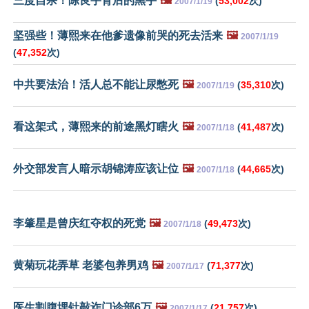
三度自杀！陈良宇背后的黑手
🖼️
(
53,002
次)
2007/1/19
坚强些！薄熙来在他爹遗像前哭的死去活来
🖼️
2007/1/19
(
47,352
次)
中共要法治！活人总不能让尿憋死
🖼️
(
35,310
次)
2007/1/19
看这架式，薄熙来的前途黑灯瞎火
🖼️
(
41,487
次)
2007/1/18
外交部发言人暗示胡锦涛应该让位
🖼️
(
44,665
次)
2007/1/18
李肇星是曾庆红夺权的死党
🖼️
(
49,473
次)
2007/1/18
黄菊玩花弄草 老婆包养男鸡
🖼️
(
71,377
次)
2007/1/17
医生割腹埋针敲诈门诊部6万
🖼️
(
21,757
次)
2007/1/17