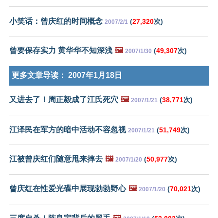
小笑话：曾庆红的时间概念
(
27,320
次)
2007/2/1
曾要保存实力 黄华华不知深浅
🖼️
(
49,307
次)
2007/1/30
更多文章导读：
2007年1月18日
又进去了！周正毅成了江氏死穴
🖼️
(
38,771
次)
2007/1/21
江泽民在军方的暗中活动不容忽视
(
51,749
次)
2007/1/21
江被曾庆红们随意甩来摔去
🖼️
(
50,977
次)
2007/1/20
曾庆红在性爱光碟中展现勃勃野心
🖼️
(
70,021
次)
2007/1/20