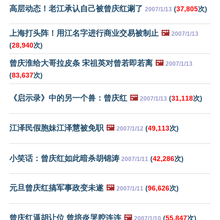
高层动态！老江承认自己被曾庆红涮了
(
37,805
次)
2007/1/13
上海打头阵！用江名字进行商业交易被制止
🖼️
2007/1/13
(
28,940
次)
曾庆淮给大哥拉皮条 宋祖英对曾若即若离
🖼️
2007/1/13
(
83,637
次)
《启示录》中的另一个兽：曾庆红
🖼️
(
31,118
次)
2007/1/13
江泽民假胞妹江泽慧被免职
🖼️
(
49,113
次)
2007/1/12
小笑话：曾庆红如此暗杀胡锦涛
(
42,286
次)
2007/1/11
元旦曾庆红搞军事政变未遂
🖼️
(
96,626
次)
2007/1/11
曾庆红逼胡让位 曾培炎哭腔连连
🖼️
(
55,847
次)
2007/1/10