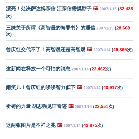
漂亮！处决萨达姆亲信 江亲信需摸脖子
🖼️
(
32,438
2007/1/15
次)
三妹关于所谓《高智晟的悔罪书》的通信
(
28,668
2007/1/15
次)
曾庆红交代不了！高智晟还是高智晟
🖼️
(
49,365
次)
2007/1/14
这新闻在释放一个可怕的消息
(
23,462
次)
2007/1/14
闹笑儿！曾庆红的喽喽智力低下
🖼️
(
40,917
次)
2007/1/14
祈祷的力量 胡志强见证奇迹
🖼️
(
22,551
次)
2007/1/14
这两张图片是不祥之兆
🖼️
(
43,975
次)
2007/1/14