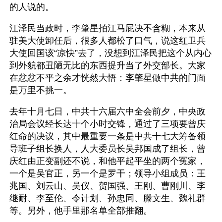
的人说的。
江泽民当政时，李肇星拍江马屁决不含糊，本来从
驻美大使卸任后，很多人都松了口气，说这红卫兵
大使回国该“凉快”去了，没想到江泽民把这个从内心
到外貌都丑陋无比的东西提升当了外交部长。大家
在忿忿不平之余才恍然大悟：李肇星做中共的门面
是万里不挑一。
去年十月七日，中共十六届六中全会前夕，中央政
治局会议经长达十个小时交锋，通过了三项要曾庆
红命的决议，其中最重要一条是中共十七大筹备领
导班子组长换人，人大委员长吴邦国成了组长，曾
庆红由正变副还不说，和他平起平坐的两个冤家，
一个是吴官正，另一个是罗干；领导小组成员：王
兆国、刘云山、吴仪、贺国强、王刚、曹刚川、李
继耐、李至伦、令计划、孙忠同、滕文生、魏礼群
等。另外，他手里那名单全部推翻。