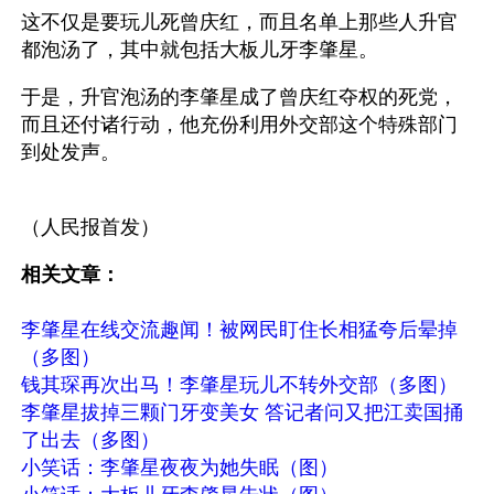
这不仅是要玩儿死曾庆红，而且名单上那些人升官
都泡汤了，其中就包括大板儿牙李肇星。 
于是，升官泡汤的李肇星成了曾庆红夺权的死党，
而且还付诸行动，他充份利用外交部这个特殊部门
到处发声。
（人民报首发）
相关文章：
李肇星在线交流趣闻！被网民盯住长相猛夸后晕掉
（多图）
钱其琛再次出马！李肇星玩儿不转外交部（多图）
李肇星拔掉三颗门牙变美女 答记者问又把江卖国捅
了出去（多图）
小笑话：李肇星夜夜为她失眠（图）