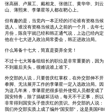
张高丽、卢展工、戴相龙、张德江、黄华华、刘云
山、薄熙来、李肇星等人都在靶心上。
但有趣的是，当党内一本正经的讨论谁有资格当候
选人，谁没有资格当候选人之前的一个月，去年七
月份，陈良宇就已经和韩正通气说，上边已经内定
他在十七大进入政治局常委会，韩正进政治局。
什么筹备十七大，简直是耍弄全党！
不过十七大筹备组组长的职位是非常重要的，因为
不到最后关头，很难说谁上谁下。
外交部的人说，只要曾庆红掌权，在外交部伸不开
拳脚、无法展开工作的李肇星一定入选政治局。因
为这几年来，李肇星把很多驻外使馆人员都变成了
国安特务，除了搞破坏活动，每天不干正事，所以
非常得到国安头子曾庆红的赏识。外交部的人说：
我们外交部实质上成了编外“国安部”，这是美国FBI