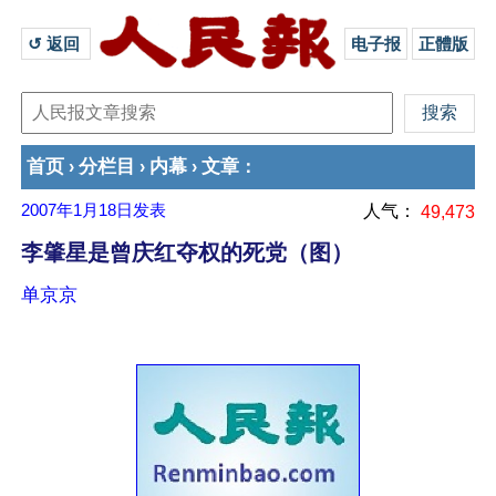
↺ 返回 
电子报
正體版
首页
分栏目
内幕
文章
›
›
›
：
2007年1月18日
发表
人气：
49,473
李肇星是曾庆红夺权的死党（图）
单京京