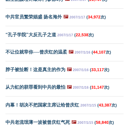
中共官员繁荣娼盛 扬名海外
🖼️
(
34,972
次)
2007/1/17
“孔子学院”大反孔子之道
(
22,538
次)
2007/1/17
不让位就宰你──曾庆红的温柔
🖼️
(
44,107
次)
2007/1/16
脖子被扯断！这是真主的作为
🖼️
(
33,117
次)
2007/1/16
从力虹的获罪看到中共的最怕
🖼️
(
31,147
次)
2007/1/16
内幕！胡决不把国家主席让给曾庆红
(
43,387
次)
2007/1/15
中共老流氓薄一波被曾庆红气死
🖼️
(
58,840
次)
2007/1/15