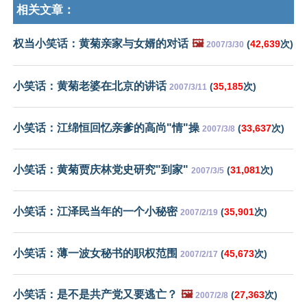
相关文章：
权当小笑话：黄菊亲家与女婿的对话
🖼️
(
42,639
次)
2007/3/30
小笑话：黄菊老婆在北京的讲话
(
35,185
次)
2007/3/11
小笑话：江绵恒回忆亲爹的高尚"情"操
(
33,637
次)
2007/3/8
小笑话：黄菊贾庆林党史研究"到家"
(
31,081
次)
2007/3/5
小笑话：江泽民当年的一个小秘密
(
35,901
次)
2007/2/19
小笑话：薄一波女秘书的职权范围
(
45,673
次)
2007/2/17
小笑话：是不是共产党又要逃亡？
🖼️
(
27,363
次)
2007/2/8