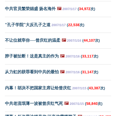
中共官员繁荣娼盛 扬名海外
🖼️
(
34,972
次)
2007/1/17
“孔子学院”大反孔子之道
(
22,538
次)
2007/1/17
不让位就宰你──曾庆红的温柔
🖼️
(
44,107
次)
2007/1/16
脖子被扯断！这是真主的作为
🖼️
(
33,117
次)
2007/1/16
从力虹的获罪看到中共的最怕
🖼️
(
31,147
次)
2007/1/16
内幕！胡决不把国家主席让给曾庆红
(
43,387
次)
2007/1/15
中共老流氓薄一波被曾庆红气死
🖼️
(
58,840
次)
2007/1/15