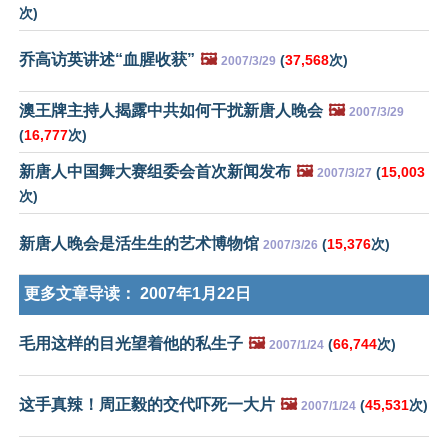
次)
乔高访英讲述“血腥收获”
🖼️
(
37,568
次)
2007/3/29
澳王牌主持人揭露中共如何干扰新唐人晚会
🖼️
2007/3/29
(
16,777
次)
新唐人中国舞大赛组委会首次新闻发布
🖼️
(
15,003
2007/3/27
次)
新唐人晚会是活生生的艺术博物馆
(
15,376
次)
2007/3/26
更多文章导读：
2007年1月22日
毛用这样的目光望着他的私生子
🖼️
(
66,744
次)
2007/1/24
这手真辣！周正毅的交代吓死一大片
🖼️
(
45,531
次)
2007/1/24