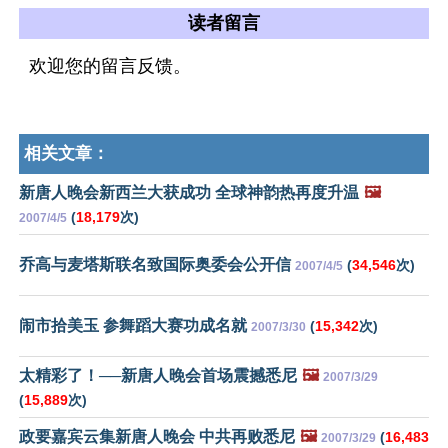
读者留言
欢迎您的留言反馈。
相关文章：
新唐人晚会新西兰大获成功 全球神韵热再度升温
🖼️
(
18,179
次)
2007/4/5
乔高与麦塔斯联名致国际奥委会公开信
(
34,546
次)
2007/4/5
闹市拾美玉 参舞蹈大赛功成名就
(
15,342
次)
2007/3/30
太精彩了！──新唐人晚会首场震撼悉尼
🖼️
2007/3/29
(
15,889
次)
政要嘉宾云集新唐人晚会 中共再败悉尼
🖼️
(
16,483
2007/3/29