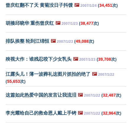
曾庆红翻不了天 黄菊没日子抖馊
🖼️
(
34,451
次)
2007/1/24
胡揍邱晓华 重伤曾庆红
🖼️
(
38,477
次)
2007/1/23
排队挨整 轮到江绵恒
🖼️
(
49,088
次)
2007/1/23
殃视大作：谁残忍咬下少女乳头
🖼️
(
39,708
次)
2007/1/23
江露头儿！薄一波葬礼这图片抓拍的绝了
🖼️
2007/1/22
(
55,653
次)
这篇如此热爱中国的发言让我流泪
🖼️
(
32,487
次)
2007/1/22
李光耀给自己的救命恩人戴上手铐
🖼️
(
32,964
次)
2007/1/22