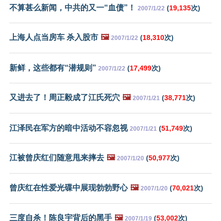
不算甚么新闻，中共的又一“血债”！
(
19,135
次)
2007/1/22
上海人点当房车 杀入股市
🖼️
(
18,310
次)
2007/1/22
新鲜，这些都有“潜规则”
(
17,499
次)
2007/1/22
又进去了！周正毅成了江氏死穴
🖼️
(
38,771
次)
2007/1/21
江泽民在军方的暗中活动不容忽视
(
51,749
次)
2007/1/21
江被曾庆红们随意甩来摔去
🖼️
(
50,977
次)
2007/1/20
曾庆红在性爱光碟中展现勃勃野心
🖼️
(
70,021
次)
2007/1/20
三度自杀！陈良宇背后的黑手
🖼️
(
53,002
次)
2007/1/19