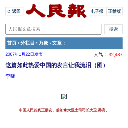
↺ 返回 
电子报
正體版
首页
分栏目
万象
文章
›
›
›
：
2007年1月22日
发表
人气：
32,487
这篇如此热爱中国的发言让我流泪（图）
李晓
中国人民的真正朋友、前加拿大亚太司司长大卫.乔高。