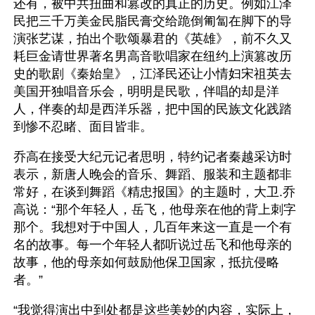
还有，被中共扭曲和篡改的真正的历史。例如江泽
民把三千万美金民脂民膏交给跪倒匍匐在脚下的导
演张艺谋，拍出个歌颂暴君的《英雄》，前不久又
耗巨金请世界著名男高音歌唱家在纽约上演篡改历
史的歌剧《秦始皇》，江泽民还让小情妇宋祖英去
美国开独唱音乐会，明明是民歌，伴唱的却是洋
人，伴奏的却是西洋乐器，把中国的民族文化践踏
到惨不忍睹、面目皆非。
乔高在接受大纪元记者思明，特约记者秦越采访时
表示，新唐人晚会的音乐、舞蹈、服装和主题都非
常好，在谈到舞蹈《精忠报国》的主题时，大卫.乔
高说：“那个年轻人，岳飞，他母亲在他的背上刺字
那个。我想对于中国人，几百年来这一直是一个有
名的故事。每一个年轻人都听说过岳飞和他母亲的
故事，他的母亲如何鼓励他保卫国家，抵抗侵略
者。”
“我觉得演出中到处都是这些美妙的内容，实际上，