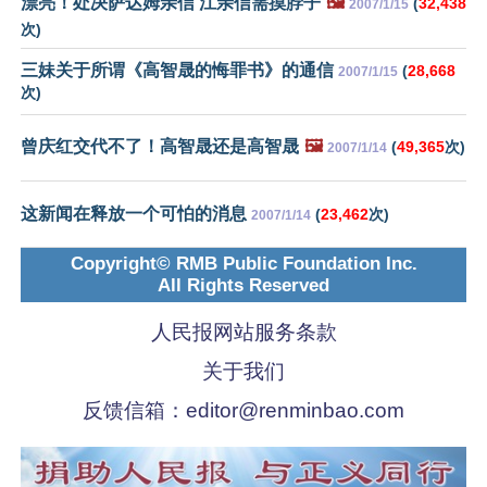
漂亮！处决萨达姆亲信 江亲信需摸脖子
🖼️
(
32,438
2007/1/15
次)
三妹关于所谓《高智晟的悔罪书》的通信
(
28,668
2007/1/15
次)
曾庆红交代不了！高智晟还是高智晟
🖼️
(
49,365
次)
2007/1/14
这新闻在释放一个可怕的消息
(
23,462
次)
2007/1/14
Copyright© RMB Public Foundation Inc.
All Rights Reserved
人民报网站服务条款
关于我们
反馈信箱：
editor@renminbao.com