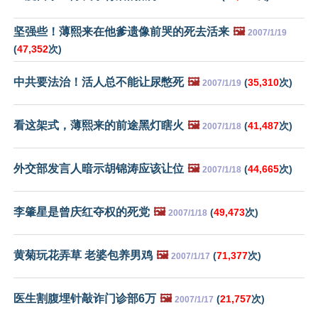
坚强些！薄熙来在他爹遗像前哭的死去活来
🖼️
2007/1/19
(
47,352
次)
中共要法治！活人总不能让尿憋死
🖼️
(
35,310
次)
2007/1/19
看这架式，薄熙来的前途黑灯瞎火
🖼️
(
41,487
次)
2007/1/18
外交部发言人暗示胡锦涛应该让位
🖼️
(
44,665
次)
2007/1/18
李肇星是曾庆红夺权的死党
🖼️
(
49,473
次)
2007/1/18
黄菊玩花弄草 老婆包养男鸡
🖼️
(
71,377
次)
2007/1/17
医生割腹埋针敲诈门诊部6万
🖼️
(
21,757
次)
2007/1/17