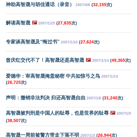
神助高智晟与胡佳通话（录音）
(
32,155
次)
2007/4/6
解读高智晟
🖼️
(
27,835
次)
2007/1/25
专家谈高智晟及“悔过书”
(
27,624
次)
2007/1/16
曾庆红交代不了！高智晟还是高智晟
🖼️
(
49,365
次)
2007/1/14
爱德华：审高智晟掩盖秘密 中共如惊弓之鸟
2007/1/14
(
26,725
次)
声明：撤销非法判决 归还高智晟自由
(
31,240
次)
2007/1/6
高智晟被判刑是中国人的耻辱，也是世界的耻辱
🖼️
2007/1/5
(
38,507
次)
高智晟一周前被警方带走下落不明
(
26,944
次)
2007/1/3