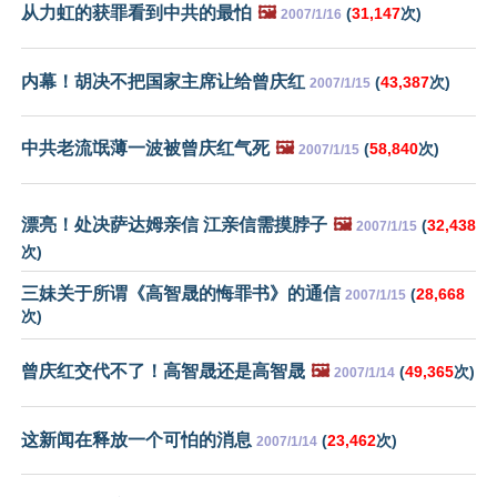
从力虹的获罪看到中共的最怕
🖼️
(
31,147
次)
2007/1/16
内幕！胡决不把国家主席让给曾庆红
(
43,387
次)
2007/1/15
中共老流氓薄一波被曾庆红气死
🖼️
(
58,840
次)
2007/1/15
漂亮！处决萨达姆亲信 江亲信需摸脖子
🖼️
(
32,438
2007/1/15
次)
三妹关于所谓《高智晟的悔罪书》的通信
(
28,668
2007/1/15
次)
曾庆红交代不了！高智晟还是高智晟
🖼️
(
49,365
次)
2007/1/14
这新闻在释放一个可怕的消息
(
23,462
次)
2007/1/14