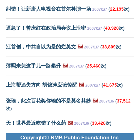
纠错！让新唐人电视台在首尔补演一场
(
22,195
次)
2007/1/7
逼急了！曾庆红在政治局会议上泄密
(
43,920
次)
2007/1/7
江首创，中共自以为是的烂英文
🖼️
(
33,809
次)
2007/1/7
薄熙来凭这手儿一路攀升
🖼️
(
25,460
次)
2007/1/7
上海帮迷失方向 胡锦涛应该惊醒
🖼️
(
41,675
次)
2007/1/7
张瑜，此次百花奖你输的不是莫名其妙
🖼️
(
37,512
2007/1/6
次)
天！世界最近吃错了什么药
🖼️
(
33,428
次)
2007/1/6
Copyright© RMB Public Foundation Inc.