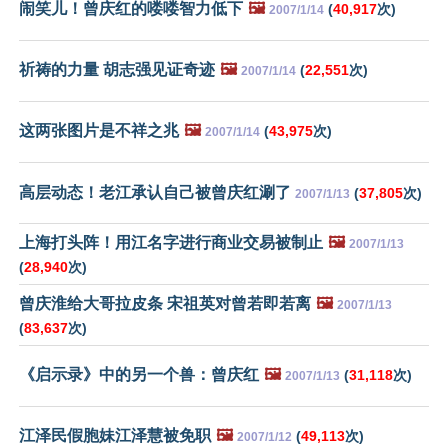
闹笑儿！曾庆红的喽喽智力低下
🖼️
(
40,917
次)
2007/1/14
祈祷的力量 胡志强见证奇迹
🖼️
(
22,551
次)
2007/1/14
这两张图片是不祥之兆
🖼️
(
43,975
次)
2007/1/14
高层动态！老江承认自己被曾庆红涮了
(
37,805
次)
2007/1/13
上海打头阵！用江名字进行商业交易被制止
🖼️
2007/1/13
(
28,940
次)
曾庆淮给大哥拉皮条 宋祖英对曾若即若离
🖼️
2007/1/13
(
83,637
次)
《启示录》中的另一个兽：曾庆红
🖼️
(
31,118
次)
2007/1/13
江泽民假胞妹江泽慧被免职
🖼️
(
49,113
次)
2007/1/12