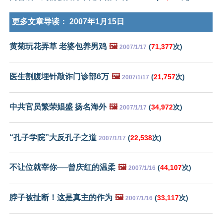
更多文章导读：
2007年1月15日
黄菊玩花弄草 老婆包养男鸡
🖼️
(
71,377
次)
2007/1/17
医生割腹埋针敲诈门诊部6万
🖼️
(
21,757
次)
2007/1/17
中共官员繁荣娼盛 扬名海外
🖼️
(
34,972
次)
2007/1/17
“孔子学院”大反孔子之道
(
22,538
次)
2007/1/17
不让位就宰你──曾庆红的温柔
🖼️
(
44,107
次)
2007/1/16
脖子被扯断！这是真主的作为
🖼️
(
33,117
次)
2007/1/16