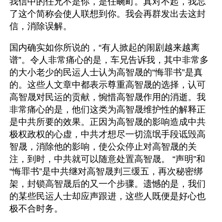
我信中的任兄不是你，是任畹町。真对不起，我忘
了这个简称会使人联想到你。我会再群发出去这封
信，消除误解。
国内确实如你所说的，“有人掀起的闹剧越来越离
谱”。令人非常痛心的是，车兄告诉我，其中非常多
的大小老少的民运人士认为高智晟的“悔罪书”是真
的。这些人文章中都表示尊重高智晟的选择，认可
高智晟对民运的贡献，惋惜高智晟作用的消逝。我
非常痛心的是，他们这类为高智晟维护性的解释正
是中共所要的效果。正因为高智晟的影响造成中共
极权政权的心虚，中共才想尽一切流氓手段诋毁高
智晟，消除他的影响，使公众停止对高智晟的关
注，到时，中共就可以随意处置高智晟。 “声明”和
“悔罪书”是中共继对高智晟判三缓五，再次秘密绑
架，封锁高智晟后的又一个步骤。遗憾的是，我们
的某些民运人士却应声跟进，这些人既便是好心也
极不合时务。