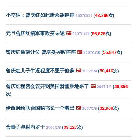
小笑话：曾庆红如此暗杀胡锦涛
(
42,286
次)
2007/1/11
元旦曾庆红搞军事政变未遂
🖼️
(
96,626
次)
2007/1/11
曾庆红逼胡让位 曾培炎哭腔连连
🖼️
(
55,847
次)
2007/1/10
曾庆红儿子牛逼程度不亚于他爹
🖼️
(
56,416
次)
2007/1/9
曾庆红秘密会议开到美国滑雪胜地来了
🖼️
(
26,856
2007/1/9
次)
伊政府给联合国秘书长一个嘴巴
🖼️
(
32,909
次)
2007/1/8
含毒子弹射向罗干
(
39,127
次)
2007/1/8