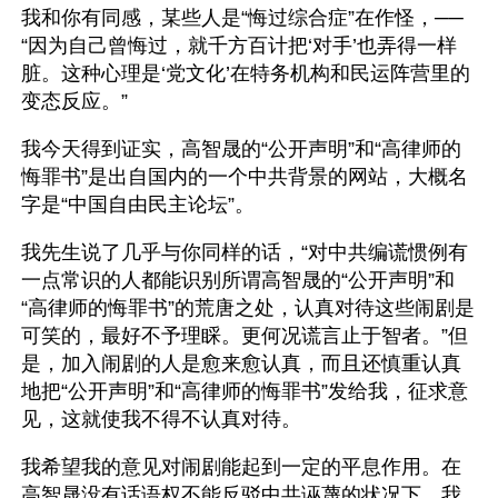
我和你有同感，某些人是“悔过综合症”在作怪，── 
“因为自己曾悔过，就千方百计把‘对手’也弄得一样
脏。这种心理是‘党文化’在特务机构和民运阵营里的
变态反应。”
我今天得到证实，高智晟的“公开声明”和“高律师的
悔罪书”是出自国内的一个中共背景的网站，大概名
字是“中国自由民主论坛”。
我先生说了几乎与你同样的话，“对中共编谎惯例有
一点常识的人都能识别所谓高智晟的“公开声明”和
“高律师的悔罪书”的荒唐之处，认真对待这些闹剧是
可笑的，最好不予理睬。更何况谎言止于智者。”但
是，加入闹剧的人是愈来愈认真，而且还慎重认真
地把“公开声明”和“高律师的悔罪书”发给我，征求意
见，这就使我不得不认真对待。
我希望我的意见对闹剧能起到一定的平息作用。在
高智晟没有话语权不能反驳中共诬蔑的状况下，我