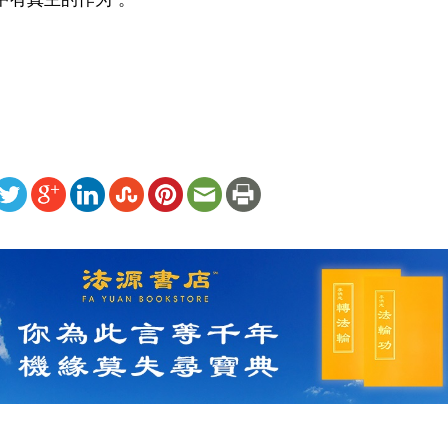
）
ww.renminbao.com/rmb/articles/2007/1/16/42901.html