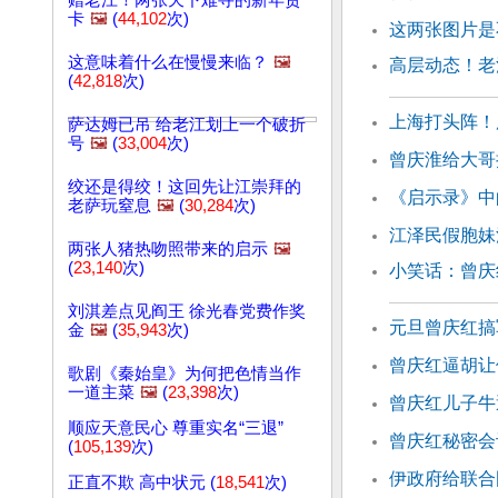
赠老江！两张天下难寻的新年贺
卡
🖼️
(
44,102
次)
这两张图片是
这意味着什么在慢慢来临？
🖼️
高层动态！老
(
42,818
次)
上海打头阵！
萨达姆已吊 给老江划上一个破折
号
🖼️
(
33,004
次)
曾庆淮给大哥
绞还是得绞！这回先让江崇拜的
《启示录》中
老萨玩窒息
🖼️
(
30,284
次)
江泽民假胞妹
两张人猪热吻照带来的启示
🖼️
(
23,140
次)
小笑话：曾庆
刘淇差点见阎王 徐光春党费作奖
元旦曾庆红搞
金
🖼️
(
35,943
次)
曾庆红逼胡让
歌剧《秦始皇》为何把色情当作
一道主菜
🖼️
(
23,398
次)
曾庆红儿子牛
顺应天意民心 尊重实名“三退”
曾庆红秘密会
(
105,139
次)
伊政府给联合
正直不欺 高中状元 (
18,541
次)