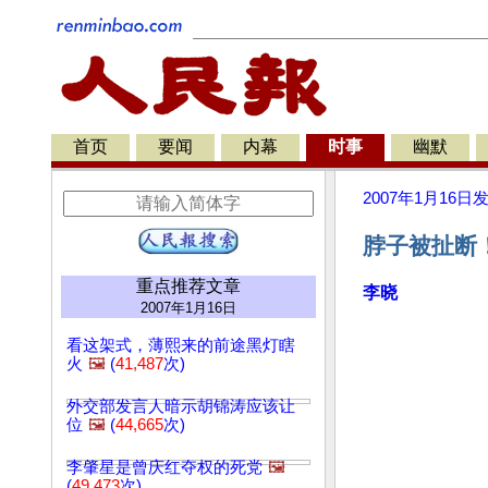
首页
要闻
内幕
时事
幽默
2007年1月16日
脖子被扯断
重点推荐文章
李晓
2007年1月16日
看这架式，薄熙来的前途黑灯瞎
火
🖼️
(
41,487
次)
外交部发言人暗示胡锦涛应该让
位
🖼️
(
44,665
次)
李肇星是曾庆红夺权的死党
🖼️
(
49,473
次)