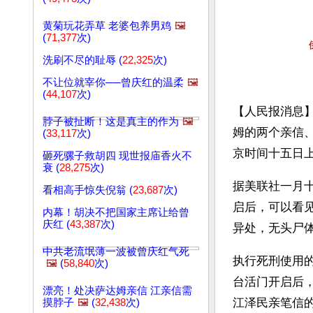
黄菊玩花弄草 老婆包养男鸡
🖼️
(
71,377
次)
洗刷不尽的耻辱 (
22,325
次)
不让位就宰你──曾庆红的温柔
🖼️
(
44,107
次)
【人民报消息
脖子被扯断！这是真主的作为
🖼️
姆的两个亲信
(
33,117
次)
京时间十五日
砸死骡子救胡四 现世报庙香火不
衰 (
28,275
次)
据美联社一月
看相高手惊失倪翁 (
23,687
次)
启后，可以看
内幕！胡决不把国家主席让给曾
庆红 (
43,387
次)
异处，无头尸
中共老流氓薄一波被曾庆红气死
执行死刑使用
🖼️
(
58,840
次)
台活门开启后
漂亮！处决萨达姆亲信 江亲信需
江泽民亲笔信的
摸脖子
🖼️
(
32,438
次)