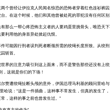
这两个曾经让伊拉克人民闻名惊恐的恐怖者穿着红色连衫裤囚
绞台。在这个时候，他们和其他曾被处死的罪犯没有任何区别
总有那么一帮心疼恐怖主义者的人要鸡蛋里挑骨头，唯恐天下
也要利用他的身首异处掀起仇恨。
事件可能因行刑者误判死者断颈所需的绞绳长度所致。从绞刑
死囚斩首。
把世界的注意力吸引到这上面来，而不是警告那些还没有上绞
否则，这就是你们的下场！
巴尔赞遭绞绳扯断头颅的意外，伊国总理马利基的顾问里哈与
，里哈说：“这是一件插曲，这种事不常发生，但真的发生了
正常，这样的事之前也曾发生过。”
中有真主的作为”。 