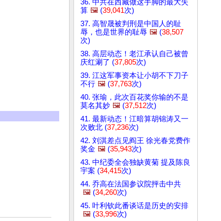
36. 中共在西藏做这手脚的最大失
算
🖼️
(
39,041
次)
37. 高智晟被判刑是中国人的耻
辱，也是世界的耻辱
🖼️
(
38,507
次)
38. 高层动态！老江承认自己被曾
庆红涮了 (
37,805
次)
39. 江这军事资本让小胡不下刀子
不行
🖼️
(
37,763
次)
40. 张瑜，此次百花奖你输的不是
莫名其妙
🖼️
(
37,512
次)
41. 最新动态！江暗算胡锦涛又一
次败北 (
37,236
次)
42. 刘淇差点见阎王 徐光春党费作
奖金
🖼️
(
35,943
次)
43. 中纪委全会独缺黄菊 提及陈良
宇案 (
34,415
次)
44. 乔高在法国参议院抨击中共
🖼️
(
34,260
次)
45. 叶利钦此番谈话是历史的安排
🖼️
(
33,996
次)