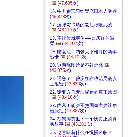
🖼️
(
47,635
次)
16. 中共贪官纽约冒充日本人受锉
(
46,373
次)
17. 这张贺卡噎的老江哏哏儿的
🖼️
(
46,217
次)
18. 不让位就宰你──曾庆红的温
柔
🖼️
(
44,107
次)
19. 赠老江！两张天下难寻的新年
贺卡
🖼️
(
44,102
次)
20. 这两张图片是不祥之兆
🖼️
(
43,975
次)
21. 逼急了！曾庆红在政治局会议
上泄密 (
43,920
次)
22. 诺亚方舟无法揭迷的真正原因
🖼️
(
43,410
次)
23. 内幕！胡决不把国家主席让给
曾庆红 (
43,387
次)
24. 胡锦涛前世：一个历史上的真
实故事
🖼️
(
43,201
次)
25. 这意味着什么在慢慢来临？