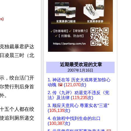
s)
克独裁暴君萨达
日凌晨三时（北
近期最受欢迎的文章
2007年1月16日
示，绞台活门开
1. 神还在等 历史大戏将更加惊心
动魄
🖼️
(
121,070
次)
尔赞行刑后身首
2. 传《九评》劝退党不违反《宪
外。
法》及法律 (
119,235
次)
3. 顺应天意民心 尊重实名“三退”
十五个人都在绞
(
105,139
次)
使追到厕所递交
4. 在旅程中找到生命的出口
(
100,387
次)