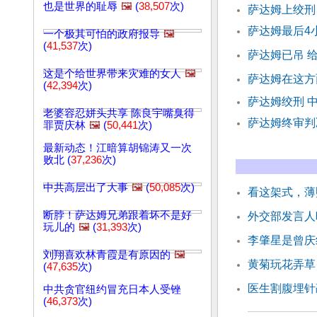
也是世界的耻辱
🖼️
(
38,507
次)
萨达姆上绞刑
萨达姆最后4
一个极其可怕的政府报导
🖼️
(
41,537
次)
萨达姆已吊 
这是个给世界带来灾难的女人
🖼️
萨达姆在这方
(
42,394
次)
萨达姆绞刑 
老婆容忍姘头共享 陈良宇嘴臭得
萨达姆终审判
罪贾庆林
🖼️
(
50,441
次)
最新动态！江暗算胡锦涛又一次
败北 (
37,236
次)
中共高层出了大事
🖼️
(
50,085
次)
看这架式，薄
断脖！萨达姆兄弟跟着坏不是好
外交部发言人
玩儿的
🖼️
(
31,393
次)
李肇星是曾庆
刘翔喜欢林青霞是有原因的
🖼️
黄菊玩花弄草
(
47,635
次)
医生割腹埋针
中共贪官纽约冒充日本人受锉
(
46,373
次)