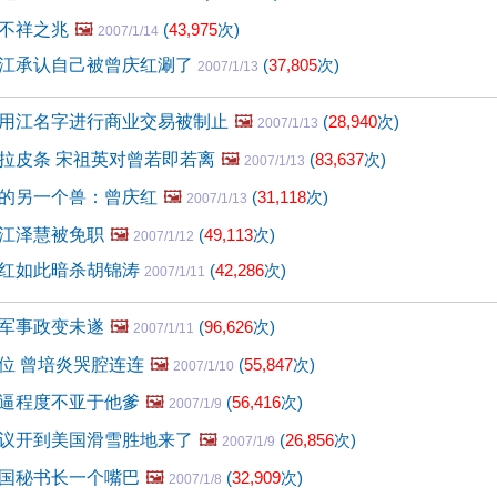
不祥之兆
🖼️
(
43,975
次)
2007/1/14
江承认自己被曾庆红涮了
(
37,805
次)
2007/1/13
用江名字进行商业交易被制止
🖼️
(
28,940
次)
2007/1/13
拉皮条 宋祖英对曾若即若离
🖼️
(
83,637
次)
2007/1/13
的另一个兽：曾庆红
🖼️
(
31,118
次)
2007/1/13
江泽慧被免职
🖼️
(
49,113
次)
2007/1/12
红如此暗杀胡锦涛
(
42,286
次)
2007/1/11
军事政变未遂
🖼️
(
96,626
次)
2007/1/11
位 曾培炎哭腔连连
🖼️
(
55,847
次)
2007/1/10
逼程度不亚于他爹
🖼️
(
56,416
次)
2007/1/9
议开到美国滑雪胜地来了
🖼️
(
26,856
次)
2007/1/9
国秘书长一个嘴巴
🖼️
(
32,909
次)
2007/1/8