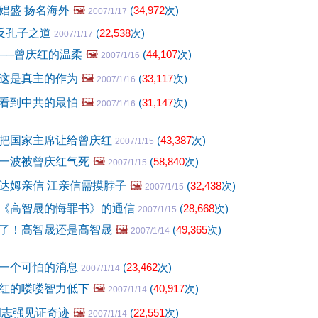
娼盛 扬名海外
🖼️
(
34,972
次)
2007/1/17
大反孔子之道
(
22,538
次)
2007/1/17
──曾庆红的温柔
🖼️
(
44,107
次)
2007/1/16
这是真主的作为
🖼️
(
33,117
次)
2007/1/16
看到中共的最怕
🖼️
(
31,147
次)
2007/1/16
把国家主席让给曾庆红
(
43,387
次)
2007/1/15
一波被曾庆红气死
🖼️
(
58,840
次)
2007/1/15
达姆亲信 江亲信需摸脖子
🖼️
(
32,438
次)
2007/1/15
《高智晟的悔罪书》的通信
(
28,668
次)
2007/1/15
了！高智晟还是高智晟
🖼️
(
49,365
次)
2007/1/14
一个可怕的消息
(
23,462
次)
2007/1/14
红的喽喽智力低下
🖼️
(
40,917
次)
2007/1/14
胡志强见证奇迹
🖼️
(
22,551
次)
2007/1/14