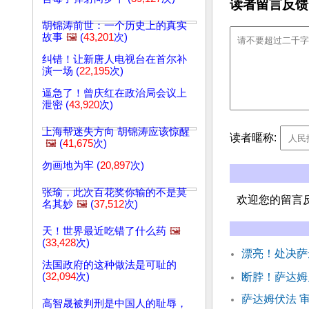
读者留言反馈
胡锦涛前世：一个历史上的真实
故事
🖼️
(
43,201
次)
纠错！让新唐人电视台在首尔补
演一场 (
22,195
次)
逼急了！曾庆红在政治局会议上
泄密 (
43,920
次)
上海帮迷失方向 胡锦涛应该惊醒
读者暱称:
🖼️
(
41,675
次)
勿画地为牢 (
20,897
次)
张瑜，此次百花奖你输的不是莫
欢迎您的留言
名其妙
🖼️
(
37,512
次)
天！世界最近吃错了什么药
🖼️
(
33,428
次)
漂亮！处决萨
法国政府的这种做法是可耻的
(
32,094
次)
断脖！萨达姆
萨达姆伏法 
高智晟被判刑是中国人的耻辱，