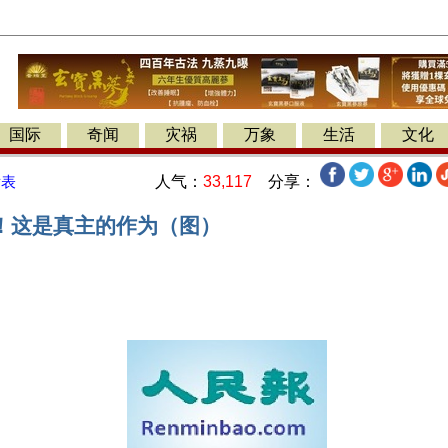
国际
奇闻
灾祸
万象
生活
文化
人气：
33,117
分享：
发表
！这是真主的作为（图）