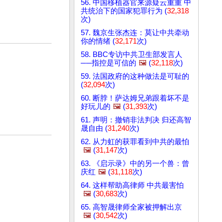
56. 中国移植器官来源疑云重重 中
共统治下的国家犯罪行为 (
32,318
次)
57. 魏京生张杰连：莫让中共牵动
你的情绪 (
32,171
次)
58. BBC专访中共卫生部发言人
──指控是可信的
🖼️
(
32,118
次)
59. 法国政府的这种做法是可耻的
(
32,094
次)
60. 断脖！萨达姆兄弟跟着坏不是
好玩儿的
🖼️
(
31,393
次)
61. 声明：撤销非法判决 归还高智
晟自由 (
31,240
次)
62. 从力虹的获罪看到中共的最怕
🖼️
(
31,147
次)
63. 《启示录》中的另一个兽：曾
庆红
🖼️
(
31,118
次)
64. 这样帮助高律师 中共最害怕
🖼️
(
30,683
次)
65. 高智晟律师全家被押解出京
🖼️
(
30,542
次)