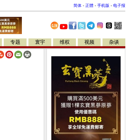
简体
-
正體
-
手机版
-
电子报
专题
寰宇
维权
视频
杂谈