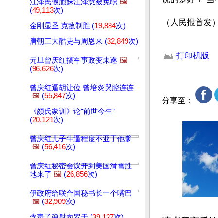
江泽民假胞妹江泽慧被免职
🖼️
(
49,113
次)
（人民报首发
金刚显圣 克敌制胜 (
19,884
次)
唐朝三大酷吏与周恩来 (
32,849
次)
文章网址: http://w
打印机版
元旦曾庆红搞军事政变未遂
🖼️
(
96,626
次)
曾庆红逼胡让位 曾培炎哭腔连连
🖼️
(
55,847
次)
分享至：
《颜氏家训》论“前世今生”
(
20,121
次)
曾庆红儿子牛逼程度不亚于他爹
🖼️
(
56,416
次)
曾庆红秘密会议开到美国滑雪胜
地来了
🖼️
(
26,856
次)
伊政府给联合国秘书长一个嘴巴
🖼️
(
32,909
次)
含毒子弹射向罗干 (
39,127
次)