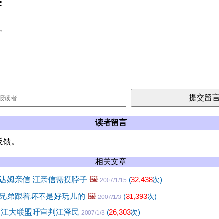
:
读者留言
反馈。
相关文章
达姆亲信 江亲信需摸脖子
🖼️
(
32,438
次)
2007/1/15
兄弟跟着坏不是好玩儿的
🖼️
(
31,393
次)
2007/1/3
审江大联盟吁审判江泽民
(
26,303
次)
2007/1/3