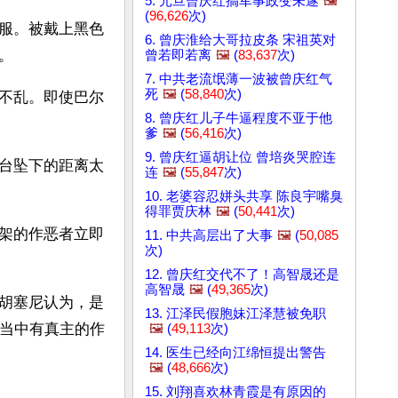
5. 元旦曾庆红搞军事政变未遂
🖼️
(
96,626
次)
服。被戴上黑色
6. 曾庆淮给大哥拉皮条 宋祖英对
。
曾若即若离
🖼️
(
83,637
次)
7. 中共老流氓薄一波被曾庆红气
死
🖼️
(
58,840
次)
不乱。即使巴尔
8. 曾庆红儿子牛逼程度不亚于他
爹
🖼️
(
56,416
次)
9. 曾庆红逼胡让位 曾培炎哭腔连
台坠下的距离太
连
🖼️
(
55,847
次)
10. 老婆容忍姘头共享 陈良宇嘴臭
得罪贾庆林
🖼️
(
50,441
次)
架的作恶者立即
11. 中共高层出了大事
🖼️
(
50,085
次)
12. 曾庆红交代不了！高智晟还是
高智晟
🖼️
(
49,365
次)
胡塞尼认为，是
13. 江泽民假胞妹江泽慧被免职
，当中有真主的作
🖼️
(
49,113
次)
14. 医生已经向江绵恒提出警告
🖼️
(
48,666
次)
15. 刘翔喜欢林青霞是有原因的