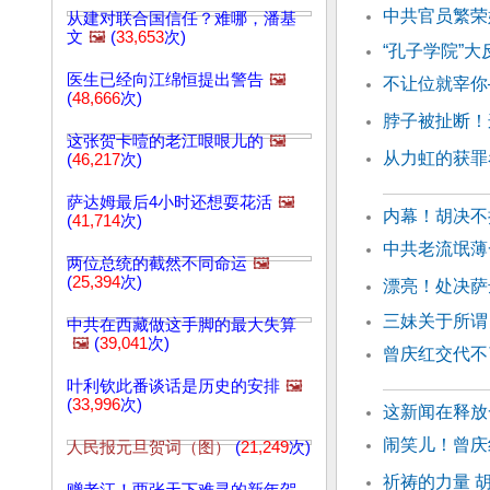
中共官员繁荣
从建对联合国信任？难哪，潘基
文
🖼️
(
33,653
次)
“孔子学院”
医生已经向江绵恒提出警告
🖼️
不让位就宰你
(
48,666
次)
脖子被扯断！
这张贺卡噎的老江哏哏儿的
🖼️
从力虹的获罪
(
46,217
次)
萨达姆最后4小时还想耍花活
🖼️
内幕！胡决不
(
41,714
次)
中共老流氓薄
两位总统的截然不同命运
🖼️
(
25,394
次)
漂亮！处决萨
三妹关于所谓
中共在西藏做这手脚的最大失算
🖼️
(
39,041
次)
曾庆红交代不
叶利钦此番谈话是历史的安排
🖼️
(
33,996
次)
这新闻在释放
闹笑儿！曾庆
人民报元旦贺词（图）
(
21,249
次)
祈祷的力量 