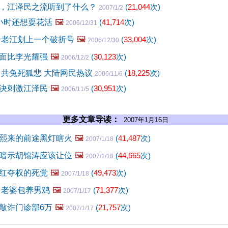
，江泽民之流听到了什么？
(
21,044
次)
2007/1/2
小时还想耍花活
🖼️
(
41,714
次)
2006/12/31
给老江划上一个破折号
🖼️
(
33,004
次)
2006/12/30
面比李光耀强
🖼️
(
30,123
次)
2006/12/2
中共兔死狐悲 大陆网民热议
(
18,225
次)
2006/11/6
决刺激江泽民
🖼️
(
30,951
次)
2006/11/5
更多文章导读：
2007年1月16日
熙来的前途黑灯瞎火
🖼️
(
41,487
次)
2007/1/18
暗示胡锦涛应该让位
🖼️
(
44,665
次)
2007/1/18
红夺权的死党
🖼️
(
49,473
次)
2007/1/18
 老婆包养男鸡
🖼️
(
71,377
次)
2007/1/17
敲诈门诊部6万
🖼️
(
21,757
次)
2007/1/17