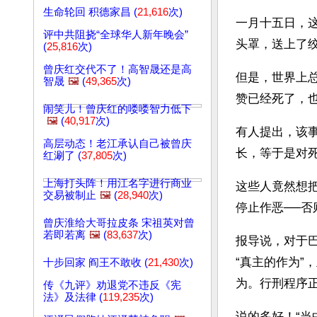
生命轮回 积德家昌 (
21,616
次)
一月十五日，
评中共阻挠“全球华人新年晚会”
头罩，送上了
(
25,816
次)
曾庆红交代不了！高智晟还是高
但是，世界上
智晟
🖼️
(
49,365
次)
赞已经死了，
闹笑儿！曾庆红的喽喽智力低下
🖼️
(
40,917
次)
有人提出，该
高层动态！老江承认自己被曾庆
长，等于是对
红涮了 (
37,805
次)
上海打头阵！用江名字进行商业
这些人竟然想
交易被制止
🖼️
(
28,940
次)
停止作恶──
曾庆淮给大哥拉皮条 宋祖英对曾
若即若离
🖼️
(
83,637
次)
报导说，对于
“真主的作为”
十步回家 阎王不敢收 (
21,430
次)
为。行刑程序
传《九评》劝退党不违反《宪
法》及法律 (
119,235
次)
说的多好！“当