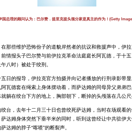
伊国总理的顾问认为：巴尔赞．提里克提头颈分家是真主的作为！(Getty Image
】在那些维护恐怖份子的道貌岸然者的抗议和救援声中，伊拉
、前情报头子巴尔赞与前伊拉克革命法庭庭长阿瓦德，于十五
上午八时）被处于绞刑。
十五日的报导，伊拉克官方拍摄并向记者播放的行刑录影带显
见阿瓦德套在绳索上身体摆动着，而萨达姆的同母异父弟弟巴
体就躺在绞台下方的地上，胸部朝下，断掉的头颅落在几公尺
的绞台，去年十二月三十日也曾绞死萨达姆，当时在场观看的
，萨达姆身体突然下垂半米的同时，听到这曾经让中共驻伊大
萨达姆的脖子“喀喳”的断裂声。