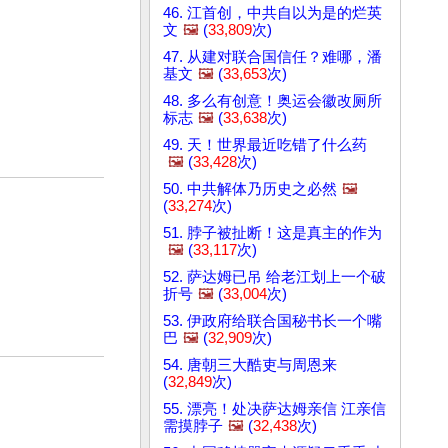
46. 江首创，中共自以为是的烂英
文
🖼️
(
33,809
次)
47. 从建对联合国信任？难哪，潘
基文
🖼️
(
33,653
次)
48. 多么有创意！奥运会徽改厕所
标志
🖼️
(
33,638
次)
49. 天！世界最近吃错了什么药
🖼️
(
33,428
次)
50. 中共解体乃历史之必然
🖼️
(
33,274
次)
51. 脖子被扯断！这是真主的作为
🖼️
(
33,117
次)
52. 萨达姆已吊 给老江划上一个破
折号
🖼️
(
33,004
次)
53. 伊政府给联合国秘书长一个嘴
巴
🖼️
(
32,909
次)
54. 唐朝三大酷吏与周恩来
(
32,849
次)
55. 漂亮！处决萨达姆亲信 江亲信
需摸脖子
🖼️
(
32,438
次)