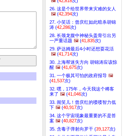
🖼️
(
42,818
次)
26. 这是个给世界带来灾难的女人
🖼️
(
42,394
次)
27. 小笑话：曾庆红如此暗杀胡锦
涛 (
42,286
次)
28. 长颈龙腹中神秘头盖骨引出另
一严重话题
🖼️
(
41,835
次)
29. 萨达姆最后4小时还想耍花活
🖼️
(
41,714
次)
30. 上海帮迷失方向 胡锦涛应该惊
醒
🖼️
(
41,675
次)
31. 一个极其可怕的政府报导
🖼️
(
41,537
次)
32. 嘿，175年，今天我这个稀客
来了
🖼️
(
41,046
次)
33. 闹笑儿！曾庆红的喽喽智力低
下
🖼️
(
40,917
次)
34. 这个宇宙现象最重要的不是答
案
🖼️
(
40,827
次)
35. 含毒子弹射向罗干 (
39,127
次)