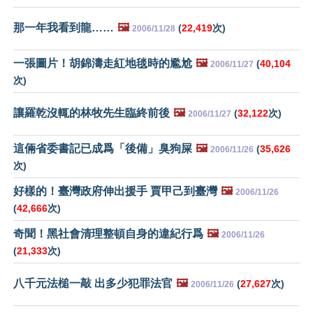
那一年我看到龍……
🖼️
(
22,419
次)
2006/11/28
一張圖片！胡錦濤走紅地毯時的尷尬
🖼️
(
40,104
2006/11/27
次)
讓羅乾沒輒的林牧先生臨終前後
🖼️
(
32,122
次)
2006/11/27
這倆省委書記已成爲「後備」臭狗屎
🖼️
(
35,626
2006/11/26
次)
好樣的！臺灣政府伸出援手 賈甲己到臺灣
🖼️
2006/11/26
(
42,666
次)
奇聞！黑社會清理整頓自身的違紀行爲
🖼️
2006/11/26
(
21,333
次)
八千元法槌一敲 出多少犯罪法官
🖼️
(
27,627
次)
2006/11/26