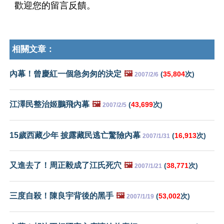
歡迎您的留言反饋。
相關文章：
內幕！曾慶紅一個急匆匆的決定
🖼️
(
35,804
次)
2007/2/6
江澤民整治姬鵬飛內幕
🖼️
(
43,699
次)
2007/2/5
15歲西藏少年 披露藏民逃亡驚險內幕
(
16,913
次)
2007/1/31
又進去了！周正毅成了江氏死穴
🖼️
(
38,771
次)
2007/1/21
三度自殺！陳良宇背後的黑手
🖼️
(
53,002
次)
2007/1/19