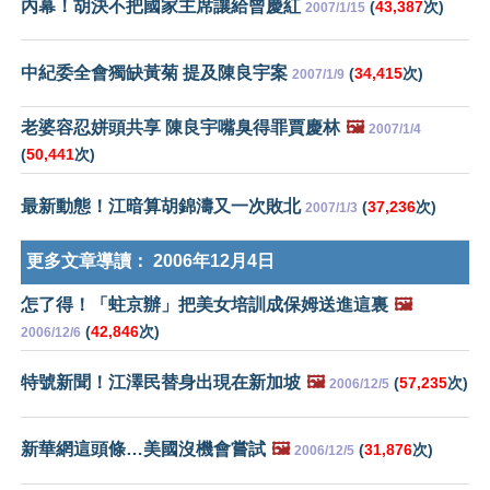
內幕！胡決不把國家主席讓給曾慶紅
(
43,387
次)
2007/1/15
中紀委全會獨缺黃菊 提及陳良宇案
(
34,415
次)
2007/1/9
老婆容忍姘頭共享 陳良宇嘴臭得罪賈慶林
🖼️
2007/1/4
(
50,441
次)
最新動態！江暗算胡錦濤又一次敗北
(
37,236
次)
2007/1/3
更多文章導讀：
2006年12月4日
怎了得！「蛀京辦」把美女培訓成保姆送進這裏
🖼️
(
42,846
次)
2006/12/6
特號新聞！江澤民替身出現在新加坡
🖼️
(
57,235
次)
2006/12/5
新華網這頭條…美國沒機會嘗試
🖼️
(
31,876
次)
2006/12/5