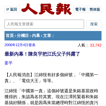
↺ 返回 
電子報
简体版
首頁
分欄目
內幕
文章
›
›
›
：
2006年12月4日
發表
人氣：
33,742
最新內幕！陳良宇把江氏父子抖露了
姜平
【人民報消息】江綿恆有好多個綽號，「中國第一
貪」、「電信大王」等等。
江綿恆「中國第一貪」這個綽號還是朱鎔基當政時
獲得的，朱認爲名符其實。現在江澤民緊着和朱鎔
基搞好關係，就是因爲朱當總理時對江綿恆的貪污