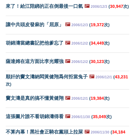
來了！給江陪綁的正在倒最後一口氣
🖼️
(
30,947
次)
2006/12/3
讓中共頭皮發麻的「屈原」
🖼️
(
19,372
次)
2006/12/3
胡錦濤當總書記把他爹忘了
🖼️
(
34,449
次)
2006/12/2
薩達姆在這方面比李光耀強
🖼️
(
30,123
次)
2006/12/2
順奸的竇文濤納悶黃健翔爲何拒當兔子
🖼️
(
43,231
2006/12/1
次)
竇文濤是真的搞不懂黃健翔
🖼️
(
19,384
次)
2006/12/1
這張圖片誰不看胡錦濤得看
🖼️
(
35,049
次)
2006/11/30
不算內幕！黑社會正騎在黨頭上拉屎
🖼️
(
34,184
2006/11/30