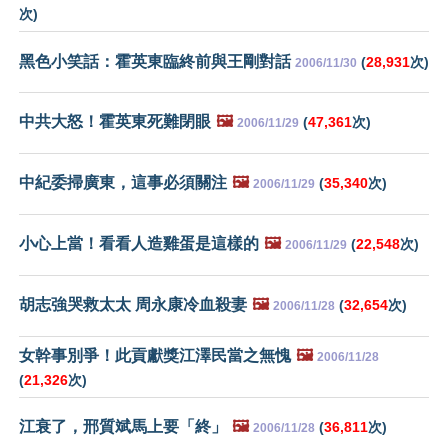
次)
黑色小笑話：霍英東臨終前與王剛對話
(
28,931
次)
2006/11/30
中共大怒！霍英東死難閉眼
🖼️
(
47,361
次)
2006/11/29
中紀委掃廣東，這事必須關注
🖼️
(
35,340
次)
2006/11/29
小心上當！看看人造雞蛋是這樣的
🖼️
(
22,548
次)
2006/11/29
胡志強哭救太太 周永康冷血殺妻
🖼️
(
32,654
次)
2006/11/28
女幹事別爭！此貢獻獎江澤民當之無愧
🖼️
2006/11/28
(
21,326
次)
江衰了，邢質斌馬上要「終」
🖼️
(
36,811
次)
2006/11/28