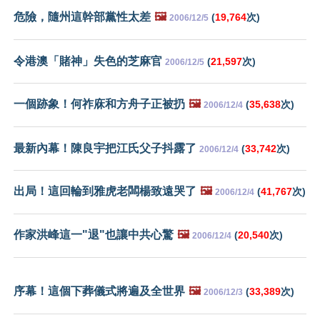
危險，隨州這幹部黨性太差
🖼️
(
19,764
次)
2006/12/5
令港澳「賭神」失色的芝麻官
(
21,597
次)
2006/12/5
一個跡象！何祚庥和方舟子正被扔
🖼️
(
35,638
次)
2006/12/4
最新內幕！陳良宇把江氏父子抖露了
(
33,742
次)
2006/12/4
出局！這回輪到雅虎老闆楊致遠哭了
🖼️
(
41,767
次)
2006/12/4
作家洪峰這一"退"也讓中共心驚
🖼️
(
20,540
次)
2006/12/4
序幕！這個下葬儀式將遍及全世界
🖼️
(
33,389
次)
2006/12/3