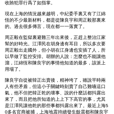
收賄犯罪行爲了如指掌。 
現在上海的情況越來越明，中紀委手裏又有了江綿
恆的不少最新材料，都是從陳良宇和周正毅那裏來
的。過去很多傳言，現在都一一落實了。
周正毅在監獄裏避難三年出來後，正趕上整治江家
幫的好時光。江澤民在胡身邊有耳目，所以多次要
周正毅出走國外，但小胡在江身邊也安插了人，所
以早做了監控安排。胡辦的人說：怎麼也不能讓他
溜，江綿恆和陳良宇的事情他知道的最多，該派上
用場了。
陳良宇自從被韓正出賣後，精神垮了，雖說平時兩
人有些矛盾，但這小子關鍵時刻賣了自己難嚥這口
氣，他不但把韓正乾的壞事、說的什麼話都抖露出
來了，而且把他所知道的上上下下高官的事，尤其
是江澤民讓他乾的那些事都抖露出來了。最近上海5
0多名官商被捕，上海地震持續發生餘震都和陳良宇