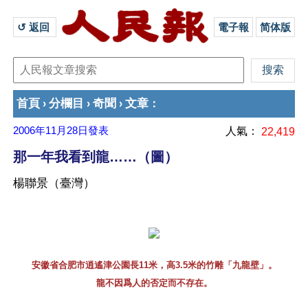
↺ 返回 
電子報
简体版
首頁
分欄目
奇聞
文章
›
›
›
：
2006年11月28日
發表
人氣：
22,419
那一年我看到龍……（圖）
楊聯景（臺灣）
安徽省合肥市逍遙津公園長11米，高3.5米的竹雕「九龍壁」。
龍不因爲人的否定而不存在。