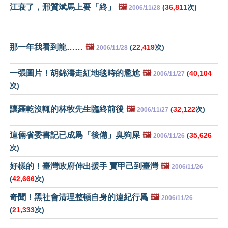
江衰了，邢質斌馬上要「終」
🖼️
(
36,811
次)
2006/11/28
那一年我看到龍……
🖼️
(
22,419
次)
2006/11/28
一張圖片！胡錦濤走紅地毯時的尷尬
🖼️
(
40,104
2006/11/27
次)
讓羅乾沒輒的林牧先生臨終前後
🖼️
(
32,122
次)
2006/11/27
這倆省委書記已成爲「後備」臭狗屎
🖼️
(
35,626
2006/11/26
次)
好樣的！臺灣政府伸出援手 賈甲己到臺灣
🖼️
2006/11/26
(
42,666
次)
奇聞！黑社會清理整頓自身的違紀行爲
🖼️
2006/11/26
(
21,333
次)