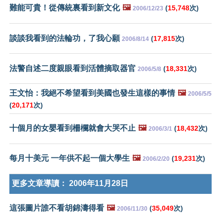
難能可貴！從傳統裏看到新文化
🖼️
(
15,748
次)
2006/12/23
談談我看到的法輪功，了我心願
(
17,815
次)
2006/8/14
法警自述二度親眼看到活體摘取器官
(
18,331
次)
2006/5/8
王文怡：我絕不希望看到美國也發生這樣的事情
🖼️
2006/5/5
(
20,171
次)
十個月的女嬰看到柵欄就會大哭不止
🖼️
(
18,432
次)
2006/3/1
每月十美元 一年供不起一個大學生
🖼️
(
19,231
次)
2006/2/20
更多文章導讀：
2006年11月28日
這張圖片誰不看胡錦濤得看
🖼️
(
35,049
次)
2006/11/30