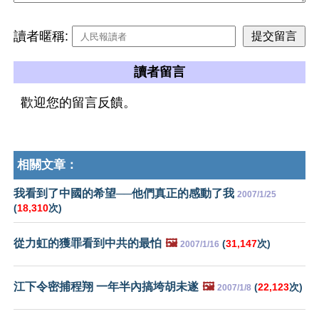
讀者暱稱:
讀者留言
歡迎您的留言反饋。
相關文章：
我看到了中國的希望──他們真正的感動了我
2007/1/25
(
18,310
次)
從力虹的獲罪看到中共的最怕
🖼️
(
31,147
次)
2007/1/16
江下令密捕程翔 一年半內搞垮胡未遂
🖼️
(
22,123
次)
2007/1/8