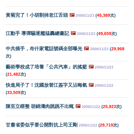
黃菊完了！小胡割掉老江舌頭
🖼️
(
45,389
次)
2006/11/23
江動手 導彈驅逐艦猛轟總書記
🖼️
(
49,659
次)
2006/11/23
中共插手，布什家電話號碼全部曝光
🖼️
(
29,968
2006/11/23
次)
藝術學校成了培養「公共汽車」的搖籃
🖼️
2006/11/23
(
21,482
次)
快進局子了！沈國放替江簽字又沾晦氣
🖼️
2006/11/22
(
33,509
次)
陳至立瞎整 胡錦濤肉跳跳不出輒
🖼️
(
25,923
次)
2006/11/22
甘肅省委似乎要公開對抗上司王剛
(
29,719
次)
2006/11/22