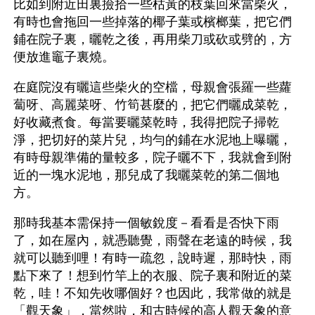
比如到附近田裏撿拾一些枯黃的枝葉回來當柴火，
有時也會拖回一些掉落的椰子葉或檳榔葉，把它們
鋪在院子裏，曬乾之後，再用柴刀或砍或劈的，方
便放進竈子裏燒。
在庭院沒有曬這些柴火的空檔，母親會張羅一些蘿
蔔呀、高麗菜呀、竹筍甚麼的，把它們曬成菜乾，
好收藏煮食。每當要曬菜乾時，我得把院子掃乾
淨，把切好的菜片兒，均勻的鋪在水泥地上曝曬，
有時母親準備的量較多，院子曬不下，我就會到附
近的一塊水泥地，那兒成了我曬菜乾的第二個地
方。
那時我基本需保持一個敏銳度－看看是否快下雨
了，如在屋內，就憑聽覺，雨聲在老遠的時候，我
就可以聽到哩！有時一疏忽，說時遲，那時快，雨
點下來了！想到竹竿上的衣服、院子裏和附近的菜
乾，哇！不知先收哪個好？也因此，我常做的就是
「觀天象」，當然啦，和古時候的高人觀天象的意