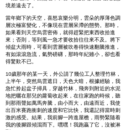
境差遠去了。
當年鄉下的天空，喜怒哀樂分明，雲朵的厚薄色調
層次極富變化，不像現在雲層呆滯的態勢。那時，
如果看到天空烏雲密佈，就得趕緊把東西收拾進
來；否則，等到風一急才要收拾往往來不及。將下
傾盆大雨時，可看到雲層被吹卷得快速翻騰推進，
有如滾滾急流，氣勢磅礴，那時年紀雖小，卻也看
得驚歎不已。
10歲那年的某一天，外公請了幾位工人整理竹林，
上半午，突然烏雲遮日，天色大暗，根據經驗，我
急忙拎起盆子掃具，穿越竹林，飛奔到附近的水泥
地把曬在那兒的蘿蔔收起來，在往家跑的時候，聽
到那雨聲如萬馬奔騰，由小而大，由遠而近，我使
出百米賽跑衝刺的速度和它比快，我還記得當時刺
激的感受。結果，我前腳一跨進屋檐，雨勢緊隨着
我的後腳跟傾瀉而下。嘿嘿！我跑贏了它，沒被淋