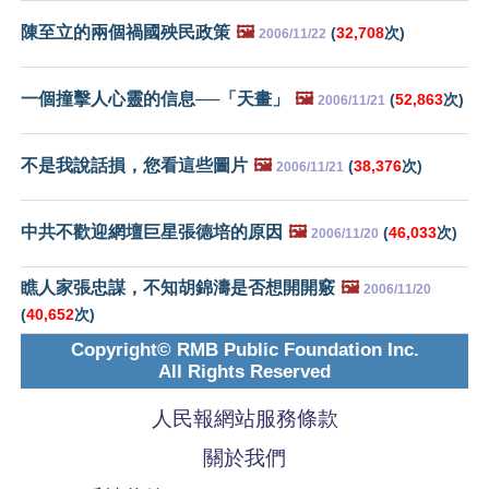
陳至立的兩個禍國殃民政策
🖼️
(
32,708
次)
2006/11/22
一個撞擊人心靈的信息──「天畫」
🖼️
(
52,863
次)
2006/11/21
不是我說話損，您看這些圖片
🖼️
(
38,376
次)
2006/11/21
中共不歡迎網壇巨星張德培的原因
🖼️
(
46,033
次)
2006/11/20
瞧人家張忠謀，不知胡錦濤是否想開開竅
🖼️
2006/11/20
(
40,652
次)
Copyright© RMB Public Foundation Inc.
All Rights Reserved
人民報網站服務條款
關於我們