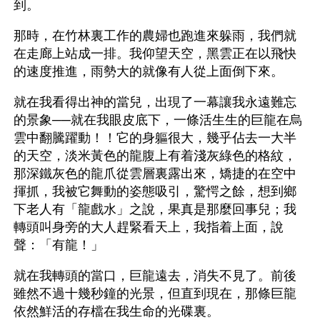
到。
那時，在竹林裏工作的農婦也跑進來躲雨，我們就
在走廊上站成一排。我仰望天空，黑雲正在以飛快
的速度推進，雨勢大的就像有人從上面倒下來。
就在我看得出神的當兒，出現了一幕讓我永遠難忘
的景象──就在我眼皮底下，一條活生生的巨龍在烏
雲中翻騰躍動！！它的身軀很大，幾乎佔去一大半
的天空，淡米黃色的龍腹上有着淺灰綠色的格紋，
那深鐵灰色的龍爪從雲層裏露出來，矯捷的在空中
揮抓，我被它舞動的姿態吸引，驚愕之餘，想到鄉
下老人有「龍戲水」之說，果真是那麼回事兒；我
轉頭叫身旁的大人趕緊看天上，我指着上面，說
聲：「有龍！」
就在我轉頭的當口，巨龍遠去，消失不見了。前後
雖然不過十幾秒鐘的光景，但直到現在，那條巨龍
依然鮮活的存檔在我生命的光碟裏。