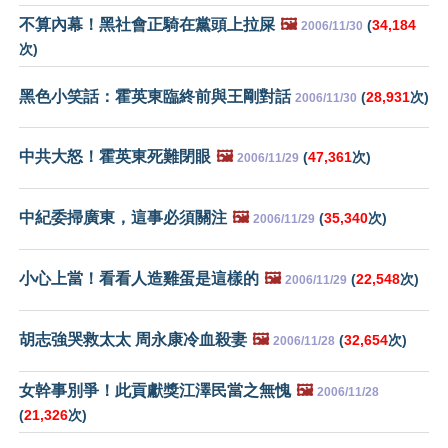
不算內幕！黑社會正騎在黨頭上拉屎
🖼️
(
34,184
2006/11/30
次)
黑色小笑話：霍英東臨終前與王剛對話
(
28,931
次)
2006/11/30
中共大怒！霍英東死難閉眼
🖼️
(
47,361
次)
2006/11/29
中紀委掃廣東，這事必須關注
🖼️
(
35,340
次)
2006/11/29
小心上當！看看人造雞蛋是這樣的
🖼️
(
22,548
次)
2006/11/29
胡志強哭救太太 周永康冷血殺妻
🖼️
(
32,654
次)
2006/11/28
女幹事別爭！此貢獻獎江澤民當之無愧
🖼️
2006/11/28
(
21,326
次)