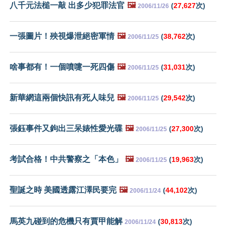
八千元法槌一敲 出多少犯罪法官
🖼️
(
27,627
次)
2006/11/26
一張圖片！殃視爆泄絕密軍情
🖼️
(
38,762
次)
2006/11/25
啥事都有！一個噴嚏一死四傷
🖼️
(
31,031
次)
2006/11/25
新華網這兩個快訊有死人味兒
🖼️
(
29,542
次)
2006/11/25
張鈺事件又鉤出三呆婊性愛光碟
🖼️
(
27,300
次)
2006/11/25
考試合格！中共警察之「本色」
🖼️
(
19,963
次)
2006/11/25
聖誕之時 美國透露江澤民要完
🖼️
(
44,102
次)
2006/11/24
馬英九碰到的危機只有賈甲能解
(
30,813
次)
2006/11/24