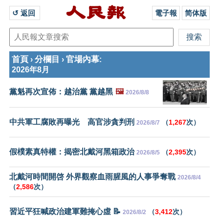
↺ 返回 
電子報
简体版
首頁
分欄目
官場內幕
›
›
:
2026年8月
黨魁再次宣佈：越治黨 黨越黑
🖼️
2026/8/8
中共軍工腐敗再曝光 高官涉貪判刑
（
1,267
次）
2026/8/7
假樸素真特權：揭密北戴河黑箱政治
（
2,395
次）
2026/8/5
北戴河時間開啓 外界觀察血雨腥風的人事爭奪戰
2026/8/4
（
2,586
次）
習近平狂喊政治建軍難掩心虛 📝
（
3,412
次）
2026/8/2