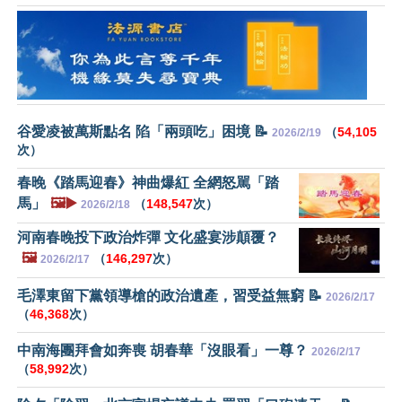
谷愛凌被萬斯點名 陷「兩頭吃」困境 📝
（
54,105
2026/2/19
次）
春晚《踏馬迎春》神曲爆紅 全網怒駡「踏
馬」
🖼️▶️
（
148,547
次）
2026/2/18
河南春晚投下政治炸彈 文化盛宴涉顛覆？
🖼️
（
146,297
次）
2026/2/17
毛澤東留下黨領導槍的政治遺產，習受益無窮 📝
2026/2/17
（
46,368
次）
中南海團拜會如奔喪 胡春華「沒眼看」一尊？
2026/2/17
（
58,992
次）