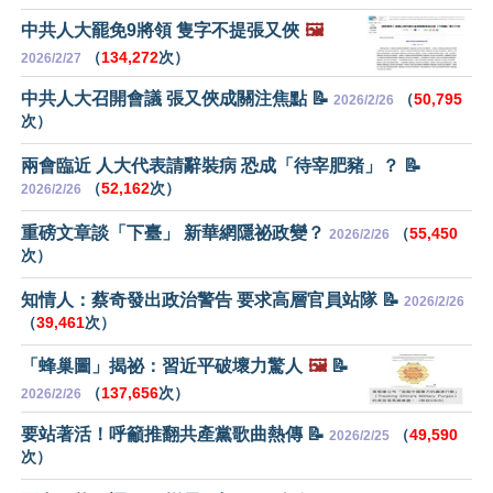
中共人大罷免9將領 隻字不提張又俠
🖼️
（
134,272
次）
2026/2/27
中共人大召開會議 張又俠成關注焦點 📝
（
50,795
2026/2/26
次）
兩會臨近 人大代表請辭裝病 恐成「待宰肥豬」？ 📝
（
52,162
次）
2026/2/26
重磅文章談「下臺」 新華網隱祕政變？
（
55,450
2026/2/26
次）
知情人：蔡奇發出政治警告 要求高層官員站隊 📝
2026/2/26
（
39,461
次）
「蜂巢圖」揭祕：習近平破壞力驚人
🖼️
📝
（
137,656
次）
2026/2/26
要站著活！呼籲推翻共產黨歌曲熱傳 📝
（
49,590
2026/2/25
次）