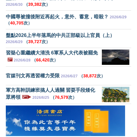
（
39,382
次）
2026/6/30
中國尊被撞後附近再起火，意外、蓄意，暗殺？
2026/6/29
（
40,705
次）
盤點2026上半年落馬的中共正部級以上官員（上）
（
39,727
次）
2026/6/29
習疑心重繼續大清洗 6軍系人大代表被罷免
🖼️
（
66,420
次）
2026/6/28
官媒刊文再透習權力受限
（
38,872
次）
2026/6/27
軍方高幹訓練班搞人人過關 習耍手段矮化
眾將領
🖼️▶️
（
76,579
次）
2026/6/25