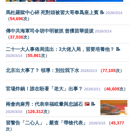
馬杜羅獄中心碎 死對頭被習大哥奉爲座上賓 📝
2026/3/14
（
54,696
次）
傳中共海軍司令胡中明被抓 曾獲苗華提拔
2026/3/14
（
37,538
次）
二十一大人事佈局流出：3大佬入局，習要培養他？ 📝
（
55,861
次）
2026/3/14
北京出大事了？ 領導：別拉我下水
（
77,105
次）
2026/3/13
官場炸鍋！誰在盼著「老大」出事？
（
46,609
次）
2026/3/11
兩會肉麻秀：代表幸福眩暈與忠誠石
🖼️
📝
（
126,312
次）
2026/3/10
習警告「二心人」，嚴查「帶槍代表」
（
45,377
2026/3/10
次）