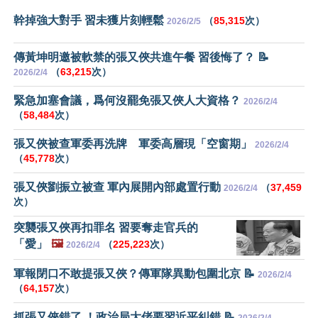
幹掉強大對手 習未獲片刻輕鬆
（
85,315
次）
2026/2/5
傳黃坤明邀被軟禁的張又俠共進午餐 習後悔了？ 📝
（
63,215
次）
2026/2/4
緊急加塞會議，爲何沒罷免張又俠人大資格？
2026/2/4
（
58,484
次）
張又俠被查軍委再洗牌 軍委高層現「空窗期」
2026/2/4
（
45,778
次）
張又俠劉振立被查 軍內展開內部處置行動
（
37,459
2026/2/4
次）
突襲張又俠再扣罪名 習要奪走官兵的
「愛」
🖼️
（
225,223
次）
2026/2/4
軍報閉口不敢提張又俠？傳軍隊異動包圍北京 📝
2026/2/4
（
64,157
次）
抓張又俠錯了 ！政治局大佬要習近平糾錯 📝
2026/2/4