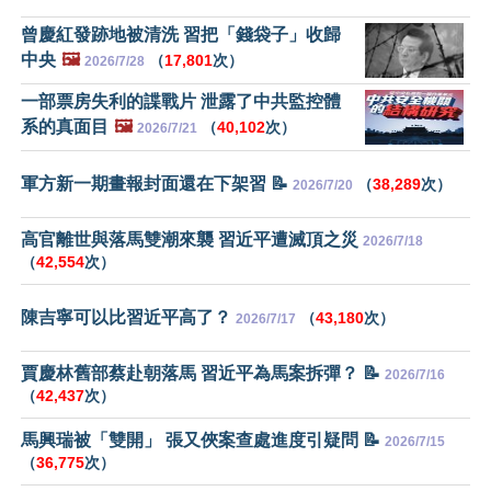
曾慶紅發跡地被清洗 習把「錢袋子」收歸
中央
🖼️
（
17,801
次）
2026/7/28
一部票房失利的諜戰片 泄露了中共監控體
系的真面目
🖼️
（
40,102
次）
2026/7/21
軍方新一期畫報封面還在下架習 📝
（
38,289
次）
2026/7/20
高官離世與落馬雙潮來襲 習近平遭滅頂之災
2026/7/18
（
42,554
次）
陳吉寧可以比習近平高了？
（
43,180
次）
2026/7/17
賈慶林舊部蔡赴朝落馬 習近平為馬案拆彈？ 📝
2026/7/16
（
42,437
次）
馬興瑞被「雙開」 張又俠案查處進度引疑問 📝
2026/7/15
（
36,775
次）