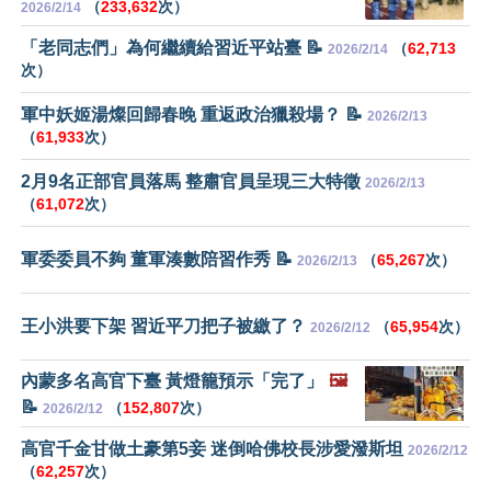
（
233,632
次）
2026/2/14
「老同志們」為何繼續給習近平站臺 📝
（
62,713
2026/2/14
次）
軍中妖姬湯燦回歸春晚 重返政治獵殺場？ 📝
2026/2/13
（
61,933
次）
2月9名正部官員落馬 整肅官員呈現三大特徵
2026/2/13
（
61,072
次）
軍委委員不夠 董軍湊數陪習作秀 📝
（
65,267
次）
2026/2/13
王小洪要下架 習近平刀把子被繳了？
（
65,954
次）
2026/2/12
內蒙多名高官下臺 黃燈籠預示「完了」
🖼️
📝
（
152,807
次）
2026/2/12
高官千金甘做土豪第5妾 迷倒哈佛校長涉愛潑斯坦
2026/2/12
（
62,257
次）