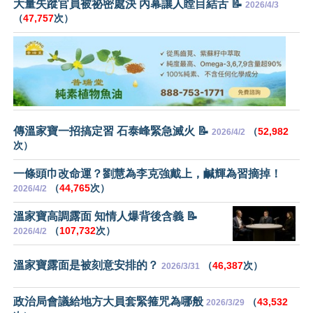
大量失蹤官員被祕密處決 內幕讓人瞠目結舌 📝
2026/4/3
（
47,757
次）
傳溫家寶一招搞定習 石泰峰緊急滅火 📝
（
52,982
2026/4/2
次）
一條頭巾改命運？劉慧為李克強戴上，鹹輝為習摘掉！
（
44,765
次）
2026/4/2
溫家寶高調露面 知情人爆背後含義 📝
（
107,732
次）
2026/4/2
溫家寶露面是被刻意安排的？
（
46,387
次）
2026/3/31
政治局會議給地方大員套緊箍咒為哪般
（
43,532
2026/3/29