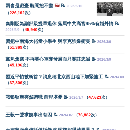
兩會是戲臺 醜聞挖不盡
🖼️
📝
2026/3/10
（
226,192
次）
秦剛貶為副部級提早退休 落馬中共高官95%有婚外情 📝
（
45,940
次）
2026/3/9
習把中南海大佬當小學生 與李克強爆衝突 📝
2026/3/9
（
51,369
次）
黨魁焦慮 不再關心軍隊發展而只關註忠誠 📝
2026/3/9
（
45,196
次）
習近平怕被斬首？消息稱北京西山地下加緊施工 📝
2026/3/8
（
37,806
次）
戰狼耿爽突然調職 前程堪憂 📝
（
47,623
次）
2026/3/7
王毅一聲求饒事出有因 📝
（
76,882
次）
2026/3/7
王滬寧兩會傳話傳紙條 向習鞠躬隱藏風暴？ 📝