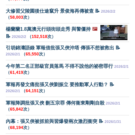
大修習父陵園後仕途竄升 景俊海再傳被查 📝
2026/2/2
（
58,003
次）
楊蘭蘭1.8萬澳元行頭街頭走秀 與警僵持
🖼️
📝
（
152,518
次）
2026/2/2
引胡錦濤語錄 軍報借批張又俠沖塔 傳張不想被救出 📝
（
65,550
次）
2026/2/1
今年第二名正部級官員落馬 不得不說他的祕密罪行
2026/2/1
（
61,419
次）
軍報再發文痛批張又俠劉振立 要推動軍人行動？ 📝
（
64,151
次）
2026/2/1
軍報降調批張又俠 刪五宗罪 傳何衞東剛剛自殺
2026/2/1
（
65,842
次）
內幕：張又俠被抓前與習爆發兩次激烈衝突 📝
2026/1/31
（
68,194
次）