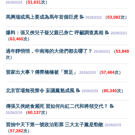
（
51,631
次）
2026/2/24
馬興瑞或馬上要成為馬年首個巨虎 📝
（
53,082
次）
2026/2/22
爆料：張又俠兒子疑父親已身亡 呼籲調查真相 📝
2026/2/21
（
63,460
次）
過年靜悄悄，中南海的大佬們都去哪了？
（
53,849
2026/2/21
次）
習家出大事？傳齊橋橋被「禁足」
（
57,484
次）
2026/2/20
北京官場無視禁令 妄議黨魁成風 📝
（
85,340
次）
2026/2/20
傳張又俠絕食瀕死 習如何向紅二代和將領交代？ 📝
（
60,137
次）
2026/2/19
習抽中天下第一號政治彩票 三大太子黨是勁敵
2026/2/19
（
57,282
次）