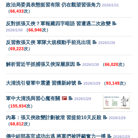
政治局委員表態挺習有限 仍在觀望習張角力
2026/1/31
（
66,433
次）
反對抓張又俠？軍報藏四字暗語 習遭遇二次政變 📝
（
66,946
次）
2026/1/30
反習救張又俠 軍隊大規模動手前兆出現 📝
2026/1/30
（
69,223
次）
解析習近平抓捕張又俠深層原因 📝
（
66,020
次）
2026/1/30
大清洗引發軍中震盪 習獲新綽號 📝
（
93,149
次）
2026/1/29
軍中大清洗與習心魔有關
🖼️
📝
2026/1/29
（
155,934
次）
內幕：張又俠政變計劃被泄 習提前10天反殺 📝
2026/1/29
（
68,812
次）
傳中組部高官成功出逃 將軍們被呼籲奮力一搏 📝
2026/1/29