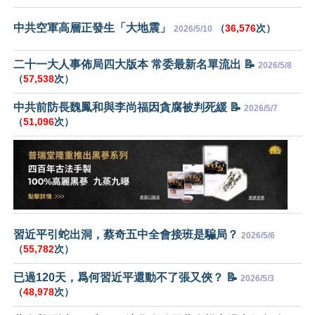
中共空軍高層正發生「大地震」
（
36,576
次）
2026/5/10
二十一大人事佈局四大版本 常委最新名單流出 📝
2026/5/8
（
57,538
次）
中共前防長魏鳳和與李尚福因貪腐被判死緩 📝
2026/5/7
（
51,096
次）
習近平引蛇出洞，蔡奇五中全會接班是騙局？
2026/5/6
（
55,782
次）
已過120天，爲何習近平還動不了張又俠？ 📝
2026/5/3
（
48,978
次）