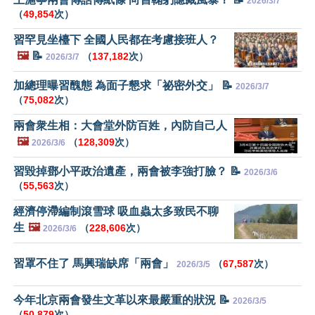
2026/3/7
（
49,854
次）
習罕見坐檯下 全國人民都在考慮接班人？
🖼️
📝
（
137,182
次）
2026/3/7
加總理曝習醜態 為面子懇求「祕密外交」 📝
2026/3/7
（
75,082
次）
兩會衆生相：大會堂外防百姓，內防自己人
🖼️
（
128,309
次）
2026/3/6
習毀掉鄧小平政治遺產，兩會被李強打臉？ 📝
2026/3/6
（
55,563
次）
經濟停滯編制滾雪球 吸血蟲太多致民不聊
生
🖼️
（
228,606
次）
2026/3/6
習罩不住了 馬興瑞缺席「兩會」
（
67,587
次）
2026/3/5
今年北京兩會發生文革以來最嚴重的狀況 📝
2026/3/5
（
50,879
次）