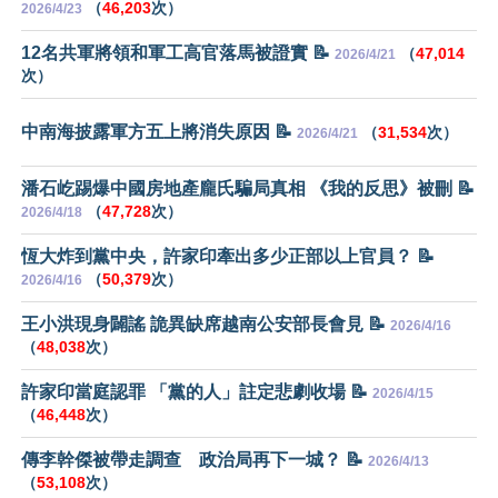
（
46,203
次）
2026/4/23
12名共軍將領和軍工高官落馬被證實 📝
（
47,014
2026/4/21
次）
中南海披露軍方五上將消失原因 📝
（
31,534
次）
2026/4/21
潘石屹踢爆中國房地產龐氏騙局真相 《我的反思》被刪 📝
（
47,728
次）
2026/4/18
恆大炸到黨中央，許家印牽出多少正部以上官員？ 📝
（
50,379
次）
2026/4/16
王小洪現身闢謠 詭異缺席越南公安部長會見 📝
2026/4/16
（
48,038
次）
許家印當庭認罪 「黨的人」註定悲劇收場 📝
2026/4/15
（
46,448
次）
傳李幹傑被帶走調查 政治局再下一城？ 📝
2026/4/13
（
53,108
次）