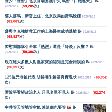
除夕「除習」北京官場妄議中央 罵習「口砲連天」 📝
（
59,205
次）
2026/2/17
舊人落馬，新官上任，北京政局如野馬脫韁
2026/2/16
（
61,063
次）
參與李克強搶救工作的上海醫生成功逃離 📝
2026/2/16
（
68,827
次）
習慰問部隊引全軍「熱烈」還是「冷淡」反響？ 📝
（
59,396
次）
2026/2/16
現在絕大多數人對溫家寶的認知是完全錯誤的 📝
2026/2/15
（
56,591
次）
125位元老被代表 胡錦濤朱鎔基真實現狀
（
69,352
2026/2/14
次）
習近平看望政治老人 只見名單不見人 📝
（
62,274
2026/2/14
次）
中共管天管地管空氣 連這個也要管
🖼️
📝