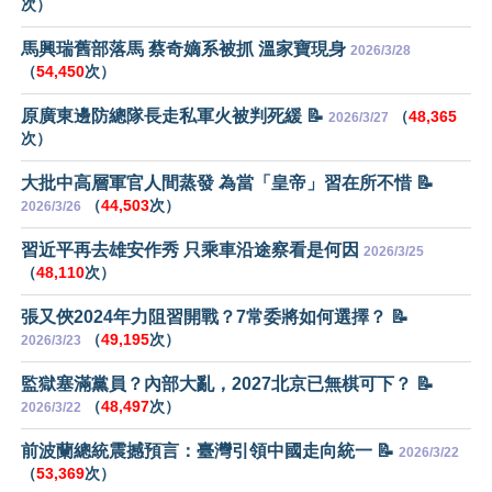
次）
馬興瑞舊部落馬 蔡奇嫡系被抓 溫家寶現身
2026/3/28
（
54,450
次）
原廣東邊防總隊長走私軍火被判死緩 📝
（
48,365
2026/3/27
次）
大批中高層軍官人間蒸發 為當「皇帝」習在所不惜 📝
（
44,503
次）
2026/3/26
習近平再去雄安作秀 只乘車沿途察看是何因
2026/3/25
（
48,110
次）
張又俠2024年力阻習開戰？7常委將如何選擇？ 📝
（
49,195
次）
2026/3/23
監獄塞滿黨員？內部大亂，2027北京已無棋可下？ 📝
（
48,497
次）
2026/3/22
前波蘭總統震撼預言：臺灣引領中國走向統一 📝
2026/3/22
（
53,369
次）