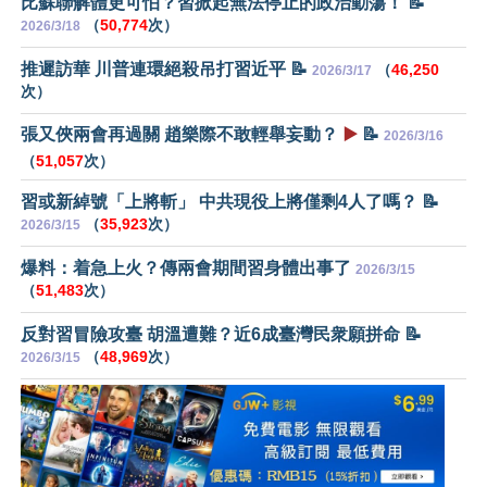
比蘇聯解體更可怕？習掀起無法停止的政治動蕩！ 📝
（
50,774
次）
2026/3/18
推遲訪華 川普連環絕殺吊打習近平 📝
（
46,250
2026/3/17
次）
張又俠兩會再過關 趙樂際不敢輕舉妄動？
▶️
📝
2026/3/16
（
51,057
次）
習或新綽號「上將斬」 中共現役上將僅剩4人了嗎？ 📝
（
35,923
次）
2026/3/15
爆料：着急上火？傳兩會期間習身體出事了
2026/3/15
（
51,483
次）
反對習冒險攻臺 胡溫遭難？近6成臺灣民衆願拼命 📝
（
48,969
次）
2026/3/15