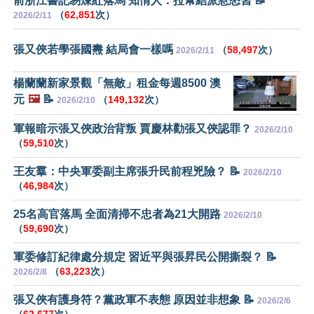
前浙江書記易煉紅落馬 知情人：拉幫結派惹怒習 📝
（
62,851
次）
2026/2/11
張又俠若學張國燾 結局會一樣嗎
（
58,497
次）
2026/2/11
楊蘭蘭新家景觀「無敵」租金每週8500 澳
元
🖼️
📝
（
149,132
次）
2026/2/10
軍報暗示張又俠政治背叛 賈慶林勸張又俠認罪？
2026/2/10
（
59,510
次）
王友羣：中央軍委副主席張升民前程兇險？ 📝
2026/2/10
（
46,984
次）
25名高官落馬 全面清掃不忠者為21大開路
2026/2/10
（
59,690
次）
軍委修訂紀律處分規定 習近平與張昇民公開撕裂？ 📝
（
63,223
次）
2026/2/8
張又俠有護身符？黨政軍不表態 原因並非想象 📝
2026/2/6
（
62,677
次）