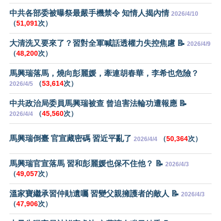
中共各部委被曝祭最嚴手機禁令 知情人揭內情
2026/4/10
（
51,091
次）
大清洗又要來了？習對全軍喊話透權力失控焦慮 📝
2026/4/9
（
48,200
次）
馬興瑞落馬，燒向彭麗媛，牽連胡春華，李希也危險？
（
53,614
次）
2026/4/5
中共政治局委員馬興瑞被查 曾迫害法輪功遭報應 📝
（
45,560
次）
2026/4/4
馬興瑞倒臺 官宣藏密碼 習近平亂了
（
50,364
次）
2026/4/4
馬興瑞官宣落馬 習和彭麗媛也保不住他？ 📝
2026/4/3
（
49,057
次）
溫家寶繼承習仲勛遺囑 習變父親擁護者的敵人 📝
2026/4/3
（
47,906
次）