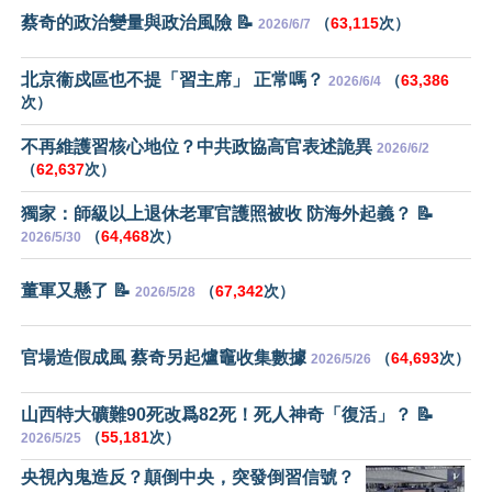
蔡奇的政治變量與政治風險 📝
（
63,115
次）
2026/6/7
北京衞戍區也不提「習主席」 正常嗎？
（
63,386
2026/6/4
次）
不再維護習核心地位？中共政協高官表述詭異
2026/6/2
（
62,637
次）
獨家：師級以上退休老軍官護照被收 防海外起義？ 📝
（
64,468
次）
2026/5/30
董軍又懸了 📝
（
67,342
次）
2026/5/28
官場造假成風 蔡奇另起爐竈收集數據
（
64,693
次）
2026/5/26
山西特大礦難90死改爲82死！死人神奇「復活」？ 📝
（
55,181
次）
2026/5/25
央視內鬼造反？顛倒中央，突發倒習信號？