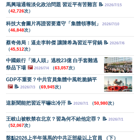
馬興瑞通報淡化政治問題 習近平有苦難言 📝
2026/7/15
（
42,726
次）
科技大會圖片再證習要遵守「集體領導制」
2026/7/10
（
46,848
次）
蔡奇佈局：逼走李幹傑 讓陳希為習近平背鍋 📝
2026/7/6
（
45,512
次）
中國銀行「湊人頭」逃稅23億 白手套難逃
祭品下場
🖼️
（
63,057
次）
2026/7/4
GDP不重要？中共官員集體中風乾脆躺平
🖼️
📝
（
69,945
次）
2026/7/3
這新聞能把習近平嚇出冷汗 📝
（
50,980
次）
2026/7/1
王岐山被軟禁在北京？習為何不給他定罪？ 📝
2026/7/1
（
52,067
次）
盤點2026上半年落馬的中共正部級以上官員 （下）