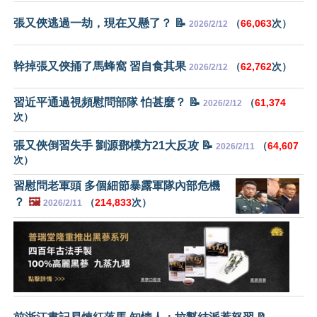
張又俠逃過一劫，現在又懸了？ 📝
（
66,063
次）
2026/2/12
幹掉張又俠捅了馬蜂窩 習自食其果
（
62,762
次）
2026/2/12
習近平通過視頻慰問部隊 怕甚麼？ 📝
（
61,374
2026/2/12
次）
張又俠倒習失手 劉源鄧樸方21大反攻 📝
（
64,607
2026/2/11
次）
習慰問老軍頭 多個細節暴露軍隊內部危機
？
🖼️
（
214,833
次）
2026/2/11