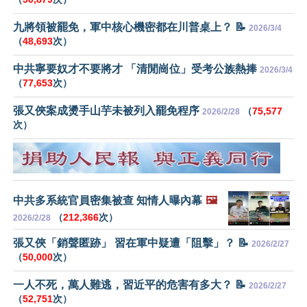
九將領被罷免，軍中核心機密都在川普桌上？ 📝
2026/3/4
（
48,693
次）
中共寧要奴才不要將才 「清閒崗位」受考公族熱捧
2026/3/4
（
77,653
次）
張又俠案成燙手山芋未被列入罷免程序
（
75,577
2026/2/28
次）
中共多系統官員密集被查 知情人曝內幕
🖼️
（
212,366
次）
2026/2/28
張又俠「銷聲匿跡」 習在軍中疑遭「阻擊」？ 📝
2026/2/27
（
50,000
次）
一人不死，萬人難逃，習近平的危害有多大？ 📝
2026/2/27
（
52,751
次）