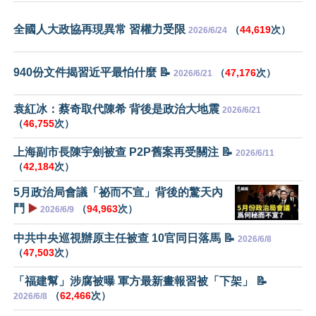
全國人大政協再現異常 習權力受限
（
44,619
次）
2026/6/24
940份文件揭習近平最怕什麼 📝
（
47,176
次）
2026/6/21
袁紅冰：蔡奇取代陳希 背後是政治大地震
2026/6/21
（
46,755
次）
上海副市長陳宇劍被查 P2P舊案再受關注 📝
2026/6/11
（
42,184
次）
5月政治局會議「祕而不宣」背後的驚天內
鬥
▶️
（
94,963
次）
2026/6/9
中共中央巡視辦原主任被查 10官同日落馬 📝
2026/6/8
（
47,503
次）
「福建幫」涉腐被曝 軍方最新畫報習被「下架」 📝
（
62,466
次）
2026/6/8