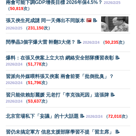
兩會可能下調GDP增長目標 2026年保4.5%？
2026/2/25
（
50,819
次）
張又俠生死成謎 同一天傳出不同版本
🖼️
📝
（
231,150
次）
2026/2/25
閆學晶3個字爆大雷 幹翻3大佬？ 📝
（
50,235
次）
2026/2/24
爆料：在張又俠案上立大功 網絡安全部隊獲習表彰 📝
（
51,778
次）
2026/2/24
習派向外媒喂料張又俠案 兩會前要「批倒批臭」？
（
51,796
次）
2026/2/24
習只能依賴彭麗媛 元老打「李克強死因」這張牌 📝
（
53,637
次）
2026/2/24
北京官場私下「妄議」的十大話題 📝
（
72,010
次）
2026/2/24
習仍未搞定軍方 信息支援部隊學習不提「習主席」 📝