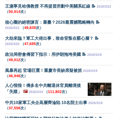
王滬寧見哈佛教授 不再提習所劃中美關系紅線 📝
2026/3/22
（
50,914
次）
核心圈的絕密諫言：棄臺？2026最震撼戰略轉向 📝
（
49,839
次）
2026/3/22
大劫來臨？軍工大佬出事，致命背叛在覈心層？ 📝
（
47,695
次）
2026/3/20
政治局密會傳習下指示：用伊朗拖垮美國 📝
2026/3/19
（
49,012
次）
風暴再起 官場巨震！重慶市長缺席疑被抓
2026/3/19
（
46,948
次）
人心惶惶！傳多名中共離退休官員離境後
「失蹤」
🖼️
（
111,802
次）
2026/3/19
中共10家軍工央企高層齊淪陷 10名院士出事
2026/3/18
（
37,558
次）