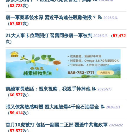
（
63,723
次）
唐一軍案幕後水深 習近平為連任殺雞儆猴？ 📝
2026/2/4
（
57,687
次）
21大人事卡位戰開打 習舊同僚唐一軍被判
（
57,472
2026/2/3
次）
前綫軍長放話：習來視察，我親手幹掉他 📝
2026/2/3
（
60,577
次）
張又俠案敏感時機 習大姐被爆4千億石油黑金 📝
2026/2/3
（
59,414
次）
首月10虎被打 包括一副國二正部 覆蓋中共黨政軍
2026/2/2
（
57,577
次）