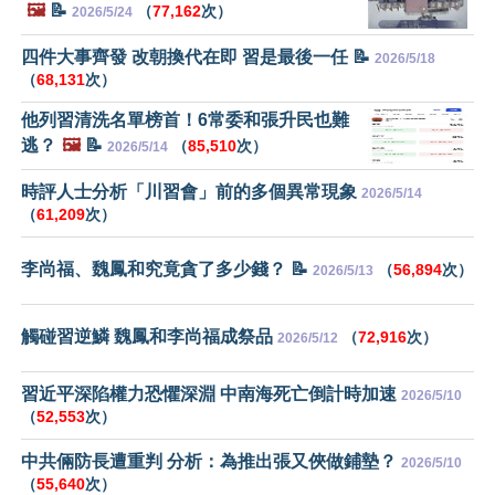
🖼️
📝
（
77,162
次）
2026/5/24
四件大事齊發 改朝換代在即 習是最後一任 📝
2026/5/18
（
68,131
次）
他列習清洗名單榜首！6常委和張升民也難
逃？
🖼️
📝
（
85,510
次）
2026/5/14
時評人士分析「川習會」前的多個異常現象
2026/5/14
（
61,209
次）
李尚福、魏鳳和究竟貪了多少錢？ 📝
（
56,894
次）
2026/5/13
觸碰習逆鱗 魏鳳和李尚福成祭品
（
72,916
次）
2026/5/12
習近平深陷權力恐懼深淵 中南海死亡倒計時加速
2026/5/10
（
52,553
次）
中共倆防長遭重判 分析：為推出張又俠做鋪墊？
2026/5/10
（
55,640
次）