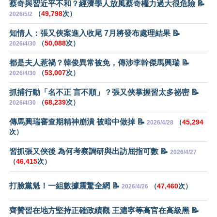
蔡奇與習近平不和？經濟學人放風蔡奇權力過大很危險 📝
（
49,798
次）
2026/5/2
知情人：張又俠案進入收尾 7月將發布處理結果 📝
（
50,088
次）
2026/4/30
都是夫人惹禍？韓俊異常被免，傳涉李幹傑馬興瑞 📝
（
53,007
次）
2026/4/30
抓捕行動「名不正 言不順」？張又俠掌握習太多祕密 📝
（
68,239
次）
2026/4/30
傳馬興瑞審查期精神崩潰 被暗中做掉 📝
（
45,294
2026/4/28
次）
習抓張又俠後 為何考察調研與出訪屈指可數 📝
2026/4/27
（
46,415
次）
打臉黨魁！一組數據震驚全網 📝
（
47,460
次）
2026/4/26
齊贊習在地方堅持正確政績觀 王滬寧等高官在高級黑 📝