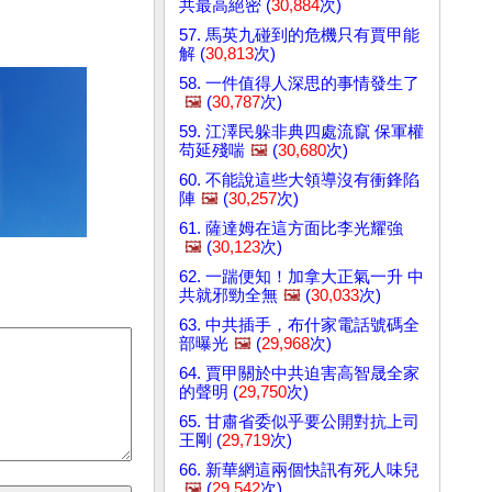
共最高絕密 (
30,884
次)
57. 馬英九碰到的危機只有賈甲能
解 (
30,813
次)
58. 一件值得人深思的事情發生了
🖼️
(
30,787
次)
59. 江澤民躲非典四處流竄 保軍權
苟延殘喘
🖼️
(
30,680
次)
60. 不能說這些大領導沒有衝鋒陷
陣
🖼️
(
30,257
次)
61. 薩達姆在這方面比李光耀強
🖼️
(
30,123
次)
62. 一踹便知！加拿大正氣一升 中
共就邪勁全無
🖼️
(
30,033
次)
63. 中共插手，布什家電話號碼全
部曝光
🖼️
(
29,968
次)
64. 賈甲關於中共迫害高智晟全家
的聲明 (
29,750
次)
65. 甘肅省委似乎要公開對抗上司
王剛 (
29,719
次)
66. 新華網這兩個快訊有死人味兒
🖼️
(
29,542
次)