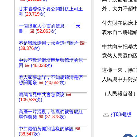
外，大力呼籲
甘肅省委似乎要公開對抗上司王
剛 (
29,719
次)
付先財在病床
一個撞擊人心靈的信息──「天
畫」
🖼️
(
52,863
次)
表示自己將繼
不是我說話損，您看這些圖片
🖼️
中共向來把暴
(
38,376
次)
竟然人民還能
中共不歡迎網壇巨星張德培的原
因
🖼️
(
46,033
次)
這樣一來，除
瞧人家張忠謀，不知胡錦濤是否
人民與中共對
想開開竅
🖼️
(
40,652
次)
（人民報首發
扁鵲進見中共會怎麼說
🖼️
(
105,585
次)
文章網址: http://w
高層一片混亂，智囊們被曾慶紅
打印機版
罵作蠢豬
🖼️
(
31,878
次)
中共最怕黃健翔這樣的解說
🖼️
(
38,547
次)