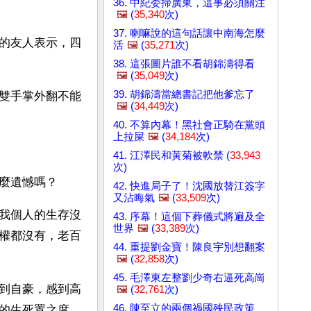
36. 中紀委掃廣東，這事必須關注
🖼️
(
35,340
次)
37. 喇嘛說的這句話讓中南海怎麼
的友人表示，四
活
🖼️
(
35,271
次)
38. 這張圖片誰不看胡錦濤得看
🖼️
(
35,049
次)
39. 胡錦濤當總書記把他爹忘了
雙手掌外翻不能
🖼️
(
34,449
次)
40. 不算內幕！黑社會正騎在黨頭
上拉屎
🖼️
(
34,184
次)
41. 江澤民和黃菊被軟禁 (
33,943
次)
麼遺憾嗎？
42. 快進局子了！沈國放替江簽字
又沾晦氣
🖼️
(
33,509
次)
我個人的生存沒
43. 序幕！這個下葬儀式將遍及全
世界
🖼️
(
33,389
次)
權都沒有，老百
44. 重提劉金寶！陳良宇別想翻案
🖼️
(
32,858
次)
45. 毛澤東左整劉少奇右逼死高崗
到自豪，感到高
🖼️
(
32,761
次)
46. 陳至立的兩個禍國殃民政策
的生死置之度