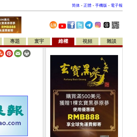
简体
-
正體
-
手機版
-
電子報
專題
寰宇
維權
視頻
雜談