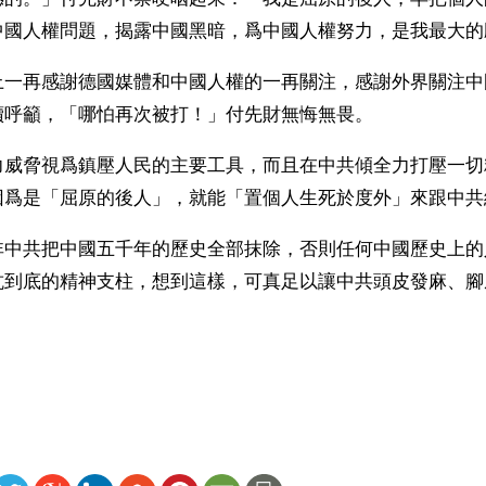
中國人權問題，揭露中國黑暗，爲中國人權努力，是我最大的
上一再感謝德國媒體和中國人權的一再關注，感謝外界關注中
續呼籲，「哪怕再次被打！」付先財無悔無畏。
力威脅視爲鎮壓人民的主要工具，而且在中共傾全力打壓一切
因爲是「屈原的後人」，就能「置個人生死於度外」來跟中共
非中共把中國五千年的歷史全部抹除，否則任何中國歷史上的
抗到底的精神支柱，想到這樣，可真足以讓中共頭皮發麻、腳
）
ww.renminbao.com/rmb/articles/2006/12/3/42433b.html