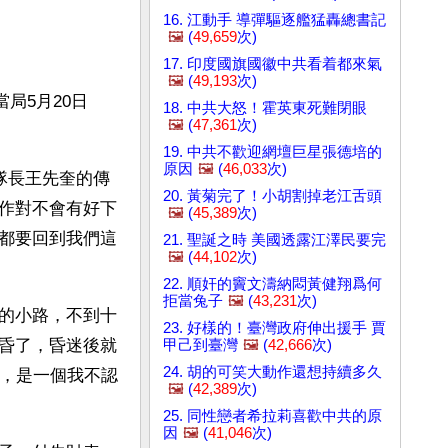
16. 江動手 導彈驅逐艦猛轟總書記
🖼️
(
49,659
次)
17. 印度國旗國徽中共看着都來氣
🖼️
(
49,193
次)
局5月20日
18. 中共大怒！霍英東死難閉眼
🖼️
(
47,361
次)
19. 中共不歡迎網壇巨星張德培的
原因
🖼️
(
46,033
次)
隊長王先奎的傳
20. 黃菊完了！小胡割掉老江舌頭
作對不會有好下
🖼️
(
45,389
次)
都要回到我們這
21. 聖誕之時 美國透露江澤民要完
🖼️
(
44,102
次)
22. 順奸的竇文濤納悶黃健翔爲何
拒當兔子
🖼️
(
43,231
次)
的小路，不到十
23. 好樣的！臺灣政府伸出援手 賈
昏了，昏迷後就
甲己到臺灣
🖼️
(
42,666
次)
24. 胡的可笑大動作還想持續多久
人，是一個我不認
🖼️
(
42,389
次)
25. 同性戀者希拉莉喜歡中共的原
因
🖼️
(
41,046
次)