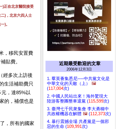
一)正在北京醫院接受
左二)，北京六四人士
右一)。
方米，移民安置費
食補貼費。
近期最受歡迎的文章
2006年12月3日
元（經多次上訪後
1. 羣英薈集悉尼──中共黨文化是
中華文化的天敵（上）
🖼️
年的生活補助費只
(
117,004
次)
元，達85%以
2. 中國人民站出來！海外驚現大
家的，補償也是
陸游客整團整車退黨 (
115,599
次)
3. 臺灣七千民衆集會 李大勇稱中
共政權機器在解體
🖼️
(
112,373
次)
4. 暴行震撼全場 共產黨是一個邪
次了，所有的國家
惡的生命 (
109,991
次)