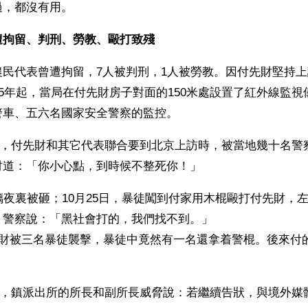
過，都沒有用。
遭拘留、判刑、勞教、毆打致殘
農民代表曾遭拘留，7人被判刑，1人被勞教。因付先財堅持
05年起，當局在付先財房子對面的150米處設置了紅外線監
警車、五六名國家安全警察的監控。
20日，付先財和其它代表聯合要到北京上訪時，被當地幾十名
財道：「你小心點，到時候不整死你！」
璃夜裏被砸；10月25日，暴徒闖到付家用木棍毆打付先財，
，警察說：「黑社會打的，我們找不到。」
先財被三名暴徒襲擊，暴徒中竟然有一名還拿着警棍。後來付
20日，鎮派出所的所長和副所長威脅說：若繼續告狀，與境外