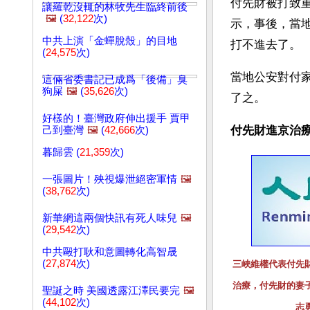
付先財被打致
讓羅乾沒輒的林牧先生臨終前後
🖼️
(
32,122
次)
示，事後，當
中共上演「金蟬脫殼」的目地
打不進去了。
(
24,575
次)
當地公安對付
這倆省委書記已成爲「後備」臭
狗屎
🖼️
(
35,626
次)
了之。
好樣的！臺灣政府伸出援手 賈甲
付先財進京治
己到臺灣
🖼️
(
42,666
次)
暮歸雲 (
21,359
次)
一張圖片！殃視爆泄絕密軍情
🖼️
(
38,762
次)
新華網這兩個快訊有死人味兒
🖼️
(
29,542
次)
中共毆打耿和意圖轉化高智晟
(
27,874
次)
三峽維權代表付先財
治療，付先財的妻子
聖誕之時 美國透露江澤民要完
🖼️
(
44,102
次)
志勇