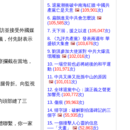
5. 退黨潮衝破中南海紅牆 中國共
產黨亡是天意
🖼️
(
109,901
次)
6. 扁鵲進見中共會怎麼說
🖼️
(
105,585
次)
上訪並接受外國媒
7. 天下溺，援之以道 (
105,047
次)
8. 《九評共產黨》發表兩週年 華
視儀，付先財表示
盛頓大集會
🖼️
(
103,676
次)
9. 劉淇參加大使派對 中共大爆流
氓嘴臉
🖼️
(
102,016
次)
警察攔截在當地，
10. 一場空前也必將絕後的和平運
動 (
101,971
次)
11. 中共又捧又批孫中山的原因
🖼️
(
101,011
次)
左腿骨折。向監視
12. 全球退黨中心：讓正義之聲更
加響亮 (
100,772
次)
的頭部縫了三
13. 傷痕 (
99,963
次)
14. 猜字謎：破解劉伯溫碑記的三
個字
🖼️
(
55,935
次)
15. 一個撞擊人心靈的信息
媒體聯繫，你一家
──「天畫」
🖼️
(
52,863
次)