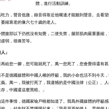
體，進行活動訓練。
話吃力，聲音低微，錄音得靠近他嘴邊才能聽到聲音。去看望
，萎縮衰老的像六七十歲的老人。
身體腹部以下仍然沒有知覺，二便失禁，腿部肌肉嚴重萎縮，
很虛弱，很痛苦等。
後人」
果再給您一腳，您可能就死了。萬一您死了，您會覺得還有甚
果不是德國媒體和中國人權的呼籲，我的小命也活不到今天，
意義。萬一，我被打死了，我遺憾的是中國法律（公正）、人
生存，中國還這麼黑暗。」
的這件事情，德國家喻戶曉都知道了。我爲外國媒體的呼籲感
憾的。」付先財不禁哽咽起來：「我是屈原的後人，早把個人