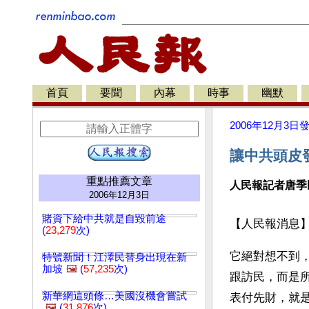
首頁
要聞
內幕
時事
幽默
2006年12月3日
讓中共頭皮
重點推薦文章
人民報記者唐季
2006年12月3日
賭資下給中共就是自毀前途
【人民報消息
(
23,279
次)
它絕對想不到
特號新聞！江澤民替身出現在新
加坡
🖼️
(
57,235
次)
跟訪民，而是
新華網這頭條…美國沒機會嘗試
表付先財，就
🖼️
(
31,876
次)