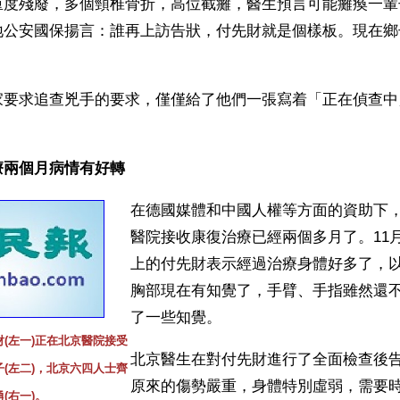
重度殘廢，多個頸椎骨折，高位截癱，醫生預言可能癱瘓一輩
地公安國保揚言：誰再上訪告狀，付先財就是個樣板。現在鄉
家要求追查兇手的要求，僅僅給了他們一張寫着「正在偵查中
療兩個月病情有好轉
在德國媒體和中國人權等方面的資助下
醫院接收康復治療已經兩個多月了。11月
上的付先財表示經過治療身體好多了，
胸部現在有知覺了，手臂、手指雖然還
了一些知覺。
(左一)正在北京醫院接受
北京醫生在對付先財進行了全面檢查後
(左二)，北京六四人士齊
原來的傷勢嚴重，身體特別虛弱，需要
(右一)。