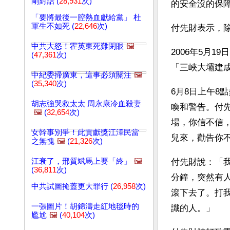
剛對話 (
28,931
次)
的安全沒的保
「要將最後一腔熱血獻給黨」 杜
軍生不如死 (
22,646
次)
付先財表示，
中共大怒！霍英東死難閉眼
🖼️
2006年5月
(
47,361
次)
「三峽大壩建
中紀委掃廣東，這事必須關注
🖼️
(
35,340
次)
6月8日上午8
胡志強哭救太太 周永康冷血殺妻
喚和警告。付
🖼️
(
32,654
次)
場，你信不信
女幹事別爭！此貢獻獎江澤民當
兒來，勸告你
之無愧
🖼️
(
21,326
次)
江衰了，邢質斌馬上要「終」
🖼️
付先財說：「
(
36,811
次)
分鐘，突然有
中共試圖掩蓋更大罪行 (
26,958
次)
滾下去了。打
一張圖片！胡錦濤走紅地毯時的
識的人。」
尷尬
🖼️
(
40,104
次)