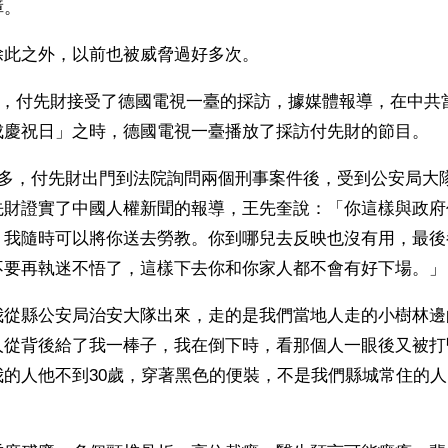
障。
除此之外，以前也被威脅過好多次。
19日，付先財接受了德國電視一臺的採訪，據媒體報導，在中共當
成慶祝日」之時，德國電視一臺播放了採訪付先財的節目。
點多，付先財出門到法院詢問兩個刑事案件後，受到公安局大
先財證實了中國人權新聞的報導，王先奎說：「你這樣與政府
，我隨時可以將你送去勞教。你到哪兒去反映也沒有用，最後
不要再執迷不悟了，這樣下去你和你家人都不會有好下場。」
我從縣公安局治安大隊出來，走的是我們當地人走的小樹林邊
人從背後給了我一棒子，我在倒下時，看那個人一眼後又被打
我的人他不到30歲，穿著黑色的便裝，不是我們縣城常住的