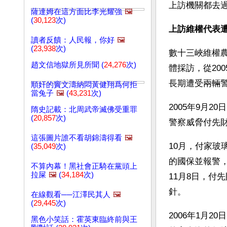
上訪機關都去
薩達姆在這方面比李光耀強
🖼️
(
30,123
次)
上訪維權代表
讀者反饋：人民報，你好
🖼️
(
23,938
次)
數十三峽維權
趙文信地獄所見所聞 (
24,276
次)
體採訪，從20
長期遭受兩輛
順奸的竇文濤納悶黃健翔爲何拒
當兔子
🖼️
(
43,231
次)
2005年9月
隋史記載：北周武帝滅佛受重罪
(
20,857
次)
警察威脅付先
這張圖片誰不看胡錦濤得看
🖼️
10月，付家玻
(
35,049
次)
的國保並報警
不算內幕！黑社會正騎在黨頭上
拉屎
🖼️
(
34,184
次)
11月8日，付
針。
在線觀看──江澤民其人
🖼️
(
29,445
次)
2006年1月
黑色小笑話：霍英東臨終前與王