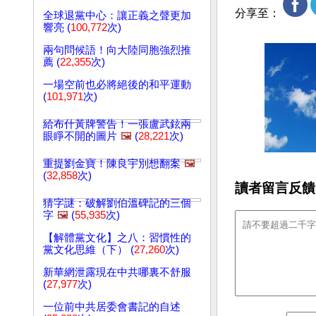
分享至：
全球退黨中心：讓正義之聲更加
響亮 (
100,772
次)
兩句問候語！向大陸同胞強烈推
薦 (
22,355
次)
一場空前也必將絕後的和平運動
(
101,971
次)
給布什黃牌警告！一張盧武鉉兩
眼睜不開的圖片
🖼️
(
28,221
次)
重提劉金寶！陳良宇別想翻案
🖼️
(
32,858
次)
讀者留言反饋
猜字謎：破解劉伯溫碑記的三個
字
🖼️
(
55,935
次)
【解體黨文化】之八：習慣性的
黨文化思維（下） (
27,260
次)
新華網泄露現在中共哪裏不舒服
(
27,977
次)
一位前中共居委會書記的自述