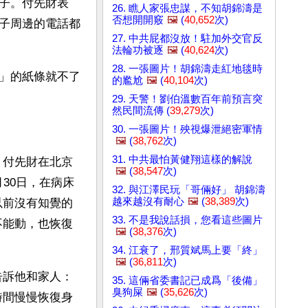
子。付先財表
26. 瞧人家張忠謀，不知胡錦濤是
否想開開竅
🖼️
(
40,652
次)
子周邊的電話都
27. 中共屁都沒放！駐加外交官反
法輪功被逐
🖼️
(
40,624
次)
28. 一張圖片！胡錦濤走紅地毯時
」的紙條就不了
的尷尬
🖼️
(
40,104
次)
29. 天警！劉伯溫數百年前預言突
然民間流傳 (
39,279
次)
30. 一張圖片！殃視爆泄絕密軍情
🖼️
(
38,762
次)
31. 中共最怕黃健翔這樣的解說
，付先財在北京
🖼️
(
38,547
次)
30日，在病床
32. 與江澤民玩「哥倆好」 胡錦濤
越來越沒有耐心
🖼️
(
38,389
次)
以前沒有知覺的
33. 不是我說話損，您看這些圖片
不能動，也恢復
🖼️
(
38,376
次)
34. 江衰了，邢質斌馬上要「終」
🖼️
(
36,811
次)
告訴他和家人：
35. 這倆省委書記已成爲「後備」
臭狗屎
🖼️
(
35,626
次)
時間慢慢恢復身