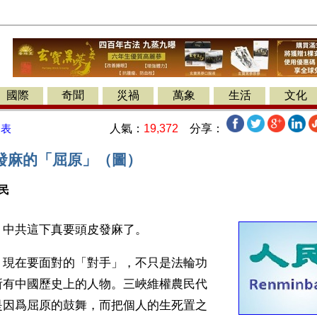
國際
奇聞
災禍
萬象
生活
文化
人氣：
19,372
分享：
發表
發麻的「屈原」（圖）
民
】中共這下真要頭皮發麻了。
，現在要面對的「對手」，不只是法輪功
所有中國歷史上的人物。三峽維權農民代
是因爲屈原的鼓舞，而把個人的生死置之