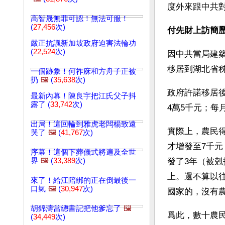
度外來跟中共
高智晟無罪可認！無法可服！
(
27,456
次)
付先財上訪簡
嚴正抗議新加坡政府迫害法輪功
(
22,524
次)
因中共當局建築
移居到湖北省
一個跡象！何祚庥和方舟子正被
扔
🖼️
(
35,638
次)
政府許諾移居後
最新內幕！陳良宇把江氏父子抖
露了 (
33,742
次)
4萬5千元；每
出局！這回輪到雅虎老闆楊致遠
實際上，農民得
哭了
🖼️
(
41,767
次)
才增發至7千元
序幕！這個下葬儀式將遍及全世
界
🖼️
(
33,389
次)
發了3年（被剋
上。還不算以
來了！給江陪綁的正在倒最後一
口氣
🖼️
(
30,947
次)
國家的，沒有
胡錦濤當總書記把他爹忘了
🖼️
爲此，數十農民
(
34,449
次)