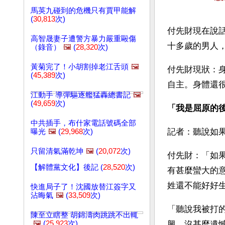
馬英九碰到的危機只有賈甲能解
(
30,813
次)
付先財現在說
高智晟妻子遭警方暴力嚴重毆傷
十多歲的男人
（錄音）
🖼️
(
28,320
次)
黃菊完了！小胡割掉老江舌頭
🖼️
付先財現狀：
(
45,389
次)
自主。身體還
江動手 導彈驅逐艦猛轟總書記
🖼️
(
49,659
次)
「我是屈原的
中共插手，布什家電話號碼全部
記者：聽說如
曝光
🖼️
(
29,968
次)
只留清氣滿乾坤
🖼️
(
20,072
次)
付先財：「如
【解體黨文化】後記 (
28,520
次)
有甚麼蠻大的
姓還不能好好
快進局子了！沈國放替江簽字又
沾晦氣
🖼️
(
33,509
次)
「聽說我被打
陳至立瞎整 胡錦濤肉跳跳不出輒
🖼️
(
25,923
次)
興，沒甚麼遺