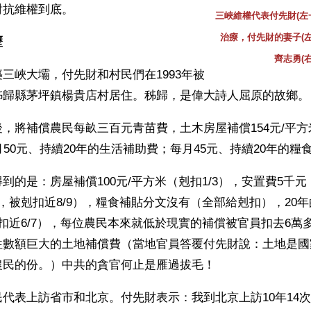
對抗維權到底。
三峽維權代表付先財(左
治療，付先財的妻子(
歷
齊志勇(
三峽大壩，付先財和村民們在1993年被
秭歸縣茅坪鎮楊貴店村居住。秭歸，是偉大詩人屈原的故鄉。
，將補償農民每畝三百元青苗費，土木房屋補償154元/平
月50元、持續20年的生活補助費；每月45元、持續20年的糧
到的是：房屋補償100元/平方米（剋扣1/3），安置費5千
，被剋扣近8/9），糧食補貼分文沒有（全部給剋扣），20
扣近6/7），每位農民本來就低於現實的補償被官員扣去6萬多
往數額巨大的土地補償費（當地官員答覆付先財說：土地是國
農民的份。）中共的貪官何止是雁過拔毛！
代表上訪省市和北京。付先財表示：我到北京上訪10年14