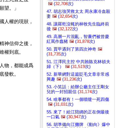
🖼️
(
32,708
次)
願望。」
47. 胡志強哭救太太 周永康冷血殺
妻
🖼️
(
32,654
次)
國人權的現狀，
48. 讓羅乾沒輒的林牧先生臨終前
後
🖼️
(
32,122
次)
49. 高層一片混亂，智囊們被曾慶
紅罵作蠢豬
🖼️
(
31,878
次)
精神信仰之後，
50. 賈甲遇到了第四次神奇
🖼️
維權到底。
(
31,735
次)
51. 江澤民主控 中共賄賂克林頓夫
人物，都能成爲
婦（下）
🖼️
(
31,519
次)
底發軟。
52. 新華網對這篇貶毛文章非常感
興趣
🖼️
(
31,236
次)
53. 小笑話：給辦公廳主任王剛女
兒的一封招親信 (
31,174
次)
54. 啥事都有！一個噴嚏一死四傷
🖼️
(
31,031
次)
55. 來了！給江陪綁的正在倒最後
一口氣
🖼️
(
30,947
次)
56. 胡準備向江攤牌 《動向》爆中