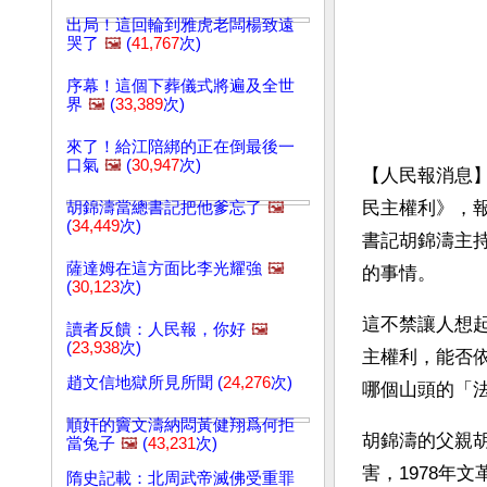
出局！這回輪到雅虎老闆楊致遠
哭了
🖼️
(
41,767
次)
序幕！這個下葬儀式將遍及全世
界
🖼️
(
33,389
次)
來了！給江陪綁的正在倒最後一
口氣
🖼️
(
30,947
次)
【人民報消息】
民主權利》，報
胡錦濤當總書記把他爹忘了
🖼️
(
34,449
次)
書記胡錦濤主
薩達姆在這方面比李光耀強
🖼️
的事情。
(
30,123
次)
這不禁讓人想
讀者反饋：人民報，你好
🖼️
(
23,938
次)
主權利，能否
趙文信地獄所見所聞 (
24,276
次)
哪個山頭的「
順奸的竇文濤納悶黃健翔爲何拒
胡錦濤的父親
當兔子
🖼️
(
43,231
次)
害，1978年
隋史記載：北周武帝滅佛受重罪