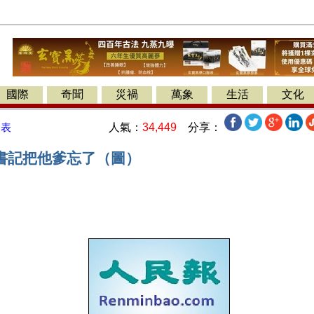
國際
奇聞
災禍
萬象
生活
文化
人氣：
34,449
分享：
發表
書記把他爹忘了（圖）