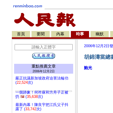
首頁
要聞
內幕
時事
幽默
2006年12月2日
胡錦濤當總
重點推薦文章
鮑光
2006年12月2日
嚴正抗議新加坡政府迫害法輪功
(
22,524
次)
一個跡象！何祚庥和方舟子正被
扔
🖼️
(
35,638
次)
最新內幕！陳良宇把江氏父子抖
露了 (
33,742
次)