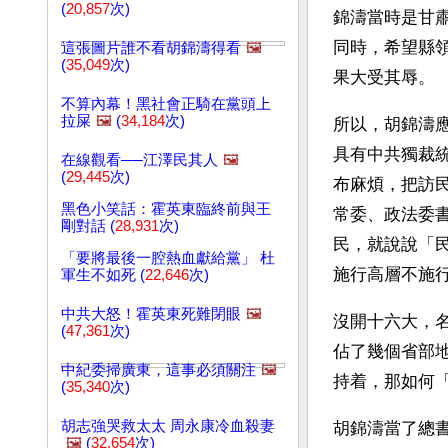
(
20,857
次)
錦濤當時是甘
同時，希望縣
這張圖片誰不看胡錦濤得看
🖼️
(
35,049
次)
果大受其辱。
不算內幕！黑社會正騎在黨頭上
拉屎
🖼️
(
34,184
次)
所以，胡錦濤
具有中共獨裁
在線觀看──江澤民其人
🖼️
(
29,445
次)
布麻煩，把訪
黑色小笑話：霍英東臨終前與王
常委、政法委
剛對話 (
28,931
次)
民，就說說「
「要將最後一腔熱血獻給黨」 杜
施行高層不施
軍生不如死 (
22,646
次)
中共大怒！霍英東死難閉眼
🖼️
沒開十六大，
(
47,361
次)
佔了幾個省部
中紀委掃廣東，這事必須關注
🖼️
持着，那如何
(
35,340
次)
胡志強哭救太太 周永康冷血殺妻
胡錦濤當了總
🖼️
(
32,654
次)