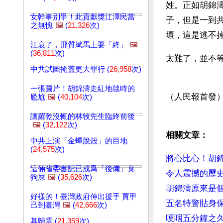
姓。正如胡錦
女幹事別爭！此貢獻獎江澤民當
子，但是一到
之無愧
🖼️
(
21,326
次)
壞，這是逃不
江衰了，邢質斌馬上要「終」
🖼️
(
36,811
次)
太難了，並不
中共試圖掩蓋更大罪行 (
26,958
次)
一張圖片！胡錦濤走紅地毯時的
（人民報首發
尷尬
🖼️
(
40,104
次)
讓羅乾沒輒的林牧先生臨終前後
🖼️
(
32,122
次)
相關文章：
中共上演「金蟬脫殼」的目地
(
24,575
次)
將心比心！胡
這倆省委書記已成爲「後備」臭
令人震撼的歷
狗屎
🖼️
(
35,626
次)
胡錦濤原來是
好樣的！臺灣政府伸出援手 賈甲
五名特警貼身
己到臺灣
🖼️
(
42,666
次)
哽咽五分鐘之久
暮歸雲 (
21,359
次)