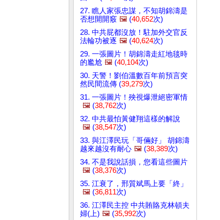
27. 瞧人家張忠謀，不知胡錦濤是
否想開開竅
🖼️
(
40,652
次)
28. 中共屁都沒放！駐加外交官反
法輪功被逐
🖼️
(
40,624
次)
29. 一張圖片！胡錦濤走紅地毯時
的尷尬
🖼️
(
40,104
次)
30. 天警！劉伯溫數百年前預言突
然民間流傳 (
39,279
次)
31. 一張圖片！殃視爆泄絕密軍情
🖼️
(
38,762
次)
32. 中共最怕黃健翔這樣的解說
🖼️
(
38,547
次)
33. 與江澤民玩「哥倆好」 胡錦濤
越來越沒有耐心
🖼️
(
38,389
次)
34. 不是我說話損，您看這些圖片
🖼️
(
38,376
次)
35. 江衰了，邢質斌馬上要「終」
🖼️
(
36,811
次)
36. 江澤民主控 中共賄賂克林頓夫
婦(上)
🖼️
(
35,992
次)