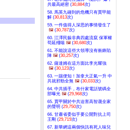
共最高絕密 (
30,884
次)
58. 馬英九碰到的危機只有賈甲能
解 (
30,813
次)
59. 一件值得人深思的事情發生了
🖼️
(
30,787
次)
60. 江澤民躲非典四處流竄 保軍權
苟延殘喘
🖼️
(
30,680
次)
61. 不能說這些大領導沒有衝鋒陷
陣
🖼️
(
30,257
次)
62. 薩達姆在這方面比李光耀強
🖼️
(
30,123
次)
63. 一踹便知！加拿大正氣一升 中
共就邪勁全無
🖼️
(
30,033
次)
64. 中共插手，布什家電話號碼全
部曝光
🖼️
(
29,968
次)
65. 賈甲關於中共迫害高智晟全家
的聲明 (
29,750
次)
66. 甘肅省委似乎要公開對抗上司
王剛 (
29,719
次)
67. 新華網這兩個快訊有死人味兒