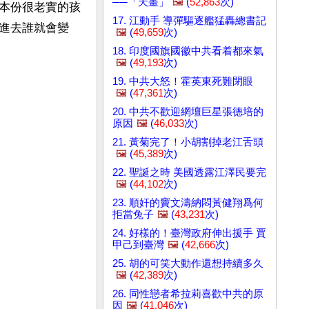
──「天畫」
🖼️
(
52,863
次)
本份很老實的孩
17. 江動手 導彈驅逐艦猛轟總書記
進去誰就會變
🖼️
(
49,659
次)
18. 印度國旗國徽中共看着都來氣
🖼️
(
49,193
次)
19. 中共大怒！霍英東死難閉眼
🖼️
(
47,361
次)
20. 中共不歡迎網壇巨星張德培的
原因
🖼️
(
46,033
次)
21. 黃菊完了！小胡割掉老江舌頭
🖼️
(
45,389
次)
22. 聖誕之時 美國透露江澤民要完
🖼️
(
44,102
次)
23. 順奸的竇文濤納悶黃健翔爲何
拒當兔子
🖼️
(
43,231
次)
24. 好樣的！臺灣政府伸出援手 賈
甲己到臺灣
🖼️
(
42,666
次)
25. 胡的可笑大動作還想持續多久
🖼️
(
42,389
次)
26. 同性戀者希拉莉喜歡中共的原
因
🖼️
(
41,046
次)