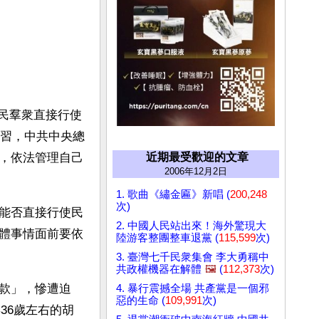
人民羣衆直接行使
學習，中共中央總
近期最受歡迎的文章
，依法管理自己
2006年12月2日
1. 歌曲《繡金匾》新唱 (
200,248
次)
能否直接行使民
2. 中國人民站出來！海外驚現大
體事情面前要依
陸游客整團整車退黨 (
115,599
次)
3. 臺灣七千民衆集會 李大勇稱中
共政權機器在解體
🖼️
(
112,373
次)
款」，慘遭迫
4. 暴行震撼全場 共產黨是一個邪
惡的生命 (
109,991
次)
36歲左右的胡