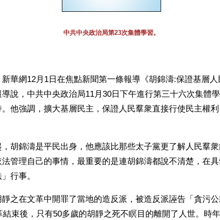
中共中央政治局第23次集體學習。
新華網12月1日在焦點新聞第一條報導《胡錦濤:保證基層
導說，中共中央政治局11月30日下午進行第三十六次集體
持。他強調，擴大基層民主，保證人民羣衆直接行使民主權利
起，胡錦濤是平民出身，他應該比那些太子黨更了解人民羣衆
依法管理自己的事情，最重要的是連胡錦濤都說不清楚，在具
法」行事。
胡靜之在文革中開罪了當地的造反派，被造反派誣告「貪污公
文革結束後，只有50多歲的胡靜之死不瞑目的離開了人世。時年