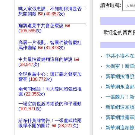
讀者暱稱:
瞧人家張忠謀，不知胡錦濤是否
想開開竅
🖼️
(
40,652
次)
扁鵲進見中共會怎麼說
🖼️
(
105,585
次)
歡迎您的留言
高層一片混亂，智囊們被曾慶紅
罵作蠢豬
🖼️
(
31,878
次)
中共不得不在
中共最怕黃健翔這樣的解說
🖼️
(
38,547
次)
大揭密！新華
全球退黨中心：讓正義之聲更加
新華網按遺照
響亮 (
100,772
次)
新華網永遠都
兩句問候語！向大陸同胞強烈推
薦 (
22,355
次)
一張圖片！新
一場空前也必將絕後的和平運動
新華網這頭版
(
101,971
次)
新華網泄露軍
給布什黃牌警告！一張盧武鉉兩
眼睜不開的圖片
🖼️
(
28,221
次)
新華網這頭條