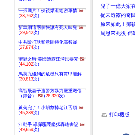
兒子十億大案
一張圖片！殃視爆泄絕密軍情
🖼️
從未透露的奇
(
38,762
次)
原來如此！鄧
新華網這兩個快訊有死人味兒
🖼️
(
29,542
次)
周恩來死後 鄧
中共毆打耿和意圖轉化高智晟
(
27,874
次)
聖誕之時 美國透露江澤民要完
🖼️
(
44,102
次)
馬英九碰到的危機只有賈甲能解
(
30,813
次)
高智晟妻子遭警方暴力嚴重毆傷
（錄音）
🖼️
(
28,320
次)
文章網址: http://w
黃菊完了！小胡割掉老江舌頭
🖼️
(
45,389
次)
打印機版
江動手 導彈驅逐艦猛轟總書記
🖼️
(
49,659
次)