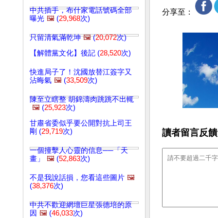
中共插手，布什家電話號碼全部
分享至：
曝光
🖼️
(
29,968
次)
只留清氣滿乾坤
🖼️
(
20,072
次)
【解體黨文化】後記 (
28,520
次)
快進局子了！沈國放替江簽字又
沾晦氣
🖼️
(
33,509
次)
陳至立瞎整 胡錦濤肉跳跳不出輒
🖼️
(
25,923
次)
甘肅省委似乎要公開對抗上司王
讀者留言反饋
剛 (
29,719
次)
一個撞擊人心靈的信息──「天
畫」
🖼️
(
52,863
次)
不是我說話損，您看這些圖片
🖼️
(
38,376
次)
中共不歡迎網壇巨星張德培的原
因
🖼️
(
46,033
次)