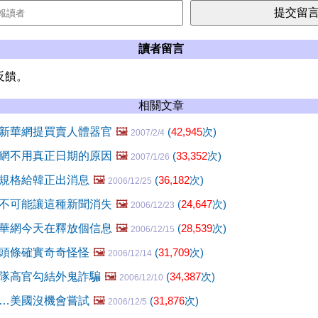
讀者留言
反饋。
相關文章
新華網提買賣人體器官
🖼️
(
42,945
次)
2007/2/4
網不用真正日期的原因
🖼️
(
33,352
次)
2007/1/26
規格給韓正出消息
🖼️
(
36,182
次)
2006/12/25
不可能讓這種新聞消失
🖼️
(
24,647
次)
2006/12/23
華網今天在釋放個信息
🖼️
(
28,539
次)
2006/12/15
頭條確實奇奇怪怪
🖼️
(
31,709
次)
2006/12/14
隊高官勾結外鬼詐騙
🖼️
(
34,387
次)
2006/12/10
…美國沒機會嘗試
🖼️
(
31,876
次)
2006/12/5