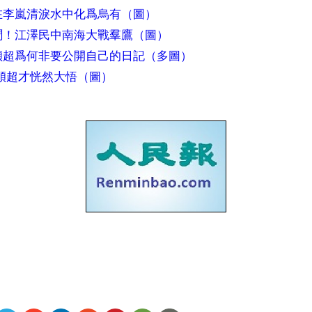
在李嵐清淚水中化爲烏有（圖）
聞！江澤民中南海大戰羣鷹（圖）
穎超爲何非要公開自己的日記（多圖）
穎超才恍然大悟（圖）
ww.renminbao.com/rmb/articles/2006/12/2/42430b.html