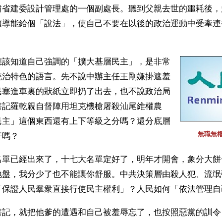
肅省建委設計管理處的一個副處長。聽到父親去世的噩耗後，
領導能給個「說法」，使自己不要在以後的政治運動中受牽連
應該知道自己強調的「擴大基層民主」，是非常
統治特色的語言。先不說中辦主任王剛嫌掛遮羞
民塞進車裏的狀紙立即扔了出去，也不說政治局
書記羅乾親自督陣用坦克機槍屠殺汕尾維權農
民主」這個東西還有上下等級之分嗎？還分底層
無職無
行嗎？
名單已經出來了，十七大名單定好了，明年才開會，象分大餅
地盤，我分少了也不能讓你舒服。中共決策層由殺人犯、流氓
「保證人民羣衆直接行使民主權利」？人民如何「依法管理自
書記，就把他爹的遭遇和自己被羞辱忘了，也按照惡黨的訓令