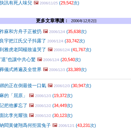
快訊有死人味兒
🖼️
(
29,542
次)
2006/11/25
更多文章導讀：
2006年12月2日
祚庥和方舟子正被扔
🖼️
(
35,638
次)
2006/12/4
良宇把江氏父子抖露了
(
33,742
次)
2006/12/4
到雅虎老闆楊致遠哭了
🖼️
(
41,767
次)
2006/12/4
"退"也讓中共心驚
🖼️
(
20,540
次)
2006/12/4
葬儀式將遍及全世界
🖼️
(
33,389
次)
2006/12/3
綁的正在倒最後一口氣
🖼️
(
30,947
次)
2006/12/3
麻的「屈原」
🖼️
(
19,372
次)
2006/12/3
記把他爹忘了
🖼️
(
34,449
次)
2006/12/2
面比李光耀強
🖼️
(
30,123
次)
2006/12/2
納悶黃健翔爲何拒當兔子
🖼️
(
43,231
次)
2006/12/1