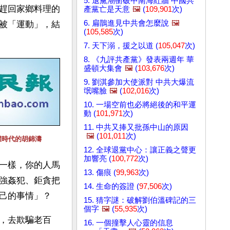
5. 退黨潮衝破中南海紅牆 中國共
趕回家鄉料理的
產黨亡是天意
🖼️
(
109,901
次)
6. 扁鵲進見中共會怎麼說
🖼️
被「運動」，結
(
105,585
次)
7. 天下溺，援之以道 (
105,047
次)
8. 《九評共產黨》發表兩週年 華
盛頓大集會
🖼️
(
103,676
次)
9. 劉淇參加大使派對 中共大爆流
氓嘴臉
🖼️
(
102,016
次)
10. 一場空前也必將絕後的和平運
動 (
101,971
次)
11. 中共又捧又批孫中山的原因
🖼️
(
101,011
次)
權時代的胡錦濤
12. 全球退黨中心：讓正義之聲更
加響亮 (
100,772
次)
一樣，你的人馬
13. 傷痕 (
99,963
次)
強姦犯、鉅貪把
14. 生命的簽證 (
97,506
次)
己的事情」？
15. 猜字謎：破解劉伯溫碑記的三
個字
🖼️
(
55,935
次)
，去欺騙老百
16. 一個撞擊人心靈的信息