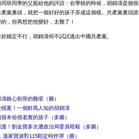
濤同班同學的父親給他的評語：在學校的時候，胡錦濤是個很
共產黨裏頭，就把一個好好的孩子弄成這個樣。共產黨裏頭誰
掉的，你再想把他變好，太難了！ 
等於鐵定不行，胡錦濤何不試試逃出中國共產黨。
）
錦濤錐心刺骨的難堪（圖）
史檔案！一個鮮爲人知的胡錦濤
個很本份很老實的孩子（多圖）
保護！劉金寶多次遭政治局委員暗殺（多圖）
 溫家寶淚對115顆定時炸彈（圖）