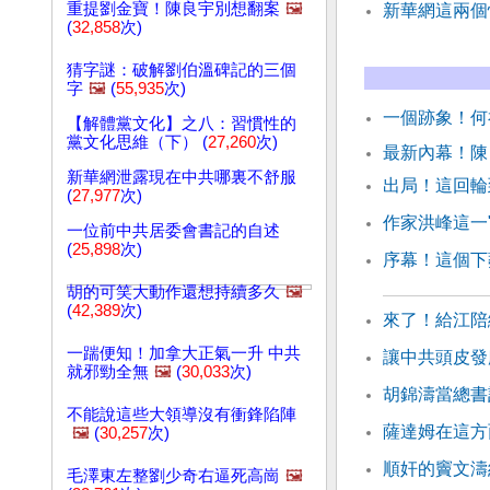
重提劉金寶！陳良宇別想翻案
🖼️
新華網這兩個
(
32,858
次)
猜字謎：破解劉伯溫碑記的三個
字
🖼️
(
55,935
次)
一個跡象！何
【解體黨文化】之八：習慣性的
黨文化思維（下） (
27,260
次)
最新內幕！陳
新華網泄露現在中共哪裏不舒服
出局！這回輪
(
27,977
次)
作家洪峰這一
一位前中共居委會書記的自述
(
25,898
次)
序幕！這個下
胡的可笑大動作還想持續多久
🖼️
(
42,389
次)
來了！給江陪
一踹便知！加拿大正氣一升 中共
讓中共頭皮發
就邪勁全無
🖼️
(
30,033
次)
胡錦濤當總書
不能說這些大領導沒有衝鋒陷陣
薩達姆在這方
🖼️
(
30,257
次)
順奸的竇文濤
毛澤東左整劉少奇右逼死高崗
🖼️