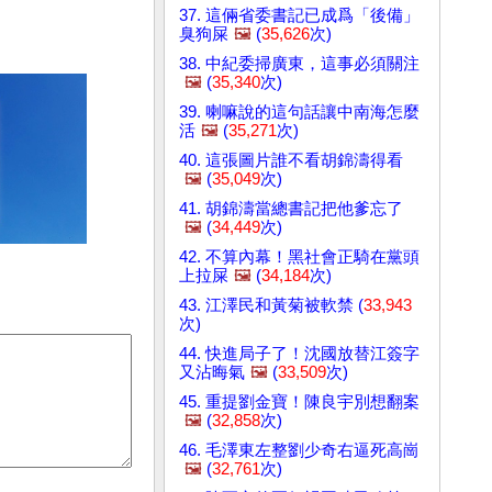
37. 這倆省委書記已成爲「後備」
臭狗屎
🖼️
(
35,626
次)
38. 中紀委掃廣東，這事必須關注
🖼️
(
35,340
次)
39. 喇嘛說的這句話讓中南海怎麼
活
🖼️
(
35,271
次)
40. 這張圖片誰不看胡錦濤得看
🖼️
(
35,049
次)
41. 胡錦濤當總書記把他爹忘了
🖼️
(
34,449
次)
42. 不算內幕！黑社會正騎在黨頭
上拉屎
🖼️
(
34,184
次)
43. 江澤民和黃菊被軟禁 (
33,943
次)
44. 快進局子了！沈國放替江簽字
又沾晦氣
🖼️
(
33,509
次)
45. 重提劉金寶！陳良宇別想翻案
🖼️
(
32,858
次)
46. 毛澤東左整劉少奇右逼死高崗
🖼️
(
32,761
次)