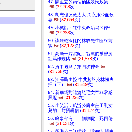
47. 陳至立的兩個禍國殃民政策
🖼️
(
32,708
次)
48. 胡志強哭救太太 周永康冷血殺
妻
🖼️
(
32,654
次)
49. 小笑話：進中央政治局的條件
🖼️
(
32,393
次)
50. 讓羅乾沒輒的林牧先生臨終前
後
🖼️
(
32,122
次)
51. 高層一片混亂，智囊們被曾慶
紅罵作蠢豬
🖼️
(
31,878
次)
52. 賈甲遇到了第四次神奇
🖼️
(
31,735
次)
53. 江澤民主控 中共賄賂克林頓夫
婦（下）
🖼️
(
31,519
次)
54. 新華網對這篇貶毛文章非常感
興趣
🖼️
(
31,236
次)
55. 小笑話：給辦公廳主任王剛女
兒的一封招親信 (
31,174
次)
56. 啥事都有！一個噴嚏一死四傷
🖼️
(
31,031
次)
57. 胡準備向江攤牌 《動向》爆中