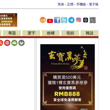
简体
-
正體
-
手機版
-
電子報
專題
寰宇
維權
視頻
雜談