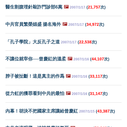
醫生割腹埋針敲詐門診部6萬
🖼️
(
21,757
次)
2007/1/17
中共官員繁榮娼盛 揚名海外
🖼️
(
34,972
次)
2007/1/17
「孔子學院」大反孔子之道
(
22,538
次)
2007/1/17
不讓位就宰你──曾慶紅的溫柔
🖼️
(
44,107
次)
2007/1/16
脖子被扯斷！這是真主的作爲
🖼️
(
33,117
次)
2007/1/16
從力虹的獲罪看到中共的最怕
🖼️
(
31,147
次)
2007/1/16
內幕！胡決不把國家主席讓給曾慶紅
(
43,387
次)
2007/1/15