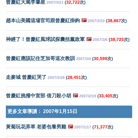
曾慶紅大罵李肇星
(
32,722
次)
2007/3/21
趙本山美國這場官司跟曾慶紅掛鉤
🖼️
(
38,867
次)
2007/3/10
神經了！曾慶紅風球試探囊括黨政軍
🖼️
(
38,723
次)
2007/3/6
曾慶紅應該記住芝加哥這次教訓
(
30,599
次)
2007/3/4
走麥城 曾慶紅哭了
(
28,451
次)
2007/2/28
曾慶紅挑撥中宣部 借刀殺小胡
🖼️
(
33,405
次)
2007/2/19
更多文章導讀：
2007年1月15日
黃菊玩花弄草 老婆包養男雞
🖼️
(
71,377
次)
2007/1/17