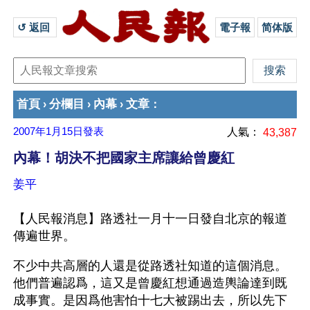
↺ 返回 
電子報
简体版
首頁
分欄目
內幕
文章
›
›
›
：
2007年1月15日
發表
人氣：
43,387
內幕！胡決不把國家主席讓給曾慶紅
姜平
【人民報消息】路透社一月十一日發自北京的報道
傳遍世界。
不少中共高層的人還是從路透社知道的這個消息。
他們普遍認爲，這又是曾慶紅想通過造輿論達到既
成事實。是因爲他害怕十七大被踢出去，所以先下