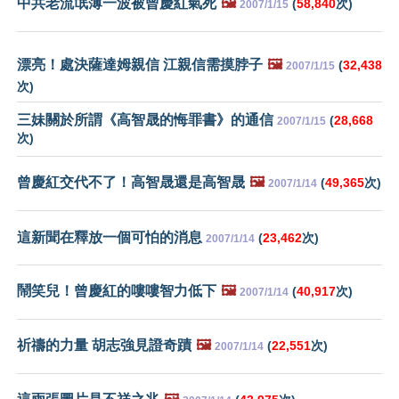
中共老流氓薄一波被曾慶紅氣死
🖼️
(
58,840
次)
2007/1/15
漂亮！處決薩達姆親信 江親信需摸脖子
🖼️
(
32,438
2007/1/15
次)
三妹關於所謂《高智晟的悔罪書》的通信
(
28,668
2007/1/15
次)
曾慶紅交代不了！高智晟還是高智晟
🖼️
(
49,365
次)
2007/1/14
這新聞在釋放一個可怕的消息
(
23,462
次)
2007/1/14
鬧笑兒！曾慶紅的嘍嘍智力低下
🖼️
(
40,917
次)
2007/1/14
祈禱的力量 胡志強見證奇蹟
🖼️
(
22,551
次)
2007/1/14