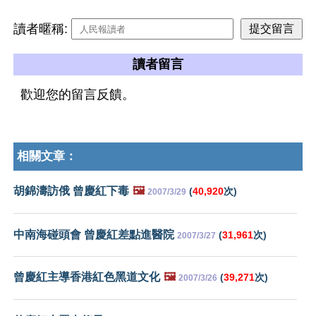
讀者暱稱:
讀者留言
歡迎您的留言反饋。
相關文章：
胡錦濤訪俄 曾慶紅下毒
🖼️
(
40,920
次)
2007/3/29
中南海碰頭會 曾慶紅差點進醫院
(
31,961
次)
2007/3/27
曾慶紅主導香港紅色黑道文化
🖼️
(
39,271
次)
2007/3/26