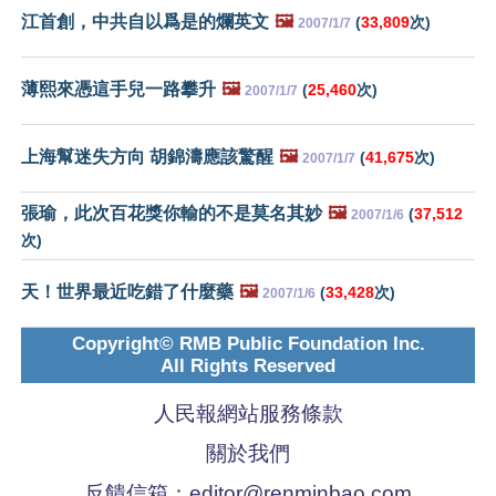
江首創，中共自以爲是的爛英文
🖼️
(
33,809
次)
2007/1/7
薄熙來憑這手兒一路攀升
🖼️
(
25,460
次)
2007/1/7
上海幫迷失方向 胡錦濤應該驚醒
🖼️
(
41,675
次)
2007/1/7
張瑜，此次百花獎你輸的不是莫名其妙
🖼️
(
37,512
2007/1/6
次)
天！世界最近吃錯了什麼藥
🖼️
(
33,428
次)
2007/1/6
Copyright© RMB Public Foundation Inc.
All Rights Reserved
人民報網站服務條款
關於我們
反饋信箱：
editor@renminbao.com