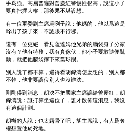
手爲強。高層普遍對曾慶紅警惕性很高，說這小子
要真把握大權，那後果不堪設想。
有一位軍委副主席罵咧子說：他媽的，他以爲這是
幹出了孩子來，不認賬不行哪。
還有一位更絕：看見薩達姆他兄弟的腦袋身子分家
沒有？他有特務，我有真傢伙，他小子要敢隨便亂
動，就把他腦袋擰下來當球踢。
別人說了都不算，還得看胡錦濤怎麼想的，別人都
不幹，他非要讓位別人也沒辦法。 
剛剛得到消息，胡決不把國家主席讓給曾慶紅，胡
錦濤說：誰打算坐這位子，誰才散佈這消息，我沒
有這個計劃。
胡辦的人說：也太露骨了吧，胡主席說，有人爲奪
權想置他於死地。 