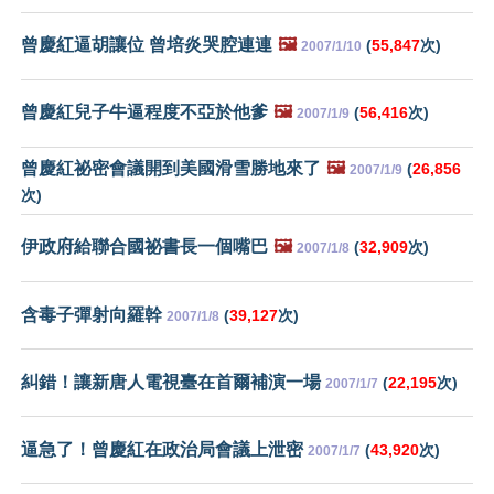
曾慶紅逼胡讓位 曾培炎哭腔連連
🖼️
(
55,847
次)
2007/1/10
曾慶紅兒子牛逼程度不亞於他爹
🖼️
(
56,416
次)
2007/1/9
曾慶紅祕密會議開到美國滑雪勝地來了
🖼️
(
26,856
2007/1/9
次)
伊政府給聯合國祕書長一個嘴巴
🖼️
(
32,909
次)
2007/1/8
含毒子彈射向羅幹
(
39,127
次)
2007/1/8
糾錯！讓新唐人電視臺在首爾補演一場
(
22,195
次)
2007/1/7
逼急了！曾慶紅在政治局會議上泄密
(
43,920
次)
2007/1/7