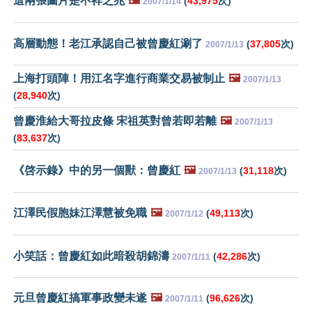
這兩張圖片是不祥之兆
🖼️
(
43,975
次)
2007/1/14
高層動態！老江承認自己被曾慶紅涮了
(
37,805
次)
2007/1/13
上海打頭陣！用江名字進行商業交易被制止
🖼️
2007/1/13
(
28,940
次)
曾慶淮給大哥拉皮條 宋祖英對曾若即若離
🖼️
2007/1/13
(
83,637
次)
《啓示錄》中的另一個獸：曾慶紅
🖼️
(
31,118
次)
2007/1/13
江澤民假胞妹江澤慧被免職
🖼️
(
49,113
次)
2007/1/12
小笑話：曾慶紅如此暗殺胡錦濤
(
42,286
次)
2007/1/11
元旦曾慶紅搞軍事政變未遂
🖼️
(
96,626
次)
2007/1/11