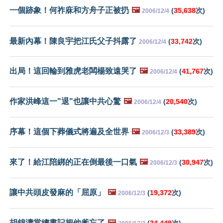
一個跡象！何祚庥和方舟子正被扔
🖼️
(
35,638
次)
2006/12/4
最新內幕！陳良宇把江氏父子抖露了
(
33,742
次)
2006/12/4
出局！這回輪到雅虎老闆楊致遠哭了
🖼️
(
41,767
次)
2006/12/4
作家洪峰這一"退"也讓中共心驚
🖼️
(
20,540
次)
2006/12/4
序幕！這個下葬儀式將遍及全世界
🖼️
(
33,389
次)
2006/12/3
來了！給江陪綁的正在倒最後一口氣
🖼️
(
30,947
次)
2006/12/3
讓中共頭皮發麻的「屈原」
🖼️
(
19,372
次)
2006/12/3
胡錦濤當總書記把他爹忘了
🖼️
(
34,449
次)