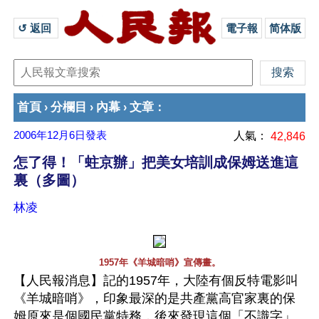
↺ 返回 
電子報
简体版
首頁
分欄目
內幕
文章
›
›
›
：
2006年12月6日
發表
人氣：
42,846
怎了得！「蛀京辦」把美女培訓成保姆送進這
裏（多圖）
林凌
1957年《羊城暗哨》宣傳畫。
【人民報消息】記的1957年，大陸有個反特電影叫
《羊城暗哨》，印象最深的是共產黨高官家裏的保
姆原來是個國民黨特務，後來發現這個「不識字」