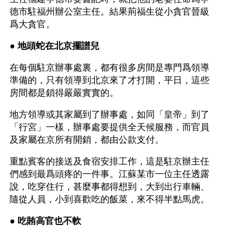
德市駐福州辦公室主任。結果荊福生從小貪官晉級
爲大貪官。
● 
地頭蛇在北京擺譜兒 
在每個駐京辦事處裏，都有很多房間是專門爲領導
準備的，只有領導到北京來了才打開，平日，這些
房間都是鎖得嚴嚴實實的。
地方領導或其家屬到了辦事處，如同「皇帝」到了
「行宮」一樣，辦事處要提供全天候服務，而官員
及家屬在京所有開銷，都由公款支付。
重點賓客的接送及食宿安排工作，這是駐京辦主任
們感到最爲頭疼的一件事。江蘇某市一位主任透露
說，吃穿住行，甚麼事都得想到，大到出行車輛、
隨從人員，小到喜歡吃的飯菜，來不得半點馬虎。 
● 
吃賄高官也不軟 