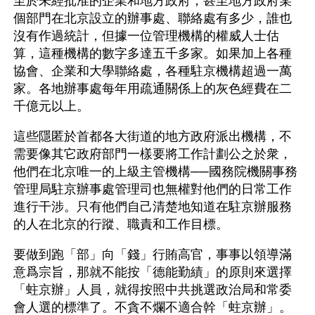
至於未經批准的企業和地方政府，甚至地方政府某
個部門在北京設立的辦事處、聯絡處有多少，誰也
沒有作過統計，但據一位管理機構的權威人士估
算，這種機構的數字多達五千多家。如果加上各種
協會、企業和大學聯絡處，各種駐京機構超過一萬
家。各地辦事處每年用疏通關係上的灰色經費在二
千億元以上。
這些隱匿於首都各大街道的地方政府派出機構，不
需要像其它政府部門一樣要將工作計劃公之於衆，
他們在北京唯一的上級主管機構──國務院機關事務
管理局駐京辦事處管理司也無權對他們的日常工作
進行干涉。只有他們自己清楚地知道在駐京辦服務
的人在北京的行蹤、職責和工作目標。
要做到跑「部」向「錢」行賄高官，事事以領導滿
意爲宗旨，那就不能按「德能勤績」的原則來選擇
「蛀京辦」人員，就得按照中共挑選政治局和常委
會人選的標準了。不貪不爛不適合幹「蛀京辦」。