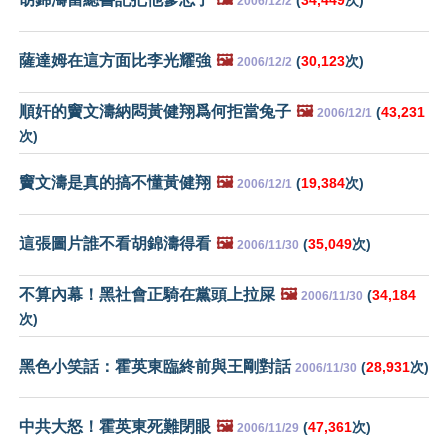
2006/12/2
薩達姆在這方面比李光耀強
🖼️
(
30,123
次)
2006/12/2
順奸的竇文濤納悶黃健翔爲何拒當兔子
🖼️
(
43,231
2006/12/1
次)
竇文濤是真的搞不懂黃健翔
🖼️
(
19,384
次)
2006/12/1
這張圖片誰不看胡錦濤得看
🖼️
(
35,049
次)
2006/11/30
不算內幕！黑社會正騎在黨頭上拉屎
🖼️
(
34,184
2006/11/30
次)
黑色小笑話：霍英東臨終前與王剛對話
(
28,931
次)
2006/11/30
中共大怒！霍英東死難閉眼
🖼️
(
47,361
次)
2006/11/29