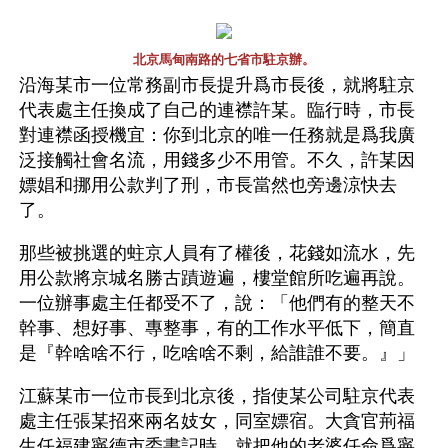
北京馬甸南路的七省市駐京辦。
沿海某市一位常務副市長提升爲市長後，就將駐京
代表處主任換成了自己的連襟許某。臨行時，市長
對連襟函授機宜：你到北京的唯一任務就是爲我廣
泛接觸社會名流，用錢多少不用管。不久，許某因
嫖娼和挪用公款判了刑，市長當然也旁邊涼快去
了。
那些被挑選的蛀京人員有了權後，花錢如流水，先
用公款將京城名勝古蹟遊遍，樓堂館所吃遍再說。
一位辦事處主任都受不了，說：「他們有的整天不
幹事、想好事、專整事，有的工作水平低下，簡直
是『幹啥啥不行，吃啥啥不剩，給誰誰不要。』」
江蘇某市一位市長到北京後，指使某公司駐京代表
處主任張某招來兩名妓女，同室嫖宿。大貪官荊福
生任福建寧德市委書記時，就把他的老婆任命爲寧