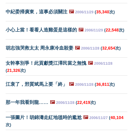
中紀委掃廣東，這事必須關注
🖼️
(
35,340
次)
2006/11/29
小心上當！看看人造雞蛋是這樣的
🖼️
(
22,548
次)
2006/11/29
胡志強哭救太太 周永康冷血殺妻
🖼️
(
32,654
次)
2006/11/28
女幹事別爭！此貢獻獎江澤民當之無愧
🖼️
2006/11/28
(
21,326
次)
江衰了，邢質斌馬上要「終」
🖼️
(
36,811
次)
2006/11/28
那一年我看到龍……
🖼️
(
22,419
次)
2006/11/28
一張圖片！胡錦濤走紅地毯時的尷尬
🖼️
(
40,104
2006/11/27
次)