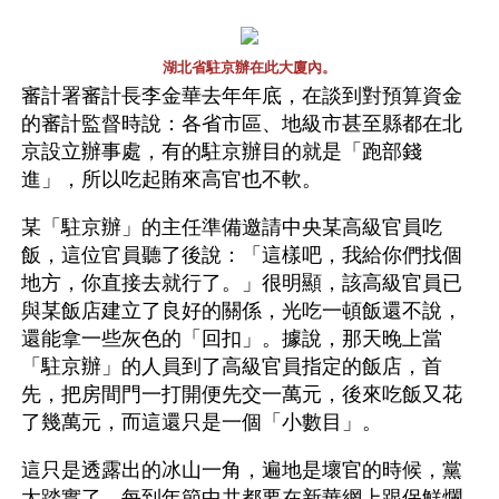
湖北省駐京辦在此大廈內。
審計署審計長李金華去年年底，在談到對預算資金
的審計監督時說：各省市區、地級市甚至縣都在北
京設立辦事處，有的駐京辦目的就是「跑部錢
進」，所以吃起賄來高官也不軟。
某「駐京辦」的主任準備邀請中央某高級官員吃
飯，這位官員聽了後說：「這樣吧，我給你們找個
地方，你直接去就行了。」很明顯，該高級官員已
與某飯店建立了良好的關係，光吃一頓飯還不說，
還能拿一些灰色的「回扣」。據說，那天晚上當
「駐京辦」的人員到了高級官員指定的飯店，首
先，把房間門一打開便先交一萬元，後來吃飯又花
了幾萬元，而這還只是一個「小數目」。
這只是透露出的冰山一角，遍地是壞官的時候，黨
太踏實了。每到年節中共都要在新華網上跟保鮮爛