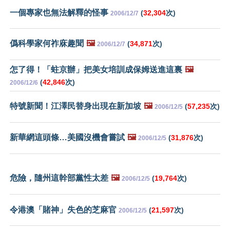
一個專家也無法解釋的怪事
(
32,304
次)
2006/12/7
僞科學家何祚庥趣聞
🖼️
(
34,871
次)
2006/12/7
怎了得！「蛀京辦」把美女培訓成保姆送進這裏
🖼️
(
42,846
次)
2006/12/6
特號新聞！江澤民替身出現在新加坡
🖼️
(
57,235
次)
2006/12/5
新華網這頭條…美國沒機會嘗試
🖼️
(
31,876
次)
2006/12/5
危險，隨州這幹部黨性太差
🖼️
(
19,764
次)
2006/12/5
令港澳「賭神」失色的芝麻官
(
21,597
次)
2006/12/5