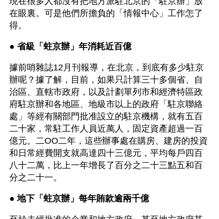
現在很多人都沒有把地方派駐北京的「駐京辦」放
在眼裏。可是他們所擔負的「情報中心」工作怎了
得。
● 
省級「蛀京辦」年消耗近百億 
據前哨雜誌12月刊報導，在北京，到底有多少駐京
辦呢？據了解，目前，如果只計算三十多個省、自
治區、直轄市政府，以及計劃單列市和經濟特區政
府駐京辦和各地區、地級市以上的政府「駐京聯絡
處」等經有關部門批准設立的駐京機構，就有五百
二十家，常駐工作人員近萬人，固定資產超過一百
億元。二OO二年，這些辦事處在購房、建房的投資
和日常經費開支就高達四十三億元，平均每戶四百
八十二萬，比上一年增長了百分之二十三點五和百
分之二十一。
● 
地下「蛀京辦」每年賄款逾兩千億 