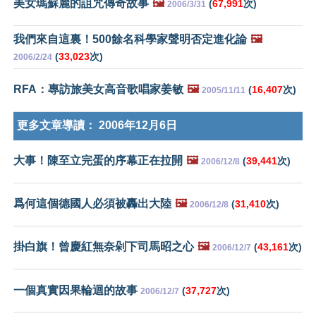
美女瑪蘇麗的詛咒傳奇故事
🖼️
(
67,991
次)
2006/3/31
我們來自這裏！500餘名科學家聲明否定進化論
🖼️
(
33,023
次)
2006/2/24
RFA：專訪旅美女高音歌唱家姜敏
🖼️
(
16,407
次)
2005/11/11
更多文章導讀：
2006年12月6日
大事！陳至立完蛋的序幕正在拉開
🖼️
(
39,441
次)
2006/12/8
爲何這個德國人必須被轟出大陸
🖼️
(
31,410
次)
2006/12/8
掛白旗！曾慶紅無奈剁下司馬昭之心
🖼️
(
43,161
次)
2006/12/7
一個真實因果輪迴的故事
(
37,727
次)
2006/12/7