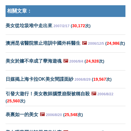
相關文章：
美女從垃圾堆中走出來
(
30,172
次)
2007/2/17
澳洲昆省醫院禁止培訓中國外科醫生
🖼️
(
24,986
次)
2006/12/5
美女於嬸不幸成了孽海遊魂
🖼️
(
24,928
次)
2006/9/4
日媒揭上海卡拉OK美女間諜面紗
(
19,567
次)
2006/8/29
引發大遊行！美女教師腦漿崩裂被稱自殺
🖼️
2006/8/22
(
25,560
次)
表裏如一的美女
🖼️
(
25,548
次)
2006/8/20