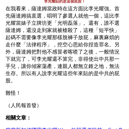
李光耀貼的是這個屁股！
在我看來，薩達姆當政時在這方面比李光耀強。首
先薩達姆搞直選，唱明了參選人就他一個，這比李
光耀當婊子立牌坊更「光明磊落」。還有，誰不選
薩達姆，還沒走到家就被槍殺了，這種「短平快」
起碼不需要像李光耀那樣脫褲子放屁，麻裏麻煩的
走什麼「法律程序」，挖空心思給你捏造罪名。另
外，薩達姆把對他不感冒者喀喳了之後，一般情況
下就完了，可李光耀還不算完，非得使出中共那一
手兒，讓你傾家蕩產，連親人都無立錐之地，無法
生存。所以有人說李光耀這些年來貼的是中共的屁
股。
難怪！
（人民報首發）
相關文章：