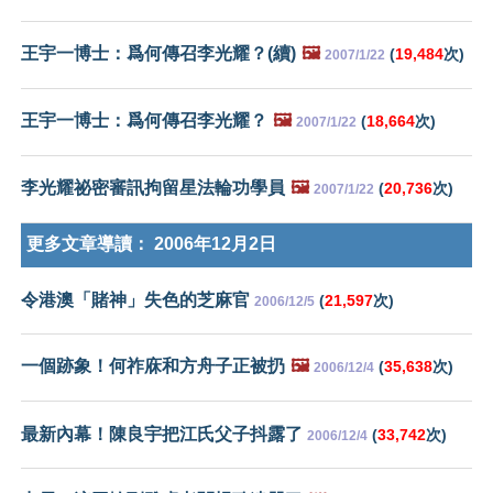
王宇一博士：爲何傳召李光耀？(續)
🖼️
(
19,484
次)
2007/1/22
王宇一博士：爲何傳召李光耀？
🖼️
(
18,664
次)
2007/1/22
李光耀祕密審訊拘留星法輪功學員
🖼️
(
20,736
次)
2007/1/22
更多文章導讀：
2006年12月2日
令港澳「賭神」失色的芝麻官
(
21,597
次)
2006/12/5
一個跡象！何祚庥和方舟子正被扔
🖼️
(
35,638
次)
2006/12/4
最新內幕！陳良宇把江氏父子抖露了
(
33,742
次)
2006/12/4