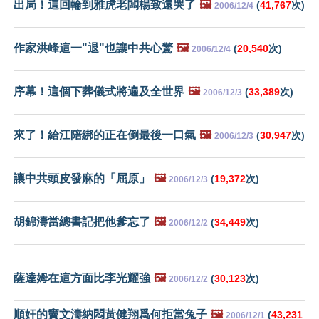
出局！這回輪到雅虎老闆楊致遠哭了
🖼️
(
41,767
次)
2006/12/4
作家洪峰這一"退"也讓中共心驚
🖼️
(
20,540
次)
2006/12/4
序幕！這個下葬儀式將遍及全世界
🖼️
(
33,389
次)
2006/12/3
來了！給江陪綁的正在倒最後一口氣
🖼️
(
30,947
次)
2006/12/3
讓中共頭皮發麻的「屈原」
🖼️
(
19,372
次)
2006/12/3
胡錦濤當總書記把他爹忘了
🖼️
(
34,449
次)
2006/12/2
薩達姆在這方面比李光耀強
🖼️
(
30,123
次)
2006/12/2
順奸的竇文濤納悶黃健翔爲何拒當兔子
🖼️
(
43,231
2006/12/1