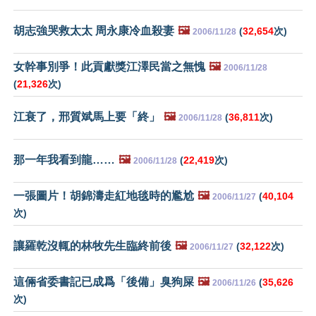
胡志強哭救太太 周永康冷血殺妻
🖼️
(
32,654
次)
2006/11/28
女幹事別爭！此貢獻獎江澤民當之無愧
🖼️
2006/11/28
(
21,326
次)
江衰了，邢質斌馬上要「終」
🖼️
(
36,811
次)
2006/11/28
那一年我看到龍……
🖼️
(
22,419
次)
2006/11/28
一張圖片！胡錦濤走紅地毯時的尷尬
🖼️
(
40,104
2006/11/27
次)
讓羅乾沒輒的林牧先生臨終前後
🖼️
(
32,122
次)
2006/11/27
這倆省委書記已成爲「後備」臭狗屎
🖼️
(
35,626
2006/11/26
次)