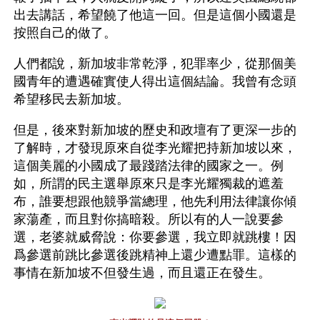
出去講話，希望饒了他這一回。但是這個小國還是
按照自己的做了。
人們都說，新加坡非常乾淨，犯罪率少，從那個美
國青年的遭遇確實使人得出這個結論。我曾有念頭
希望移民去新加坡。
但是，後來對新加坡的歷史和政壇有了更深一步的
了解時，才發現原來自從李光耀把持新加坡以來，
這個美麗的小國成了最踐踏法律的國家之一。例
如，所謂的民主選舉原來只是李光耀獨裁的遮羞
布，誰要想跟他競爭當總理，他先利用法律讓你傾
家蕩產，而且對你搞暗殺。所以有的人一說要參
選，老婆就威脅說：你要參選，我立即就跳樓！因
爲參選前跳比參選後跳精神上還少遭點罪。這樣的
事情在新加坡不但發生過，而且還正在發生。