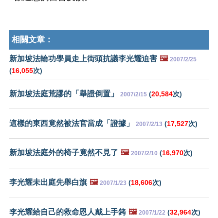
相關文章：
新加坡法輪功學員走上街頭抗議李光耀迫害
🖼️
2007/2/25
(
16,055
次)
新加坡法庭荒謬的「舉證倒置」
(
20,584
次)
2007/2/15
這樣的東西竟然被法官當成「證據」
(
17,527
次)
2007/2/13
新加坡法庭外的椅子竟然不見了
🖼️
(
16,970
次)
2007/2/10
李光耀未出庭先舉白旗
🖼️
(
18,606
次)
2007/1/23
李光耀給自己的救命恩人戴上手銬
🖼️
(
32,964
次)
2007/1/22