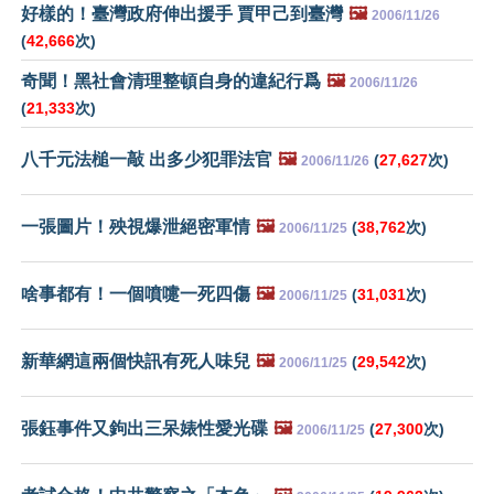
好樣的！臺灣政府伸出援手 賈甲己到臺灣
🖼️
2006/11/26
(
42,666
次)
奇聞！黑社會清理整頓自身的違紀行爲
🖼️
2006/11/26
(
21,333
次)
八千元法槌一敲 出多少犯罪法官
🖼️
(
27,627
次)
2006/11/26
一張圖片！殃視爆泄絕密軍情
🖼️
(
38,762
次)
2006/11/25
啥事都有！一個噴嚏一死四傷
🖼️
(
31,031
次)
2006/11/25
新華網這兩個快訊有死人味兒
🖼️
(
29,542
次)
2006/11/25
張鈺事件又鉤出三呆婊性愛光碟
🖼️
(
27,300
次)
2006/11/25