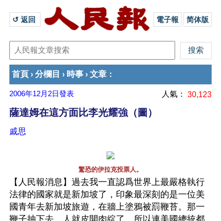
↺ 返回 
電子報
简体版
首頁
分欄目
時事
文章
›
›
›
：
2006年12月2日
發表
人氣：
30,123
薩達姆在這方面比李光耀強（圖）
戚思
驚恐的伊拉克投票人。
【人民報消息】過去我一直認爲世界上最嚴格執行
法律的國家就是新加坡了，印象最深刻的是一位美
國青年去新加坡旅遊，在牆上塗鴉被罰鞭苔。那一
鞭子抽下去，人就皮開肉綻了，所以連美國總統都