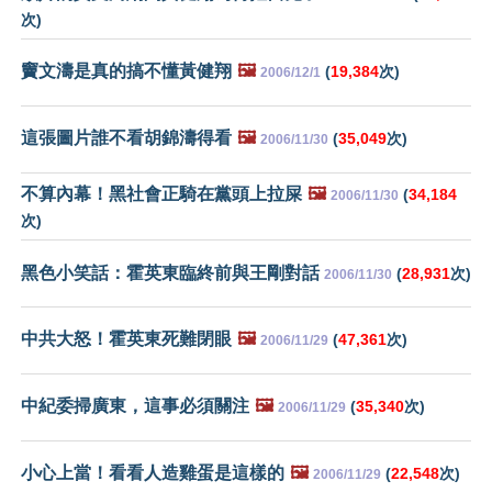
次)
竇文濤是真的搞不懂黃健翔
🖼️
(
19,384
次)
2006/12/1
這張圖片誰不看胡錦濤得看
🖼️
(
35,049
次)
2006/11/30
不算內幕！黑社會正騎在黨頭上拉屎
🖼️
(
34,184
2006/11/30
次)
黑色小笑話：霍英東臨終前與王剛對話
(
28,931
次)
2006/11/30
中共大怒！霍英東死難閉眼
🖼️
(
47,361
次)
2006/11/29
中紀委掃廣東，這事必須關注
🖼️
(
35,340
次)
2006/11/29
小心上當！看看人造雞蛋是這樣的
🖼️
(
22,548
次)
2006/11/29