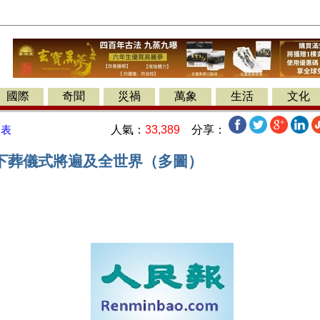
國際
奇聞
災禍
萬象
生活
文化
人氣：
33,389
分享：
發表
下葬儀式將遍及全世界（多圖）