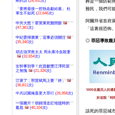
剛對話 (
28,931
次)
葬是一個防範
難民，我們可
「要將最後一腔熱血獻給黨」 杜
軍生不如死 (
22,646
次)
阿爾拜省首府
中共大怒！霍英東死難閉眼
🖼️
(
47,361
次)
「這裏很恐怖
中紀委掃廣東，這事必須關注
🖼️
◎ 
罪惡導致龐貝
(
35,340
次)
胡志強哭救太太 周永康冷血殺妻
🖼️
(
32,654
次)
女幹事別爭！此貢獻獎江澤民當
之無愧
🖼️
(
21,326
次)
江衰了，邢質斌馬上要「終」
🖼️
(
36,811
次)
5000名龐貝人的
中共試圖掩蓋更大罪行 (
26,958
次)
於這顆「時
一張圖片！胡錦濤走紅地毯時的
尷尬
🖼️
(
40,104
次)
該死的罪惡城