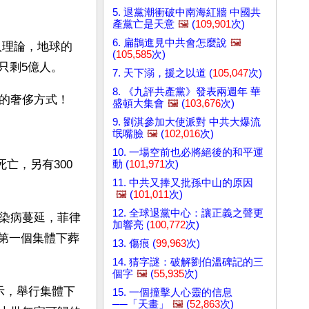
5. 退黨潮衝破中南海紅牆 中國共
產黨亡是天意
🖼️
(
109,901
次)
6. 扁鵲進見中共會怎麼說
🖼️
驚人理論，地球的
(
105,585
次)
只剩5億人。
7. 天下溺，援之以道 (
105,047
次)
8. 《九評共產黨》發表兩週年 華
的奢侈方式！
盛頓大集會
🖼️
(
103,676
次)
9. 劉淇參加大使派對 中共大爆流
氓嘴臉
🖼️
(
102,016
次)
10. 一場空前也必將絕後的和平運
亡，另有300
動 (
101,971
次)
11. 中共又捧又批孫中山的原因
🖼️
(
101,011
次)
12. 全球退黨中心：讓正義之聲更
傳染病蔓延，菲律
加響亮 (
100,772
次)
了第一個集體下葬
13. 傷痕 (
99,963
次)
14. 猜字謎：破解劉伯溫碑記的三
個字
🖼️
(
55,935
次)
示，舉行集體下
15. 一個撞擊人心靈的信息
──「天畫」
🖼️
(
52,863
次)