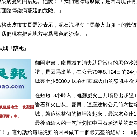
傳染病蔓延的措施。他說：「我們選擇這麼做，是因爲現在有
能面臨傳染病蔓延的危險。」
萊格茲皮市市長羅沙表示，泥石流埋沒了馬榮火山腳下的數個
。我們現在把這地方稱爲黑色的沙漠。」
城「該死」  
翻開史書，龐貝城的消失就是當時的黑色沙
證，是因爲墮落，在公元79年8月24日的24
城裏至少5000居民在維蘇威火山的怒吼中從
在短短18小時內，維蘇威火山共噴發出超過1
岩石和火山灰。龐貝，這座建於公元前六世
遺骸層層堆壘，被凝固
城，就這樣整個的被埋沒起來，最深處竟達1
間膠囊」中。
最後留給人的一句話匆忙中用石頭潦草的寫
市！」這句話給這場災難的因果做了一個最完整的總結：「罪