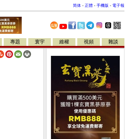
简体
-
正體
-
手機版
-
電子報
專題
寰宇
維權
視頻
雜談