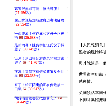
高智晟無罪可認！無法可服！
(
27,456
次)
嚴正抗議新加坡政府迫害法輪功
(
22,524
次)
一個跡象！何祚庥和方舟子正被
扔
🖼️
(
35,638
次)
【人民報消息
最新內幕！陳良宇把江氏父子抖
露了 (
33,742
次)
難者的屍體將被
出局！這回輪到雅虎老闆楊致遠
哭了
🖼️
(
41,767
次)
與其說這是一
序幕！這個下葬儀式將遍及全世
世界衛生組織（
界
🖼️
(
33,389
次)
感疫情。
來了！給江陪綁的正在倒最後一
口氣
🖼️
(
30,947
次)
英國預估本國
胡錦濤當總書記把他爹忘了
🖼️
不排除集體掩
(
34,449
次)