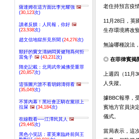
老住持預言疫
薩達姆在這方面比李光耀強
🖼️
(
30,123
次)
11月28日，英
讀者反饋：人民報，你好
🖼️
(
23,938
次)
生存環境將改變
趙文信地獄所見所聞 (
24,276
次)
無論哪種說法
順奸的竇文濤納悶黃健翔爲何拒
當兔子
🖼️
(
43,231
次)
◎ 
在菲律賓揭
隋史記載：北周武帝滅佛受重罪
(
20,857
次)
上週四（11月
人失蹤。
這張圖片誰不看胡錦濤得看
🖼️
(
35,049
次)
據BBC報導
不算內幕！黑社會正騎在黨頭上
賓地方官員決定
拉屎
🖼️
(
34,184
次)
儀式。
在線觀看──江澤民其人
🖼️
(
29,445
次)
當局表示，這
黑色小笑話：霍英東臨終前與王