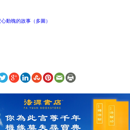
驚心動魄的故事（多圖）
ww.renminbao.com/rmb/articles/2006/12/3/42438b.html