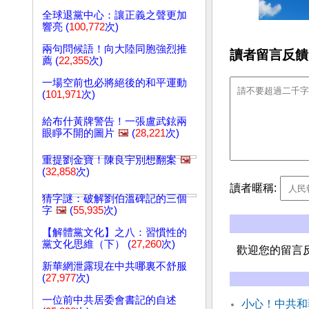
全球退黨中心：讓正義之聲更加
響亮 (
100,772
次)
兩句問候語！向大陸同胞強烈推
讀者留言反饋
薦 (
22,355
次)
一場空前也必將絕後的和平運動
(
101,971
次)
給布什黃牌警告！一張盧武鉉兩
眼睜不開的圖片
🖼️
(
28,221
次)
重提劉金寶！陳良宇別想翻案
🖼️
(
32,858
次)
讀者暱稱:
猜字謎：破解劉伯溫碑記的三個
字
🖼️
(
55,935
次)
【解體黨文化】之八：習慣性的
黨文化思維（下） (
27,260
次)
歡迎您的留言
新華網泄露現在中共哪裏不舒服
(
27,977
次)
一位前中共居委會書記的自述
小心！中共和