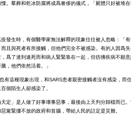
顫慄。羣葬和乾冰防腐將成爲奢侈的儀式，「屍體只好被堆在
」
瘟疫發生時，有個醫學家無法解釋的現象往往被人忽略：「有
，而且與死者有所接觸，但他們完全不被感染。有的人因爲失
亡，爲了達到速死而和病人緊緊靠在一起，但彷彿疾病不願意
騰，他們依然活着。」  
陸也有這種現象出現，和SARS患者親密接觸者沒有感染，而
上百個陌生人卻感染了。
由天定」是人做了好事壞事惡事，最後由上天判分歸檔而已。
和惡黨緊摟不放的政府和首腦，帶給人民的註定是災難。 
）