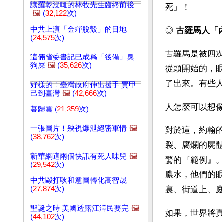
讓羅乾沒輒的林牧先生臨終前後
死」！
🖼️
(
32,122
次)
中共上演「金蟬脫殼」的目地
◎ 
古羅馬人「
(
24,575
次)
古羅馬是被四
這倆省委書記已成爲「後備」臭
狗屎
🖼️
(
35,626
次)
從頭開始的，
了出來。有些
好樣的！臺灣政府伸出援手 賈甲
己到臺灣
🖼️
(
42,666
次)
人怎麼可以想
暮歸雲 (
21,359
次)
一張圖片！殃視爆泄絕密軍情
🖼️
對於這，約翰
(
38,762
次)
裂、腐爛的屍
新華網這兩個快訊有死人味兒
🖼️
驚的『範例』
(
29,542
次)
膿水，他們的
中共毆打耿和意圖轉化高智晟
(
27,874
次)
裏、街道上、
聖誕之時 美國透露江澤民要完
🖼️
如果，世界將
(
44,102
次)