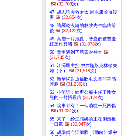
🖼️
(
32,708
次)
47. 胡志強哭救太太 周永康冷血殺
妻
🖼️
(
32,654
次)
48. 讓羅乾沒輒的林牧先生臨終前
後
🖼️
(
32,122
次)
49. 高層一片混亂，智囊們被曾慶
紅罵作蠢豬
🖼️
(
31,878
次)
50. 賈甲遇到了第四次神奇
🖼️
(
31,735
次)
51. 江澤民主控 中共賄賂克林頓夫
婦（下）
🖼️
(
31,519
次)
52. 新華網對這篇貶毛文章非常感
興趣
🖼️
(
31,236
次)
53. 小笑話：給辦公廳主任王剛女
兒的一封招親信 (
31,174
次)
54. 啥事都有！一個噴嚏一死四傷
🖼️
(
31,031
次)
55. 來了！給江陪綁的正在倒最後
一口氣
🖼️
(
30,947
次)
56. 胡準備向江攤牌 《動向》爆中