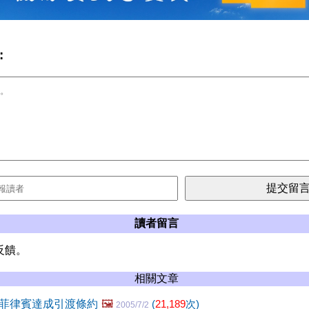
:
讀者留言
反饋。
相關文章
菲律賓達成引渡條約
🖼️
(
21,189
次)
2005/7/2