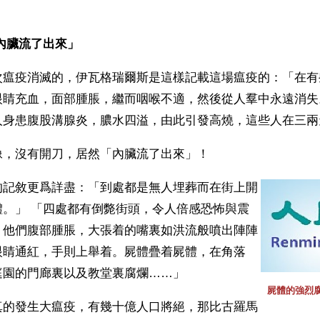
內臟流了出來」 
次瘟疫消滅的，伊瓦格瑞爾斯是這樣記載這場瘟疫的：「在有
眼睛充血，面部腫脹，繼而咽喉不適，然後從人羣中永遠消失
人身患腹股溝腺炎，膿水四溢，由此引發高燒，這些人在三兩
像，沒有開刀，居然「內臟流了出來」！
的記敘更爲詳盡：「到處都是無人埋葬而在街上開
體。」 「四處都有倒斃街頭，令人倍感恐怖與震
。他們腹部腫脹，大張着的嘴裏如洪流般噴出陣陣
眼睛通紅，手則上舉着。屍體疊着屍體，在角落
庭園的門廊裏以及教堂裏腐爛……」
屍體的強烈
真的發生大瘟疫，有幾十億人口將絕，那比古羅馬