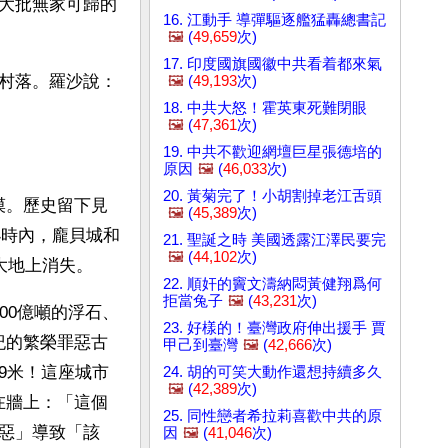
大批無家可歸的
16. 江動手 導彈驅逐艦猛轟總書記
🖼️
(
49,659
次)
17. 印度國旗國徽中共看着都來氣
村落。羅沙說：
🖼️
(
49,193
次)
18. 中共大怒！霍英東死難閉眼
🖼️
(
47,361
次)
19. 中共不歡迎網壇巨星張德培的
原因
🖼️
(
46,033
次)
20. 黃菊完了！小胡割掉老江舌頭
漠。歷史留下見
🖼️
(
45,389
次)
小時內，龐貝城和
21. 聖誕之時 美國透露江澤民要完
🖼️
(
44,102
次)
大地上消失。
22. 順奸的竇文濤納悶黃健翔爲何
拒當兔子
🖼️
(
43,231
次)
00億噸的浮石、
23. 好樣的！臺灣政府伸出援手 賈
紀的繁榮罪惡古
甲己到臺灣
🖼️
(
42,666
次)
9米！這座城市
24. 胡的可笑大動作還想持續多久
🖼️
(
42,389
次)
在牆上：「這個
25. 同性戀者希拉莉喜歡中共的原
惡」導致「該
因
🖼️
(
41,046
次)