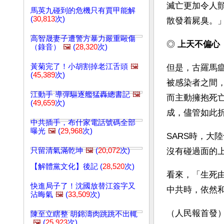
滅亡更加令人
馬英九碰到的危機只有賈甲能解
(
30,813
次)
散發着屍臭。
高智晟妻子遭警方暴力嚴重毆傷
◎ 
上天不偏心 
（錄音）
🖼️
(
28,320
次)
黃菊完了！小胡割掉老江舌頭
🖼️
但是，古羅馬
(
45,389
次)
被感染者之間
江動手 導彈驅逐艦猛轟總書記
🖼️
而主動擁抱死
(
49,659
次)
成，儘管如此折
中共插手，布什家電話號碼全部
曝光
🖼️
(
29,968
次)
SARS時，大
只留清氣滿乾坤
🖼️
(
20,072
次)
沒有碰過面的
【解體黨文化】後記 (
28,520
次)
看來，「生死
快進局子了！沈國放替江簽字又
中共時，依然
沾晦氣
🖼️
(
33,509
次)
（人民報首發
陳至立瞎整 胡錦濤肉跳跳不出輒
🖼️
(
25,923
次)