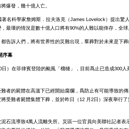
情將爆發，幾十億人亡。
國著名科學家詹姆斯．拉夫洛克（James Lovelock）提出
，最壞的情況是數十億人口將有90%的人難以能倖存，全球
，都告訴人們，將有世界性的災難出現，羣葬對於未來是下葬
開序幕 
30日）在菲律賓登陸的颱風「榴槤」，目前爲止已造成300人死
，受難者的屍體在高溫下已經開始腐爛，爲防止有可能導致的
將受難者屍體集體下葬，並於昨日（12 月2日）深夜舉行
次泥石流導致4萬人流離失所。災區一位官員向美聯社記者表