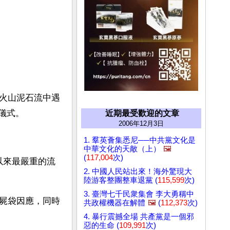
火山泥石流中遇
儀式。
近期最受歡迎的文章
2006年12月3日
1. 羣英薈集悉尼──中共黨文化是
中華文化的天敵（上）
🖼️
(
117,004
次)
以來最嚴重的流
2. 中國人民站出來！海外驚現大
陸游客整團整車退黨 (
115,599
次)
3. 臺灣七千民衆集會 李大勇稱中
屍袋因應，同時
共政權機器在解體
🖼️
(
112,373
次)
4. 暴行震撼全場 共產黨是一個邪
惡的生命 (
109,991
次)