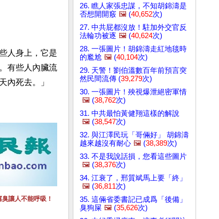
26. 瞧人家張忠謀，不知胡錦濤是
否想開開竅
🖼️
(
40,652
次)
27. 中共屁都沒放！駐加外交官反
法輪功被逐
🖼️
(
40,624
次)
28. 一張圖片！胡錦濤走紅地毯時
些人身上，它是
的尷尬
🖼️
(
40,104
次)
。有些人內臟流
29. 天警！劉伯溫數百年前預言突
然民間流傳 (
39,279
次)
天內死去。」
30. 一張圖片！殃視爆泄絕密軍情
🖼️
(
38,762
次)
31. 中共最怕黃健翔這樣的解說
🖼️
(
38,547
次)
32. 與江澤民玩「哥倆好」 胡錦濤
越來越沒有耐心
🖼️
(
38,389
次)
33. 不是我說話損，您看這些圖片
🖼️
(
38,376
次)
34. 江衰了，邢質斌馬上要「終」
🖼️
(
36,811
次)
腐臭讓人不能呼吸！
35. 這倆省委書記已成爲「後備」
臭狗屎
🖼️
(
35,626
次)