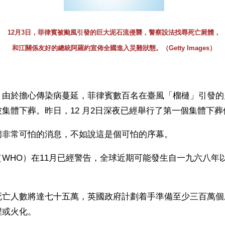
12月3日，菲律賓被颱風引發的巨大泥石流侵襲，警察設法找尋死亡屍體，
和江關係友好的總統阿羅約宣佈全國進入災難狀態。（Getty Images）
】由於擔心傳染病蔓延，菲律賓數百名在臺風「榴槤」引發的
集體下葬。昨日，12 月2日深夜已經舉行了第一個集體下葬
個非常可怕的消息，不如說這是個可怕的序幕。
WHO）在11月已經警告，全球近期可能發生自一九六八年
死亡人數將達七十五萬，英國政府計劃着手準備至少三百萬個
埋或火化。