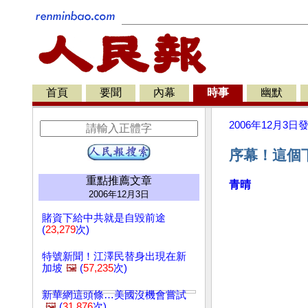
首頁
要聞
內幕
時事
幽默
2006年12月3日
序幕！這個
重點推薦文章
青晴
2006年12月3日
賭資下給中共就是自毀前途
(
23,279
次)
特號新聞！江澤民替身出現在新
加坡
🖼️
(
57,235
次)
新華網這頭條…美國沒機會嘗試
🖼️
(
31,876
次)