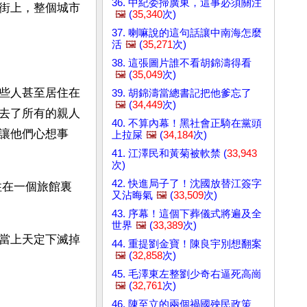
36. 中紀委掃廣東，這事必須關注
街上，整個城市
🖼️
(
35,340
次)
37. 喇嘛說的這句話讓中南海怎麼
活
🖼️
(
35,271
次)
38. 這張圖片誰不看胡錦濤得看
🖼️
(
35,049
次)
些人甚至居住在
39. 胡錦濤當總書記把他爹忘了
🖼️
(
34,449
次)
去了所有的親人
40. 不算內幕！黑社會正騎在黨頭
讓他們心想事
上拉屎
🖼️
(
34,184
次)
41. 江澤民和黃菊被軟禁 (
33,943
次)
42. 快進局子了！沈國放替江簽字
住在一個旅館裏
又沾晦氣
🖼️
(
33,509
次)
43. 序幕！這個下葬儀式將遍及全
世界
🖼️
(
33,389
次)
當上天定下滅掉
44. 重提劉金寶！陳良宇別想翻案
🖼️
(
32,858
次)
45. 毛澤東左整劉少奇右逼死高崗
🖼️
(
32,761
次)
46. 陳至立的兩個禍國殃民政策