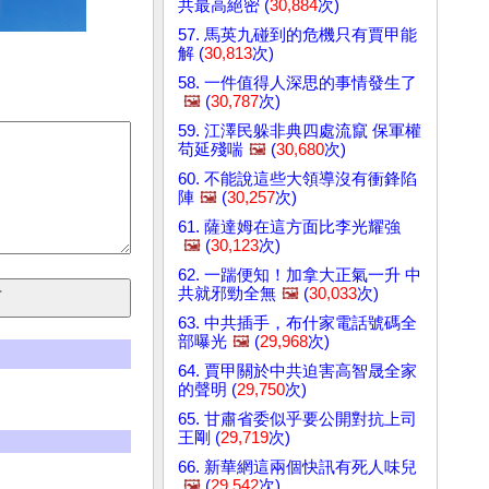
共最高絕密 (
30,884
次)
57. 馬英九碰到的危機只有賈甲能
解 (
30,813
次)
58. 一件值得人深思的事情發生了
🖼️
(
30,787
次)
59. 江澤民躲非典四處流竄 保軍權
苟延殘喘
🖼️
(
30,680
次)
60. 不能說這些大領導沒有衝鋒陷
陣
🖼️
(
30,257
次)
61. 薩達姆在這方面比李光耀強
🖼️
(
30,123
次)
62. 一踹便知！加拿大正氣一升 中
共就邪勁全無
🖼️
(
30,033
次)
63. 中共插手，布什家電話號碼全
部曝光
🖼️
(
29,968
次)
64. 賈甲關於中共迫害高智晟全家
的聲明 (
29,750
次)
65. 甘肅省委似乎要公開對抗上司
王剛 (
29,719
次)
66. 新華網這兩個快訊有死人味兒
🖼️
(
29,542
次)