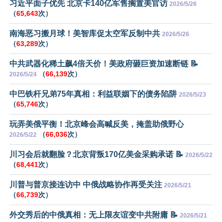
习近平面子优先 北京卡140亿军售搁置美官访
2026/5/26
（
65,643
次）
南海恶习搬月球！美智库促太空军反制中共
2026/5/26
（
63,289
次）
中共武器化稀土飙4倍天价！美政府砸巨资加速断链 📝
（
66,139
次）
2026/5/24
中巴铁杆兄弟75年真相：利益联姻下的债务陷阱
2026/5/23
（
65,746
次）
玩弄美俄平衡！北京峰会高喊反美，掩盖助俄野心
（
66,036
次）
2026/5/22
川习会后就翻脸？北京背叛170亿美金采购承诺 📝
2026/5/22
（
68,441
次）
川普与普京接连访中 中俄战略协作再受关注
2026/5/21
（
66,739
次）
外交秀后的中俄真相：无上限友谊变中共附庸 📝
2026/5/21