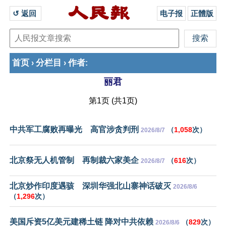
↺ 返回 
电子报
正體版
首页
分栏目
作者
›
›
:
丽君
第1页 (共1页)
中共军工腐败再曝光 高官涉贪判刑
（
1,058
次）
2026/8/7
北京祭无人机管制 再制裁六家美企
（
616
次）
2026/8/7
北京炒作印度遇骇 深圳华强北山寨神话破灭
2026/8/6
（
1,296
次）
美国斥资5亿美元建稀土链 降对中共依赖
（
829
次）
2026/8/6