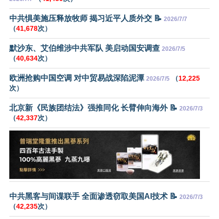
中共惧美施压释放牧师 揭习近平人质外交 📝
2026/7/7
（
41,678
次）
默沙东、艾伯维涉中共军队 美启动国安调查
2026/7/5
（
40,634
次）
欧洲抢购中国空调 对中贸易战深陷泥潭
（
12,225
2026/7/5
次）
北京新《民族团结法》强推同化 长臂伸向海外 📝
2026/7/3
（
42,337
次）
中共黑客与间谍联手 全面渗透窃取美国AI技术 📝
2026/7/3
（
42,235
次）