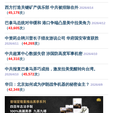
西方打造关键矿产俱乐部 中共被排除在外
2026/4/14
（
45,179
次）
巴拿马总统对华缓和 港口争端凸显美中拉美角力
2026/4/12
（
43,605
次）
中资药企聘川普长子猎友游说公司 华府国安审查获胜
（
44,269
次）
2026/4/11
中共超算中心数据失窃 涉国防高度军事机密
2026/4/10
（
44,310
次）
中共报复巴拿马弄巧成拙，激发拉美觉醒转向台湾。
（
45,572
次）
2026/4/10
华日：北京如何成为伊朗战争机器的秘密金主？
2026/4/9
（
42,349
次）