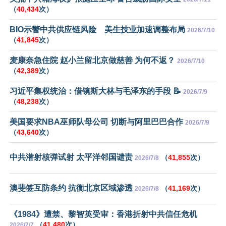
（
40,434
次）
BIO示警中共供应链风险 美生技业加速调整布局
2026/7/10
（
41,845
次）
麦康奈急住院 赵小兰留北京做慈善 为何不返？
2026/7/10
（
42,389
次）
习近平集权统治：借镜斯大林与毛泽东的手段 📝
2026/7/9
（
48,238
次）
美国要求NBA巫师队母公司 切断与阿里巴巴合作
2026/7/9
（
43,640
次）
中共潜射核弹试射 太平洋邻国谴责
（
41,855
次）
2026/7/8
澳斐签互防条约 抗衡北京区域渗透
（
41,169
次）
2026/7/8
《1984》遭禁、黎智英受审：香港折射中共信任危机
（
41,480
次）
2026/7/7