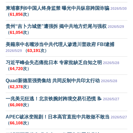
柬埔寨判6中国人终身监禁 曝光中共纵容跨国诈骗
2026/5/30
（
61,856
次）
贵州“吉卜力城堡”遭强拆 揭中共地方烂尾与强权
2026/5/29
（
61,054
次）
美籍亲中名嘴涉当中共代理人渗透川普政府 FBI逮捕
（
63,191
次）
2026/5/29
习近平峰会失态痛批日本 专家批缺乏自知之明
2026/5/28
（
64,720
次）
Quad新德里强势集结 共同反制中共印太行动
2026/5/28
（
62,378
次）
一兆美元狂逃！北京铁腕封跨境交易引恐慌 📝
2026/5/27
（
66,069
次）
APEC破冰变闹剧！日本高官直批中共敢做不敢当
2026/5/27
（
66,108
次）