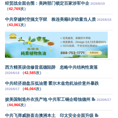
经贸战全面合围：美跨部门锁定百家涉军中企
2026/6/19
（
42,769
次）
中共穿越时空搞文字狱 株连美籍8岁幼童当人质
2026/6/18
（
43,061
次）
西方精英误信修昔底德陷阱 忽略中共结构性衰落
（
42,585
次）
2026/6/18
中共经济崩盘压低油需 霍尔木兹危机油价意外暴跌
（
46,064
次）
2026/6/17
披美国制造外衣洗产地 中共军工铜企暗蚀德州 📝
2026/6/17
（
44,966
次）
中共飞弹威胁直击澳洲本土 印太安全全面升级 📝