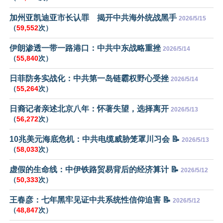
加州亚凯迪亚市长认罪 揭开中共海外统战黑手
2026/5/15
（
59,552
次）
伊朗渗透一带一路港口：中共中东战略重挫
2026/5/14
（
55,840
次）
日菲防务实战化：中共第一岛链霸权野心受挫
2026/5/14
（
55,264
次）
日裔记者亲述北京八年：怀著失望，选择离开
2026/5/13
（
56,272
次）
10兆美元海底危机：中共电缆威胁笼罩川习会 📝
2026/5/13
（
58,033
次）
虚假的生命线：中伊铁路贸易背后的经济算计 📝
2026/5/12
（
50,333
次）
王春彦：七年黑牢见证中共系统性信仰迫害 📝
2026/5/12
（
48,847
次）