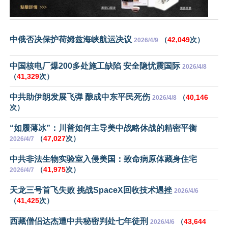
中俄否决保护荷姆兹海峡航运决议
（
42,049
次）
2026/4/9
中国核电厂爆200多处施工缺陷 安全隐忧震国际
2026/4/8
（
41,329
次）
中共助伊朗发展飞弹 酿成中东平民死伤
（
40,146
2026/4/8
次）
“如履薄冰”：川普如何主导美中战略休战的精密平衡
（
47,027
次）
2026/4/7
中共非法生物实验室入侵美国：致命病原体藏身住宅
（
41,975
次）
2026/4/7
天龙三号首飞失败 挑战SpaceX回收技术遇挫
2026/4/6
（
41,425
次）
西藏僧侣达杰遭中共秘密判处七年徒刑
（
43,644
2026/4/6