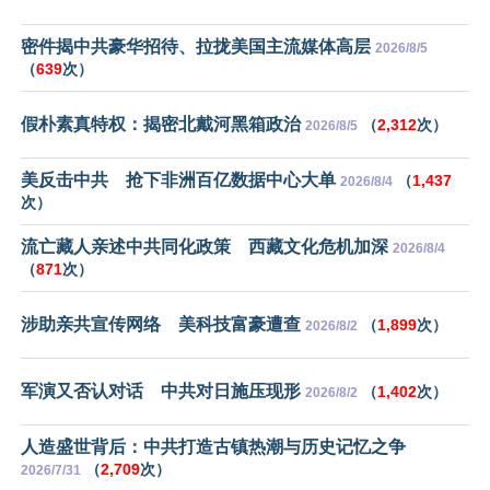
密件揭中共豪华招待、拉拢美国主流媒体高层
2026/8/5
（
639
次）
假朴素真特权：揭密北戴河黑箱政治
（
2,312
次）
2026/8/5
美反击中共 抢下非洲百亿数据中心大单
（
1,437
2026/8/4
次）
流亡藏人亲述中共同化政策 西藏文化危机加深
2026/8/4
（
871
次）
涉助亲共宣传网络 美科技富豪遭查
（
1,899
次）
2026/8/2
军演又否认对话 中共对日施压现形
（
1,402
次）
2026/8/2
人造盛世背后：中共打造古镇热潮与历史记忆之争
（
2,709
次）
2026/7/31