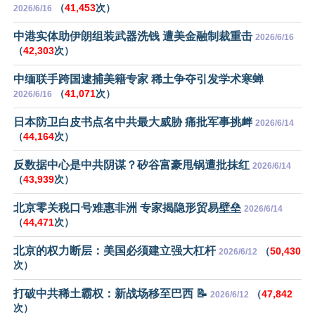
（
41,453
次）
2026/6/16
中港实体助伊朗组装武器洗钱 遭美金融制裁重击
2026/6/16
（
42,303
次）
中缅联手跨国逮捕美籍专家 稀土争夺引发学术寒蝉
（
41,071
次）
2026/6/16
日本防卫白皮书点名中共最大威胁 痛批军事挑衅
2026/6/14
（
44,164
次）
反数据中心是中共阴谋？矽谷富豪甩锅遭批抹红
2026/6/14
（
43,939
次）
北京零关税口号难惠非洲 专家揭隐形贸易壁垒
2026/6/14
（
44,471
次）
北京的权力断层：美国必须建立强大杠杆
（
50,430
2026/6/12
次）
打破中共稀土霸权：新战场移至巴西 📝
（
47,842
2026/6/12
次）