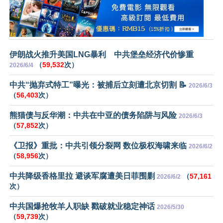
伊朗战火推升美国LNG暴利 中共堡垒经济代价惨重
（
59,532
次）
2026/6/4
中共“抛弃式特工”曝光：被捕后立刻遭北京切割 📝
2026/6/3
（
56,403
次）
熊猫债与反华潮：中共在中亚的债务陷阱与风险
2026/6/3
（
57,852
次）
《卫报》重批：中共引领分裂网 数位极权海啸来临
2026/6/2
（
58,956
次）
中共降级香格里拉 避谈军腐遭美日菲围剿
（
57,161
2026/6/2
次）
中共国爆抢牧羊人职缺 戳破就业稳定神话
2026/5/30
（
59,739
次）