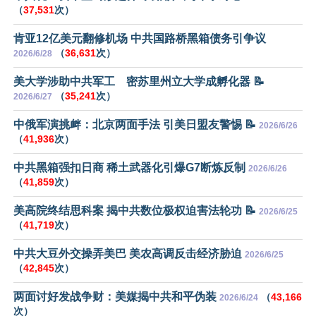
（
37,531
次）
肯亚12亿美元翻修机场 中共国路桥黑箱债务引争议
（
36,631
次）
2026/6/28
美大学涉助中共军工 密苏里州立大学成孵化器 📝
（
35,241
次）
2026/6/27
中俄军演挑衅：北京两面手法 引美日盟友警惕 📝
2026/6/26
（
41,936
次）
中共黑箱强扣日商 稀土武器化引爆G7断炼反制
2026/6/26
（
41,859
次）
美高院终结思科案 揭中共数位极权迫害法轮功 📝
2026/6/25
（
41,719
次）
中共大豆外交操弄美巴 美农高调反击经济胁迫
2026/6/25
（
42,845
次）
两面讨好发战争财：美媒揭中共和平伪装
（
43,166
2026/6/24
次）