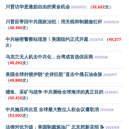
川普访华是激励自由的黄金机会
（
32,622
次）
2026/5/11
川普应带回中共国政治犯：用关税和制裁做杠杆
2026/5/10
（
48,466
次）
中共秘密警察站现形！美国纽约正式开庭
（
49,277
2026/5/8
次）
乌克兰无人机去中共化，台湾成首选供应商
2026/5/8
（
49,292
次）
美国全球封锁伊朗“史诗狂怒”直击中俄石油命脉
2026/5/7
（
49,888
次）
捕鱼、采矿与战争 中共测绘全球海洋的真正目的
2026/5/7
（
50,416
次）
中共施压尚比亚 全球最大数位人权会议遭取消
2026/5/6
（
53,002
次）
法律对抗升级：美国制裁炼油厂 北京想新花招 📝
2026/5/6