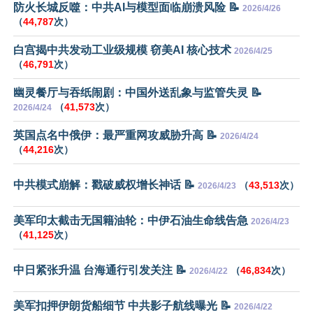
防火长城反噬：中共AI与模型面临崩溃风险 📝
2026/4/26
（
44,787
次）
白宫揭中共发动工业级规模 窃美AI 核心技术
2026/4/25
（
46,791
次）
幽灵餐厅与吞纸闹剧：中国外送乱象与监管失灵 📝
（
41,573
次）
2026/4/24
英国点名中俄伊：最严重网攻威胁升高 📝
2026/4/24
（
44,216
次）
中共模式崩解：戳破威权增长神话 📝
（
43,513
次）
2026/4/23
美军印太截击无国籍油轮：中伊石油生命线告急
2026/4/23
（
41,125
次）
中日紧张升温 台海通行引发关注 📝
（
46,834
次）
2026/4/22
美军扣押伊朗货船细节 中共影子航线曝光 📝
2026/4/22