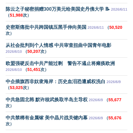
陈云之子秘密捐赠300万美元给美国史丹佛大学 📝
2026/6/11
（
51,988
次）
史密斯痛批中共跨国镇压黑手伸向美国
（
50,520
2026/6/11
次）
从社会批判到个人情感 中共审查扭曲中国青年电影
（
50,207
次）
2026/6/10
欧盟强硬反击中共产能过剩 警告不遏止将瘫痪欧洲
（
51,451
次）
2026/6/10
中企插旗西非奴隶海岸：历史血泪恐遭威权洗白
2026/6/9
（
53,025
次）
中共急固北韩 默许核武换取半岛主导权
（
55,677
2026/6/9
次）
中共禁稀有金属镓 美中晶片战关键内幕
（
55,676
2026/6/9
次）