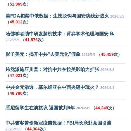
（
51,969
次）
美FDA拟禁中俄数据：生技脱钩与国安防线新战火
2026/5/5
（
45,312
次）
哈佛学者助中研发脑机技术：背弃学术伦理与国安 📝
（
41,576
次）
2026/5/5
影子美元：揭开中共“去美元化”假象
（
45,459
次）
2026/5/2
跨党派施压川普：对抗中共在拉美影响力扩张
2026/5/2
（
47,021
次）
中共金元渗透，塞尔维亚在中西夹缝中玩火？
2026/5/1
（
46,780
次）
悉尼留学生在澳抗议 返国被判6年
（
44,249
次）
2026/5/1
中共骇客曾偷新冠疫苗数据！FBI局长亲赴意国引渡
（
44,364
次）
2026/4/30