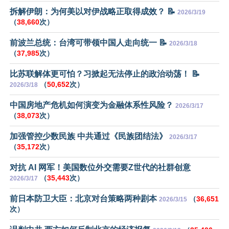
拆解伊朗：为何美以对伊战略正取得成效？ 📝
2026/3/19
（
38,660
次）
前波兰总统：台湾可带领中国人走向统一 📝
2026/3/18
（
37,985
次）
比苏联解体更可怕？习掀起无法停止的政治动荡！ 📝
（
50,652
次）
2026/3/18
中国房地产危机如何演变为金融体系性风险？
2026/3/17
（
38,073
次）
加强管控少数民族 中共通过《民族团结法》
2026/3/17
（
35,172
次）
对抗 AI 网军！美国数位外交需要Z世代的社群创意
（
35,443
次）
2026/3/17
前日本防卫大臣：北京对台策略两种剧本
（
36,651
2026/3/15
次）