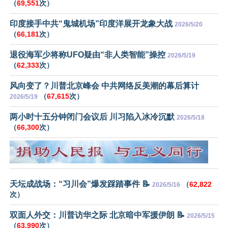
（
69,551
次）
印度接手中共“鬼城机场”印度洋展开龙象大战
2026/5/20
（
66,181
次）
退役海军少将称UFO疑由“非人类智能”操控
2026/5/19
（
62,333
次）
风向变了？川普北京峰会 中共网络反美潮的幕后算计
（
67,615
次）
2026/5/19
两小时十五分钟闭门会议后 川习陷入冰冷沉默
2026/5/18
（
66,300
次）
天坛成战场：“习川会”爆发踩踏事件 📝
（
62,822
2026/5/16
次）
双面人外交：川普访华之际 北京暗中军援伊朗 📝
2026/5/15
（
63,990
次）