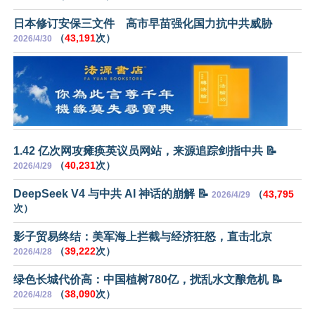
日本修订安保三文件 高市早苗强化国力抗中共威胁
（
43,191
次）
2026/4/30
1.42 亿次网攻瘫痪英议员网站，来源追踪剑指中共 📝
（
40,231
次）
2026/4/29
DeepSeek V4 与中共 AI 神话的崩解 📝
（
43,795
2026/4/29
次）
影子贸易终结：美军海上拦截与经济狂怒，直击北京
（
39,222
次）
2026/4/28
绿色长城代价高：中国植树780亿，扰乱水文酿危机 📝
（
38,090
次）
2026/4/28