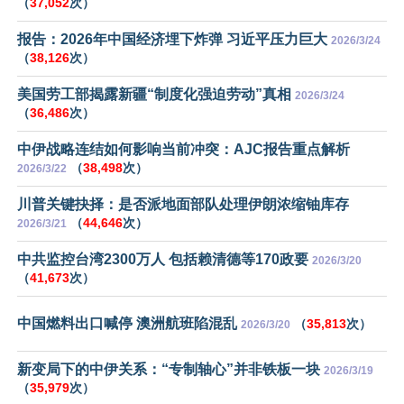
（
37,052
次）
报告：2026年中国经济埋下炸弹 习近平压力巨大
2026/3/24
（
38,126
次）
美国劳工部揭露新疆“制度化强迫劳动”真相
2026/3/24
（
36,486
次）
中伊战略连结如何影响当前冲突：AJC报告重点解析
（
38,498
次）
2026/3/22
川普关键抉择：是否派地面部队处理伊朗浓缩铀库存
（
44,646
次）
2026/3/21
中共监控台湾2300万人 包括赖清德等170政要
2026/3/20
（
41,673
次）
中国燃料出口喊停 澳洲航班陷混乱
（
35,813
次）
2026/3/20
新变局下的中伊关系：“专制轴心”并非铁板一块
2026/3/19
（
35,979
次）