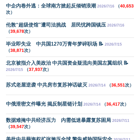
中企内卷外逃：全球南方掀起反倾销浪潮
（
40,653
2026/7/16
次）
伦敦“超级使馆”遭司法挑战 居民忧跨国镇压
2026/7/16
（
39,678
次）
毕业即失业 中共国1270万青年梦碎职场 📝
2026/7/15
（
38,871
次）
北京被指介入美政治 中共国资金疑流向美国左翼组织 📝
（
37,937
次）
2026/7/15
苏式老屋逆袭 中共房市复苏神话破灭
（
36,551
次）
2026/7/14
中俄泄密文件曝光 揭反制星链计划
（
36,417
次）
2026/7/14
数据难掩中共经济压力 内需低迷暴露复苏困局
2026/7/11
（
39,547
次）
美批中共藉海权扩张施压全球 警告威胁国际安全
2026/7/11