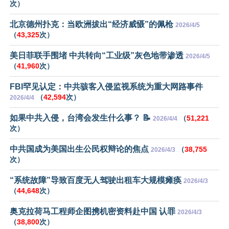
次）
北京德州扑克：当欧洲拔出“经济威慑”的佩枪
2026/4/5
（
43,325
次）
美日菲联手围堵 中共转向“工业级”灰色地带渗透
2026/4/5
（
41,960
次）
FBI罕见认定：中共骇客入侵监视系统为重大网路事件
（
42,594
次）
2026/4/4
如果中共入侵，台湾会发生什么事？ 📝
（
51,221
2026/4/4
次）
中共国成为美国出生公民权辩论的焦点
（
38,755
2026/4/3
次）
“系统故障”导致百度无人驾驶出租车大规模瘫痪
2026/4/3
（
44,648
次）
奥克拉荷马工程师企图携机密资料赴中国 认罪
2026/4/3
（
38,800
次）