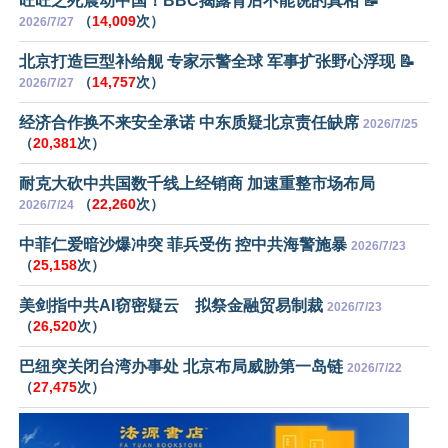
旺旺之死震动中国！BBC揭露背后不能说的真相 📝
（
14,009
次）
2026/7/27
北京打造巨型补给舰 专家示警全球 军事扩张野心浮现 📝
（
14,757
次）
2026/7/27
经济合作换不来安全承诺 中东质疑北京责任缺席
2026/7/25
（
20,381
次）
耐克大砍中共国数千线上经销商 加速重整市场布局
（
22,260
次）
2026/7/24
中菲仁爱暗沙爆冲突 菲兵受伤 控中共海警施暴
2026/7/23
（
25,158
次）
美剑指中共AI窃密疑云 拟祭金融贸易制裁
2026/7/23
（
26,520
次）
巴纽突关闭台湾办事处 北京布局威胁第一岛链
2026/7/22
（
27,475
次）