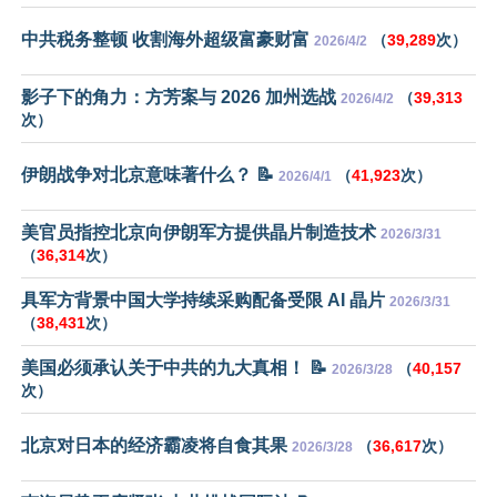
中共税务整顿 收割海外超级富豪财富
（
39,289
次）
2026/4/2
影子下的角力：方芳案与 2026 加州选战
（
39,313
2026/4/2
次）
伊朗战争对北京意味著什么？ 📝
（
41,923
次）
2026/4/1
美官员指控北京向伊朗军方提供晶片制造技术
2026/3/31
（
36,314
次）
具军方背景中国大学持续采购配备受限 AI 晶片
2026/3/31
（
38,431
次）
美国必须承认关于中共的九大真相！ 📝
（
40,157
2026/3/28
次）
北京对日本的经济霸凌将自食其果
（
36,617
次）
2026/3/28