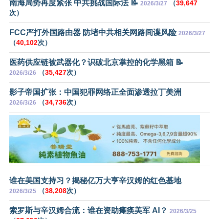
南海局势再度紧张 中共挑战国际法 📝
（
39,647
2026/3/27
次）
FCC严打外国路由器 防堵中共相关网路间谍风险
2026/3/27
（
40,102
次）
医药供应链被武器化？识破北京掌控的化学黑箱 📝
（
35,427
次）
2026/3/26
影子帝国扩张：中国犯罪网络正全面渗透拉丁美洲
（
34,736
次）
2026/3/26
谁在美国支持习？揭秘亿万大亨辛汉姆的红色基地
（
38,208
次）
2026/3/25
索罗斯与辛汉姆合流：谁在资助瘫痪美军 AI？
2026/3/25