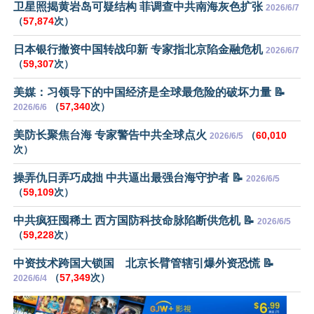
卫星照揭黄岩岛可疑结构 菲调查中共南海灰色扩张
2026/6/7
（
57,874
次）
日本银行撤资中国转战印新 专家指北京陷金融危机
2026/6/7
（
59,307
次）
美媒：习领导下的中国经济是全球最危险的破坏力量 📝
（
57,340
次）
2026/6/6
美防长聚焦台海 专家警告中共全球点火
（
60,010
2026/6/5
次）
操弄仇日弄巧成拙 中共逼出最强台海守护者 📝
2026/6/5
（
59,109
次）
中共疯狂囤稀土 西方国防科技命脉陷断供危机 📝
2026/6/5
（
59,228
次）
中资技术跨国大锁国 北京长臂管辖引爆外资恐慌 📝
（
57,349
次）
2026/6/4