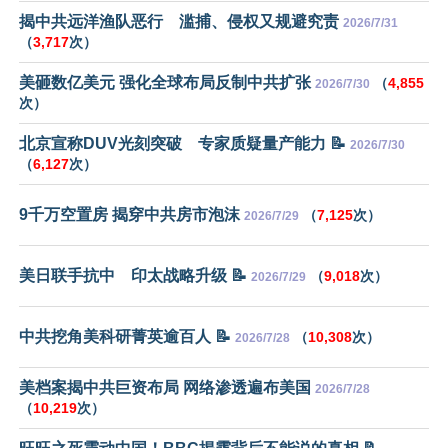
揭中共远洋渔队恶行 滥捕、侵权又规避究责
2026/7/31
（
3,717
次）
美砸数亿美元 强化全球布局反制中共扩张
（
4,855
2026/7/30
次）
北京宣称DUV光刻突破 专家质疑量产能力 📝
2026/7/30
（
6,127
次）
9千万空置房 揭穿中共房市泡沫
（
7,125
次）
2026/7/29
美日联手抗中 印太战略升级 📝
（
9,018
次）
2026/7/29
中共挖角美科研菁英逾百人 📝
（
10,308
次）
2026/7/28
美档案揭中共巨资布局 网络渗透遍布美国
2026/7/28
（
10,219
次）