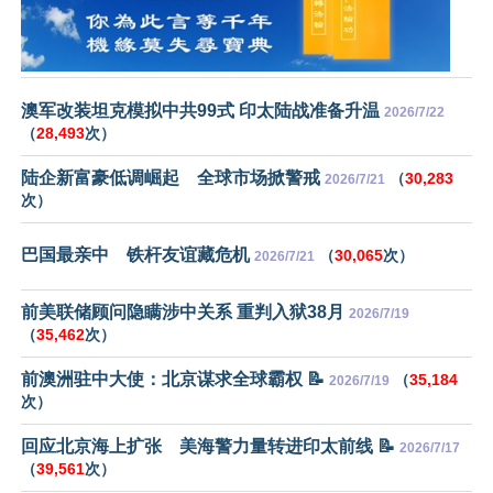
澳军改装坦克模拟中共99式 印太陆战准备升温
2026/7/22
（
28,493
次）
陆企新富豪低调崛起 全球市场掀警戒
（
30,283
2026/7/21
次）
巴国最亲中 铁杆友谊藏危机
（
30,065
次）
2026/7/21
前美联储顾问隐瞒涉中关系 重判入狱38月
2026/7/19
（
35,462
次）
前澳洲驻中大使：北京谋求全球霸权 📝
（
35,184
2026/7/19
次）
回应北京海上扩张 美海警力量转进印太前线 📝
2026/7/17
（
39,561
次）