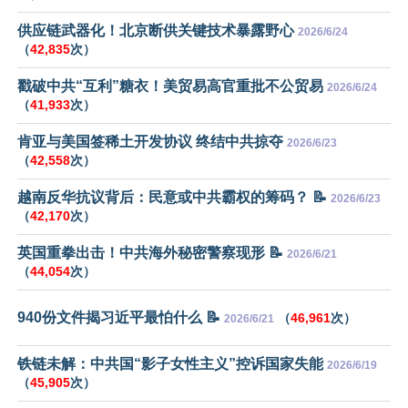
供应链武器化！北京断供关键技术暴露野心
2026/6/24
（
42,835
次）
戳破中共“互利”糖衣！美贸易高官重批不公贸易
2026/6/24
（
41,933
次）
肯亚与美国签稀土开发协议 终结中共掠夺
2026/6/23
（
42,558
次）
越南反华抗议背后：民意或中共霸权的筹码？ 📝
2026/6/23
（
42,170
次）
英国重拳出击！中共海外秘密警察现形 📝
2026/6/21
（
44,054
次）
940份文件揭习近平最怕什么 📝
（
46,961
次）
2026/6/21
铁链未解：中共国“影子女性主义”控诉国家失能
2026/6/19
（
45,905
次）