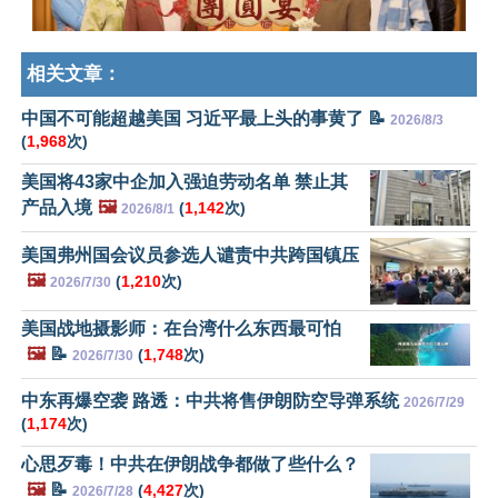
相关文章：
中国不可能超越美国 习近平最上头的事黄了 📝
2026/8/3
(
1,968
次)
美国将43家中企加入强迫劳动名单 禁止其
产品入境
🖼️
(
1,142
次)
2026/8/1
美国弗州国会议员参选人谴责中共跨国镇压
🖼️
(
1,210
次)
2026/7/30
美国战地摄影师：在台湾什么东西最可怕
🖼️
📝
(
1,748
次)
2026/7/30
中东再爆空袭 路透：中共将售伊朗防空导弹系统
2026/7/29
(
1,174
次)
心思歹毒！中共在伊朗战争都做了些什么？
🖼️
📝
(
4,427
次)
2026/7/28