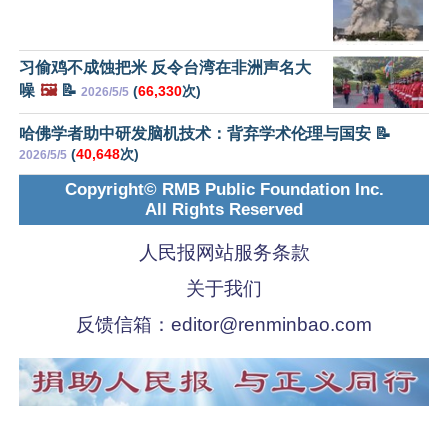
习偷鸡不成蚀把米 反令台湾在非洲声名大
噪
🖼️
📝
(
66,330
次)
2026/5/5
哈佛学者助中研发脑机技术：背弃学术伦理与国安 📝
(
40,648
次)
2026/5/5
Copyright© RMB Public Foundation Inc.
All Rights Reserved
人民报网站服务条款
关于我们
反馈信箱：
editor@renminbao.com