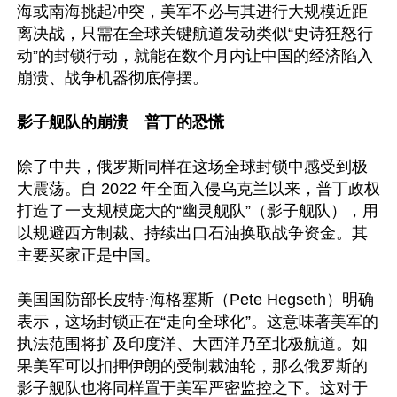
海或南海挑起冲突，美军不必与其进行大规模近距
离决战，只需在全球关键航道发动类似“史诗狂怒行
动”的封锁行动，就能在数个月内让中国的经济陷入
崩溃、战争机器彻底停摆。

影子舰队的崩溃　普丁的恐慌
除了中共，俄罗斯同样在这场全球封锁中感受到极
大震荡。自 2022 年全面入侵乌克兰以来，普丁政权
打造了一支规模庞大的“幽灵舰队”（影子舰队），用
以规避西方制裁、持续出口石油换取战争资金。其
主要买家正是中国。

美国国防部长皮特·海格塞斯（Pete Hegseth）明确
表示，这场封锁正在“走向全球化”。这意味著美军的
执法范围将扩及印度洋、大西洋乃至北极航道。如
果美军可以扣押伊朗的受制裁油轮，那么俄罗斯的
影子舰队也将同样置于美军严密监控之下。这对于