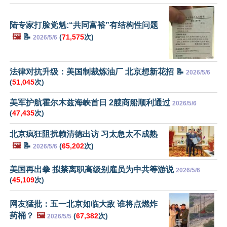
陆专家打脸党魁:“共同富裕”有结构性问题
🖼️
📝
(
71,575
次)
2026/5/6
法律对抗升级：美国制裁炼油厂 北京想新花招 📝
2026/5/6
(
51,045
次)
美军护航霍尔木兹海峡首日 2艘商船顺利通过
2026/5/6
(
47,435
次)
北京疯狂阻扰赖清德出访 习太急太不成熟
🖼️
📝
(
65,202
次)
2026/5/6
美国再出拳 拟禁离职高级别雇员为中共等游说
2026/5/6
(
45,109
次)
网友猛批：五一北京如临大敌 谁将点燃炸
药桶？
🖼️
(
67,382
次)
2026/5/5