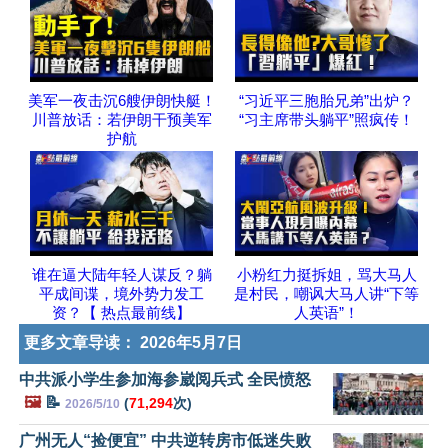
美军一夜击沉6艘伊朗快艇！
“习近平三胞胎兄弟”出炉？
川普放话：若伊朗干预美军
“习主席带头躺平”照疯传！
护航
谁在逼大陆年轻人谋反？躺
小粉红力挺拆姐，骂大马人
平成间谍，境外势力发工
是村民，嘲讽大马人讲“下等
资？【 热点最前线】
人英语”！
更多文章导读：
2026年5月7日
中共派小学生参加海参崴阅兵式 全民愤怒
🖼️
📝
(
71,294
次)
2026/5/10
广州无人“捡便宜” 中共逆转房市低迷失败