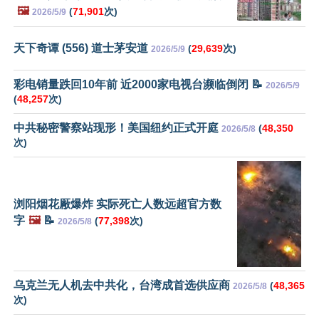
🖼️
(
71,901
次)
2026/5/9
天下奇谭 (556) 道士茅安道
(
29,639
次)
2026/5/9
彩电销量跌回10年前 近2000家电视台濒临倒闭 📝
2026/5/9
(
48,257
次)
中共秘密警察站现形！美国纽约正式开庭
(
48,350
2026/5/8
次)
浏阳烟花厰爆炸 实际死亡人数远超官方数
字
🖼️
📝
(
77,398
次)
2026/5/8
乌克兰无人机去中共化，台湾成首选供应商
(
48,365
2026/5/8
次)