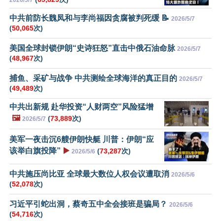
中共前防长魏凤和与李尚福因贪腐被判死缓 📝
2026/5/7
(
50,065
次)
美国全球封锁伊朗“史诗狂怒”直击中俄石油命脉
2026/5/7
(
48,967
次)
捕鱼、采矿与战争 中共测绘全球海洋的真正目的
2026/5/7
(
49,489
次)
中共出新规 赴华投资“人财两空”风险猛增
🖼️
(
73,889
次)
2026/5/7
美军一夜击沉6艘伊朗快艇 川普：伊朗“应
该举白旗投降”
▶️
(
73,287
次)
2026/5/6
中共施压尚比亚 全球最大数位人权会议遭取消
2026/5/6
(
52,078
次)
习近平引蛇出洞，蔡奇五中全会接班是骗局？
2026/5/6
(
54,716
次)