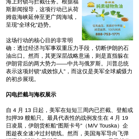
海上封锁与拦截任务。根据福
斯新闻报导，这项行动已从荷
姆兹海峡延伸至更广阔海域，
呈现“全球化”趋势。 

这场行动的核心目的非常明
确：透过经济与军事双重压力手段，切断伊朗的石
油出口。然而，其更深层战略意涵，则是直指躲在
伊朗背后的两大势力——中共与俄罗斯。川普总统
表示这项封锁“成效惊人”，而这仅是美军全球威慑力
的初步展现。 

闪电拦截与海权展示 
自 4 月 13 日起，美军在短短三周内已拦截、登船或
扣押39 艘船只。最具代表性的战例发生在 4 月 19 
日凌晨，伊朗货柜船“图斯卡号”（M/V Touska）企
图趁夜全速冲过封锁线。然而，美国海军导向飞弹