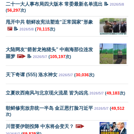
二十一大人事布局四大版本 常委最新名单流出 📝
2026/5/8
(
56,297
次)
甩开中共 朝鲜改宪法塑造“正常国家”形象
🖼️
📝
(
70,115
次)
2026/5/8
大陆网友“箭射龙袍猪头” 中南海那位连发
噩梦
🖼️▶️
📝
(
105,197
次)
2026/5/7
天下奇谭 (555) 洛水神女
(
30,036
次)
2026/5/7
立夏吹西南风与北京现火流星 皆为凶兆
(
49,183
次)
2026/5/7
朝鲜修宪放弃统一半岛 金正恩打脸习近平
(
49,512
2026/5/7
次)
川普要伊朗投降 中东将会变天？
🖼️▶️
(
69,829
次)
2026/5/7