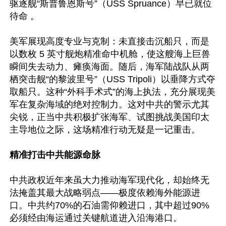
驱逐舰“斯普鲁恩斯号”（USS Spruance）早已就位
待命 。  

美军展现高度专业与克制：未直接击沉船只，而是
以数枚 5 英寸舰炮精准命中机舱，使这艘海上巨兽
瞬间失去动力、瘫痪海面。随后，海军陆战队从两
栖突击舰“的黎波里号”（USS Tripoli）以垂降方式夺
取船只。这种“外科手术式”的海上执法，充分展现美
军在复杂海域的绝对控制力。这对中共的警示尤其
尖锐，正当中共积极扩张海军、试图挑战美国印太
主导地位之际，这场精准行动无疑是一记重击。 

精准打击中共能源命脉
中共政权近年来虽大力推动海军现代化，却始终无
法掩盖其最大战略弱点——极度依赖海外能源进
口。中共约70%的石油需仰赖进口，其中超过90%
必须经由海运通过关键航道进入沿海港口。
