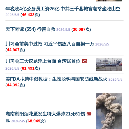
年税收4亿公务员工资26亿 中共三千县城官老爷坐吃山空
(
46,433
次)
2026/5/5
天下奇谭 (554) 行善自救
(
30,087
次)
2026/5/5
川习会前美中过招 习近平伤敌八百自损一万
2026/5/5
(
44,967
次)
川习会三大议题浮上台面 台湾居首位
🖼️
(
61,491
次)
2026/5/5
美FDA拟禁中俄数据：生技脱钩与国安防线新战火
2026/5/5
(
44,392
次)
湖南浏阳烟花厰发生特大爆炸21死61伤
🖼️
📝
(
68,949
次)
2026/5/5