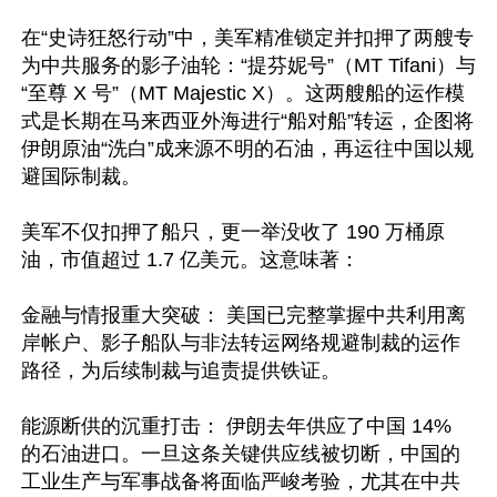
在“史诗狂怒行动”中，美军精准锁定并扣押了两艘专
为中共服务的影子油轮：“提芬妮号”（MT Tifani）与
“至尊 X 号”（MT Majestic X）。这两艘船的运作模
式是长期在马来西亚外海进行“船对船”转运，企图将
伊朗原油“洗白”成来源不明的石油，再运往中国以规
避国际制裁。 

美军不仅扣押了船只，更一举没收了 190 万桶原
油，市值超过 1.7 亿美元。这意味著： 

金融与情报重大突破： 美国已完整掌握中共利用离
岸帐户、影子船队与非法转运网络规避制裁的运作
路径，为后续制裁与追责提供铁证。 

能源断供的沉重打击： 伊朗去年供应了中国 14% 
的石油进口。一旦这条关键供应线被切断，中国的
工业生产与军事战备将面临严峻考验，尤其在中共