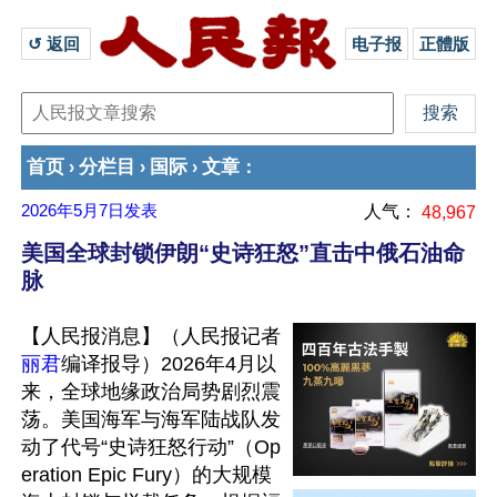
↺ 返回 
电子报
正體版
首页
分栏目
国际
文章
›
›
›
：
2026年5月7日
发表
人气：
48,967
美国全球封锁伊朗“史诗狂怒”直击中俄石油命
脉
【人民报消息】（人民报记者
丽君
编译报导）2026年4月以
来，全球地缘政治局势剧烈震
荡。美国海军与海军陆战队发
动了代号“史诗狂怒行动”（Op
eration Epic Fury）的大规模