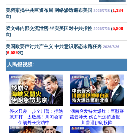
美档案揭中共巨资布局 网络渗透遍布美国
(
1,184
2026/7/28
次)
梁文锋内部交流泄密 坐实美国对中共指控
(
5,808
2026/7/26
次)
美国政要声讨共产主义 中共意识形态末路狂奔
2026/7/26
(
6,589
次)
人民报视频:
停火只差一步？川普：拒绝
湖南突发特大爆炸！巨型蘑
就开打｜太敏感！川习会前
菇云冲天 伤亡恐远超通报｜
伊朗外长突访中｜
川普逼伊朗投降