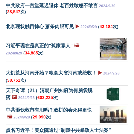
中共政府一言堂延迟退休 老百姓敢怒不敢言
2024/9/30
(
28,547
次)
北京现状触目惊心 萧条肉眼可见
▶️
(
43,184
次)
2024/9/29
习近平现在是真正的“孤家寡人”
🖼️
(
34,885
次)
2024/9/29
大饥荒从河南开始？粮食大省河南或绝收！
▶️
2024/9/28
(
38,751
次)
天下奇谭（21）清朝广州知府为何脑袋脱
落
🖼️
(
603,225
次)
2024/9/28
中共砸钱救市有用吗？敢拼的会死得更快
🖼️
(
29,090
次)
2024/9/28
点名习近平！美众院通过“制裁中共暴政人士法案”