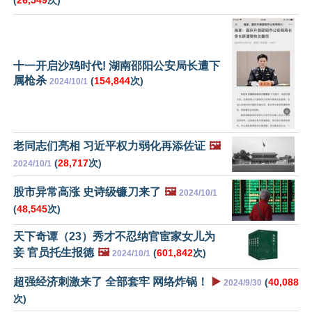
(
26,549
次)
十一开启沙鸡时代! 湖南邵阳公安局长遭下
属枪杀
(
154,844
次)
2024/10/1
老同志们亮相 习近平权力弱化再添佐证
🖼️
(
28,717
次)
2024/10/1
股市异常高涨 史诗级镰刀来了
🖼️
2024/10/1
(
48,545
次)
天下奇谭（23）秀才不忍纳官宦家女儿为
妾 官员托生报德
🖼️
(
601,842
次)
2024/10/1
超强经济刺激来了 全部套牢 网络炸锅！
▶️
(
40,088
2024/9/30
次)