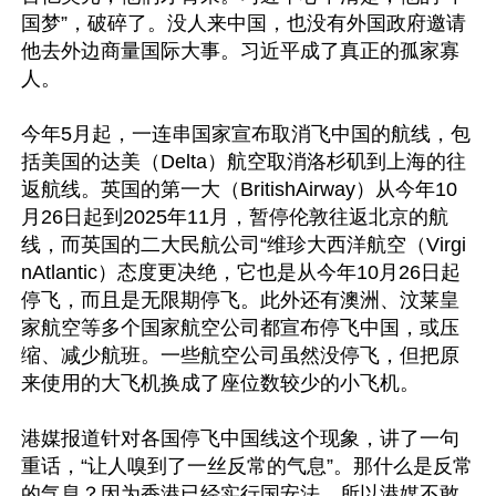
国梦”，破碎了。没人来中国，也没有外国政府邀请
他去外边商量国际大事。习近平成了真正的孤家寡
人。

今年5月起，一连串国家宣布取消飞中国的航线，包
括美国的达美（Delta）航空取消洛杉矶到上海的往
返航线。英国的第一大（BritishAirway）从今年10
月26日起到2025年11月，暂停伦敦往返北京的航
线，而英国的二大民航公司“维珍大西洋航空（Virgi
nAtlantic）态度更决绝，它也是从今年10月26日起
停飞，而且是无限期停飞。此外还有澳洲、汶莱皇
家航空等多个国家航空公司都宣布停飞中国，或压
缩、减少航班。一些航空公司虽然没停飞，但把原
来使用的大飞机换成了座位数较少的小飞机。

港媒报道针对各国停飞中国线这个现象，讲了一句
重话，“让人嗅到了一丝反常的气息”。那什么是反常
的气息？因为香港已经实行国安法，所以港媒不敢