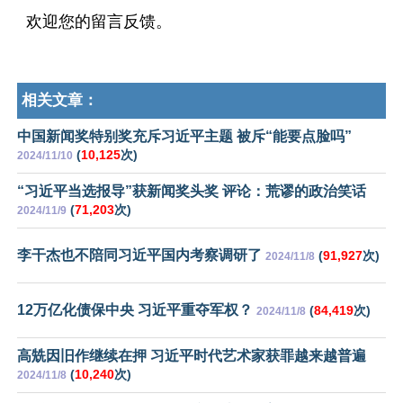
欢迎您的留言反馈。
相关文章：
中国新闻奖特别奖充斥习近平主题 被斥“能要点脸吗”
(
10,125
次)
2024/11/10
“习近平当选报导”获新闻奖头奖 评论：荒谬的政治笑话
(
71,203
次)
2024/11/9
李干杰也不陪同习近平国内考察调研了
(
91,927
次)
2024/11/8
12万亿化债保中央 习近平重夺军权？
(
84,419
次)
2024/11/8
高兟因旧作继续在押 习近平时代艺术家获罪越来越普遍
(
10,240
次)
2024/11/8