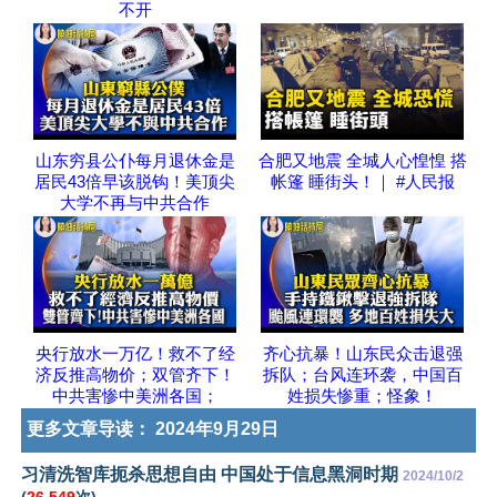
不开
山东穷县公仆每月退休金是
合肥又地震 全城人心惶惶 搭
居民43倍早该脱钩！美顶尖
帐篷 睡街头！｜ #人民报
大学不再与中共合作
央行放水一万亿！救不了经
齐心抗暴！山东民众击退强
济反推高物价；双管齐下！
拆队；台风连环袭，中国百
中共害惨中美洲各国；
姓损失惨重；怪象！
更多文章导读：
2024年9月29日
习清洗智库扼杀思想自由 中国处于信息黑洞时期
2024/10/2