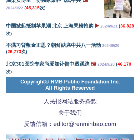
温柔女博主一份独家爆料气疯中共
🖼️
(
45,315
次)
2024/9/22
中国掀起抵制苹果潮 北京 上海果粉抢购
▶️
(
36,828
2024/9/21
次)
不满习背叛金正恩？朝鲜缺席中共八一活动
2024/9/20
(
26,773
次)
北京301医院专家尚爱加讣告中透蹊跷
🖼️
(
46,170
2024/9/20
次)
Copyright© RMB Public Foundation Inc.
All Rights Reserved
人民报网站服务条款
关于我们
反馈信箱：
editor@renminbao.com