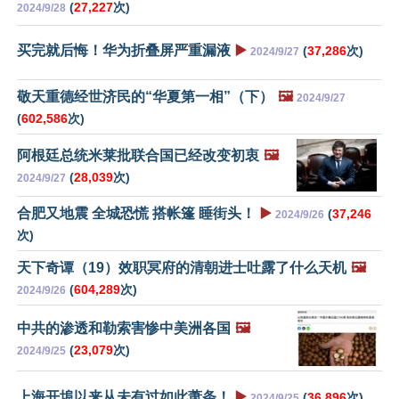
(
27,227
次)
2024/9/28
买完就后悔！华为折叠屏严重漏液
▶️
(
37,286
次)
2024/9/27
敬天重德经世济民的“华夏第一相”（下）
🖼️
2024/9/27
(
602,586
次)
阿根廷总统米莱批联合国已经改变初衷
🖼️
(
28,039
次)
2024/9/27
合肥又地震 全城恐慌 搭帐篷 睡街头！
▶️
(
37,246
2024/9/26
次)
天下奇谭（19）效职冥府的清朝进士吐露了什么天机
🖼️
(
604,289
次)
2024/9/26
中共的渗透和勒索害惨中美洲各国
🖼️
(
23,079
次)
2024/9/25
上海开埠以来从未有过如此萧条！
▶️
(
36,896
次)
2024/9/25