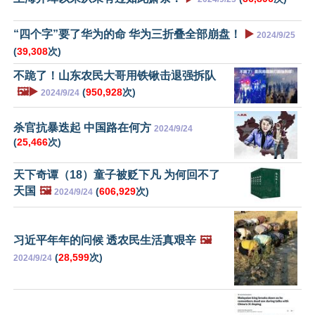
“四个字”要了华为的命 华为三折叠全部崩盘！
▶️
2024/9/25
(
39,308
次)
不跪了！山东农民大哥用铁锹击退强拆队
🖼️▶️
(
950,928
次)
2024/9/24
杀官抗暴迭起 中国路在何方
2024/9/24
(
25,466
次)
天下奇谭（18）童子被贬下凡 为何回不了
天国
🖼️
(
606,929
次)
2024/9/24
习近平年年的问候 透农民生活真艰辛
🖼️
(
28,599
次)
2024/9/24