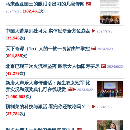
马来西亚国王的眼泪引出习的几段传闻
🖼️
(
182,461
次)
2024/9/23
中国大萧条到处可见 实体经济全方位崩盘
▶️
2024/9/23
(
35,546
次)
天下奇谭（15）人的一饮一食皆由神掌控
🖼️
2024/9/23
(
604,885
次)
北京已现三次火流星坠落 昭示大人物阳寿要尽
🖼️
2024/9/22
(
43,279
次)
新唐人声乐大赛传佳话：诞生双女冠军 比
赛实况和颁奖典礼可在线观赏
🖼️▶️
2024/9/22
(
1,050,503
次)
预制菜的科技与狠活 看完你还敢吃吗？！
▶️
2024/9/22
(
37,784
次)