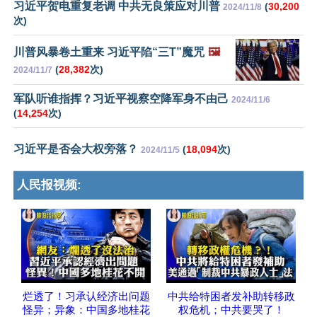
习近平贺电重复老调 中共无良策应对川普
(
30,200
2024/11/8
次)
川普风暴卷土重来 习近平陷“三T”魔咒
🖼️
(
28,382
次)
2024/11/7
军队听谁指挥？习近平视察空降军身不由己
2024/11/6
(
14,254
次)
习近平是否会大权旁落？
(
18,094
次)
2024/11/5
人民报视频:
烂透了！习承认经济出问题
中共给特困者发补助转移政
怪异；异象：中国多地桂花
权危机；中共要哭了！