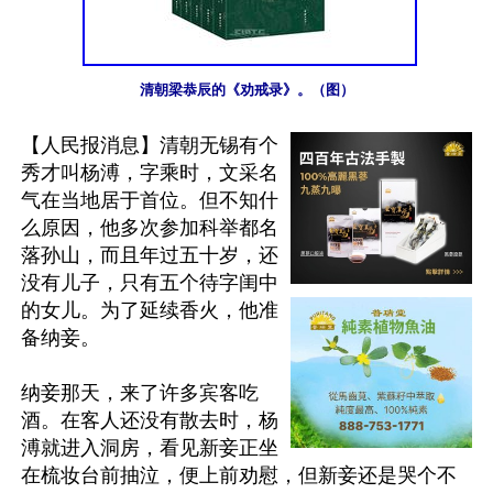
清朝梁恭辰的《劝戒录》。（图）
【人民报消息】清朝无锡有个
秀才叫杨溥，字乘时，文采名
气在当地居于首位。但不知什
么原因，他多次参加科举都名
落孙山，而且年过五十岁，还
没有儿子，只有五个待字闺中
的女儿。为了延续香火，他准
备纳妾。

纳妾那天，来了许多宾客吃
酒。在客人还没有散去时，杨
溥就进入洞房，看见新妾正坐
在梳妆台前抽泣，便上前劝慰，但新妾还是哭个不