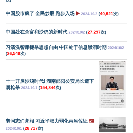
中国股市疯了 全民炒股 跑步入场
▶️
(
40,921
次)
2024/10/2
中国处在杀官和沙鸡的新时代
(
27,297
次)
2024/10/2
习清洗智库扼杀思想自由 中国处于信息黑洞时期
2024/10/2
(
26,549
次)
十一开启沙鸡时代! 湖南邵阳公安局长遭下
属枪杀
(
154,844
次)
2024/10/1
老同志们亮相 习近平权力弱化再添佐证
🖼️
(
28,717
次)
2024/10/1