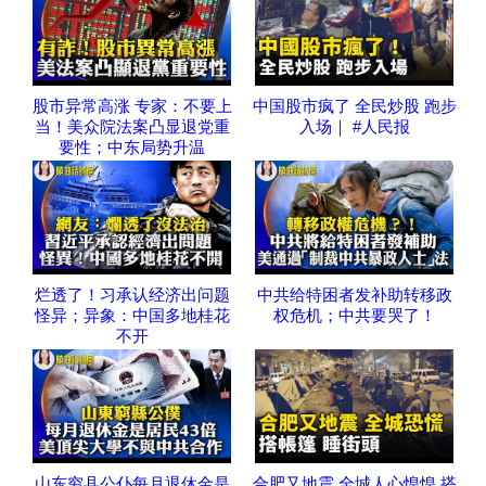
股市异常高涨 专家：不要上
中国股市疯了 全民炒股 跑步
当！美众院法案凸显退党重
入场｜ #人民报
要性；中东局势升温
烂透了！习承认经济出问题
中共给特困者发补助转移政
怪异；异象：中国多地桂花
权危机；中共要哭了！
不开
山东穷县公仆每月退休金是
合肥又地震 全城人心惶惶 搭