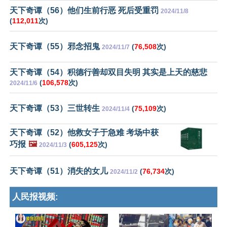
天下奇谭（56）他们生前行恶 死后受重罚
2024/11/8
(
112,011
次)
天下奇谭（55）邪念招鬼
(
76,508
次)
2024/11/7
天下奇谭（54）积德行善却双目失明 其实是上天的慈悲
(
106,578
次)
2024/11/6
天下奇谭（53）三世转生
(
75,109
次)
2024/11/4
天下奇谭（52）他救女子于急难 考场中获
巧报
🖼️
(
605,125
次)
2024/11/3
天下奇谭（51）消失的女儿
(
76,734
次)
2024/11/2
人民报视频: