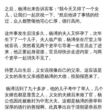
之后，杨溥出来告诉宾客：“我今天又得了一个女
儿，让我们一起庆祝一下。”然后他讲了事情的经
过，众人都赞颂他宅心仁厚，德行高尚。

这件事发生后没多久，杨溥的夫人又怀孕了，次年
生下了一个儿子。夫人临产前，杨溥坐在厅堂上等
候音讯，突然看见两个吏卒引导著一名官员走了进
来，他正要起身迎接，官员却快步走进内室，与两
个吏卒一起消失不见了。

待婴儿出生后，义女说很像自己的父亲。这应该是
义女的亲生父亲感恩杨溥的大德，投胎报恩来了。

 杨溥活到了九十多岁，他的儿子考中了举人，几个
女婿也都是显贵之人，义女的夫婿后来做了官，杨
公也因此被敕封为中宪大夫。这都是杨溥的善举和
深厚的德行的善报啊。此真事出自于清朝梁恭辰所