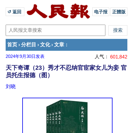
↺ 返回 
电子报
正體版
首页
分栏目
文化
文章
›
›
›
：
2024年9月30日
发表
人气：
601,842
天下奇谭（23）秀才不忍纳官宦家女儿为妾 官
员托生报德（图）
刘晓