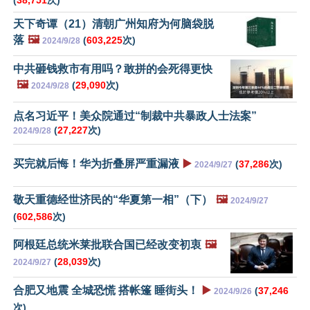
天下奇谭（21）清朝广州知府为何脑袋脱
落
🖼️
(
603,225
次)
2024/9/28
中共砸钱救市有用吗？敢拼的会死得更快
🖼️
(
29,090
次)
2024/9/28
点名习近平！美众院通过“制裁中共暴政人士法案”
(
27,227
次)
2024/9/28
买完就后悔！华为折叠屏严重漏液
▶️
(
37,286
次)
2024/9/27
敬天重德经世济民的“华夏第一相”（下）
🖼️
2024/9/27
(
602,586
次)
阿根廷总统米莱批联合国已经改变初衷
🖼️
(
28,039
次)
2024/9/27
合肥又地震 全城恐慌 搭帐篷 睡街头！
▶️
(
37,246
2024/9/26
次)