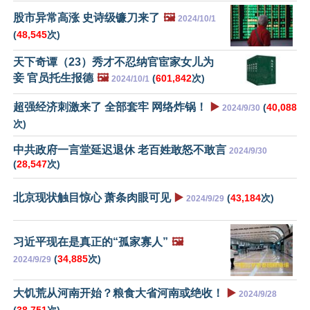
股市异常高涨 史诗级镰刀来了
🖼️
2024/10/1
(
48,545
次)
天下奇谭（23）秀才不忍纳官宦家女儿为
妾 官员托生报德
🖼️
(
601,842
次)
2024/10/1
超强经济刺激来了 全部套牢 网络炸锅！
▶️
(
40,088
2024/9/30
次)
中共政府一言堂延迟退休 老百姓敢怒不敢言
2024/9/30
(
28,547
次)
北京现状触目惊心 萧条肉眼可见
▶️
(
43,184
次)
2024/9/29
习近平现在是真正的“孤家寡人”
🖼️
(
34,885
次)
2024/9/29
大饥荒从河南开始？粮食大省河南或绝收！
▶️
2024/9/28
(
38,751
次)