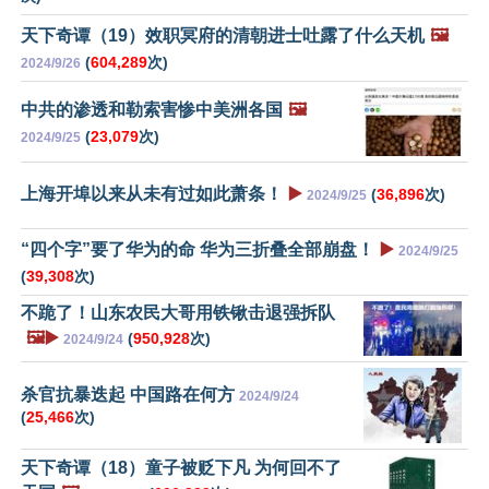
天下奇谭（19）效职冥府的清朝进士吐露了什么天机
🖼️
(
604,289
次)
2024/9/26
中共的渗透和勒索害惨中美洲各国
🖼️
(
23,079
次)
2024/9/25
上海开埠以来从未有过如此萧条！
▶️
(
36,896
次)
2024/9/25
“四个字”要了华为的命 华为三折叠全部崩盘！
▶️
2024/9/25
(
39,308
次)
不跪了！山东农民大哥用铁锹击退强拆队
🖼️▶️
(
950,928
次)
2024/9/24
杀官抗暴迭起 中国路在何方
2024/9/24
(
25,466
次)
天下奇谭（18）童子被贬下凡 为何回不了