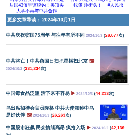
居民43倍早该脱钩！美顶尖
帐篷 睡街头！｜ #人民报
大学不再与中共合作
更多文章导读：
2024年10月1日
中共庆祝窃国75周年 与往年有所不同
(
26,077
次)
2024/10/3
中共将亡！中共窃国日扫把星横扫北京
🖼️
(
331,234
次)
2024/10/3
中国毒食品泛滥 活下来不容易
▶️
(
44,213
次)
2024/10/3
乌出席招待会官员降格 中共大使却称中乌
是好伙伴
🖼️
(
26,263
次)
2024/10/3
中国股市狂飙 民众情绪高昂 疯抢入场
▶️
(
42,139
2024/10/2
次)