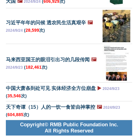
天国
🖼️
(
606,929
次)
2024/9/24
习近平年年的问候 透农民生活真艰辛
🖼️
(
28,599
次)
2024/9/24
马来西亚国王的眼泪引出习的几段传闻
🖼️
(
182,461
次)
2024/9/23
中国大萧条到处可见 实体经济全方位崩盘
▶️
2024/9/23
(
35,546
次)
天下奇谭（15）人的一饮一食皆由神掌控
🖼️
2024/9/23
(
604,885
次)
Copyright© RMB Public Foundation Inc.
All Rights Reserved