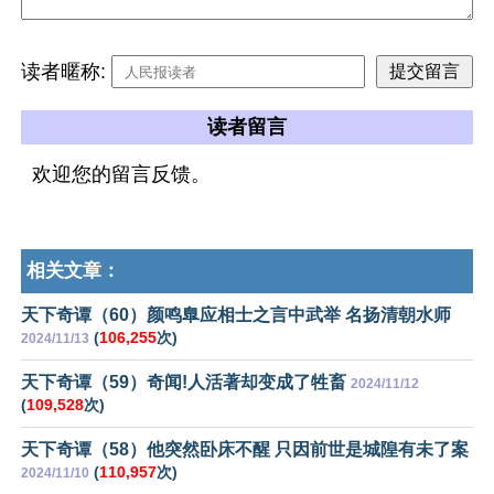
读者暱称:
读者留言
欢迎您的留言反馈。
相关文章：
天下奇谭（60）颜鸣臯应相士之言中武举 名扬清朝水师
(
106,255
次)
2024/11/13
天下奇谭（59）奇闻!人活著却变成了牲畜
2024/11/12
(
109,528
次)
天下奇谭（58）他突然卧床不醒 只因前世是城隍有未了案
(
110,957
次)
2024/11/10