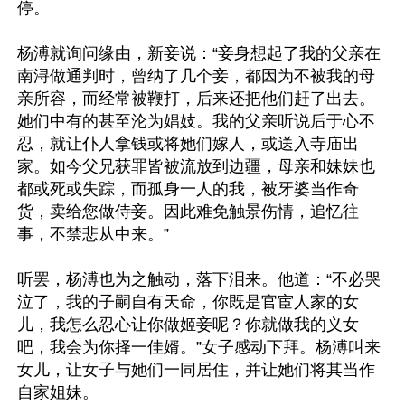
停。

杨溥就询问缘由，新妾说：“妾身想起了我的父亲在
南浔做通判时，曾纳了几个妾，都因为不被我的母
亲所容，而经常被鞭打，后来还把他们赶了出去。
她们中有的甚至沦为娼妓。我的父亲听说后于心不
忍，就让仆人拿钱或将她们嫁人，或送入寺庙出
家。如今父兄获罪皆被流放到边疆，母亲和妹妹也
都或死或失踪，而孤身一人的我，被牙婆当作奇
货，卖给您做侍妾。因此难免触景伤情，追忆往
事，不禁悲从中来。”

听罢，杨溥也为之触动，落下泪来。他道：“不必哭
泣了，我的子嗣自有天命，你既是官宦人家的女
儿，我怎么忍心让你做姬妾呢？你就做我的义女
吧，我会为你择一佳婿。”女子感动下拜。杨溥叫来
女儿，让女子与她们一同居住，并让她们将其当作
自家姐妹。
