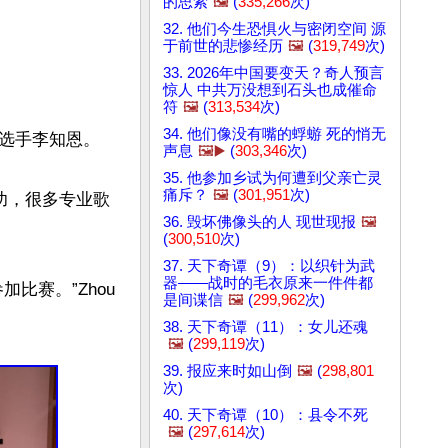
的思索
🖼️
(
335,266
次)
32. 他们今生恐惧火与密闭空间 源
于前世的悲惨经历
🖼️
(
319,749
次)
33. 2026年中国要变天？奇人预言
惊人 中共万没想到石头也成催命
符
🖼️
(
313,534
次)
34. 他们像没有嘴的蜉蝣 死的悄无
选手李知恩。

声息
🖼️▶️
(
303,346
次)
35. 他参加乡试为何遭到父亲亡灵
痛斥？
🖼️
(
301,951
次)
成功，很多专业歌
36. 毁坏佛像头的人 现世现报
🖼️
(
300,510
次)
37. 天下奇谭（9）：以织针为武
器——战时的毛衣原来一件件都
比赛。”Zhou
是间谍信
🖼️
(
299,962
次)
38. 天下奇谭（11）：女儿还魂
🖼️
(
299,119
次)
39. 报应来时如山倒
🖼️
(
298,801
次)
40. 天下奇谭（10）：县令不死
🖼️
(
297,614
次)