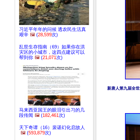
习近平年年的问候 透农民生活真
艰辛
🖼️
(
28,599
次)
乱世生存指南（69）如果你在洪
灾区的小城市，这四点建议可以
帮到你
🖼️
(
21,071
次)
新唐人第九届全世
马来西亚国王的眼泪引出习的几
段传闻
🖼️
(
182,461
次)
天下奇谭（16）裴谌幻化启故人
🖼️
(
593,879
次)