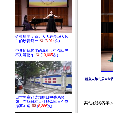
金奖得主：新唐人大赛是华人歌
手的珍贵舞台
🖼️
(
8,014
次)
中共怕你知道的真相：中俄边界
不对等撤军
🖼️
(
13,665
次)
新唐人第九届全世界
日本男童遇袭加剧日中关系紧
张：在华日本人社群恐慌日企恐
其他获奖名单为
撤离加速
🖼️
(
8,386
次)