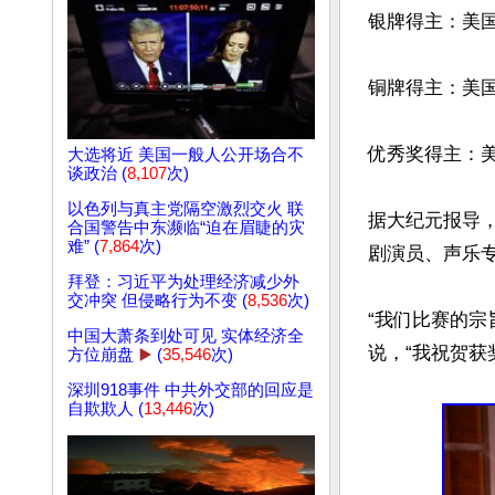
银牌得主：美国
铜牌得主：美
优秀奖得主：
大选将近 美国一般人公开场合不
谈政治 (
8,107
次)
以色列与真主党隔空激烈交火 联
据大纪元报导，
合国警告中东濒临“迫在眉睫的灾
难” (
7,864
次)
剧演员、声乐专
拜登：习近平为处理经济减少外
交冲突 但侵略行为不变 (
8,536
次)
“我们比赛的宗
中国大萧条到处可见 实体经济全
说，“我祝贺获
方位崩盘
▶️
(
35,546
次)
深圳918事件 中共外交部的回应是
自欺欺人 (
13,446
次)