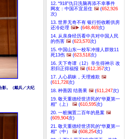
12. “918”仇日洗脑再添不幸事件
网友：中国不宜居住
🖼️
(
652,926
次)
13. 世界无奇不有 银行拒收断供房
还冷处理
🖼️▶️
(
648,469
次)
14. 从亲身经历看中共对中国人民
的伤害
🖼️
(
623,570
次)
15. 中国山东一校车冲撞人群致11
死13伤
🖼️
(
623,518
次)
16. 天下奇谭（12）辛生得神示 改
邪归正得福报
🖼️
(
612,357
次)
17. 人心易昧，天理难欺
🖼️
(
611,728
次)
后合影。（戴兵／大纪
18. 种善因 结善果
🖼️
(
611,247
次)
19. 敬天重德经世济民的“华夏第一
相”（上）
🖼️
(
610,595
次)
20. 一桩搁置二百年的悬案
🖼️
(
609,904
次)
21. 敬天重德经世济民的“华夏第一
相”（中）
🖼️
(
608,254
次)