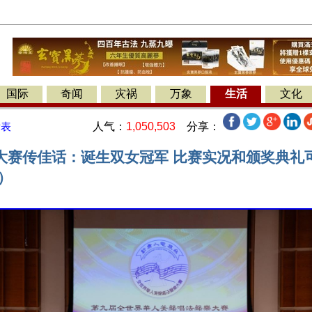
国际
奇闻
灾祸
万象
生活
文化
人气：
1,050,503
分享：
发表
大赛传佳话：诞生双女冠军 比赛实况和颁奖典礼
）