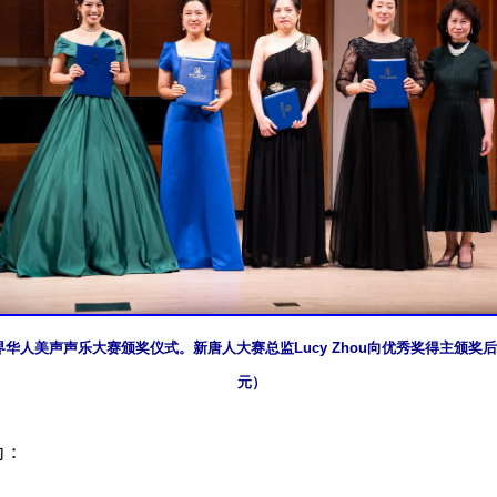
华人美声声乐大赛颁奖仪式。新唐人大赛总监Lucy Zhou向优秀奖得主颁奖
元）
：
