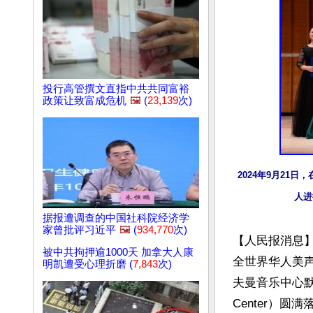
投行高管撰文直指中共共同富裕
政策让致富成危机
🖼️
(
23,139
次)
2024年9月21日，
人进
据报遭调查的中国社科院经济学
家曾批评习近平
🖼️
(
934,770
次)
【人民报消息
被中共拘押逾1000天 加拿大人康
全世界华人美声
明凯遭受心理折磨 (
7,843
次)
夫曼音乐中心默金大厅（
Center）