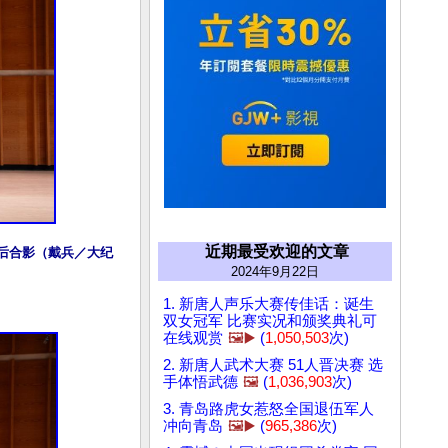
近期最受欢迎的文章
奖后合影（戴兵／大纪
2024年9月22日
1. 新唐人声乐大赛传佳话：诞生
双女冠军 比赛实况和颁奖典礼可
在线观赏
🖼️▶️
(
1,050,503
次)
2. 新唐人武术大赛 51人晋决赛 选
手体悟武德
🖼️
(
1,036,903
次)
3. 青岛路虎女惹怒全国退伍军人
冲向青岛
🖼️▶️
(
965,386
次)