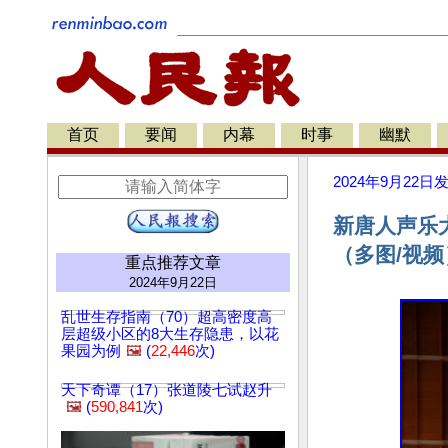
首页
要闻
内幕
时事
幽默
2024年9月22日
新唐人声乐
（多图/视频
重点推荐文章
2024年9月22日
乱世生存指南（70）超高密度高
层超级小区的8大生存隐患，以花
果园为例
🖼️
(
22,446
次)
天下奇谭（17）张道陵七试赵升
🖼️
(
590,841
次)