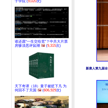
子学院 (
9,020
次)
谁还愿“一生交给党”？中共大片票
房惨淡恶评如潮
🖼️
(
9,315
次)
新唐人第九届全
天下奇谭（18）童子被贬下凡 为
何回不了天国
🖼️
(
606,929
次)