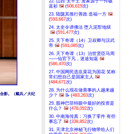
22. 山西“太平王”发家源于一件破
蓝衫
🖼️
(
606,619
次)
23. 陆陇其推行善政 造福一方
🖼️
(
593,667
次)
24. 太史令谤佛法 堕入泥犁地狱
🖼️
(
591,477
次)
25. 天下奇谭（14）卫叔卿与汉武
帝
🖼️
(
591,085
次)
26. 天下奇谭（13）治世贤臣马周
——仙官下凡，迷途知返
🖼️
(
586,470
次)
27. 中国网民选韭菜花为国花 笑称
常幻想自己是国家主人
🖼️
(
484,671
次)
28. 为什么现在做善事的人越来越
后合影。（戴兵／大纪
少？
🖼️
📝 (
483,263
次)
29. 股神巴菲特眼中最好的投资是
什么？
🖼️
(
478,092
次)
30. 中南海传真：习换了零件 有些
事忘了
🖼️
(
338,852
次)
31. 天津北京神秘飞行物带给人们