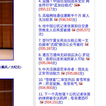
4. 震撼！中国出现组团杀党官 网
友呼吁学“孟加拉模式”
🖼️▶️
(
955,117
次)
5. 高瑜网络通信遭断半个月 家人
无法联系
🖼️
(
936,542
次)
6. 传中国公民记者张展前往甘肃
营救友人后再度被捕
🖼️
(
935,572
次)
7. 曾刊宁夏女死在出租公寓一文
自媒体“贞观”微信公众号被封
🖼️
(
935,187
次)
8. 遭百万通缉无碍倡议决心 罗冠
聪：港府以连坐滋扰家人可耻
🖼️
(
935,064
次)
（戴兵／大纪元）
9. 中共活摘器官幸存者：我失去
正常劳动能力
🖼️
(
935,062
次)
10. “雪饼案”二审宣判后 黄雪琴发
声：昂首挺胸、骨里有气
🖼️
(
934,900
次)
11. 下一个高智晟？公民记者张展
的律师被非法羁押，母亲遭恐​​吓
🖼️
(
934,151
次)