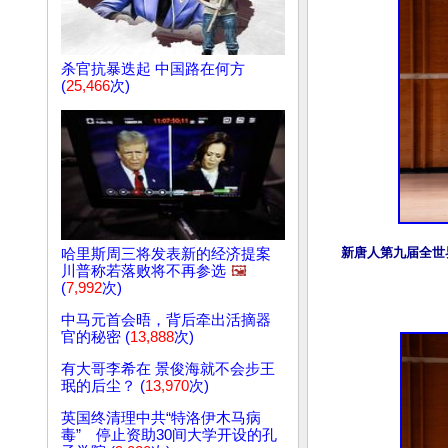
杀官抗暴迭起 中国路在何方
(
25,466
次)
新唐人第九届全世界
哈里斯周三将发表新的经济提案
川普称若落败将不再参选
🖼️
(
7,992
次)
中马元首会晤，背后牵出活摘器
官的秘密 (
13,888
次)
有大哥李希在 景俊海就不会步王
珉的后尘？ (
13,970
次)
英国终清理中共“特洛伊木马病
毒” 停止资助30间大学开设的孔