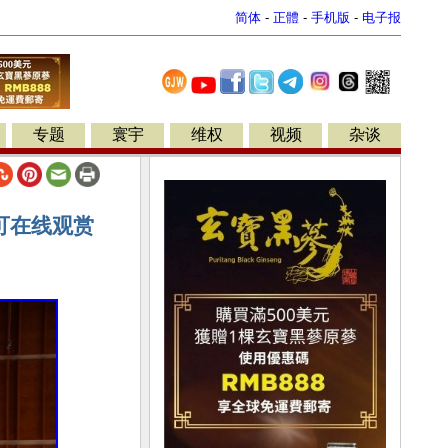
简体
-
正體
-
手机版
-
电子报
专题
寰宇
维权
视频
杂谈
可在线观赏