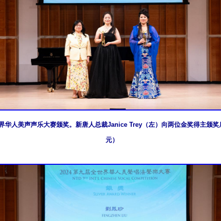
华人美声声乐大赛颁奖。新唐人总裁Janice Trey（左）向两位金奖得主颁
元）