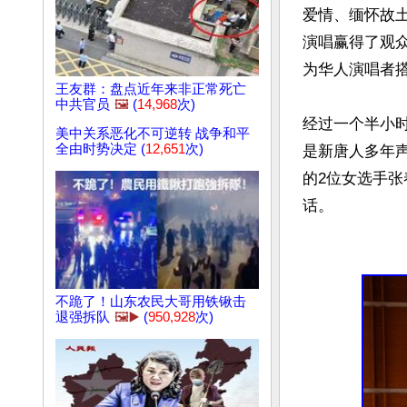
爱情、缅怀故
演唱赢得了观
为华人演唱者搭
王友群：盘点近年来非正常死亡
中共官员
🖼️
(
14,968
次)
经过一个半小
美中关系恶化不可逆转 战争和平
全由时势决定 (
12,651
次)
是新唐人多年
的2位女选手
话。

不跪了！山东农民大哥用铁锹击
退强拆队
🖼️▶️
(
950,928
次)