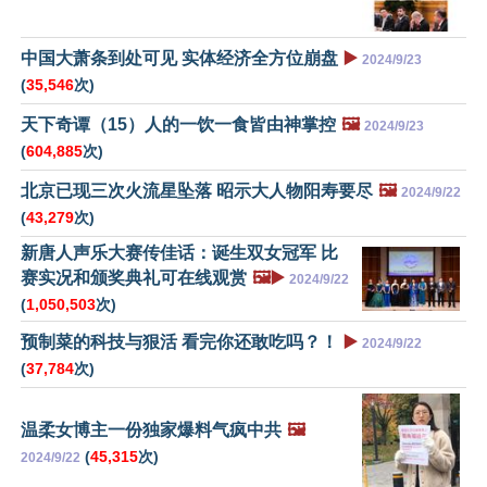
中国大萧条到处可见 实体经济全方位崩盘
▶️
2024/9/23
(
35,546
次)
天下奇谭（15）人的一饮一食皆由神掌控
🖼️
2024/9/23
(
604,885
次)
北京已现三次火流星坠落 昭示大人物阳寿要尽
🖼️
2024/9/22
(
43,279
次)
新唐人声乐大赛传佳话：诞生双女冠军 比
赛实况和颁奖典礼可在线观赏
🖼️▶️
2024/9/22
(
1,050,503
次)
预制菜的科技与狠活 看完你还敢吃吗？！
▶️
2024/9/22
(
37,784
次)
温柔女博主一份独家爆料气疯中共
🖼️
(
45,315
次)
2024/9/22