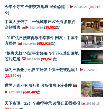
今年不寻常 合肥突发地震 民众恐慌！
▶️
(
34,916
2024/9/20
次)
中国人没钱了！一线城市旺区冷清 多数台
企欲撤离
🖼️▶️
(
35,552
次)
2024/9/19
“918”仇日洗脑再添不幸事件 网友：中国不
宜居住
🖼️
(
652,926
次)
2024/9/19
“抠脚大叔”习近平太好骗 N个万亿造出遍地
芯片烂尾
🖼️
(
33,241
次)
2024/9/19
华为三折叠手机自主研发？供应链被起底！
▶️
2024/9/19
(
33,590
次)
世界无奇不有 银行拒收断供房还冷处理
🖼️
▶️
(
648,469
次)
2024/9/19
天下奇谭（12）辛生得神示 改邪归正得福报
🖼️
2024/9/18