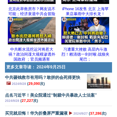
北京此举救房市？网友说不
iPhone 16发售 北京 上海苹
可能；经济衰退中共会冒险
果店暴雨中大排长龙！
中共断水流挖运河将惹大
习遭重大挫败 高层内斗激
祸？政治间谍大规模渗透外
烈！赖清德一剑封喉 战狼夹
国政府 ；官员频遇害
尾巴；
更多文章导读：
2024年9月25日
中共砸钱救市有用吗？敢拼的会死得更快
🖼️
(
29,090
次)
2024/9/28
点名习近平！美众院通过“制裁中共暴政人士法案”
(
27,227
次)
2024/9/28
买完就后悔！华为折叠屏严重漏液
▶️
(
37,286
次)
2024/9/27