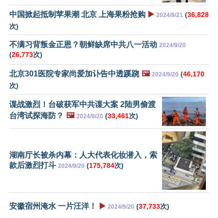
中国掀起抵制苹果潮 北京 上海果粉抢购
▶️
(
36,828
2024/9/21
次)
不满习背叛金正恩？朝鲜缺席中共八一活动
2024/9/20
(
26,773
次)
北京301医院专家尚爱加讣告中透蹊跷
🖼️
(
46,170
2024/9/20
次)
谍战激烈！台破获军中共谍大案 2陆男偷渡
台湾试探海防？
🖼️
(
33,461
次)
2024/9/20
湖南厅长被杀内幕：人大代表化妆潜入，索
款后激烈打斗
(
175,784
次)
2024/9/20
安徽宿州淹水 一片汪洋！
▶️
(
37,733
次)
2024/9/20