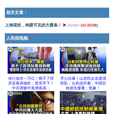
相关文章：
上海现状，肉眼可见的大萧条！
▶️
(
33,422
次)
2024/8/7
人民报视频:
央行放水一万亿！救不了经
齐心抗暴！山东民众击退强
济反推高物价；双管齐下！
拆队；台风连环袭，中国百
中共害惨中美洲各国；
姓损失惨重；怪象！