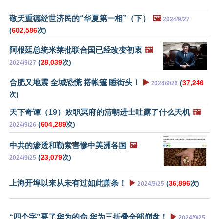
敬天重德经世济民的“华夏第一相”（下）
🖼️
2024/9/27
(
602,586
次)
阿根廷总统米莱批联合国已经改变初衷
🖼️
(
28,039
次)
2024/9/27
合肥又地震 全城恐慌 搭帐篷 睡街头！
▶️
(
37,246
2024/9/26
次)
天下奇谭（19）效职冥府的清朝进士吐露了什么天机
🖼️
(
604,289
次)
2024/9/26
中共的渗透和勒索害惨中美洲各国
🖼️
(
23,079
次)
2024/9/25
上海开埠以来从未有过如此萧条！
▶️
(
36,896
次)
2024/9/25
“四个字”要了华为的命 华为三折叠全部崩盘！
▶️
2024/9/25