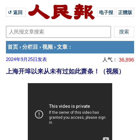
↺ 返回 
电子报
正體版
首页
分栏目
视频
文章
›
›
›
：
2024年9月25日
发表
人气：
36,896
上海开埠以来从未有过如此萧条！（视频）