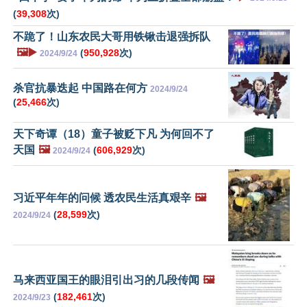
(
39,308
次)
不跪了！山东农民大哥用铁锹击退强拆队
🖼️▶️
(
950,928
次)
2024/9/24
杀官抗暴迭起 中国路在何方
2024/9/24
(
25,466
次)
天下奇谭（18）童子被贬下凡 为何回不了
天国
🖼️
(
606,929
次)
2024/9/24
习近平年年的问候 透农民生活真艰辛
🖼️
(
28,599
次)
2024/9/24
马来西亚国王的眼泪引出习的几段传闻
🖼️
(
182,461
次)
2024/9/23