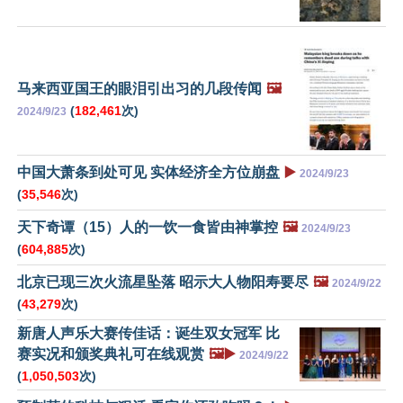
马来西亚国王的眼泪引出习的几段传闻
🖼️
(
182,461
次)
2024/9/23
中国大萧条到处可见 实体经济全方位崩盘
▶️
2024/9/23
(
35,546
次)
天下奇谭（15）人的一饮一食皆由神掌控
🖼️
2024/9/23
(
604,885
次)
北京已现三次火流星坠落 昭示大人物阳寿要尽
🖼️
2024/9/22
(
43,279
次)
新唐人声乐大赛传佳话：诞生双女冠军 比
赛实况和颁奖典礼可在线观赏
🖼️▶️
2024/9/22
(
1,050,503
次)