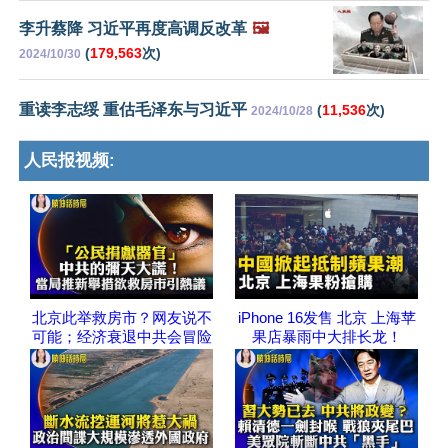
李升蔡降 习近平再度高调反改革
🖼️
(
179,563
次)
2024/10/30
重读李志绥 重估毛泽东与习近平
(
11,536
次)
2024/10/28
人民报视频:
北京此举救房市？网友说不
iPhone 16发售 北京 上海苹
可能；经济衰退中共会冒险
果店暴雨中大排长龙！