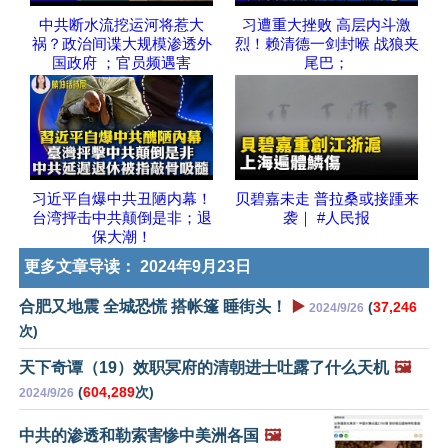
中共断水流挖运河将惹大
习遭重大挫败 高层内斗激
祸？政治间谍大规模渗透外
烈！赖清德一剑封喉 战狼夹
国政府 ；官员频遇害
尾巴；
习近平自爆中共丑陋内幕！
贝碧嘉未走 普拉桑或接踵来
台湾抨击中共颠倒是非；退
袭｜ #人民报
保大潮！
更多文章导读：
2024年9月23日
合肥又地震 全城恐慌 搭帐篷 睡街头！
▶️
(
37,246
2024/9/26
次)
天下奇谭（19）效职冥府的清朝进士吐露了什么天机
🖼️
(
604,289
次)
2024/9/26
中共的渗透和勒索害惨中美洲各国
🖼️