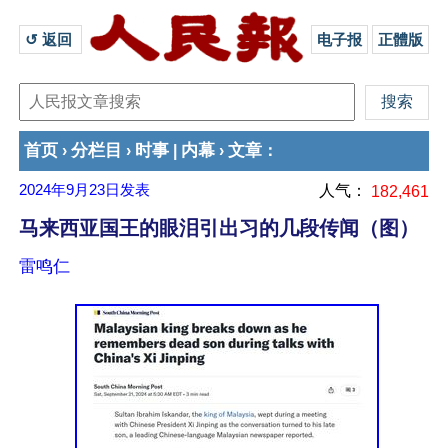
↺ 返回 
电子报
正體版
首页
分栏目
时事
内幕
文章
›
›
|
›
：
2024年9月23日
发表
人气：
182,461
马来西亚国王的眼泪引出习的几段传闻（图）
雷鸣仁