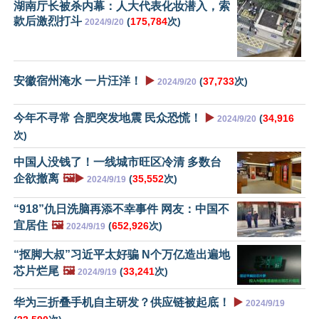
湖南厅长被杀内幕：人大代表化妆潜入，索
款后激烈打斗
(
175,784
次)
2024/9/20
安徽宿州淹水 一片汪洋！
▶️
(
37,733
次)
2024/9/20
今年不寻常 合肥突发地震 民众恐慌！
▶️
(
34,916
2024/9/20
次)
中国人没钱了！一线城市旺区冷清 多数台
企欲撤离
🖼️▶️
(
35,552
次)
2024/9/19
“918”仇日洗脑再添不幸事件 网友：中国不
宜居住
🖼️
(
652,926
次)
2024/9/19
“抠脚大叔”习近平太好骗 N个万亿造出遍地
芯片烂尾
🖼️
(
33,241
次)
2024/9/19
华为三折叠手机自主研发？供应链被起底！
▶️
2024/9/19