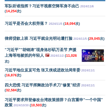
军队听谁指挥？习近平视察空降军身不由己
2024/11/6
(
14,254
次)
习近平是否会大权旁落？
(
18,094
次)
2024/11/5
律师贷款上班 习近平就业光明论遭打脸
(
29,045
次)
2024/11/5
“习近平”“胡锦涛”现身洛杉矶万圣节 声援
上海等地被抓的年轻人
🖼️
(
11,026
2024/11/2
次)
习近平地位岌岌可危 张又侠或进政治局常委
2024/11/1
(
16,876
次)
四大恐慌 习近平挥舞政治手术刀“修复”经济
2024/11/1
(
32,584
次)
习近平要求拜登修改台湾政策措辞？白宫重申“一个中国”
政策
(
10,503
次)
2024/10/30