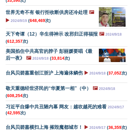
(
33,590
次)
世界无奇不有 银行拒收断供房还冷处理
🖼️
▶️
(
648,469
次)
2024/9/19
天下奇谭（12）辛生得神示 改邪归正得福报
🖼️
2024/9/18
(
612,357
次)
美国掐住中共高官的脖子 彭丽媛要唱《最
后一夜》
🖼️
(
33,814
次)
2024/9/18
台风贝碧嘉重创江浙沪 上海遍体鳞伤
▶️
(
37,052
次)
2024/9/18
敬天重德经世济民的“华夏第一相”（中）
🖼️
2024/9/18
(
608,254
次)
习近平自爆中共丑陋内幕 网友：越吹越死的难看
2024/9/17
(
42,595
次)
台风贝碧嘉横扫上海 摧毁魔都城市！
▶️
(
36,359
次)
2024/9/17