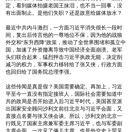
定，看到媒体拍摄老国王抹泪，也不当一回事，没
有出面制止。是他们失职？还是故意给媒体放水？

最近中共内斗激烈，一方面习近平消失很长一段时
间，复出后传言他的一尊地位不保，因为他的战狼
外交和“东升西降”政策，推动了全世界围堵和孤立中
国，加速了外资撤离导致中国经济全面崩溃。老军
头们联合起来，猛烈抨击习近平执政无能，决定削
减习的权力，军事权力移转给了张又侠，行政方面
也回归给了国务院总理李强。

这些传闻是真是假？美国需要确定。再加上，习近
平至今一直没有指定接班人，国际社会需要知道中
共的政局是否开始进入后习近平时代，美国甚至派
出国家安全顾问沙利文前往北京与习近平会面，又
直接点名要与张又侠会谈。所以，沙利文的北京一
行既见了国家主席兼军委主席习近平，也与军委副
主席会面，一次见了俩儿主席，也是外交史上罕见