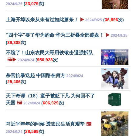
(
23,079
次)
2024/9/25
上海开埠以来从未有过如此萧条！
▶️
(
36,896
次)
2024/9/25
“四个字”要了华为的命 华为三折叠全部崩盘！
▶️
2024/9/25
(
39,308
次)
不跪了！山东农民大哥用铁锹击退强拆队
🖼️▶️
(
950,928
次)
2024/9/24
杀官抗暴迭起 中国路在何方
2024/9/24
(
25,466
次)
天下奇谭（18）童子被贬下凡 为何回不了
天国
🖼️
(
606,929
次)
2024/9/24
习近平年年的问候 透农民生活真艰辛
🖼️
(
28,599
次)
2024/9/24