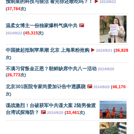
预制菜的科技与狠活 看完你还敢吃吗？！
▶️
2024/9/22
(
37,784
次)
温柔女博主一份独家爆料气疯中共
🖼️
(
45,315
次)
2024/9/22
中国掀起抵制苹果潮 北京 上海果粉抢购
▶️
(
36,828
2024/9/21
次)
不满习背叛金正恩？朝鲜缺席中共八一活动
2024/9/20
(
26,773
次)
北京301医院专家尚爱加讣告中透蹊跷
🖼️
(
46,170
2024/9/20
次)
谍战激烈！台破获军中共谍大案 2陆男偷渡
台湾试探海防？
🖼️
(
33,461
次)
2024/9/20