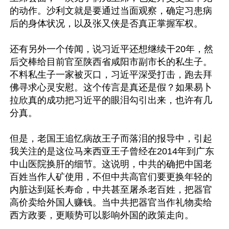
的动作。沙利文就是要通过当面观察，确定习患病
后的身体状况，以及张又侠是否真正掌握军权。

还有另外一个传闻，说习近平还想继续干20年，然
后交棒给目前官至陕西省咸阳市副市长的私生子。
不料私生子一家被灭口，习近平深受打击，跑去拜
佛寻求心灵安慰。这个传言是真还是假？如果易卜
拉欣真的成功把习近平的眼泪勾引出来，也许有几
分真。

但是，老国王追忆病故王子而落泪的报导中，引起
我关注的是这位马来西亚王子曾经在2014年到广东
中山医院换肝的细节。这说明，中共的确把中国老
百姓当作人矿使用，不但中共高官们要更换年轻的
内脏达到延长寿命，中共甚至屠杀老百姓，把器官
高价卖给外国人赚钱。当中共把器官当作礼物卖给
西方政要，更顺势可以影响外国的政策走向。
