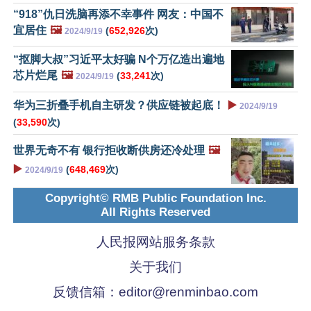
“918”仇日洗脑再添不幸事件 网友：中国不
宜居住
🖼️
(
652,926
次)
2024/9/19
“抠脚大叔”习近平太好骗 N个万亿造出遍地
芯片烂尾
🖼️
(
33,241
次)
2024/9/19
华为三折叠手机自主研发？供应链被起底！
▶️
2024/9/19
(
33,590
次)
世界无奇不有 银行拒收断供房还冷处理
🖼️
▶️
(
648,469
次)
2024/9/19
Copyright© RMB Public Foundation Inc.
All Rights Reserved
人民报网站服务条款
关于我们
反馈信箱：
editor@renminbao.com