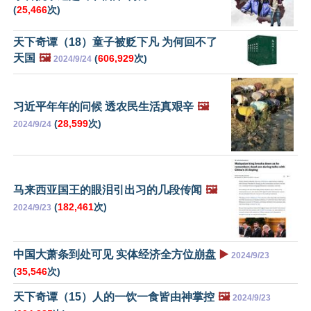
(
25,466
次)
天下奇谭（18）童子被贬下凡 为何回不了
天国
🖼️
(
606,929
次)
2024/9/24
习近平年年的问候 透农民生活真艰辛
🖼️
(
28,599
次)
2024/9/24
马来西亚国王的眼泪引出习的几段传闻
🖼️
(
182,461
次)
2024/9/23
中国大萧条到处可见 实体经济全方位崩盘
▶️
2024/9/23
(
35,546
次)
天下奇谭（15）人的一饮一食皆由神掌控
🖼️
2024/9/23