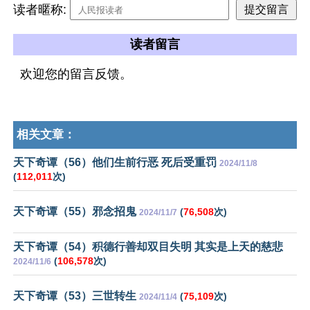
读者暱称:
读者留言
欢迎您的留言反馈。
相关文章：
天下奇谭（56）他们生前行恶 死后受重罚
2024/11/8
(
112,011
次)
天下奇谭（55）邪念招鬼
(
76,508
次)
2024/11/7
天下奇谭（54）积德行善却双目失明 其实是上天的慈悲
(
106,578
次)
2024/11/6
天下奇谭（53）三世转生
(
75,109
次)
2024/11/4