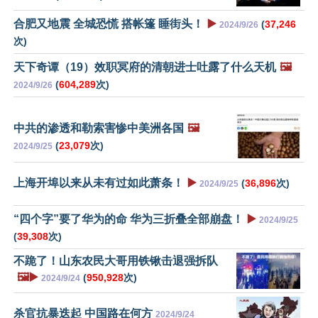
合肥又地震 全城恐慌 搭帐篷 睡街头！
▶️
(
37,246
2024/9/26
次)
天下奇谭（19）效职冥府的清朝进士吐露了什么天机
🖼️
(
604,289
次)
2024/9/26
中共的渗透和勒索害惨中美洲各国
🖼️
(
23,079
次)
2024/9/25
上海开埠以来从未有过如此萧条！
▶️
(
36,896
次)
2024/9/25
“四个字”要了华为的命 华为三折叠全部崩盘！
▶️
2024/9/25
(
39,308
次)
不跪了！山东农民大哥用铁锹击退强拆队
🖼️▶️
(
950,928
次)
2024/9/24
杀官抗暴迭起 中国路在何方
2024/9/24