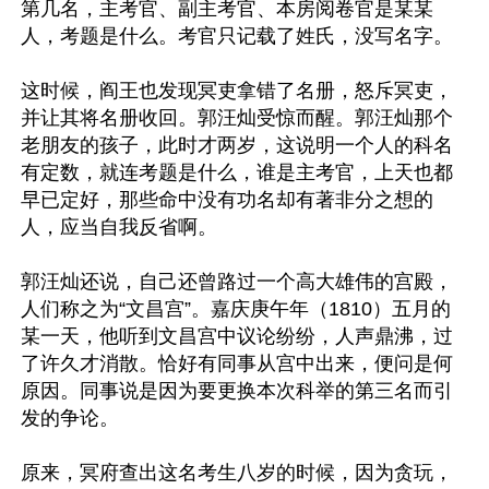
第几名，主考官、副主考官、本房阅卷官是某某
人，考题是什么。考官只记载了姓氏，没写名字。

这时候，阎王也发现冥吏拿错了名册，怒斥冥吏，
并让其将名册收回。郭汪灿受惊而醒。郭汪灿那个
老朋友的孩子，此时才两岁，这说明一个人的科名
有定数，就连考题是什么，谁是主考官，上天也都
早已定好，那些命中没有功名却有著非分之想的
人，应当自我反省啊。

郭汪灿还说，自己还曾路过一个高大雄伟的宫殿，
人们称之为“文昌宫”。嘉庆庚午年（1810）五月的
某一天，他听到文昌宫中议论纷纷，人声鼎沸，过
了许久才消散。恰好有同事从宫中出来，便问是何
原因。同事说是因为要更换本次科举的第三名而引
发的争论。

原来，冥府查出这名考生八岁的时候，因为贪玩，