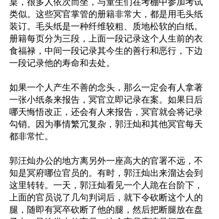
桌，很多人依次而坐，与童生们在考棚中参加考试
类似。这些冥官掌管的册籍非常大，都是用毛头纸
装订。毛头纸是一种纤维较粗、质地松软的白纸。
册籍每页分为三段，上面一段记录这个人生前的衣
食福禄，中间一段记录其今生的善行和恶行，下边
一段记录他的寿命和去处。

如果一个人产生不善的念头，那么一定会有人拿著
一张小纸条来报告，冥官立即记录在案。如果日后
哪天悔悟改正，还会有人来报告，冥官就会将记录
勾销。因为事情繁冗复杂，郭汪灿和其他冥官每天
都非常忙。

郭汪灿办公的地方离另外一座高大的官署不远，不
知是冥府哪位官员的。有时，郭汪灿出来溜达会到
这里转转。一天，郭汪灿看见一个人跪在台阶下，
上面的官员说了几句判词后，就下令砍断这个人的
腿，随即有冥卒砍断了他的腿，然后把断腿放在盘