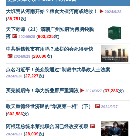
大饥荒从河南开始？粮食大省河南或绝收！
▶️
2024/9/28
(
38,751
次)
天下奇谭（21）清朝广州知府为何脑袋脱
落
🖼️
(
603,225
次)
2024/9/28
中共砸钱救市有用吗？敢拼的会死得更快
🖼️
(
29,090
次)
2024/9/28
点名习近平！美众院通过“制裁中共暴政人士法案”
(
27,227
次)
2024/9/28
买完就后悔！华为折叠屏严重漏液
▶️
(
37,286
次)
2024/9/27
敬天重德经世济民的“华夏第一相”（下）
🖼️
2024/9/27
(
602,586
次)
阿根廷总统米莱批联合国已经改变初衷
🖼️
(
28,039
次)
2024/9/27