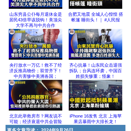
山东穷县公仆每月退休金是
合肥又地震 全城人心惶惶 搭
居民43倍早该脱钩！美顶尖
帐篷 睡街头！｜ #人民报
大学不再与中共合作
央行放水一万亿！救不了经
齐心抗暴！山东民众击退强
济反推高物价；双管齐下！
拆队；台风连环袭，中国百
中共害惨中美洲各国；
姓损失惨重；怪象！
北京此举救房市？网友说不
iPhone 16发售 北京 上海苹
可能；经济衰退中共会冒险
果店暴雨中大排长龙！
更多文章导读：
2024年9月26日