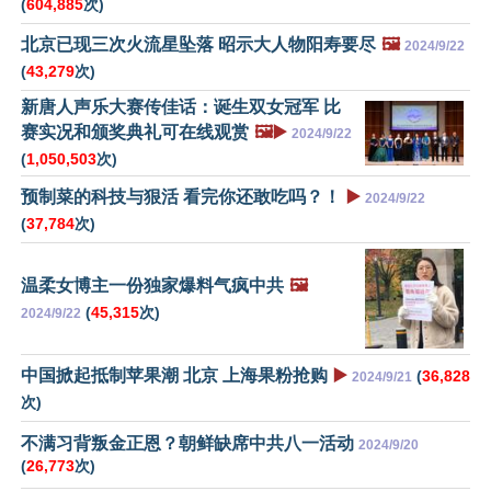
(
604,885
次)
北京已现三次火流星坠落 昭示大人物阳寿要尽
🖼️
2024/9/22
(
43,279
次)
新唐人声乐大赛传佳话：诞生双女冠军 比
赛实况和颁奖典礼可在线观赏
🖼️▶️
2024/9/22
(
1,050,503
次)
预制菜的科技与狠活 看完你还敢吃吗？！
▶️
2024/9/22
(
37,784
次)
温柔女博主一份独家爆料气疯中共
🖼️
(
45,315
次)
2024/9/22
中国掀起抵制苹果潮 北京 上海果粉抢购
▶️
(
36,828
2024/9/21
次)
不满习背叛金正恩？朝鲜缺席中共八一活动
2024/9/20
(
26,773
次)