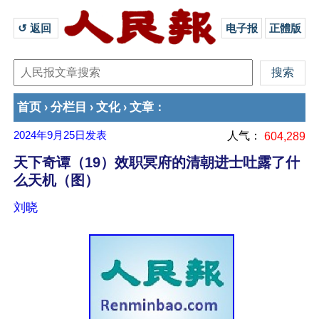
↺ 返回 
电子报
正體版
首页
分栏目
文化
文章
›
›
›
：
2024年9月25日
发表
人气：
604,289
天下奇谭（19）效职冥府的清朝进士吐露了什
么天机（图）
刘晓