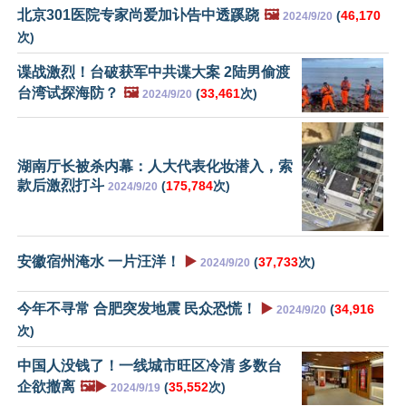
北京301医院专家尚爱加讣告中透蹊跷
🖼️
(
46,170
2024/9/20
次)
谍战激烈！台破获军中共谍大案 2陆男偷渡
台湾试探海防？
🖼️
(
33,461
次)
2024/9/20
湖南厅长被杀内幕：人大代表化妆潜入，索
款后激烈打斗
(
175,784
次)
2024/9/20
安徽宿州淹水 一片汪洋！
▶️
(
37,733
次)
2024/9/20
今年不寻常 合肥突发地震 民众恐慌！
▶️
(
34,916
2024/9/20
次)
中国人没钱了！一线城市旺区冷清 多数台
企欲撤离
🖼️▶️
(
35,552
次)
2024/9/19