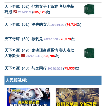
天下奇谭（52）他救女子于急难 考场中获
巧报
🖼️
(
605,125
次)
2024/11/3
天下奇谭（51）消失的女儿
(
76,734
次)
2024/11/2
天下奇谭（50）掠剩鬼
(
76,373
次)
2024/10/31
天下奇谭（49）鬼魂现身道冤情 害人者欺
人难欺天
🖼️
(
608,785
次)
2024/10/30
天下奇谭（48）与鬼同行
(
75,933
次)
2024/10/29
人民报视频: