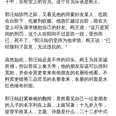
子中，呈给堂上的官员。这个官员应该是阎王。

郭汪灿惊愕之际，又看见他的同窗好友某人，也跪
在台阶下，也被判砍腿。他急忙越过台阶，跪在大
堂上叩头请求饶恕自己的好友。阎王道：“这只是冥
间的刑罚，这个人在阳间不过是跌一跤，受伤而
已，死不了。”郭汪灿仍坚持为他求情。阎王说：“已
经接到了旨意，无法违抗的。”

虽然如此，郭汪灿还是不停的叩头。阎王为其至诚
所感，所以答应上奏天帝，他的朋友应该可以得到
宽恕，并命令冥吏拿来有他朋友的名册给他看。不
料冥吏错将三品官员的名册拿来，名册的封面是水
红色绫布封面。

郭汪灿赶紧偷偷的翻阅，竟然看见自己一位老朋友
的儿子的名字列在上面，上面写著：十九岁入学，
提督学政某人，文题、诗题是什么，二十二岁中式