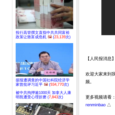
投行高管撰文直指中共共同富裕
政策让致富成危机
🖼️
(
23,139
次)
【人民报消息】
欢迎大家来到
据报遭调查的中国社科院经济学
频。

家曾批评习近平
🖼️
(
934,770
次)
被中共拘押逾1000天 加拿大人康
更多视频请看
明凯遭受心理折磨 (
7,843
次)
renminbao
 △