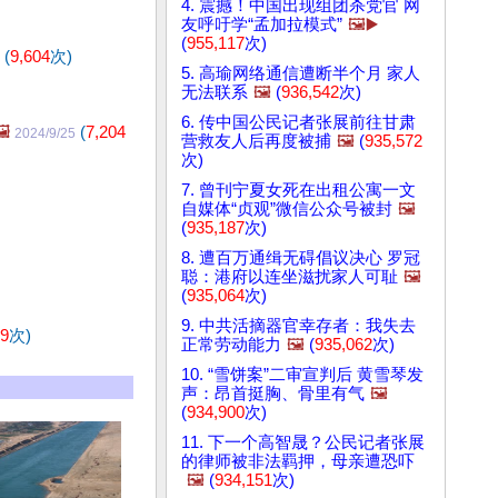
4. 震撼！中国出现组团杀党官 网
友呼吁学“孟加拉模式”
🖼️▶️
(
955,117
次)
(
9,604
次)
5. 高瑜网络通信遭断半个月 家人
无法联系
🖼️
(
936,542
次)
6. 传中国公民记者张展前往甘肃
️
(
7,204
2024/9/25
营救友人后再度被捕
🖼️
(
935,572
次)
7. 曾刊宁夏女死在出租公寓一文
自媒体“贞观”微信公众号被封
🖼️
(
935,187
次)
8. 遭百万通缉无碍倡议决心 罗冠
聪：港府以连坐滋扰家人可耻
🖼️
(
935,064
次)
9. 中共活摘器官幸存者：我失去
09
次)
正常劳动能力
🖼️
(
935,062
次)
10. “雪饼案”二审宣判后 黄雪琴发
声：昂首挺胸、骨里有气
🖼️
(
934,900
次)
11. 下一个高智晟？公民记者张展
的律师被非法羁押，母亲遭恐​​吓
🖼️
(
934,151
次)