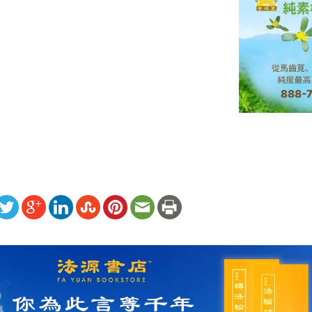
ww.renminbao.com/rmb/articles/2024/9/22/85314.html