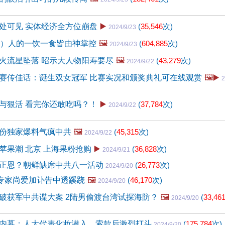
处可见 实体经济全方位崩盘
▶️
(
35,546
次)
2024/9/23
5）人的一饮一食皆由神掌控
🖼️
(
604,885
次)
2024/9/23
火流星坠落 昭示大人物阳寿要尽
🖼️
(
43,279
次)
2024/9/22
赛传佳话：诞生双女冠军 比赛实况和颁奖典礼可在线观赏
🖼️▶️
2
与狠活 看完你还敢吃吗？！
▶️
(
37,784
次)
2024/9/22
份独家爆料气疯中共
🖼️
(
45,315
次)
2024/9/22
苹果潮 北京 上海果粉抢购
▶️
(
36,828
次)
2024/9/21
正恩？朝鲜缺席中共八一活动
(
26,773
次)
2024/9/20
院专家尚爱加讣告中透蹊跷
🖼️
(
46,170
次)
2024/9/20
破获军中共谍大案 2陆男偷渡台湾试探海防？
🖼️
(
33,46
2024/9/20
内幕：人大代表化妆潜入，索款后激烈打斗
(
175,784
次)
2024/9/20