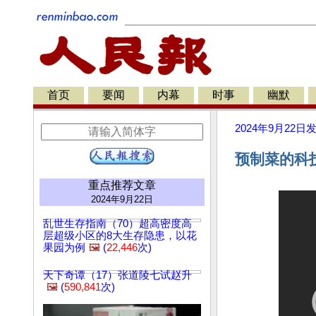
首页
要闻
内幕
时事
幽默
2024年9月22日
预制菜的科
重点推荐文章
2024年9月22日
乱世生存指南（70）超高密度高
层超级小区的8大生存隐患，以花
果园为例
🖼️
(
22,446
次)
天下奇谭（17）张道陵七试赵升
🖼️
(
590,841
次)