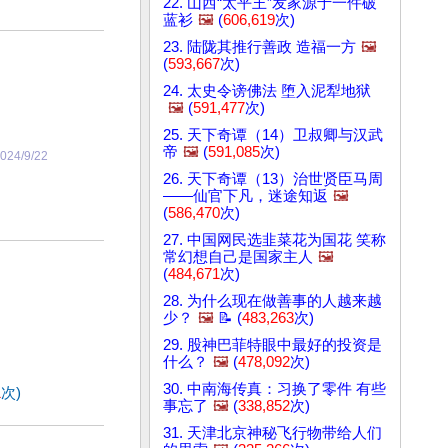
22. 山西“太平王”发家源于一件破
蓝衫
🖼️
(
606,619
次)
23. 陆陇其推行善政 造福一方
🖼️
(
593,667
次)
24. 太史令谤佛法 堕入泥犁地狱
🖼️
(
591,477
次)
25. 天下奇谭（14）卫叔卿与汉武
帝
🖼️
(
591,085
次)
024/9/22
26. 天下奇谭（13）治世贤臣马周
——仙官下凡，迷途知返
🖼️
(
586,470
次)
27. 中国网民选韭菜花为国花 笑称
常幻想自己是国家主人
🖼️
(
484,671
次)
28. 为什么现在做善事的人越来越
少？
🖼️
📝 (
483,263
次)
29. 股神巴菲特眼中最好的投资是
什么？
🖼️
(
478,092
次)
30. 中南海传真：习换了零件 有些
1
次)
事忘了
🖼️
(
338,852
次)
31. 天津北京神秘飞行物带给人们