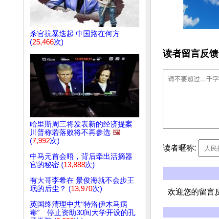
杀官抗暴迭起 中国路在何方
(
25,466
次)
读者留言反馈
哈里斯周三将发表新的经济提案
川普称若落败将不再参选
🖼️
(
7,992
次)
读者暱称:
中马元首会晤，背后牵出活摘器
官的秘密 (
13,888
次)
有大哥李希在 景俊海就不会步王
珉的后尘？ (
13,970
次)
欢迎您的留言
英国终清理中共“特洛伊木马病
毒” 停止资助30间大学开设的孔