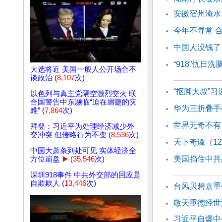
安徽宿州淹水
今年不寻常 
中国人没钱了
“918”仇日
大选将近 美国一般人公开场合不
谈政治 (
8,107
次)
“抠脚大叔”
以色列与真主党隔空激烈交火 联
合国警告中东濒临“迫在眉睫的灾
华为三折叠手
难” (
7,864
次)
世界无奇不有
拜登：习近平为处理经济减少外
交冲突 但侵略行为不变 (
8,536
次)
天下奇谭（1
中国大萧条到处可见 实体经济全
美国掐住中共
方位崩盘
▶️
(
35,546
次)
深圳918事件 中共外交部的回应是
自欺欺人 (
13,446
次)
台风贝碧嘉重
敬天重德经世
习近平自爆中