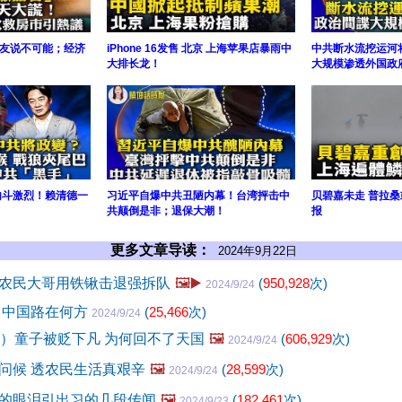
友说不可能；经济
iPhone 16发售 北京 上海苹果店暴雨中
中共断水流挖运河
大排长龙！
大规模渗透外国政
内斗激烈！赖清德一
习近平自爆中共丑陋内幕！台湾抨击中
贝碧嘉未走 普拉桑
；
共颠倒是非；退保大潮！
报
更多文章导读：
2024年9月22日
农民大哥用铁锹击退强拆队
🖼️▶️
(
950,928
次)
2024/9/24
 中国路在何方
(
25,466
次)
2024/9/24
8）童子被贬下凡 为何回不了天国
🖼️
(
606,929
次)
2024/9/24
问候 透农民生活真艰辛
🖼️
(
28,599
次)
2024/9/24
的眼泪引出习的几段传闻
🖼️
(
182,461
次)
2024/9/23