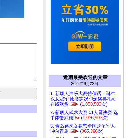
近期最受欢迎的文章
2024年9月22日
1. 新唐人声乐大赛传佳话：诞生
双女冠军 比赛实况和颁奖典礼可
在线观赏
🖼️▶️
(
1,050,503
次)
2. 新唐人武术大赛 51人晋决赛 选
手体悟武德
🖼️
(
1,036,903
次)
3. 青岛路虎女惹怒全国退伍军人
冲向青岛
🖼️▶️
(
965,386
次)