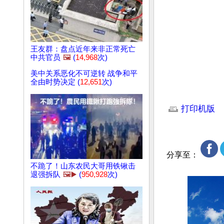
王友群：盘点近年来非正常死亡
中共官员
🖼️
(
14,968
次)
美中关系恶化不可逆转 战争和平
全由时势决定 (
12,651
次)
文章网址: http://w
打印机版
分享至：
不跪了！山东农民大哥用铁锹击
退强拆队
🖼️▶️
(
950,928
次)