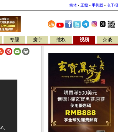
简体
-
正體
-
手机版
-
电子报
专题
寰宇
维权
视频
杂谈