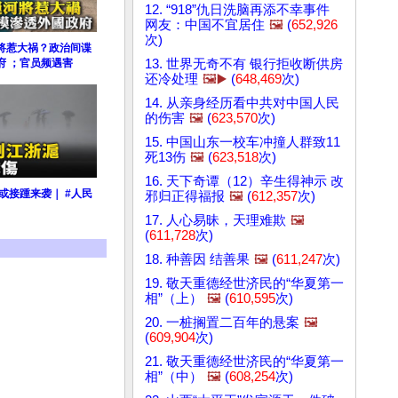
12. “918”仇日洗脑再添不幸事件
网友：中国不宜居住
🖼️
(
652,926
次)
将惹大祸？政治间谍
13. 世界无奇不有 银行拒收断供房
府 ；官员频遇害
还冷处理
🖼️▶️
(
648,469
次)
14. 从亲身经历看中共对中国人民
的伤害
🖼️
(
623,570
次)
15. 中国山东一校车冲撞人群致11
死13伤
🖼️
(
623,518
次)
16. 天下奇谭（12）辛生得神示 改
或接踵来袭｜ #人民
邪归正得福报
🖼️
(
612,357
次)
17. 人心易昧，天理难欺
🖼️
(
611,728
次)
18. 种善因 结善果
🖼️
(
611,247
次)
19. 敬天重德经世济民的“华夏第一
相”（上）
🖼️
(
610,595
次)
20. 一桩搁置二百年的悬案
🖼️
(
609,904
次)
21. 敬天重德经世济民的“华夏第一
相”（中）
🖼️
(
608,254
次)