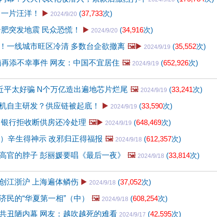
 一片汪洋！
▶️
(
37,733
次)
2024/9/20
合肥突发地震 民众恐慌！
▶️
(
34,916
次)
2024/9/20
！一线城市旺区冷清 多数台企欲撤离
🖼️▶️
(
35,552
次)
2024/9/19
洗脑再添不幸事件 网友：中国不宜居住
🖼️
(
652,926
次)
2024/9/19
习近平太好骗 N个万亿造出遍地芯片烂尾
🖼️
(
33,241
次)
2024/9/19
机自主研发？供应链被起底！
▶️
(
33,590
次)
2024/9/19
 银行拒收断供房还冷处理
🖼️▶️
(
648,469
次)
2024/9/19
2）辛生得神示 改邪归正得福报
🖼️
(
612,357
次)
2024/9/18
高官的脖子 彭丽媛要唱《最后一夜》
🖼️
(
33,814
次)
2024/9/18
创江浙沪 上海遍体鳞伤
▶️
(
37,052
次)
2024/9/18
济民的“华夏第一相”（中）
🖼️
(
608,254
次)
2024/9/18
共丑陋内幕 网友：越吹越死的难看
(
42,595
次)
2024/9/17