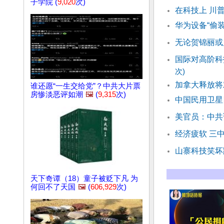
子学院 (
9,020
次)
在科技上 川
华为设备“偷
无论贺锦丽或
国际对高阶科
次)
加拿大释放将
谁还愿“一生交给党”？中共大片票
房惨淡恶评如潮
🖼️
(
9,315
次)
中国民用卫星
美官员：中共
经济疲软 三中
山寨科技笑坏
天下奇谭（18）童子被贬下凡 为
何回不了天国
🖼️
(
606,929
次)