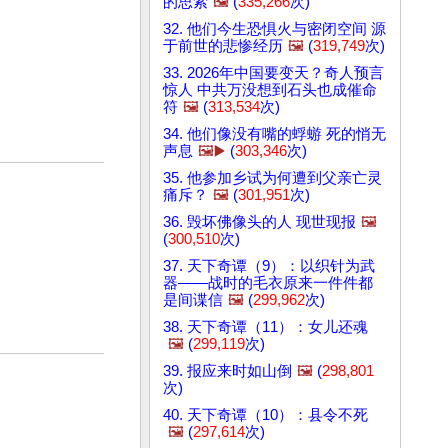
的思索
🖼️
(
335,266
次)
32. 他们今生恐惧火与密闭空间 源
于前世的悲惨经历
🖼️
(
319,749
次)
33. 2026年中国要变天？奇人预言
惊人 中共万没想到石头也成催命
符
🖼️
(
313,534
次)
34. 他们像没有嘴的蜉蝣 死的悄无
声息
🖼️▶️
(
303,346
次)
35. 他参加乡试为何遭到父亲亡灵
痛斥？
🖼️
(
301,951
次)
36. 毁坏佛像头的人 现世现报
🖼️
(
300,510
次)
37. 天下奇谭（9）：以织针为武
器——战时的毛衣原来一件件都
是间谍信
🖼️
(
299,962
次)
38. 天下奇谭（11）：女儿还魂
🖼️
(
299,119
次)
39. 报应来时如山倒
🖼️
(
298,801
次)
40. 天下奇谭（10）：县令不死
🖼️
(
297,614
次)