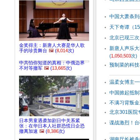
中国大萧条到
天下奇谭（1
北京已现三次
金奖得主：新唐人大赛是华人歌
新唐人声乐大
手的珍贵舞台
🖼️
(
8,014
次)
(
1,050,503
次)
中共怕你知道的真相：中俄边界
预制菜的科技
不对等撤军
🖼️
(
13,665
次)
温柔女博主一
中国掀起抵制
不满习背叛金
北京301医
日本男童遇袭加剧日中关系紧
谍战激烈！台
张：在华日本人社群恐慌日企恐
撤离加速
🖼️
(
8,386
次)
湖南厅长被杀