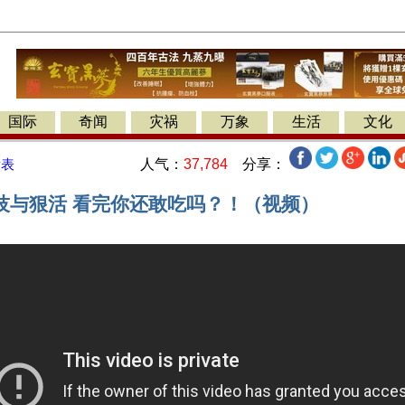
国际
奇闻
灾祸
万象
生活
文化
人气：
37,784
分享：
发表
技与狠活 看完你还敢吃吗？！（视频）