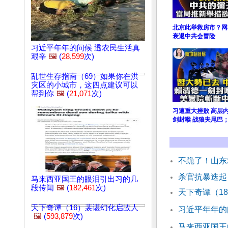
北京此举救房市？网
衰退中共会冒险
习近平年年的问候 透农民生活真
艰辛
🖼️
(
28,599
次)
乱世生存指南（69）如果你在洪
灾区的小城市，这四点建议可以
帮到你
🖼️
(
21,071
次)
习遭重大挫败 高层
剑封喉 战狼夹尾巴
不跪了！山东
杀官抗暴迭起
马来西亚国王的眼泪引出习的几
段传闻
🖼️
(
182,461
次)
天下奇谭（1
天下奇谭（16）裴谌幻化启故人
习近平年年的
🖼️
(
593,879
次)
马来西亚国王