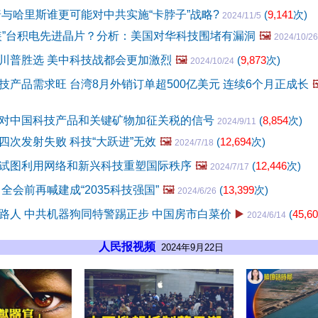
普与哈里斯谁更可能对中共实施“卡脖子”战略?
(
9,141
次)
2024/11/5
装”台积电先进晶片？分析：美国对华科技围堵有漏洞
🖼️
2024/10/26
川普胜选 美中科技战都会更加激烈
🖼️
(
9,873
次)
2024/10/24
技产品需求旺 台湾8月外销订单超500亿美元 连续6个月正成长

对中国科技产品和关键矿物加征关税的信号
(
8,854
次)
2024/9/11
四次发射失败 科技“大跃进”无效
🖼️
(
12,694
次)
2024/7/18
试图利用网络和新兴科技重塑国际秩序
🖼️
(
12,446
次)
2024/7/17
全会前再喊建成“2035科技强国”
🖼️
(
13,399
次)
2024/6/26
路人 中共机器狗同特警踢正步 中国房市白菜价
▶️
(
45,6
2024/6/14
人民报视频
2024年9月22日