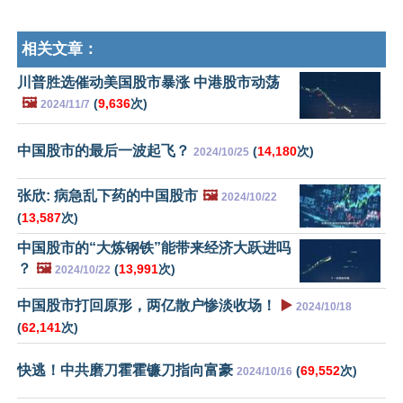
相关文章：
川普胜选催动美国股市暴涨 中港股市动荡
🖼️
(
9,636
次)
2024/11/7
中国股市的最后一波起飞？
(
14,180
次)
2024/10/25
张欣: 病急乱下药的中国股市
🖼️
2024/10/22
(
13,587
次)
中国股市的“大炼钢铁”能带来经济大跃进吗
？
🖼️
(
13,991
次)
2024/10/22
中国股市打回原形，两亿散户惨淡收场！
▶️
2024/10/18
(
62,141
次)
快逃！中共磨刀霍霍镰刀指向富豪
(
69,552
次)
2024/10/16