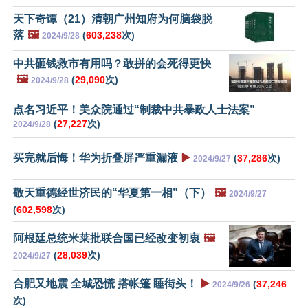
天下奇谭（21）清朝广州知府为何脑袋脱
落
🖼️
(
603,238
次)
2024/9/28
中共砸钱救市有用吗？敢拼的会死得更快
🖼️
(
29,090
次)
2024/9/28
点名习近平！美众院通过“制裁中共暴政人士法案”
(
27,227
次)
2024/9/28
买完就后悔！华为折叠屏严重漏液
▶️
(
37,286
次)
2024/9/27
敬天重德经世济民的“华夏第一相”（下）
🖼️
2024/9/27
(
602,598
次)
阿根廷总统米莱批联合国已经改变初衷
🖼️
(
28,039
次)
2024/9/27
合肥又地震 全城恐慌 搭帐篷 睡街头！
▶️
(
37,246
2024/9/26
次)