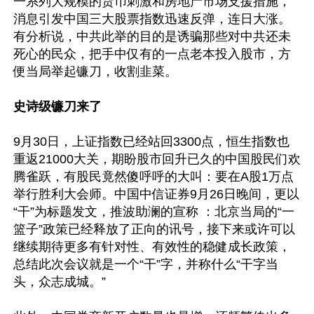
一系列大规模的货币刺激和房地产市场支援措施，
消息引发中国三大股票指数迅速反弹，连日大涨。
有分析说，中共此举的目的是诱骗那些对中共还未
死心的民众，把手中仅有的一点老本投入股市，方
便当局举起镰刀，收割韭菜。

史诗级镰刀来了
9月30日，上证指数已经站回3300点，恒生指数也
重返21000大关，期盼股市回升已久的中国股民们欢
腾雀跃，有股民竟然傻呼呼的大叫：要在A股1万点
举行胜利大会师。中国中信证券9月26日晚间，更以
“干”为标题发文，推波助澜的宣称 ：北京当局的“一
篮子”政策已经释放了正向的讯号，接下来或许可以
继续期待更多有针对性、有效性的稳健成长政策，
总结此次会议就是一个“干”字，并称什么“干字当
头，众志成城。”
