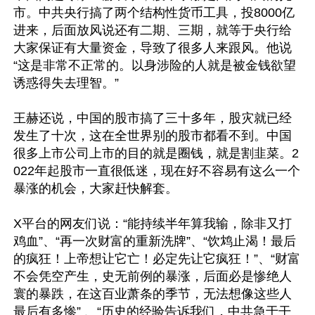
市。中共央行搞了两个结构性货币工具，投8000亿
进来，后面放风说还有二期、三期，就等于央行给
大家保证有大量资金，导致了很多人来跟风。他说
“这是非常不正常的。以身涉险的人就是被金钱欲望
诱惑得失去理智。”

王赫还说，中国的股市搞了三十多年，股灾就已经
发生了十次，这在全世界别的股市都看不到。中国
很多上市公司上市的目的就是圈钱，就是割韭菜。2
022年起股市一直很低迷，现在好不容易有这么一个
暴涨的机会，大家赶快解套。 

X平台的网友们说：“能持续半年算我输，除非又打
鸡血”、“再一次财富的重新洗牌”、“饮鸩止渴！最后
的疯狂！上帝想让它亡！必定先让它疯狂！”、“财富
不会凭空产生，史无前例的暴涨，后面必是惨绝人
寰的暴跌，在这百业萧条的季节，无法想像这些人
最后有多惨” 、“历史的经验告诉我们，中共急于干