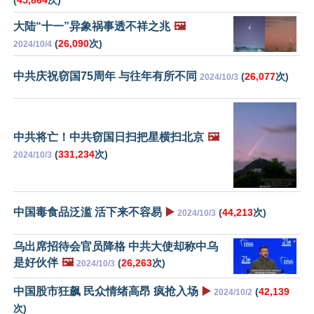
(
45,864
次)
大陆“十一”异象祸事透不祥之兆
🖼️
(
26,090
次)
2024/10/4
中共庆祝窃国75周年 与往年有所不同
(
26,077
次)
2024/10/3
中共将亡！中共窃国日扫把星横扫北京
🖼️
(
331,234
次)
2024/10/3
中国毒食品泛滥 活下来不容易
▶️
(
44,213
次)
2024/10/3
乌出席招待会官员降格 中共大使却称中乌
是好伙伴
🖼️
(
26,263
次)
2024/10/3
中国股市狂飙 民众情绪高昂 疯抢入场
▶️
(
42,139
2024/10/2
次)