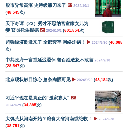
股市异常高涨 史诗级镰刀来了
🖼️
2024/10/1
(
48,545
次)
天下奇谭（23）秀才不忍纳官宦家女儿为
妾 官员托生报德
🖼️
(
601,854
次)
2024/10/1
超强经济刺激来了 全部套牢 网络炸锅！
▶️
(
40,088
2024/9/30
次)
中共政府一言堂延迟退休 老百姓敢怒不敢言
2024/9/30
(
28,547
次)
北京现状触目惊心 萧条肉眼可见
▶️
(
43,184
次)
2024/9/29
习近平现在是真正的“孤家寡人”
🖼️
(
34,885
次)
2024/9/29
大饥荒从河南开始？粮食大省河南或绝收！
▶️
2024/9/28
(
38,751
次)