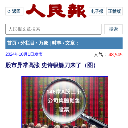
↺ 返回 
电子报
正體版
首页
分栏目
万象
时事
文章
›
›
|
›
：
2024年10月1日
发表
人气：
48,545
股市异常高涨 史诗级镰刀来了（图）