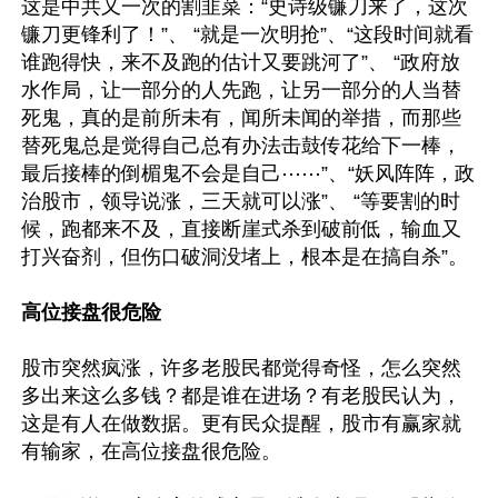
这是中共又一次的割韭菜：“史诗级镰刀来了，这次
镰刀更锋利了！”、 “就是一次明抢”、“这段时间就看
谁跑得快，来不及跑的估计又要跳河了”、 “政府放
水作局，让一部分的人先跑，让另一部分的人当替
死鬼，真的是前所未有，闻所未闻的举措，而那些
替死鬼总是觉得自己总有办法击鼓传花给下一棒，
最后接棒的倒楣鬼不会是自己⋯⋯”、“妖风阵阵，政
治股市，领导说涨，三天就可以涨”、 “等要割的时
候，跑都来不及，直接断崖式杀到破前低，输血又
打兴奋剂，但伤口破洞没堵上，根本是在搞自杀”。

高位接盘很危险
股市突然疯涨，许多老股民都觉得奇怪，怎么突然
多出来这么多钱？都是谁在进场？有老股民认为，
这是有人在做数据。更有民众提醒，股市有赢家就
有输家，在高位接盘很危险。
