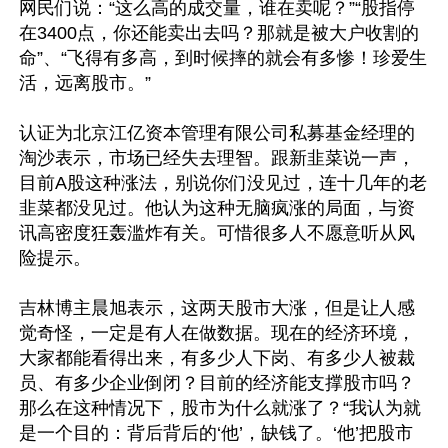
网民们说：“这么高的成交量，谁在卖呢？”“股指停
在3400点，你还能卖出去吗？那就是被大户收割的
命”、“飞得有多高，到时候摔的就会有多惨！珍爱生
活，远离股市。”

认证为北京江亿资本管理有限公司私募基金经理的
淘沙表示，市场已经失去理智。跟新韭菜说一声，
目前A股这种涨法，别说你们没见过，连十几年的老
韭菜都没见过。他认为这种无脑疯涨的局面，与资
讯高密度狂轰滥炸有关。可惜很多人不愿意听从风
险提示。

吉林博主晨旭表示，这两天股市大涨，但是让人感
觉奇怪，一定是有人在做数据。现在的经济环境，
大家都能看得出来，有多少人下岗、有多少人被裁
员、有多少企业倒闭？目前的经济能支撑股市吗？
那么在这种情况下，股市为什么就涨了？“我认为就
是一个目的：背后背后的‘他’，缺钱了。‘他’把股市