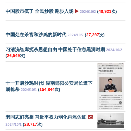
中国股市疯了 全民炒股 跑步入场
▶️
(
40,921
次)
2024/10/2
中国处在杀官和沙鸡的新时代
(
27,297
次)
2024/10/2
习清洗智库扼杀思想自由 中国处于信息黑洞时期
2024/10/2
(
26,549
次)
十一开启沙鸡时代! 湖南邵阳公安局长遭下
属枪杀
(
154,844
次)
2024/10/1
老同志们亮相 习近平权力弱化再添佐证
🖼️
(
28,717
次)
2024/10/1