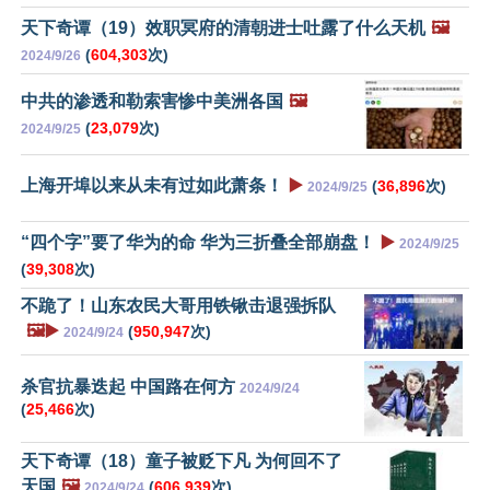
天下奇谭（19）效职冥府的清朝进士吐露了什么天机
🖼️
(
604,303
次)
2024/9/26
中共的渗透和勒索害惨中美洲各国
🖼️
(
23,079
次)
2024/9/25
上海开埠以来从未有过如此萧条！
▶️
(
36,896
次)
2024/9/25
“四个字”要了华为的命 华为三折叠全部崩盘！
▶️
2024/9/25
(
39,308
次)
不跪了！山东农民大哥用铁锹击退强拆队
🖼️▶️
(
950,947
次)
2024/9/24
杀官抗暴迭起 中国路在何方
2024/9/24
(
25,466
次)
天下奇谭（18）童子被贬下凡 为何回不了
天国
🖼️
(
606,939
次)
2024/9/24