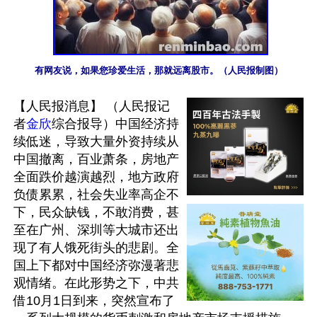
有网友说，如果您珍爱生活，那就远离股市。（人民报制图）
【人民报消息】 （人民报记
者
金欣
综合报导）中国经济持
续低迷，导致大量外资持续从
中国撤离，百业萧条，房地产
全面跌价越演越烈，地方政府
负债累累，社会失业率高企不
下，民众缺钱，不敢消费，甚
至在广州、深圳等大城市还出
现了有人饿死街头的悲剧。全
国上下都对中国经济弥漫著悲
观情绪。在此形势之下，中共
借10月1日到来，突然宣布了