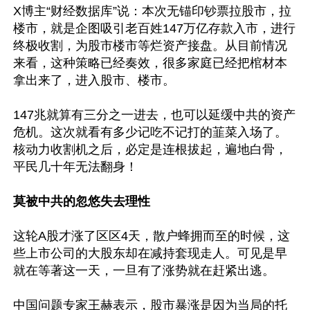
X博主“财经数据库”说：本次无锚印钞票拉股市，拉
楼市，就是企图吸引老百姓147万亿存款入市，进行
终极收割，为股市楼市等烂资产接盘。从目前情况
来看，这种策略已经奏效，很多家庭已经把棺材本
拿出来了，进入股市、楼市。 

147兆就算有三分之一进去，也可以延缓中共的资产
危机。这次就看有多少记吃不记打的韮菜入场了。
核动力收割机之后，必定是连根拔起，遍地白骨，
平民几十年无法翻身！

莫被中共的忽悠失去理性
这轮A股才涨了区区4天，散户蜂拥而至的时候，这
些上市公司的大股东却在减持套现走人。可见是早
就在等著这一天，一旦有了涨势就在赶紧出逃。

中国问题专家王赫表示，股市暴涨是因为当局的托