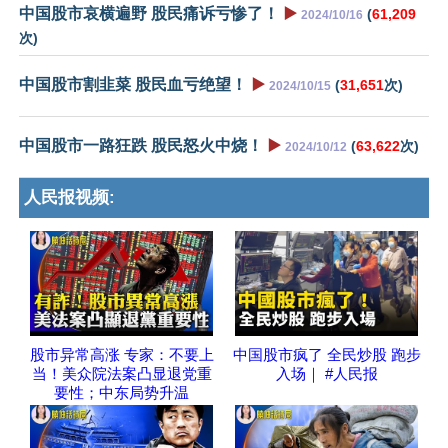
中国股市哀横遍野 股民痛诉亏惨了！
▶️
(
61,209
2024/10/16
次)
中国股市割韭菜 股民血亏绝望！
▶️
(
31,651
次)
2024/10/15
中国股市一路狂跌 股民怒火中烧！
▶️
(
63,622
次)
2024/10/12
人民报视频:
股市异常高涨 专家：不要上
中国股市疯了 全民炒股 跑步
当！美众院法案凸显退党重
入场｜ #人民报
要性；中东局势升温