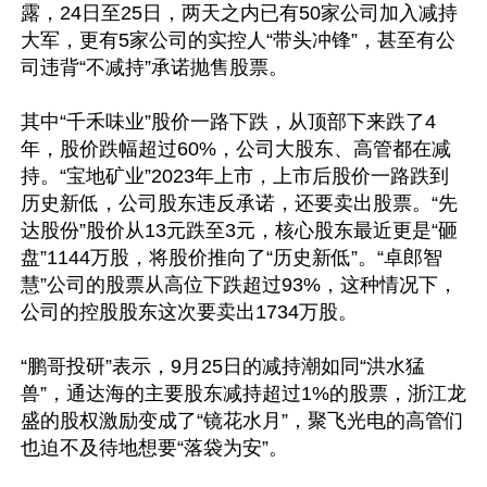
露，24日至25日，两天之内已有50家公司加入减持
大军，更有5家公司的实控人“带头冲锋”，甚至有公
司违背“不减持”承诺抛售股票。

其中“千禾味业”股价一路下跌，从顶部下来跌了4
年，股价跌幅超过60%，公司大股东、高管都在减
持。“宝地矿业”2023年上市，上市后股价一路跌到
历史新低，公司股东违反承诺，还要卖出股票。“先
达股份”股价从13元跌至3元，核心股东最近更是“砸
盘”1144万股，将股价推向了“历史新低”。“卓郎智
慧”公司的股票从高位下跌超过93%，这种情况下，
公司的控股股东这次要卖出1734万股。

“鹏哥投研”表示，9月25日的减持潮如同“洪水猛
兽”，通达海的主要股东减持超过1%的股票，浙江龙
盛的股权激励变成了“镜花水月”，聚飞光电的高管们
也迫不及待地想要“落袋为安”。
