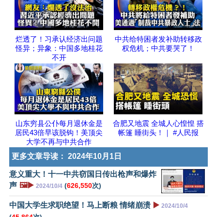
烂透了！习承认经济出问题
中共给特困者发补助转移政
怪异；异象：中国多地桂花
权危机；中共要哭了！
不开
山东穷县公仆每月退休金是
合肥又地震 全城人心惶惶 搭
居民43倍早该脱钩！美顶尖
帐篷 睡街头！｜ #人民报
大学不再与中共合作
更多文章导读：
2024年10月1日
意义重大！十一中共窃国日传出枪声和爆炸
声
🖼️▶️
(
626,550
次)
2024/10/4
中国大学生求职绝望！马上断粮 情绪崩溃
▶️
2024/10/4