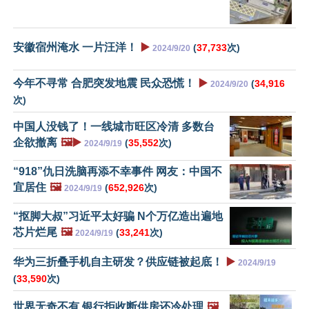
安徽宿州淹水 一片汪洋！
▶️
(
37,733
次)
2024/9/20
今年不寻常 合肥突发地震 民众恐慌！
▶️
(
34,916
2024/9/20
次)
中国人没钱了！一线城市旺区冷清 多数台
企欲撤离
🖼️▶️
(
35,552
次)
2024/9/19
“918”仇日洗脑再添不幸事件 网友：中国不
宜居住
🖼️
(
652,926
次)
2024/9/19
“抠脚大叔”习近平太好骗 N个万亿造出遍地
芯片烂尾
🖼️
(
33,241
次)
2024/9/19
华为三折叠手机自主研发？供应链被起底！
▶️
2024/9/19
(
33,590
次)
世界无奇不有 银行拒收断供房还冷处理
🖼️