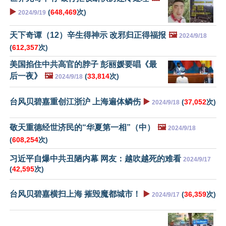
▶️
(
648,469
次)
2024/9/19
天下奇谭（12）辛生得神示 改邪归正得福报
🖼️
2024/9/18
(
612,357
次)
美国掐住中共高官的脖子 彭丽媛要唱《最
后一夜》
🖼️
(
33,814
次)
2024/9/18
台风贝碧嘉重创江浙沪 上海遍体鳞伤
▶️
(
37,052
次)
2024/9/18
敬天重德经世济民的“华夏第一相”（中）
🖼️
2024/9/18
(
608,254
次)
习近平自爆中共丑陋内幕 网友：越吹越死的难看
2024/9/17
(
42,595
次)
台风贝碧嘉横扫上海 摧毁魔都城市！
▶️
(
36,359
次)
2024/9/17