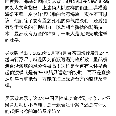
理教授、海基会顾问吴瑟致，9月19日在NewTalk新
闻发表文章指出：上述俩人以这样的偷渡工具横渡
海象不稳、夏季洋流强劲的台湾海峡，实在不可思
议。他们除了要有置之死地的勇气跟决心，还必须
有对于天象的掌握能力，以及相当熟捻的驾船技
术，显然没有万全的准备，一般人是无法完成这样
的壮举。

吴瑟致指出，2023年2月至4月台湾西海岸发现24具
越南籍浮尸，就是因为偷渡遭遇海难所致，显然横
渡台湾海峡的风险性极高！这也是为何有人怀疑两
起偷渡模式是有“中继船只运送”的协助，而不是直接
从对岸直航抵台，方能在海上躲避台方的监视及查
缉。

吴瑟致表示，这2名中国男性成功偷渡到台湾，人怀
疑背后动机不单纯，是一般偷渡个案？还是有计划
的试探台湾的海防及岸防？
