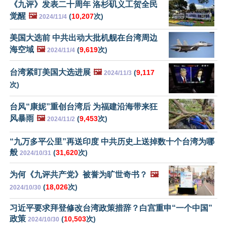
《九评》发表二十周年 洛杉矶义工贺全民
觉醒
🖼️
(
10,207
次)
2024/11/4
美国大选前 中共出动大批机舰在台湾周边
海空域
🖼️
(
9,619
次)
2024/11/4
台湾紧盯美国大选进展
🖼️
(
9,117
2024/11/3
次)
台风“康妮”重创台湾后 为福建沿海带来狂
风暴雨
🖼️
(
9,453
次)
2024/11/2
“九万多平公里”再送印度 中共历史上送掉数十个台湾为哪
般
(
31,620
次)
2024/10/31
为何《九评共产党》被誉为旷世奇书？
🖼️
(
18,026
次)
2024/10/30
习近平要求拜登修改台湾政策措辞？白宫重申“一个中国”
政策
(
10,503
次)
2024/10/30