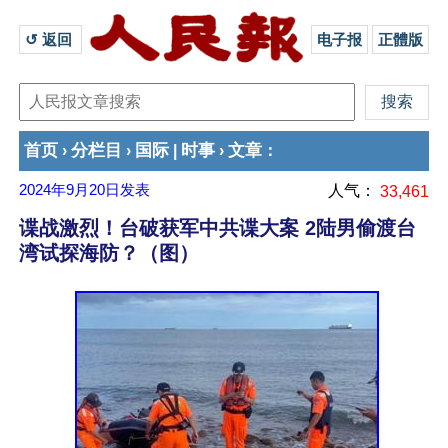
↺ 返回 
电子报
正體版
首页
分栏目
国际
时事
文章
›
›
|
›
：
2024年9月20日
发表
人气：
33,461
谍战激烈！台破获军中共谍大案 2陆男偷渡台
湾试探海防？（图）