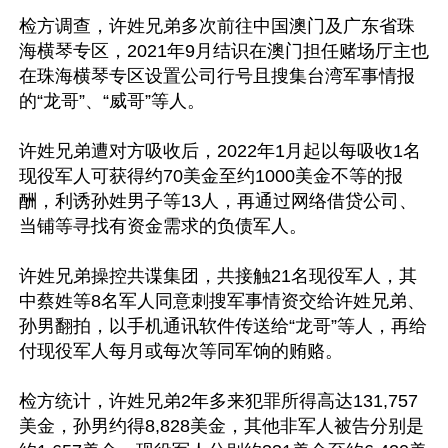
检方调查，许姓兄弟多次前往中国澳门及广东省珠
海横琴专区，2021年9月结识在澳门担任赌场厅主也
在珠海横琴专区设置公司行号且搜集台湾军事情报
的“龙哥”、“威哥”等人。

许姓兄弟遭对方吸收后，2022年1月起以每吸收1名
现役军人可获得约70美金至约1000美金不等的报
酬，利诱孙姓男子等13人，再通过网络借贷公司、
当铺等寻找有资金需求的负债军人。

许姓兄弟操控共谍集团，共接触21名现役军人，其
中蔡姓等8名军人同意刺搜军事情资交给许姓兄弟、
孙男翻拍，以手机通讯软件传送给“龙哥”等人，再给
付现役军人每月或每次等同军饷的贿赂。

检方统计，许姓兄弟2年多来犯罪所得高达131,757
美金，孙男约得8,828美金，其他非军人被告分别是