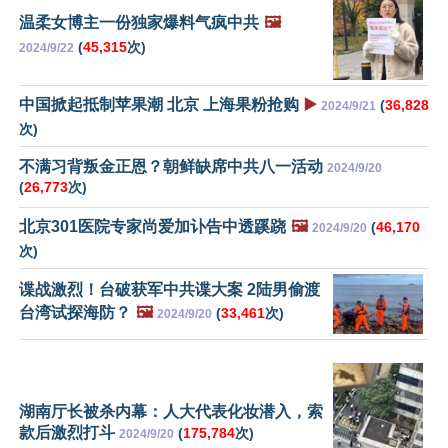
温柔女博主一份独家爆料气疯中共
🖼️
(
45,315
次)
2024/9/22
中国掀起抵制苹果潮 北京 上海果粉抢购
▶️
(
36,828
2024/9/21
次)
不满习背叛金正恩？朝鲜缺席中共八一活动
2024/9/20
(
26,773
次)
北京301医院专家尚爱加讣告中透蹊跷
🖼️
(
46,170
2024/9/20
次)
谍战激烈！台破获军中共谍大案 2陆男偷渡
台湾试探海防？
🖼️
(
33,461
次)
2024/9/20
湖南厅长被杀内幕：人大代表化妆潜入，索
款后激烈打斗
(
175,784
次)
2024/9/20