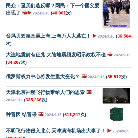
民众：逼我们造反哪？网民：下一个国父要
出现了
🖼️▶️
(
40,001
次)
2024/9/16
台风贝碧嘉直逼上海 上海万人大逃亡！
▶️
(
36,584
2024/9/16
次)
大连地震前有征兆 大陆地震频发昭示政权不稳
🖼️
2024/9/16
(
34,267
次)
俄罗斯权力中心将发生重大变化？
🖼️
(
35,512
次)
2024/9/16
天津北京神秘飞行物带给人们的思索
🖼️
(
335,266
次)
2024/9/16
种善因 结善果
🖼️
(
611,247
次)
2024/9/15
不明飞行物侵入北京 天津滨海机场出大事了！
▶️
2024/9/15