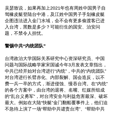
吴瑟致说，如果再加上2021年也有周姓中国男子自
驾橡皮艇登陆台中港，及江姓中国男子手划橡皮艇
企图违法进入金门水域，会不会有更多偷渡客已进
入台湾，黑数是多少？可能衍生的国安、治安问
题，不禁令人担忧。

警惕中共“内统团队”
台湾政治大学国际关系研究中心资深研究员、中国
问题与国际战略学家宋国诚今年3月发表文章指出，
中共已经开始对台湾进行“内统”，中共的“内统团队”
对台湾进行长臂赤化、内部裂解、国会造反，以不
费一兵一卒的方式，渐进侵蚀、慢吞台湾。在“内统”
的各个方案中，由台湾的退将、名嘴、红媒所组成
的“乱台义勇军”，对台湾安全与利益危害最深、破坏
最大。例如在大陆“快艇”金门翻船覆事件上，他们迫
不急待上演了一场“帮助中共谴责台湾”、“帮助中共