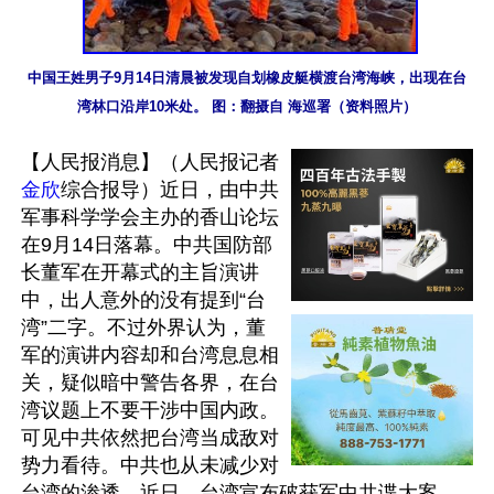
中国王姓男子9月14日清晨被发现自划橡皮艇横渡台湾海峡，出现在台
湾林口沿岸10米处。 图：翻摄自 海巡署（资料照片）
【人民报消息】（人民报记者
金欣
综合报导）近日，由中共
军事科学学会主办的香山论坛
在9月14日落幕。中共国防部
长董军在开幕式的主旨演讲
中，出人意外的没有提到“台
湾”二字。不过外界认为，董
军的演讲内容却和台湾息息相
关，疑似暗中警告各界，在台
湾议题上不要干涉中国内政。
可见中共依然把台湾当成敌对
势力看待。中共也从未减少对
台湾的渗透。近日，台湾宣布破获军中共谍大案。