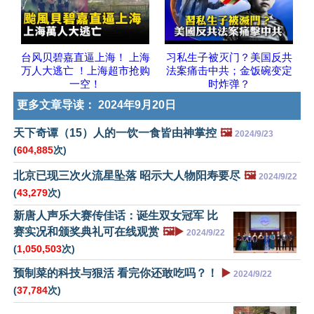
台风贝碧嘉直逼上海！ 上海
习私生子被灭门？美国反共
万人大逃亡 ！上海超市抢购
法案痛击中共；金饭碗变定
一空！
时炸弹？
更多文章导读：
2024年9月20日
天下奇谭（15）人的一饮一食皆由神掌控
🖼️
2024/9/23
(
604,885
次)
北京已现三次火流星坠落 昭示大人物阳寿要尽
🖼️
2024/9/22
(
43,279
次)
新唐人声乐大赛传佳话：诞生双女冠军 比
赛实况和颁奖典礼可在线观赏
🖼️▶️
2024/9/22
(
1,050,503
次)
预制菜的科技与狠活 看完你还敢吃吗？！
▶️
2024/9/22
(
37,784
次)