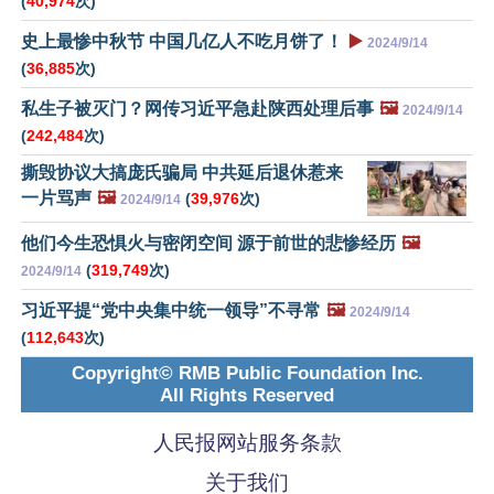
(
40,974
次)
史上最惨中秋节 中国几亿人不吃月饼了！
▶️
2024/9/14
(
36,885
次)
私生子被灭门？网传习近平急赴陕西处理后事
🖼️
2024/9/14
(
242,484
次)
撕毁协议大搞庞氏骗局 中共延后退休惹来
一片骂声
🖼️
(
39,976
次)
2024/9/14
他们今生恐惧火与密闭空间 源于前世的悲惨经历
🖼️
(
319,749
次)
2024/9/14
习近平提“党中央集中统一领导”不寻常
🖼️
2024/9/14
(
112,643
次)
Copyright© RMB Public Foundation Inc.
All Rights Reserved
人民报网站服务条款
关于我们