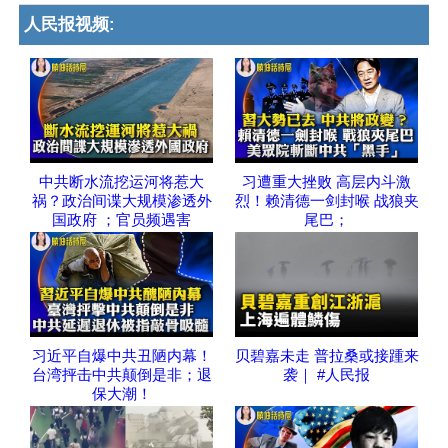
人民报视频:
中共断水流挖运河将惹大
习遭重大挫败 高层内斗激
祸？政治间谍大规模渗透外
烈！赖清德一剑封喉 战狼夹
国政府 ；官员频遇害
尾巴；
习近平自爆中共丑陋内幕！
贝碧嘉未走 普拉桑或接踵来
台湾抨击中共颠倒是非；退
袭｜ #人民报
保大潮！