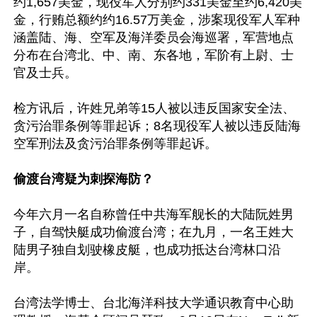
约1,657美金，现役军人分别约331美金至约6,420美
金，行贿总额约约16.57万美金，涉案现役军人军种
涵盖陆、海、空军及海洋委员会海巡署，军营地点
分布在台湾北、中、南、东各地，军阶有上尉、士
官及士兵。

检方讯后，许姓兄弟等15人被以违反国家安全法、
贪污治罪条例等罪起诉；8名现役军人被以违反陆海
空军刑法及贪污治罪条例等罪起诉。 

偷渡台湾疑为刺探海防？
今年六月一名自称曾任中共海军舰长的大陆阮姓男
子，自驾快艇成功偷渡台湾；在九月，一名王姓大
陆男子独自划驶橡皮艇，也成功抵达台湾林口沿
岸。

台湾法学博士、台北海洋科技大学通识教育中心助