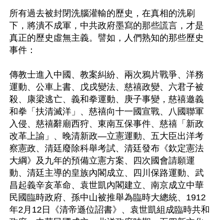
所有過去被封閉洗腦灌輸的歷史，在真相的洗刷
下，將潰不成軍，中共政府墨寫的那些謊言，才是
真正的歷史虛無主義。譬如，人們熟知的那些歷史
事件：

傳教士進入中國、教案糾紛、兩次鴉片戰爭、洋務
運動、公車上書、戊戌變法、慈禧政變、六君子被
殺、康梁逃亡、義和拳運動、庚子事變，慈禧邀義
和拳「扶清滅洋」、慈禧向十一國宣戰、八國聯軍
入侵、慈禧辭廟西狩、東南互保事件、慈禧「新政
改革上諭」、晚清新政—立憲運動、五大臣出洋考
察憲政、清廷廢除科舉考試、清廷發布《欽定憲法
大綱》及九年的預備立憲方案、四次國會請願運
動、清廷主導的皇族內閣成立、四川保路運動、武
昌起義辛亥革命、袁世凱內閣建立、南京成立中華
民國臨時政府、孫中山被推舉為臨時大總統、1912
年2月12日《清帝遜位詔書》、袁世凱組成臨時共和