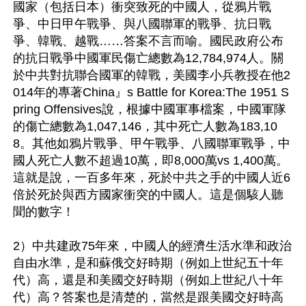
國家（包括日本）衝突致死的中國人，從鴉片戰
爭、中日甲午戰爭、與八國聯軍的戰爭、抗日戰
爭、韓戰、越戰……答案不言而喻。國民政府公布
的抗日戰爭中國軍民傷亡總數為12,784,974人。關
於中共對抗聯合國軍的韓戰，美國李小兵教授在他2
014年的專著China』s Battle for Korea:The 1951 S
pring Offensives說，根據中國軍事檔案，中國軍隊
的傷亡總數為1,047,146，其中死亡人數為183,10
8。其他如鴉片戰爭、甲午戰爭、八國聯軍戰爭，中
國人死亡人數不超過10萬，即8,000萬vs 1,400萬。
這就是說，一百多年來，死於中共之手的中國人近6
倍於死於與西方國家衝突的中國人。這是個駭人聽
聞的數字！

2）中共建政75年來，中國人的經濟生活水準和政治
自由水準，是和蘇俄交好時期（例如上世紀五十年
代）高，還是和美國交好時期（例如上世紀八十年
代）高？答案也是清楚的，當然是跟美國交好時高