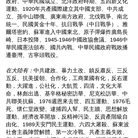
政府、中華民國成立、北洋政府時期、五四新文化
運動、1920年共產國際建立其中國支部、中共成
立、孫中山聯俄、廣東南方政府、北伐戰爭、南北
統一、民國黃金十年、抗日戰爭（中日戰爭）、雅
爾塔密約、蘇軍進入中國東北、原子彈爆炸廣島長
崎、日本投降、1945-1946中國政協會議、1946中
華民國憲法頒布、國共內戰、中華民國政府戰敗播
遷臺灣、古寧頭戰役。

在大陸有：
中共建政、暴力土改、鎮反肅反、三反
五反、抗美援朝、合作化，工商業國有化，反右運
動，大躍進，公社化，大飢荒，四清，文化大革
命，林彪出逃、基辛格秘密訪華、尼克松訪華、中
共聯美抗蘇、1976週恩來去世、四五運動、1976毛
死、懷仁堂政變、逮捕四人幫、民主牆、思想解放
運動、經濟改革開放，反精神污染、反資產階級自
由化、1989天安門民主運動、六四大屠殺、蘇東波
社會主義陣營解體、第一次冷戰、共產主義失敗、