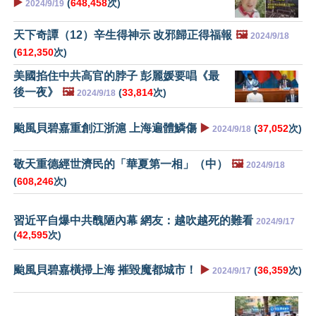
▶️
(
648,458
次)
2024/9/19
天下奇譚（12）辛生得神示 改邪歸正得福報
🖼️
2024/9/18
(
612,350
次)
美國掐住中共高官的脖子 彭麗媛要唱《最
後一夜》
🖼️
(
33,814
次)
2024/9/18
颱風貝碧嘉重創江浙滬 上海遍體鱗傷
▶️
(
37,052
次)
2024/9/18
敬天重德經世濟民的「華夏第一相」（中）
🖼️
2024/9/18
(
608,246
次)
習近平自爆中共醜陋內幕 網友：越吹越死的難看
2024/9/17
(
42,595
次)
颱風貝碧嘉橫掃上海 摧毀魔都城市！
▶️
(
36,359
次)
2024/9/17