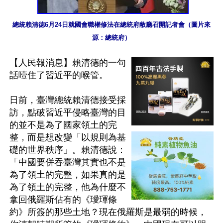
總統賴清德6月24日就國會職權修法在總統府敞廳召開記者會（圖片來
源：總統府）
【人民報消息】賴清德的一句
話噎住了習近平的喉管。

日前，臺灣總統賴清德接受採
訪，點破習近平侵略臺灣的目
的並不是為了國家領土的完
整，而是想改變「以規則為基
礎的世界秩序」。賴清德說：
「中國要併吞臺灣其實也不是
為了領土的完整，如果真的是
為了領土的完整，他為什麼不
拿回俄羅斯佔有的《璦琿條
約》所簽的那些土地？現在俄羅斯是最弱的時候，