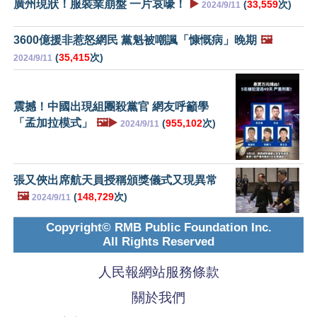
廣州現狀！服裝業崩盤 一片哀嚎！
▶️
(
33,559
次)
2024/9/11
3600億援非惹怒網民 黨魁被嘲諷「慷慨病」晚期
🖼️
(
35,415
次)
2024/9/11
震撼！中國出現組團殺黨官 網友呼籲學
「孟加拉模式」
🖼️▶️
(
955,102
次)
2024/9/11
張又俠出席航天員授稱頒獎儀式又現異常
🖼️
(
148,729
次)
2024/9/11
Copyright© RMB Public Foundation Inc.
All Rights Reserved
人民報網站服務條款
關於我們