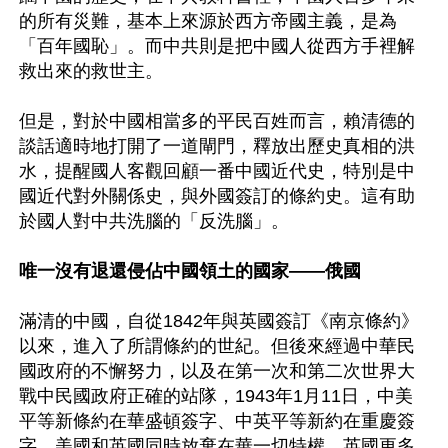
的所有災難，基本上來源於西方帝國主義，是為
「百年國恥」。而中共則是把中國人從西方手裡解
救出來的救世主。

但是，對於中國相當多的平民百姓而言，賴清德的
談話適時地打開了一道閘門，釋放出歷史真相的洪
水，提醒國人客觀回顧一番中國近代史，特別是中
國近代對外關係史，與外國簽訂的條約史。這有助
於國人對中共洗腦的「反洗腦」。

唯一沒有退還侵佔中國領土的國家——俄國
滿清的中國，自從1842年與英國簽訂《南京條約》
以來，進入了所謂條約的世紀。但後來經過中華民
國政府的不懈努力，以及在第一次和第二次世界大
戰中民國政府正確的站隊，1943年1月11日，中美
平等新條約在華盛頓簽字、中英平等新約在重慶簽
字。美國和英國同時放棄在華一切特權，英國更多