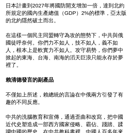
日本計畫到2027年將國防開支增加一倍，達到北約
所規定的國內生產總值（GDP）2%的標準，亞太版
的北約隱然破土而出。

在這樣一個民主同盟轉守為攻的態勢下，中共與俄
國徒呼奈何。你們力不如人，技不如人，義不如
人，根本上是軟實力不如人。攻守易勢，你們夢中
掀起的東海、台海、南海的滔天巨浪只能永存於夢
裡了。

賴清德發言的副產品
不僅如上所述，賴總統的言論在中俄兩方引發了有
趣的不同反應。

中共的洗腦教育和宣傳，通過歪曲和改寫，把中國
近代史塑造成一部西方國家侵略、霸佔、踐踏、蹂
躪中國的歷史，在中共教科書裡，中國人百多年來