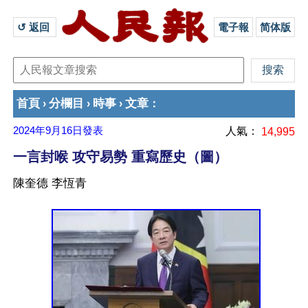
↺ 返回 
電子報
简体版
首頁
分欄目
時事
文章
›
›
›
：
2024年9月16日
發表
人氣：
14,995
一言封喉 攻守易勢 重寫歷史（圖）
陳奎德 李恆青