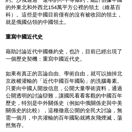
約。沙俄通過一連串的不平等條約，總計佔據中國
的外東北和外西北154萬平方公裡的領土（維基百
科）。這些是中國目前僅有的沒有被收回的領土，
就是俄國佔領的中國領土。

重寫中國近代史
藉助討論近代中國條約史，也許，目前已經出現了
一個歷史契機：重寫中國近代史。

如果有真正的言論自由、學術自由，就可以抽掉北
京政權灌輸的「近代中國百年國恥」的洗腦毒素。
只要向中國人開放信息，公開大量學術資料，通過
公開透明的討論辯難，讓國民看看客觀的中國百年
歷史，特別是中外關係史（例如中俄關係史與中美
關係史的比較），這種徹底公開的全民大討論，無
需一個月，中共灌輸的百年國恥就將灰飛煙滅，蕩
然無存。
