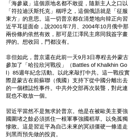
「海參崴」這個原地名都不敢提，隨新主人之口以
「符拉迪沃斯托克」稱呼之，這個俄語就是「征服
東方」的意思。這一切普京都在清楚地向韓正向習
近平耳提面命，說2001年7月、2004年10月俄中那
兩份條約依然有效，那可是江澤民主席同我簽字畫
押的。想收回，門都沒有。

非但如此，普京還在此前一天9月3日專程去外蒙古
參加了「哈拉欣河戰役」（Battles of Khalkhin Go
l）85週年紀念活動。以此來敲打中共。這一戰役實
際是蒙古在前蘇聯（俄國）支持下從中國分離出去
的一個標誌性事件。中共外交部再次裝聾，對此連
屁也不敢放一個。

習近平當然不是無求於普京。他是在被歐美主要強
國圍堵之餘必須抓住一根軍事強國稻草。以免孤獨
慘敗。這是習近平為自己未來的冥頑僵硬一條道走
到黑而預先做的投資。
