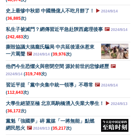
史上最慘中秋節 中國幾億人不吃月餅了！
▶️
2024/9/14
(
36,885
次)
私生子被滅門？網傳習近平急赴陝西處理後事
🖼️
2024/9/14
(
242,483
次)
撕毀協議大搞龐氏騙局 中共延後退休惹來
一片罵聲
🖼️
(
39,976
次)
2024/9/14
他們今生恐懼火與密閉空間 源於前世的悲慘經歷
🖼️
(
319,749
次)
2024/9/14
習近平提「黨中央集中統一領導」不尋常
🖼️
2024/9/14
(
112,643
次)
大學生絕望至極 北京馬駒橋湧入失業大學生！
▶️
2024/9/13
(
36,172
次)
黨魁「強國夢」碎 黨媒「一將無能」點燃
網民怒火
🖼️
(
35,217
次)
2024/9/13