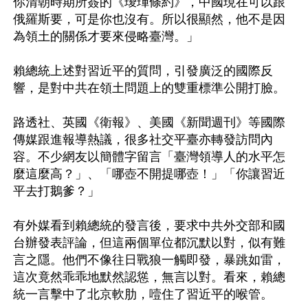
你清朝時期所簽的《璦琿條約》，中國現在可以跟
俄羅斯要，可是你也沒有。所以很顯然，他不是因
為領土的關係才要來侵略臺灣。」

賴總統上述對習近平的質問，引發廣泛的國際反
響，是對中共在領土問題上的雙重標準公開打臉。

路透社、英國《衛報》、美國《新聞週刊》等國際
傳媒跟進報導熱議，很多社交平臺亦轉發訪問內
容。不少網友以簡體字留言「臺灣領導人的水平怎
麼這麼高？」、「哪壺不開提哪壺！」「你讓習近
平去打鵝爹？」

有外媒看到賴總統的發言後，要求中共外交部和國
台辦發表評論，但這兩個單位都沉默以對，似有難
言之隱。他們不像往日戰狼一觸即發，暴跳如雷，
這次竟然乖乖地默然認慫，無言以對。看來，賴總
統一言擊中了北京軟肋，噎住了習近平的喉管。
