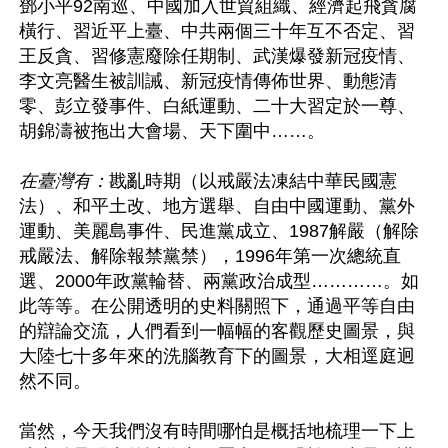
鄧小平92南巡、中國加入世貿組織、經濟起飛貪腐
橫行、習近平上臺、中共兩個三十年互不否定、習
王反貪、習修憲廢除任期制、武漢爆發新冠疫情、
李文亮醫生被訓誡、新冠疫情傳佈世界、動態清
零、彭立發事件、白紙運動、二十大習定於一尊、
胡錦濤被拖出大會場、天下圍中……。

在臺灣有：
戡亂時期（以戒嚴法凍結中華民國憲
法）、和平土改、地方選舉、自由中國運動、黨外
運動、美麗島事件、民進黨成立、1987解嚴（解除
戒嚴法、解除報禁黨禁），1996年第一次總統直
選、2000年政黨輪替、兩黨政治成型…………。如
此等等。在公開透明的史料關照下，通過平等自由
的辯論交流，人們看到一幅幅的客觀歷史圖景，與
大陸七十多年來的洗腦教育下的圖景，大相逕庭迥
然不同。

當然，今天我們沒有時間哪怕是概括地梳理一下上