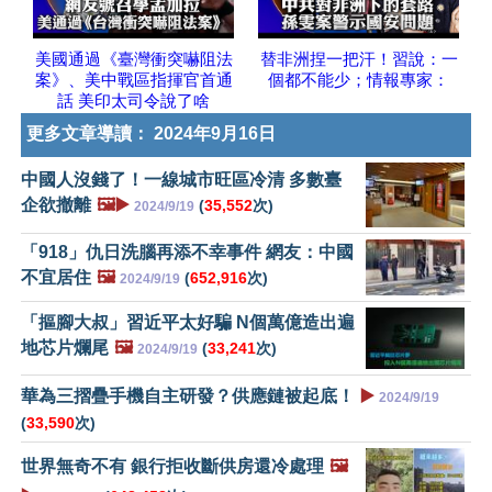
美國通過《臺灣衝突嚇阻法
替非洲捏一把汗！習說：一
案》、美中戰區指揮官首通
個都不能少；情報專家：
話 美印太司令說了啥
更多文章導讀：
2024年9月16日
中國人沒錢了！一線城市旺區冷清 多數臺
企欲撤離
🖼️▶️
(
35,552
次)
2024/9/19
「918」仇日洗腦再添不幸事件 網友：中國
不宜居住
🖼️
(
652,916
次)
2024/9/19
「摳腳大叔」習近平太好騙 N個萬億造出遍
地芯片爛尾
🖼️
(
33,241
次)
2024/9/19
華為三摺疊手機自主研發？供應鏈被起底！
▶️
2024/9/19
(
33,590
次)
世界無奇不有 銀行拒收斷供房還冷處理
🖼️