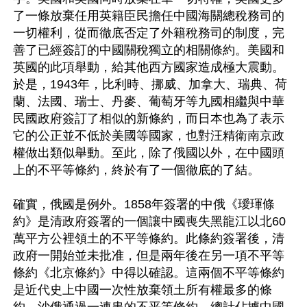
了一條放棄任用英籍臣民擔任中國海關總稅務司的
一切權利，從而徹底否定了外籍稅務司的制度，完
善了已經簽訂的中國關稅獨立的相關條約。美國和
英國的此項舉動，給其他西方國家造成極大震動。
於是，1943年，比利時、挪威、加拿大、瑞典、荷
蘭、法國、瑞士、丹麥、葡萄牙等九國相繼與中華
民國政府簽訂了相似的新條約，而日本也為了表示
它的公正並不低於美國等國家，也對汪精衛南京政
權做出類似舉動。至此，除了俄國以外，在中國頭
上的不平等條約，終於有了一個徹底的了結。

確實，俄國是例外。1858年簽署的中俄《璦琿條
約》是清政府簽署的一個讓中國喪失黑龍江以北60
萬平方公裡領土的不平等條約。此條約簽署後，清
政府一開始並未批准，但是兩年後在另一項不平等
條約《北京條約》中得以確認。這兩個不平等條約
是近代史上中國一次性放棄領土所有權最多的條