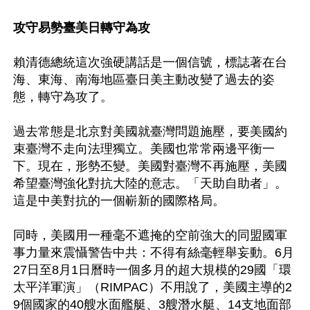
攻守易勢臺美日轉守為攻
賴清德總統這次強硬講話是一個信號，標誌著在台
海、東海、南海地區臺日美主動改變了過去的姿
態，轉守為攻了。

過去常態是北京對美國就臺灣問題施壓，要美國約
束臺灣不走向法理獨立。美國也常常兩邊平衡一
下。現在，形勢丕變。美國對臺灣不再施壓，美國
希望臺灣強化對抗大陸的意志。「天助自助者」。
這是中美對抗的一個嶄新的國際格局。

同時，美國用一種毫不遮掩的空前強大的同盟國軍
事力量來震懾警告中共：不得有絲毫輕舉妄動。6月
27日至8月1日曆時一個多月的超大規模的29國「環
太平洋軍演」（RIMPAC）不用說了，美國主導的2
9個國家的40艘水面艦艇、3艘潛水艇、14支地面部