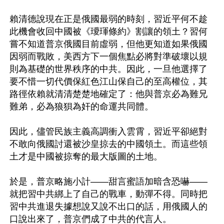
賴清德說現在正是俄國最弱的時刻，習近平何不趁
此機會收回中國被《璦琿條約》割讓的領土？習何
嘗不知道普京俄國目前虛弱，但他更知道如果俄國
因弱而戰敗，美西方下一個焦點必將對準破壞以規
則為基礎的世界秩序的中共。因此，一旦他選擇了
要不惜一切代價保紅色江山保自己的至高權位，其
路徑依賴就清清楚楚地確定了：他與普京必為難兄
難弟，必為狼狽為奸的命運共同體。

因此，儘管民族主義高調衝入雲霄，習近平卻絕對
不敢向俄國討還被沙皇掠去的中國領土。而這些領
土才是中國被掠奪的最大版圖的土地。

於是，普京略施小計——甜言蜜語加暗含恐嚇——
就把習中共綁上了自己的戰車，動彈不得。同時把
習中共進退失據想說又說不出口的話，用俄國人的
口說出來了，普京們成了中共的代言人。
