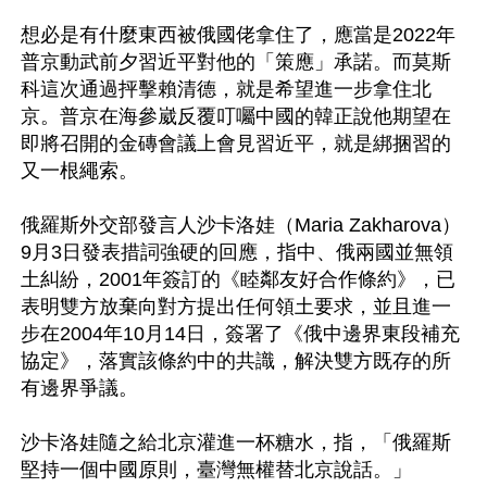
想必是有什麼東西被俄國佬拿住了，應當是2022年
普京動武前夕習近平對他的「策應」承諾。而莫斯
科這次通過抨擊賴清德，就是希望進一步拿住北
京。普京在海參崴反覆叮囑中國的韓正說他期望在
即將召開的金磚會議上會見習近平，就是綁捆習的
又一根繩索。

俄羅斯外交部發言人沙卡洛娃（Maria Zakharova）
9月3日發表措詞強硬的回應，指中、俄兩國並無領
土糾紛，2001年簽訂的《睦鄰友好合作條約》，已
表明雙方放棄向對方提出任何領土要求，並且進一
步在2004年10月14日，簽署了《俄中邊界東段補充
協定》，落實該條約中的共識，解決雙方既存的所
有邊界爭議。

沙卡洛娃隨之給北京灌進一杯糖水，指，「俄羅斯
堅持一個中國原則，臺灣無權替北京說話。」
