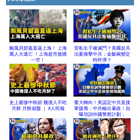
颱風貝碧嘉直逼上海！ 上海
習私生子被滅門？美國反共
萬人大逃亡 ！上海超市搶購
法案痛擊中共；金飯碗變定
一空！
時炸彈？
史上最慘中秋節 幾億人不吃
重大轉向！美認定中共直接
月餅 月餅崩盤 ｜ #人民報
軍援俄；中共輸出暴政！自
曝培訓外國警察計劃；