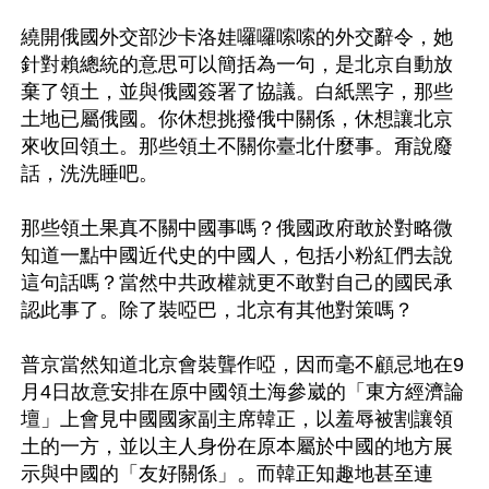
繞開俄國外交部沙卡洛娃囉囉嗦嗦的外交辭令，她
針對賴總統的意思可以簡括為一句，是北京自動放
棄了領土，並與俄國簽署了協議。白紙黑字，那些
土地已屬俄國。你休想挑撥俄中關係，休想讓北京
來收回領土。那些領土不關你臺北什麼事。甭說廢
話，洗洗睡吧。

那些領土果真不關中國事嗎？俄國政府敢於對略微
知道一點中國近代史的中國人，包括小粉紅們去說
這句話嗎？當然中共政權就更不敢對自己的國民承
認此事了。除了裝啞巴，北京有其他對策嗎？

普京當然知道北京會裝聾作啞，因而毫不顧忌地在9
月4日故意安排在原中國領土海參崴的「東方經濟論
壇」上會見中國國家副主席韓正，以羞辱被割讓領
土的一方，並以主人身份在原本屬於中國的地方展
示與中國的「友好關係」。而韓正知趣地甚至連