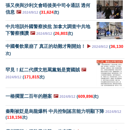
張又俠與沙利文會晤後美中司令通話 透何
信息
🖼️
(
31,624
次)
2024/9/12
中共培訓外國警察挨批 加拿大調查中共地
下警察獲讚
🖼️
(
26,803
次)
2024/9/12
中國餐飲業崩了 真正的劫難才剛開始！
▶️
(
36,130
2024/9/12
次)
罕見！紅二代撰文怒罵黨魁是賣國賊
🖼️
(
171,815
次)
2024/9/12
一樁擱置二百年的懸案
🖼️
(
609,896
次)
2024/9/12
秦剛被貶是烏龍爆料 中共控制謠言能力明顯下降
2024/9/12
(
118,156
次)