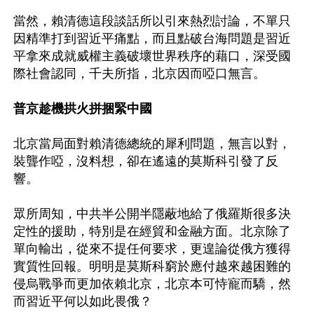
當然，賴清德這段談話所以引來熱烈討論，不單只
因精準打到習近平痛點，而且點破台海問題是習近
平拿來成就威權主義破壞世界秩序的藉口，深受國
際社會認同，千夫所指，北京因而啞口無言。

普京趁機拱火拼捆緊中國
北京當局面對賴清德總統的犀利問題，無言以對，
裝聾作啞，沒料想，卻在遙遠的莫斯科引發了反
響。

眾所周知，中共半公開半隱蔽地給了俄羅斯很多決
定性的援助，特別是在經貿和金融方面。北京除了
單向輸出，從來不提任何要求，更遑論從俄方獲得
實質性回報。明明是莫斯科窮於應付越來越困難的
侵烏戰爭而更加依賴北京，北京本可恃寵而驕，然
而習近平何以如此畏俄？
