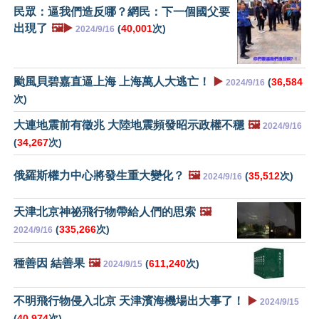
民眾：逼我們造反哪？網民：下一個國父要
出現了
🖼️▶️
(
40,001
次)
2024/9/16
颱風貝碧嘉直逼上海 上海萬人大逃亡！
▶️
(
36,584
2024/9/16
次)
大連地震前有徵兆 大陸地震頻發昭示政權不穩
🖼️
2024/9/16
(
34,267
次)
俄羅斯權力中心將發生重大變化？
🖼️
(
35,512
次)
2024/9/16
天津北京神祕飛行物帶給人們的思索
🖼️
(
335,266
次)
2024/9/16
種善因 結善果
🖼️
(
611,240
次)
2024/9/15
不明飛行物侵入北京 天津濱海機場出大事了！
▶️
2024/9/15
(
40,974
次)