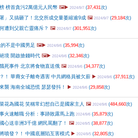
榜 榜首貪污2萬億元人民幣
🖼️▶️
(
37,431
次)
2024/9/7
署」又搞砸了！北交所成交量萎縮逾9成
🖼️
(
29,184
次)
2024/9/7
何遭到父親亡靈痛斥？
🖼️
(
301,951
次)
2024/9/7
臉的不是中國男足
🖼️▶️
(
35,994
次)
2024/9/6
絕境 開啟搶錢時代
🖼️▶️
(
32,346
次)
2024/9/6
餓死事件 北京將食物直送俄
🖼️
(
34,377
次)
2024/9/6
？！ 華裔女子離奇遇害 中共網格員被欠薪
▶️
(
37,911
次)
2024/9/6
來襲 海南全城恐慌 瑟瑟發抖！
▶️
(
29,858
次)
2024/9/6
菜花為國花 笑稱常幻想自己是國家主人
🖼️
(
484,660
次)
2024/9/6
事火速離職 分析：事跡敗露馬上跑
(
35,879
次)
2024/9/6
國心送非洲3千億 網民罵翻了！
🖼️
(
38,877
次)
2024/9/5
將噴發？！ 中國底層陷互害模式
▶️
(
32,805
次)
2024/9/5