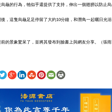
隻烏龜的行為，牠似乎還提供了支持，伸出一個翅膀以防止烏
穩後，這隻烏龜足足停留了大約10分鐘，和潛鳥一起曬日光
眼前的景象驚呆了，並將其發布到臉書上與網友分享。（張雨
ww.renminbao.com/rmb/articles/2024/9/5/84949b.html