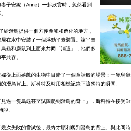
妻子安妮（Anne）一起欣賞時，忽然看到
。

為了給潛鳥提供一個方便產卵和孵化的地方，
鄰居在水中安裝了一個浮動平臺裝置。該平臺
、烏龜和麝鼠到上面來共同「消遣」，牠們多
平共存。

夫婦從上面嬉戲的生物中目睹了一個童話般的場景：一隻烏龜
陽的潛鳥背上。斯科特及時用相機記錄下這獨特的瞬間。

過一隻烏龜甚至試圖爬到潛鳥的背上」，斯科特在接受Bring M
時說。

了幾次失敗的嘗試後，最終才順利爬到潛鳥的背上。與此同時