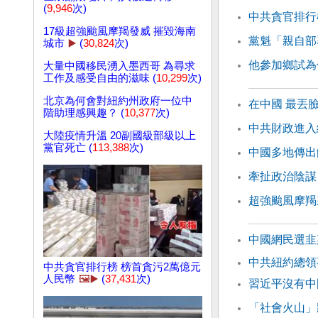
(
9,946
次)
中共貪官排行
17級超強颱風摩羯發威 摧毀海南
黨魁「親自部
城市
▶️
(
30,824
次)
他參加鄉試為
大量中國移民湧入墨西哥 為尋求
工作及感受自由的滋味 (
10,299
次)
北京為何會對紐約州政府一位中
在中國 最丟
階助理感興趣？ (
10,377
次)
中共財政進入
大陸疫情升溫 20副國級部級以上
黨官死亡 (
113,388
次)
中國多地傳出
牽扯政治陰謀
超強颱風摩羯
中國網民選韭
中共紐約總領
中共貪官排行榜 榜首貪污2萬億元
人民幣
🖼️▶️
(
37,431
次)
習近平沒有中
「社會火山」