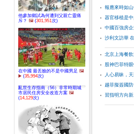
報應來時如山
他參加鄉試為何遭到父親亡靈痛
器官移植是中
斥？
🖼️
(
301,951
次)
中國百強房企
沙利文訪華 
北京上海餐飲
股神巴菲特眼
在中國 最丟臉的不是中國男足
🖼️
人心易昧，天
▶️
(
35,994
次)
越菲擬簽國防
亂世生存指南（56）非常時期城
市居民住房安全改造方案
🖼️
習指明方向新
(
14,129
次)