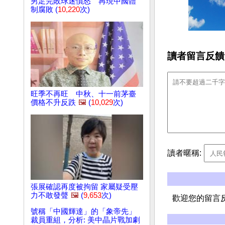
男足完敗球迷憤怒 再現中國體
制腐敗 (
10,220
次)
讀者留言反饋
旺季不再旺 中秋、十一前茅臺
價格不升反跌
🖼️
(
10,029
次)
讀者暱稱:
張展確認再度被拘留 家屬疑受壓
力不敢發聲
🖼️
(
9,653
次)
歡迎您的留言
號稱「中國輝達」的「象帝先」
裁員重組，分析: 美中晶片戰加劇