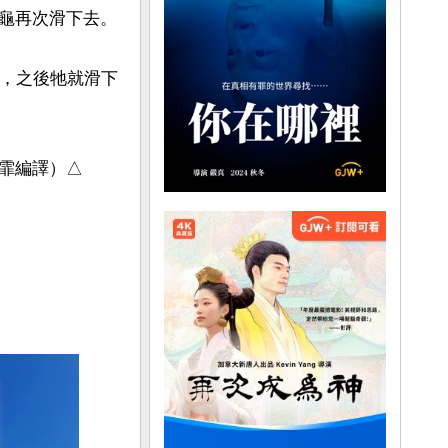
龜再次滑下去。

浴，之後牠就滑下
霏編譯）△