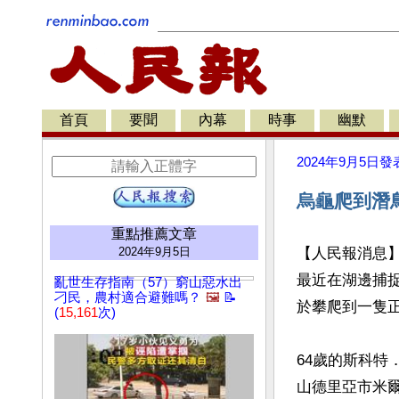
首頁
要聞
內幕
時事
幽默
2024年9月5日
發
烏龜爬到潛
重點推薦文章
2024年9月5日
【人民報消息
最近在湖邊捕
亂世生存指南（57）窮山惡水出
刁民，農村適合避難嗎？
🖼️
📝
於攀爬到一隻正
(
15,161
次)
64歲的斯科特．
山德里亞市米