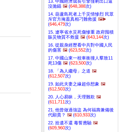
13. 中國經濟成長引擎僅剩出口還
沒拋錨
🖼️
(
648,388
次)
14. 葫蘆島死者上千災情慘烈 民眾
斥官方掩蓋真相刁難救援
🖼️▶️
(
646,479
次)
15. 遼寧省水災死傷慘重 政府囤積
賑災物質不救援
🖼️
(
643,144
次)
16. 從親身經歷看中共對中國人民
的傷害
🖼️
(
623,552
次)
17. 中國山東一校車衝撞人羣致11
死13傷
🖼️
(
623,500
次)
18. 「為人繼母」之道
🖼️
(
612,507
次)
19. 如此夫妻之緣超你想象
🖼️
(
612,503
次)
20. 人心易昧，天理難欺
🖼️
(
611,711
次)
21. 他曾做過強盜 為何福壽兼備後
代顯貴？
🖼️
(
610,933
次)
22. 拾遺不還 毒誓應驗
🖼️
(
609,960
次)