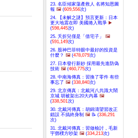
23. 名臣傾家蕩產救人 名將知恩圖
報
🖼️
(
609,556
次)
24. 【未解之謎】預言更新：日本
更大地震在即 美國捲入戰爭
▶️
(
598,445
次)
25. 夭折兒僅是「借宅子」
🖼️
(
591,149
次)
26. 股神巴菲特眼中最好的投資是
什麼？
🖼️
(
478,079
次)
27. 日本發行新鈔 採用最先進防偽
技術
🖼️
(
460,775
次)
28. 中南海傳真：習換了零件 有些
事忘了
🖼️
(
338,840
次)
29. 北京傳真：北戴河八共識大鬧
京城 胡被架出20大內幕
🖼️
(
338,501
次)
30. 北戴河傳真：胡錦濤望習改正
錯誤 不搞終身制
🖼️
📝 (
336,291
次)
31. 北戴河傳真：習做檢討，毛新
宇鄧樸方吵架
🖼️
(
334,213
次)