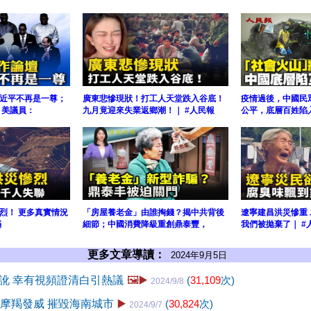
近平不再是一尊；
廣東悲慘現狀！打工人天堂跌入谷底！
疫情過後，中國民
 美議員：
九月竟迎來失業返鄉潮！｜ #人民報
公平，底層百姓陷
烈！ 更多真實情況
「房屋養老金」由誰掏錢？揭中共背後
遼寧建昌洪災慘重 
滿
細節；中國消費降級重創鼎泰豐，
我們被拋棄了｜ #
更多文章導讀：
2024年9月5日
訛 幸有視頻證清白引熱議
🖼️▶️
(
31,109
次)
2024/9/8
風摩羯發威 摧毀海南城市
▶️
(
30,824
次)
2024/9/7