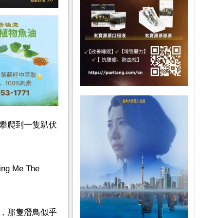
攀爬到一隻趴伏
e The 
，那隻潛鳥似乎