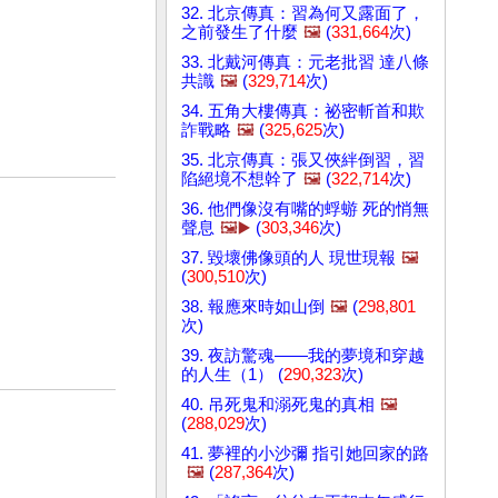
32. 北京傳真：習為何又露面了，
之前發生了什麼
🖼️
(
331,664
次)
33. 北戴河傳真：元老批習 達八條
共識
🖼️
(
329,714
次)
34. 五角大樓傳真：祕密斬首和欺
詐戰略
🖼️
(
325,625
次)
35. 北京傳真：張又俠絆倒習，習
陷絕境不想幹了
🖼️
(
322,714
次)
36. 他們像沒有嘴的蜉蝣 死的悄無
聲息
🖼️▶️
(
303,346
次)
37. 毀壞佛像頭的人 現世現報
🖼️
(
300,510
次)
38. 報應來時如山倒
🖼️
(
298,801
次)
39. 夜訪驚魂——我的夢境和穿越
的人生（1） (
290,323
次)
40. 吊死鬼和溺死鬼的真相
🖼️
(
288,029
次)
41. 夢裡的小沙彌 指引她回家的路
🖼️
(
287,364
次)