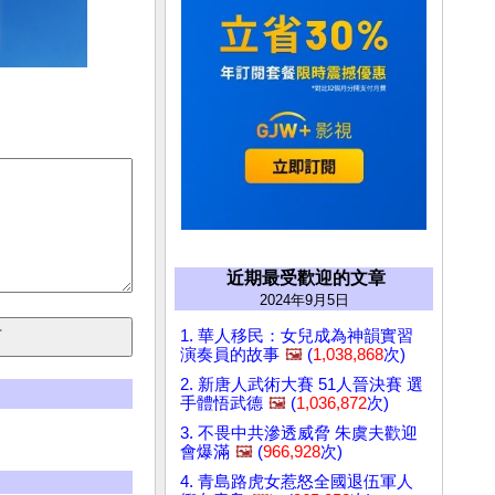
近期最受歡迎的文章
2024年9月5日
1. 華人移民：女兒成為神韻實習
演奏員的故事
🖼️
(
1,038,868
次)
2. 新唐人武術大賽 51人晉決賽 選
手體悟武德
🖼️
(
1,036,872
次)
3. 不畏中共滲透威脅 朱虞夫歡迎
會爆滿
🖼️
(
966,928
次)
4. 青島路虎女惹怒全國退伍軍人