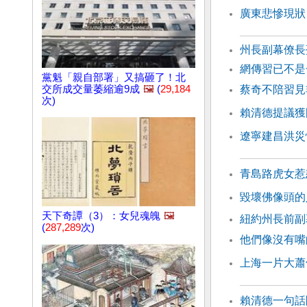
廣東悲慘現狀
州長副幕僚長
網傳習已不是
黨魁「親自部署」又搞砸了！北
交所成交量萎縮逾9成
🖼️
(
29,184
蔡奇不陪習見
次)
賴清德提議獲
遼寧建昌洪災
青島路虎女惹
毀壞佛像頭的
天下奇譚（3）：女兒魂魄
🖼️
紐約州長前副
(
287,289
次)
他們像沒有嘴
上海一片大蕭
賴清德一句話