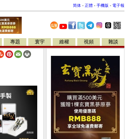
简体
-
正體
-
手機版
-
電子報
專題
寰宇
維權
視頻
雜談