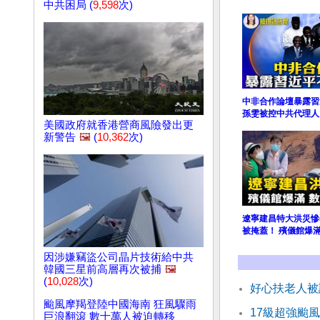
中共困局 (
9,598
次)
中非合作論壇暴露習
孫雯被控中共代理人
美國政府就香港營商風險發出更
新警告
🖼️
(
10,362
次)
遼寧建昌特大洪災慘
被掩蓋！ 殯儀館爆
因涉嫌竊盜公司晶片技術給中共
韓國三星前高層再次被捕
🖼️
(
10,028
次)
好心扶老人被
颱風摩羯登陸中國海南 狂風驟雨
17級超強颱
巨浪翻滾 數十萬人被迫轉移