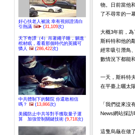
物。日前當他和
了不尋常的一幕
好心扶老人被訛 幸有視頻證清白
引熱議
🖼️▶️
(
31,109
次)
大概3年前，
天下奇譚（4）吊著繩子睡，躺進
斯科特和他的
棺材眠，看看那個時代的英國可
憐人
🖼️
(
286,422
次)
經常吸引潛鳥
數情況下都能和
一天，斯科特
在平臺上曬太
中共體制下的醫院 你還敢相信
「我們從來沒有見
嗎？
🖼️
(
13,866
次)
News網站採訪
美國防止中共等對手獲取量子運
算 加強管制關鍵技術 (
9,718
次)
這隻烏龜在做