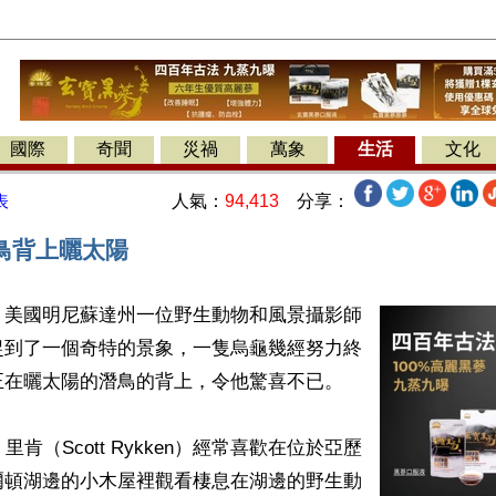
國際
奇聞
災禍
萬象
生活
文化
人氣：
94,413
分享：
表
鳥背上曬太陽
】美國明尼蘇達州一位野生動物和風景攝影師
捉到了一個奇特的景象，一隻烏龜幾經努力終
在曬太陽的潛鳥的背上，令他驚喜不已。

里肯（Scott Rykken）經常喜歡在位於亞歷
爾頓湖邊的小木屋裡觀看棲息在湖邊的野生動