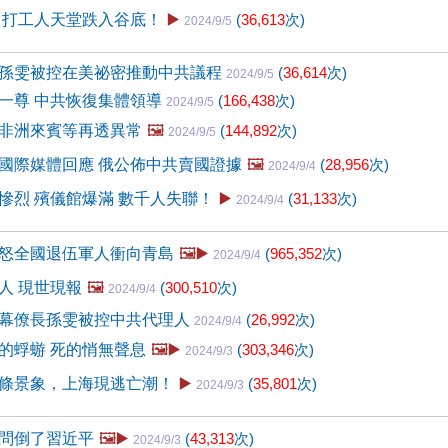
 打工人天堂跌入谷底！
▶️
(
36,613
次)
2024/9/5
孫雯被控在美祕密推動中共議程
(
36,614
次)
2024/9/5
一尊 中共恢復集體領導
(
166,438
次)
2024/9/5
非洲來賓等再透異常
🖼️
(
144,892
次)
2024/9/5
國際媒體回應 俄公佈中共賣國證據
🖼️
(
28,956
次)
2024/9/4
慘烈 殯儀館爆滿 數千人失聯！
▶️
(
31,133
次)
2024/9/4
怒全國退伍軍人衝向青島
🖼️▶️
(
965,352
次)
2024/9/4
人 現世現報
🖼️
(
300,510
次)
2024/9/4
幕僚長孫雯被控中共代理人
(
26,992
次)
2024/9/4
的蜉蝣 死的悄無聲息
🖼️▶️
(
303,346
次)
2024/9/3
條景象，上海現逃亡潮！
▶️
(
35,801
次)
2024/9/3
問倒了習近平
🖼️▶️
(
43,313
次)
2024/9/3