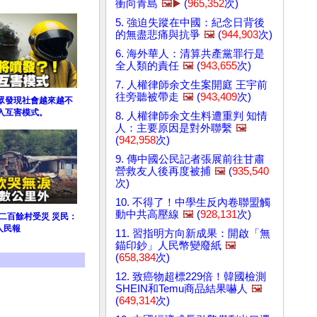
衝向青島
🖼️▶️
(
965,352
次)
5. 強迫失蹤在中國：紀念日背後
的無盡悲痛與抗爭
🖼️
(
944,903
次)
6. 海外華人：清算共產黨罪行是
全人類的責任
🖼️
(
943,655
次)
7. 人權律師余文生案開庭 王宇前
往旁聽被帶走
🖼️
(
943,409
次)
眾發現社會越來越不
入互害模式。
8. 人權律師余文生料遭重判 知情
人：主要原因是對外聯繫
🖼️
(
942,958
次)
9. 傳中國公民記者張展前往甘肅
營救友人後再度被捕
🖼️
(
935,540
次)
10. 不得了！中學生反內卷聯盟觸
動中共高壓線
🖼️
(
928,131
次)
二百餘村受災 災民：
人民報
11. 習指明方向新成果：開啟「無
錨印鈔」人民幣變廢紙
🖼️
(
658,384
次)
12. 致癌物超標229倍！韓國檢測
SHEIN和Temu商品結果嚇人
🖼️
(
649,314
次)