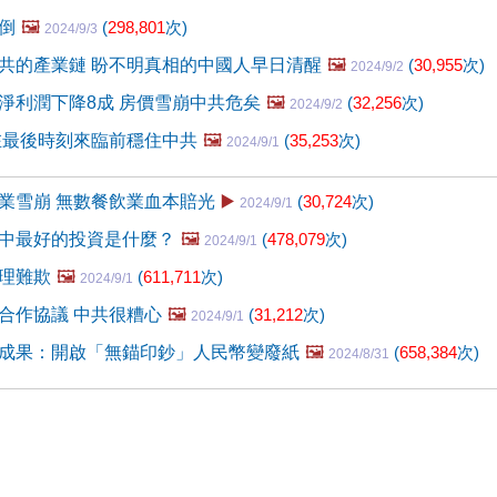
倒
🖼️
(
298,801
次)
2024/9/3
共的產業鏈 盼不明真相的中國人早日清醒
🖼️
(
30,955
次)
2024/9/2
淨利潤下降8成 房價雪崩中共危矣
🖼️
(
32,256
次)
2024/9/2
在最後時刻來臨前穩住中共
🖼️
(
35,253
次)
2024/9/1
業雪崩 無數餐飲業血本賠光
▶️
(
30,724
次)
2024/9/1
中最好的投資是什麼？
🖼️
(
478,079
次)
2024/9/1
理難欺
🖼️
(
611,711
次)
2024/9/1
合作協議 中共很糟心
🖼️
(
31,212
次)
2024/9/1
成果：開啟「無錨印鈔」人民幣變廢紙
🖼️
(
658,384
次)
2024/8/31