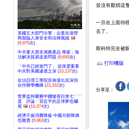
並沒有厭煩這
一旦在上面待
去了。

美國五大部門示警：企業在港營
商面臨人身安全和法律風險
🖼️
(
9,875
次)
斯科特完全被
中共要大買非洲農產品 專家：無
文章網址: http://w
法解決貿易逆差問題 (
9,693
次)
打印機版
「中共已經進門了」 從孫雯案看
中共對美國滲透之深 (
10,137
次)
佐治亞理工學院宣佈退出其深圳
合作辦學機構 (
15,332
次)
分享至：
世界盃外圍賽中國慘吞日本七
蛋 評論：習近平的足球夢也爛
尾
🖼️
(
10,374
次)
經濟不振消費降級 中國月餅降價
也難賣 (
9,863
次)