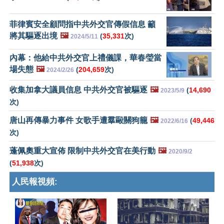
菲律賓安全顧問指中共外交官傳假信息 籲
將其驅逐出境
🖼️
(
35,331
次)
2024/5/11
內幕：他給中共外交官上禮儀課，華春瑩當
場失態
🖼️
(
204,659
次)
2024/2/26
收集加拿大議員信息 中共外交官被驅逐
🖼️
(
14,690
2023/5/9
次)
唐山再傳暴力事件 女歌手遭羣毆關狗籠
🖼️
(
49,446
2022/6/16
次)
蓬佩奧重大宣佈 限制中共外交官在美行動
🖼️
2020/9/2
(
51,938
次)
人民報視頻: