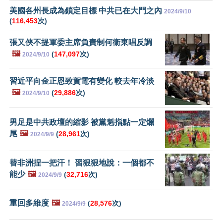
美國各州長成為鎖定目標 中共已在大門之內
2024/9/10
(
116,453
次)
張又俠不提軍委主席負責制何衞東唱反調
🖼️
(
147,097
次)
2024/9/10
習近平向金正恩致賀電有變化 較去年冷淡
🖼️
(
29,886
次)
2024/9/10
男足是中共政壇的縮影 被黨魁指點一定爛
尾
🖼️
(
28,961
次)
2024/9/9
替非洲捏一把汗！ 習狠狠地說：一個都不
能少
🖼️
(
32,716
次)
2024/9/9
重回多維度
🖼️
(
28,576
次)
2024/9/9