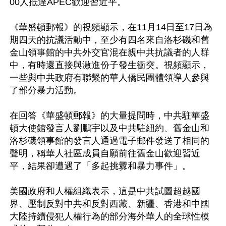
00人抵達APEC歡迎習近平。

《華盛頓郵報》的視頻顯示，在11月14日至17日為
期四天的抗議活動中，至少有四名來自洛杉磯和舊
金山領事館的中共外交官混在親中共抗議者的人群
中，有時還直接與激進份子發生衝突。視頻顯示，
一些與中共政府有聯繫的華人僑民團體領導人參與
了部分暴力活動。

在回答《華盛頓郵報》的大量提問時，中共駐華盛
頓大使館發言人劉鵬宇以及中共駐紐約、舊金山和
洛杉磯領事館的發言人通過電子郵件發送了相同的
聲明，稱華人社區成員自願前往舊金山歡迎習近
平，結果卻遭遇了「多起挑釁和暴力事件」。

美國政府和人權組織表示，這是中共試圖超越國
界、壓制反對中共和反對西藏、新疆、香港和中國
大陸持續侵犯人權行為的部分海外華人的全球性模