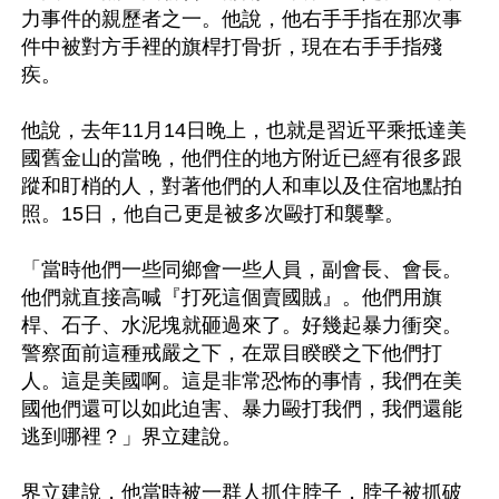
力事件的親歷者之一。他說，他右手手指在那次事
件中被對方手裡的旗桿打骨折，現在右手手指殘
疾。

他說，去年11月14日晚上，也就是習近平乘抵達美
國舊金山的當晚，他們住的地方附近已經有很多跟
蹤和盯梢的人，對著他們的人和車以及住宿地點拍
照。15日，他自己更是被多次毆打和襲擊。

「當時他們一些同鄉會一些人員，副會長、會長。
他們就直接高喊『打死這個賣國賊』。他們用旗
桿、石子、水泥塊就砸過來了。好幾起暴力衝突。
警察面前這種戒嚴之下，在眾目睽睽之下他們打
人。這是美國啊。這是非常恐怖的事情，我們在美
國他們還可以如此迫害、暴力毆打我們，我們還能
逃到哪裡？」界立建說。

界立建說，他當時被一群人抓住脖子，脖子被抓破