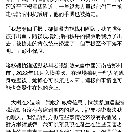
習近平下榻酒店附近，一些親共人員從他們手中搶
走標語牌和抗議牌，他的手機也被搶走。

「我想奪回手機，卻被暴力拖拽和圍毆，我的嘴角
被打出血，隨後現場維持的秩序的警察將我救了出
去，被搶走的背包後來歸還了，但手機至今下落不
明。」彭小偉說。

洛杉磯抗議活動參與者張劉敏來自中國河南省鄭州
市，2022年11月入境美國。在現場聽到一些人的親
身經歷後，她擔心可以預見未來，這樣的事情也可
能也會發生在她的身上。

「大概在3週前，我收到威脅信息，問我參加這些抗
議活動有沒有考慮到國內的親人，說要秘密處決我
的親人。我告訴對方做這些事情從來沒有畏懼過，
對方繼續威脅。我可以預見現在發生在這些受害者