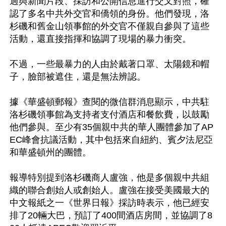
過與新聞片段、採訪和公開信息進行交叉對照，確
認了多名中共外交官和僑領的身份。他們發現，洛
杉磯和舊金山領事館的外交官不僅親自參與了這些
活動，還直接指揮和協調了現場的暴力衝突。

不過，一些最暴力的人由於戴著口罩、太陽鏡和帽
子，臉部被遮住，還是無法辨認。

據《華盛頓郵報》查閱的微信群消息顯示，中共駐
洛杉磯領事館為支持者支付酒店和餐飲費，以鼓勵
他們參與。至少有35個親中共的華人團體參加了AP
EC峰會抗議活動，其中包括來自紐約、賓夕法尼亞
和華盛頓州的團體。

報導特別提到洛杉磯商人盧強，他是多個親中共組
織的聯合創始人或創始人。盧強在接受美國最大的
中文報紙之一《世界日報》採訪時表示，他已經安
排了20輛大巴，預訂了400間酒店房間，並協調了8