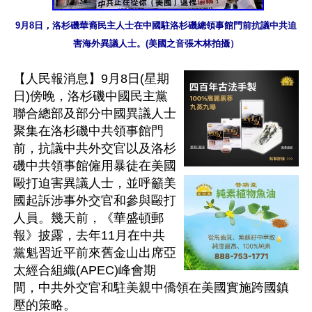
9月8日，洛杉磯華裔民主人士在中國駐洛杉磯總領事館門前抗議中共迫
害海外異議人士。(美國之音張木林拍攝）
【人民報消息】9月8日(星期
日)傍晚，洛杉磯中國民主黨
聯合總部及部分中國異議人士
聚集在洛杉磯中共領事館門
前，抗議中共外交官以及洛杉
磯中共領事館僱用暴徒在美國
毆打迫害異議人士，並呼籲美
國起訴涉事外交官和參與毆打
人員。幾天前，《華盛頓郵
報》披露，去年11月在中共
黨魁習近平前來舊金山出席亞
太經合組織(APEC)峰會期
間，中共外交官和駐美親中僑領在美國實施跨國鎮
壓的策略。
