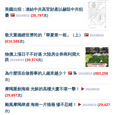
美國出招：凍結中共高官財產以赫阻中共犯
臺
🖼️
(
26,797
次)
2024/9/10
敬天重德經世濟民的「華夏第一相」（上）
🖼️
2024/9/10
(
610,588
次)
物價上漲日子不好過 大陸房企券商利潤大
跌
(
30,974
次)
2024/9/10
為什麼現在做善事的人越來越少？
🖼️
📝
(
483,258
2024/9/10
次)
摩羯重創海南 光鮮的高樓大廈不堪一擊！
▶️
2024/9/10
(
29,897
次)
颱風摩羯肆虐 海南一片狼藉 慘不忍睹！
▶️
(
29,427
2024/9/10
次)