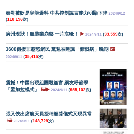
秦剛被貶是烏龍爆料 中共控制謠言能力明顯下降
2024/9/12
(
118,156
次)
廣州現狀！服裝業崩盤 一片哀嚎！
▶️
(
33,559
次)
2024/9/11
3600億援非惹怒網民 黨魁被嘲諷「慷慨病」晚期
🖼️
(
35,415
次)
2024/9/11
震撼！中國出現組團殺黨官 網友呼籲學
「孟加拉模式」
🖼️▶️
(
955,102
次)
2024/9/11
張又俠出席航天員授稱頒獎儀式又現異常
🖼️
(
148,729
次)
2024/9/11