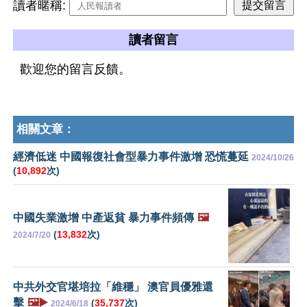
讀者暱稱:
讀者留言
歡迎您的留言反饋。
相關文章：
經濟低迷 中國報復社會型暴力事件激增 恐慌蔓延
2024/10/26
(
10,892
次)
中國失業激增 中產返貧 暴力事件頻傳
🖼️
(
13,832
次)
2024/7/20
中共外交官堪培拉「維穩」 澳官員優雅還
擊
🖼️▶️
(
35,737
次)
2024/6/18