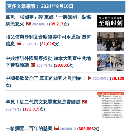
更多文章導讀：
2024年9月10日
黨魁「強國夢」碎 黨媒「一將無能」點燃
網民怒火
🖼️
(
35,217
次)
2024/9/13
張又俠與沙利文會晤後美中司令通話 透何
信息
🖼️
(
31,624
次)
2024/9/12
中共培訓外國警察挨批 加拿大調查中共地
下警察獲讚
🖼️
(
26,803
次)
2024/9/12
中國餐飲業崩了 真正的劫難才剛開始！
▶️
(
36,130
2024/9/12
次)
罕見！紅二代撰文怒罵黨魁是賣國賊
🖼️
(
171,815
次)
2024/9/12
一樁擱置二百年的懸案
🖼️
(
609,896
次)
2024/9/12