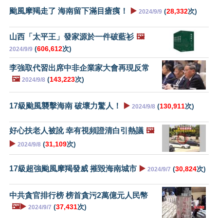
颱風摩羯走了 海南留下滿目瘡痍！
▶️
(
28,332
次)
2024/9/9
山西「太平王」發家源於一件破藍衫
🖼️
(
606,612
次)
2024/9/9
李強取代習出席中非企業家大會再現反常
🖼️
(
143,223
次)
2024/9/8
17級颱風襲擊海南 破壞力驚人！
▶️
(
130,911
次)
2024/9/8
好心扶老人被訛 幸有視頻證清白引熱議
🖼️
▶️
(
31,109
次)
2024/9/8
17級超強颱風摩羯發威 摧毀海南城市
▶️
(
30,824
次)
2024/9/7
中共貪官排行榜 榜首貪污2萬億元人民幣
🖼️▶️
(
37,431
次)
2024/9/7