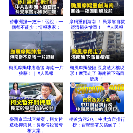
替非洲捏一把汗！習說：一
摩羯重創海南 ！ 民眾靠自救
個都不能少；情報專家：
經濟損失慘重！｜ #人民報
颱風摩羯肆虐過後 海南一片
颱風摩羯登陸 豆腐渣大樓現
狼藉！｜ #人民報
形！摩羯走了 海南留下滿目
瘡痍 ！
臺灣京華城容積案，柯文哲
榜首貪污2兆！中共貪官排行
遭收押禁見；長春傳殺警奪
榜；習親部署又搞砸了！
槍大案，