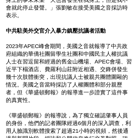
身上的事未來某一天也會發生在我身上，但是我不
會就此停止發聲。」張劉敏在接受美國之音採訪時
表示。

中共駐美外交官介入暴力鎮壓抗議者活動
2023年APEC峰會期間，美國之音就報導了中共政
府組織的華僑社團留學生社團和中國民主人權抗議
人士在習逗留和經過的舊金山機場、APEC會場、習
近平下榻酒店、費羅利山莊附近相遇、交鋒併發生
幾十次肢體衝突，出現抗議人士被親共團體圍毆的
情況。美國之音當時採訪了人權團體和部分親歷
者，但《華盛頓郵報》的報導進一步證實了這件事
的真實性。

《華盛頓郵報》的報導說，為了獨立確認肇事人員
的身份，他們的記者團隊經過6個月的深入調查，利
用人臉識別軟體搜索了超過21小時的視頻，然後通