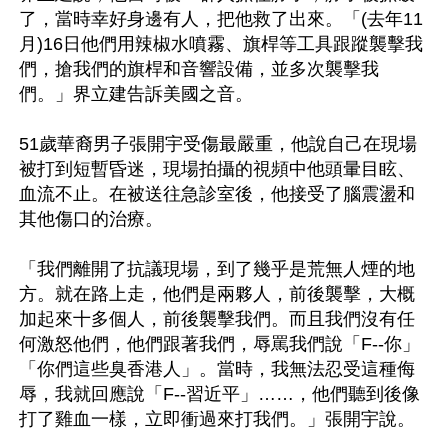
了，當時幸好身邊有人，把他救了出來。「(去年11
月)16日他們用辣椒水噴霧、旗桿等工具跟蹤襲擊我
們，搶我們的旗桿和音響設備，並多次襲擊我
們。」界立建告訴美國之音。

51歲華裔男子張開宇受傷最嚴重，他說自己在現場
被打到短暫昏迷，現場拍攝的視頻中他頭暈目眩、
血流不止。在被送往急診室後，他接受了腦震盪和
其他傷口的治療。

「我們離開了抗議現場，到了幾乎是荒無人煙的地
方。就在路上走，他們是兩夥人，前後襲擊，大概
加起來十多個人，前後襲擊我們。而且我們沒有任
何激怒他們，他們跟著我們，辱罵我們說「F--你」
「你們這些臭香港人」。當時，我無法忍受這種侮
辱，我就回應說「F--習近平」……，他們聽到後像
打了雞血一樣，立即衝過來打我們。」張開宇說。
