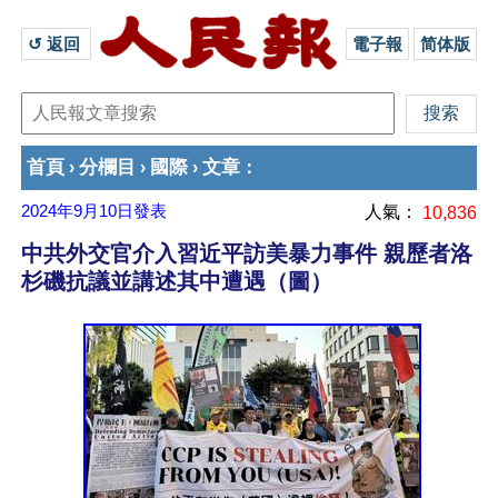
↺ 返回 
電子報
简体版
首頁
分欄目
國際
文章
›
›
›
：
2024年9月10日
發表
人氣：
10,836
中共外交官介入習近平訪美暴力事件 親歷者洛
杉磯抗議並講述其中遭遇（圖）