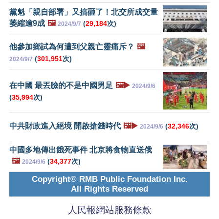
黨魁「親自部署」又搞砸了！北交所成交量
萎縮逾9成
🖼️
(
29,184
次)
2024/9/7
他參加鄉試為何遭到父親亡靈痛斥？
🖼️
(
301,951
次)
2024/9/7
在中國 最丟臉的不是中國男足
🖼️▶️
2024/9/6
(
35,994
次)
中共財政進入絕境 開啟搶錢時代
🖼️▶️
(
32,346
次)
2024/9/6
中國多地傳出餓死事件 北京將食物直送俄
🖼️
(
34,377
次)
2024/9/6
Copyright© RMB Public Foundation Inc.
All Rights Reserved
人民報網站服務條款