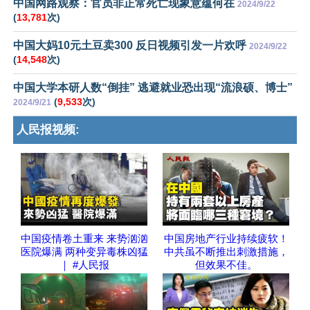
中国网路观察：官员非正常死亡现象意蕴何在
2024/9/22
(
13,781
次)
中国大妈10元土豆卖300 反日视频引发一片欢呼
2024/9/22
(
14,548
次)
中国大学本研人数“倒挂” 逃避就业恐出现“流浪硕、博士”
(
9,533
次)
2024/9/21
人民报视频:
中国疫情卷土重来 来势汹汹
中国房地产行业持续疲软！
医院爆满 两种变异毒株凶猛
中共虽不断推出刺激措施，
｜ #人民报
但效果不佳。