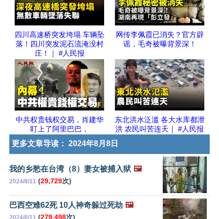
四川高速桥突发垮塌 车辆坠
网传李佩霞已消失？官方辟
落！四川突发泥石流淹没村
谣，毛奇被曝背景深！
庄！｜ #人民报
中共权贵钱权交易，肖建华
东北洪水泛滥 各大水库都泄
盯上了阿里巴巴，
洪 农民叫苦连天｜ #人民报
更多文章导读：
2024年8月8日
我的乡愁在台湾（8）妻女被捕入狱
🖼️
(
29,729
次)
2024/8/11
巴西空难62死 10人神奇躲过死劫
🖼️
(
279,498
次)
2024/8/11