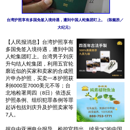
台湾护照享有多国免签入境待遇，遭到中国人蛇集团盯上。（陈懿胜／
大纪元）
【人民报消息】台湾护照享有
多国免签入境待遇，遭到中国
人蛇集团盯上。台湾男子刘庆
升勾结人蛇集团，利用五官轮
廓近似的买家和卖家的合成照
片申办护照，买卖一本护照获
利6000至7000美元不等；台
北地检署周四（8日）依违反
护照条例、组织犯罪条例等罪
起诉包括刘庆升及护照卖家等
7人。

据自由亚洲电台报导，检控官指出，绰号“K”的中国