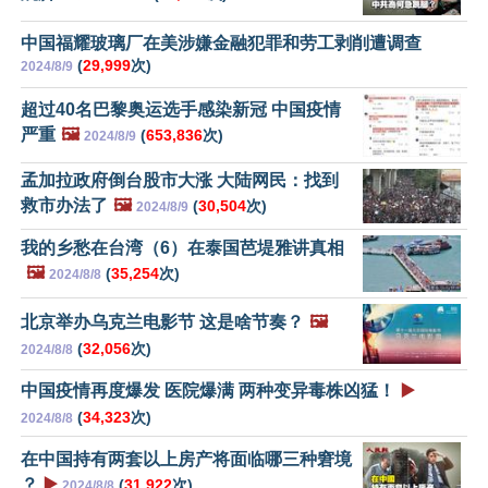
中国福耀玻璃厂在美涉嫌金融犯罪和劳工剥削遭调查
(
29,999
次)
2024/8/9
超过40名巴黎奥运选手感染新冠 中国疫情
严重
🖼️
(
653,836
次)
2024/8/9
孟加拉政府倒台股市大涨 大陆网民：找到
救市办法了
🖼️
(
30,504
次)
2024/8/9
我的乡愁在台湾（6）在泰国芭堤雅讲真相
🖼️
(
35,254
次)
2024/8/8
北京举办乌克兰电影节 这是啥节奏？
🖼️
(
32,056
次)
2024/8/8
中国疫情再度爆发 医院爆满 两种变异毒株凶猛！
▶️
(
34,323
次)
2024/8/8
在中国持有两套以上房产将面临哪三种窘境
？
▶️
(
31,922
次)
2024/8/8