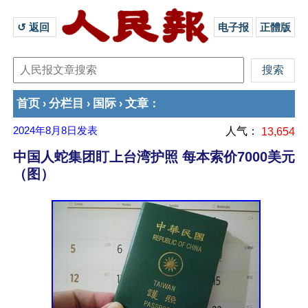
↺ 返回 
电子报
正體版
首页
分栏目
国际
文章
›
›
›
：
2024年8月8日
发表
人气：
13,654
中国人蛇集团盯上台湾护照 每本索价7000美元
（图）