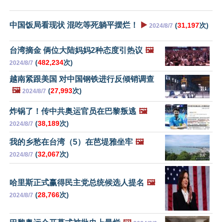
中国饭局看现状 混吃等死躺平摆烂！
▶️
(
31,197
次)
2024/8/7
台湾摘金 俩位大陆妈妈2种态度引热议
🖼️
(
482,234
次)
2024/8/7
越南紧跟美国 对中国钢铁进行反倾销调查
🖼️
(
27,993
次)
2024/8/7
炸锅了！传中共奥运官员在巴黎叛逃
🖼️
(
38,189
次)
2024/8/7
我的乡愁在台湾（5）在芭堤雅坐牢
🖼️
(
32,067
次)
2024/8/7
哈里斯正式赢得民主党总统候选人提名
🖼️
(
28,766
次)
2024/8/7