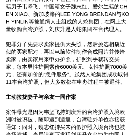
籍男子韦坚飞、中国籍女子魏志红、爱尔兰籍的CH
EN XIAO、新加坡籍的LEE YONG BRENDAN与KO
H YINLIN等被通缉人士组成的人蛇集团，在网上大
量收购台湾护照，刘庆升是人蛇集团在台代理人。

犯罪分子先要求卖家提供大头照，然后挑选相貌近
似的买家配对，再以电脑软件制作合成照片并传给
卖家，由卖家用来申办护照，护照到手就转交买
家，每本男性护照索价6000美元、女性护照7000美
元，还有加价的“急件服务”。虽然人蛇集团成功取得
11本台湾护照，但大多数都在申办过程中被退件。

主动拉拢妻子与亲友一同作案
案件曝光是因为韦坚飞持刘庆升的台湾护照入境欧
洲时被识破，随即遭到遣返，台湾驻外单位亦接获
通知；同时，魏志红持买来的假护照入境台湾也被
当场逮捕，当局追查下发现刘庆升在台协助中国人