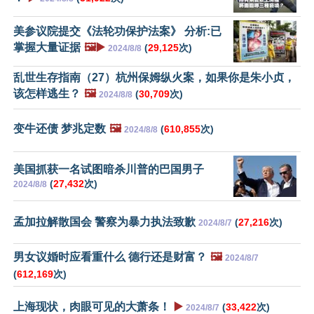
美参议院提交《法轮功保护法案》 分析:已
掌握大量证据
🖼️▶️
(
29,125
次)
2024/8/8
乱世生存指南（27）杭州保姆纵火案，如果你是朱小贞，
该怎样逃生？
🖼️
(
30,709
次)
2024/8/8
变牛还债 梦兆定数
🖼️
(
610,855
次)
2024/8/8
美国抓获一名试图暗杀川普的巴国男子
(
27,432
次)
2024/8/8
孟加拉解散国会 警察为暴力执法致歉
(
27,216
次)
2024/8/7
男女议婚时应看重什么 德行还是财富？
🖼️
2024/8/7
(
612,169
次)
上海现状，肉眼可见的大萧条！
▶️
(
33,422
次)
2024/8/7