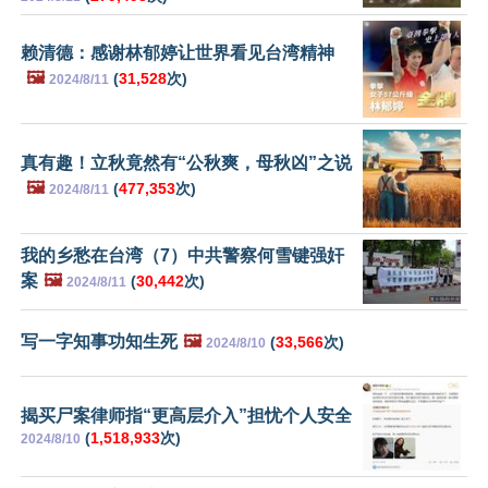
赖清德：感谢林郁婷让世界看见台湾精神
🖼️
(
31,528
次)
2024/8/11
真有趣！立秋竟然有“公秋爽，母秋凶”之说
🖼️
(
477,353
次)
2024/8/11
我的乡愁在台湾（7）中共警察何雪键强奸
案
🖼️
(
30,442
次)
2024/8/11
写一字知事功知生死
🖼️
(
33,566
次)
2024/8/10
揭买尸案律师指“更高层介入”担忧个人安全
(
1,518,933
次)
2024/8/10