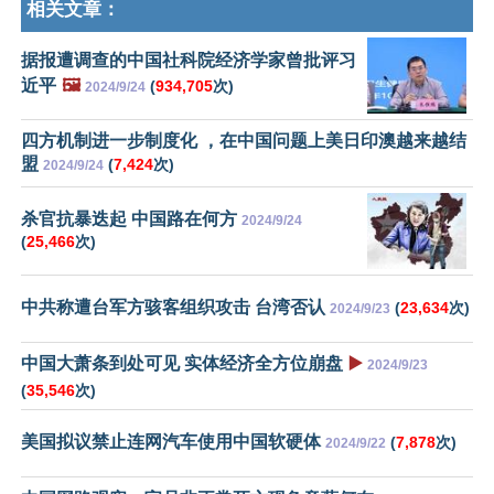
相关文章：
据报遭调查的中国社科院经济学家曾批评习
近平
🖼️
(
934,705
次)
2024/9/24
四方机制进一步制度化 ，在中国问题上美日印澳越来越结
盟
(
7,424
次)
2024/9/24
杀官抗暴迭起 中国路在何方
2024/9/24
(
25,466
次)
中共称遭台军方骇客组织攻击 台湾否认
(
23,634
次)
2024/9/23
中国大萧条到处可见 实体经济全方位崩盘
▶️
2024/9/23
(
35,546
次)
美国拟议禁止连网汽车使用中国软硬体
(
7,878
次)
2024/9/22