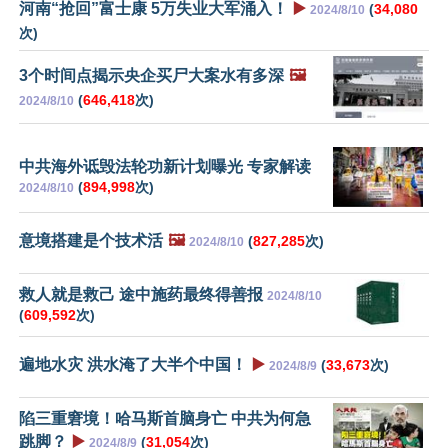
河南“抢回”富士康 5万失业大军涌入！
▶️
(
34,080
2024/8/10
次)
3个时间点揭示央企买尸大案水有多深
🖼️
(
646,418
次)
2024/8/10
中共海外诋毁法轮功新计划曝光 专家解读
(
894,998
次)
2024/8/10
意境搭建是个技术活
🖼️
(
827,285
次)
2024/8/10
救人就是救己 途中施药最终得善报
2024/8/10
(
609,592
次)
遍地水灾 洪水淹了大半个中国！
▶️
(
33,673
次)
2024/8/9
陷三重窘境！哈马斯首脑身亡 中共为何急
跳脚？
▶️
(
31,054
次)
2024/8/9