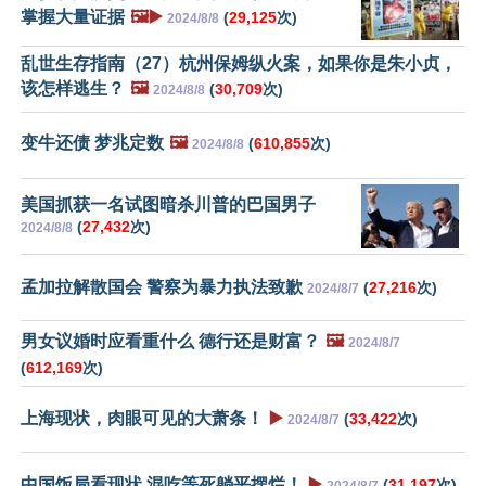
掌握大量证据
🖼️▶️
(
29,125
次)
2024/8/8
乱世生存指南（27）杭州保姆纵火案，如果你是朱小贞，
该怎样逃生？
🖼️
(
30,709
次)
2024/8/8
变牛还债 梦兆定数
🖼️
(
610,855
次)
2024/8/8
美国抓获一名试图暗杀川普的巴国男子
(
27,432
次)
2024/8/8
孟加拉解散国会 警察为暴力执法致歉
(
27,216
次)
2024/8/7
男女议婚时应看重什么 德行还是财富？
🖼️
2024/8/7
(
612,169
次)
上海现状，肉眼可见的大萧条！
▶️
(
33,422
次)
2024/8/7
中国饭局看现状 混吃等死躺平摆烂！
▶️
(
31,197
次)
2024/8/7