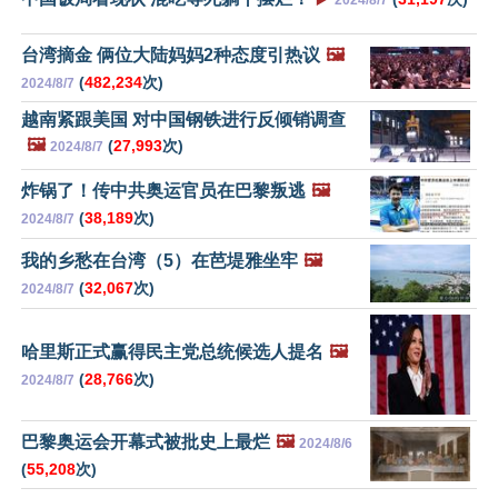
台湾摘金 俩位大陆妈妈2种态度引热议
🖼️
(
482,234
次)
2024/8/7
越南紧跟美国 对中国钢铁进行反倾销调查
🖼️
(
27,993
次)
2024/8/7
炸锅了！传中共奥运官员在巴黎叛逃
🖼️
(
38,189
次)
2024/8/7
我的乡愁在台湾（5）在芭堤雅坐牢
🖼️
(
32,067
次)
2024/8/7
哈里斯正式赢得民主党总统候选人提名
🖼️
(
28,766
次)
2024/8/7
巴黎奥运会开幕式被批史上最烂
🖼️
2024/8/6
(
55,208
次)