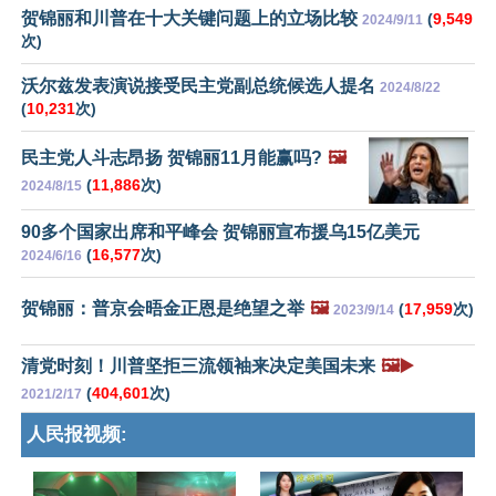
贺锦丽和川普在十大关键问题上的立场比较
(
9,549
2024/9/11
次)
沃尔兹发表演说接受民主党副总统候选人提名
2024/8/22
(
10,231
次)
民主党人斗志昂扬 贺锦丽11月能赢吗?
🖼️
(
11,886
次)
2024/8/15
90多个国家出席和平峰会 贺锦丽宣布援乌15亿美元
(
16,577
次)
2024/6/16
贺锦丽：普京会晤金正恩是绝望之举
🖼️
(
17,959
次)
2023/9/14
清党时刻！川普坚拒三流领袖来决定美国未来
🖼️▶️
(
404,601
次)
2021/2/17
人民报视频: