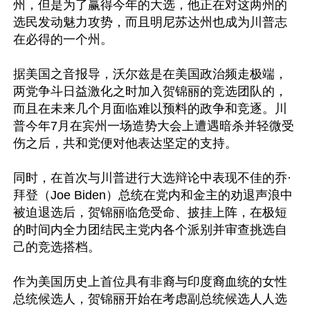
州，但是为了赢得今年的大选，他正在对这两州的
选民发动魅力攻势，而且明尼苏达州也成为川普志
在必得的一个州。

据美国之音报导，沃尔兹是在美国政治频走极端，
两党争斗日益激化之时加入贺锦丽的竞选团队的，
而且在未来几个月面临难以预料的政争和竞逐。川
普今年7月在宾州一场造势大会上遭遇暗杀并轻微受
伤之后，共和党便对他表达坚定的支持。

同时，在首次与川普进行大选辩论中表现不佳的乔·
拜登（Joe Biden）总统在党内和金主的劝退声浪中
被迫退选后，贺锦丽临危受命、披挂上阵，在极短
的时间内全力团结民主党内各个派别并审查挑选自
己的竞选搭档。

作为美国历史上首位具有非裔与印度裔血统的女性
总统候选人，贺锦丽开始在考虑副总统候选人人选