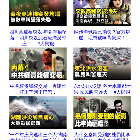
四川高速桥突发垮塌 车辆坠
网传李佩霞已消失？官方辟
落！四川突发泥石流淹没村
谣，毛奇被曝背景深！
庄！｜ #人民报
中共权贵钱权交易，肖建华
东北洪水泛滥 各大水库都泄
盯上了阿里巴巴，
洪 农民叫苦连天｜ #人民报
“一个村庄只逃出三个人”湖南
为什么秦刚受到的处罚比李