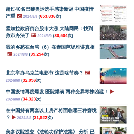
超过40名巴黎奥运选手感染新冠 中国疫情
严重
🖼️
(
653,836
次)
2024/8/9
孟加拉政府倒台股市大涨 大陆网民：找到
救市办法了
🖼️
(
30,504
次)
2024/8/9
我的乡愁在台湾（6）在泰国芭堤雅讲真相
🖼️
(
35,254
次)
2024/8/8
北京举办乌克兰电影节 这是啥节奏？
🖼️
(
32,056
次)
2024/8/8
中国疫情再度爆发 医院爆满 两种变异毒株凶猛！
▶️
(
34,323
次)
2024/8/8
在中国持有两套以上房产将面临哪三种窘境
？
▶️
(
31,922
次)
2024/8/8
美参议院提交《法轮功保护法案》 分析:已