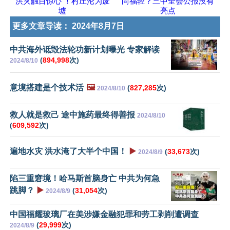
洪灾触目惊心 ！村庄沦为废
尚福轻？三中全会公报没有
墟
亮点
更多文章导读：
2024年8月7日
中共海外诋毁法轮功新计划曝光 专家解读
(
894,998
次)
2024/8/10
意境搭建是个技术活
🖼️
(
827,285
次)
2024/8/10
救人就是救己 途中施药最终得善报
2024/8/10
(
609,592
次)
遍地水灾 洪水淹了大半个中国！
▶️
(
33,673
次)
2024/8/9
陷三重窘境！哈马斯首脑身亡 中共为何急
跳脚？
▶️
(
31,054
次)
2024/8/9
中国福耀玻璃厂在美涉嫌金融犯罪和劳工剥削遭调查
(
29,999
次)
2024/8/9