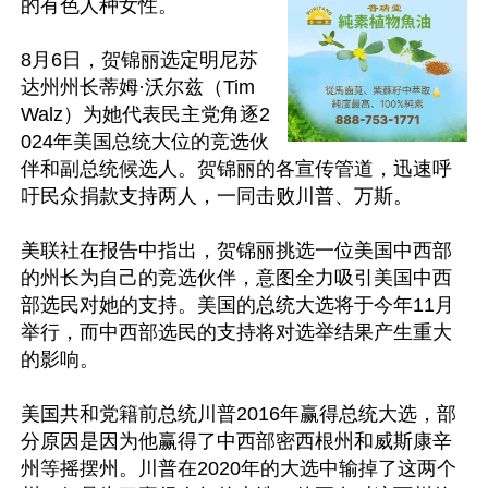
的有色人种女性。

8月6日，贺锦丽选定明尼苏
达州州长蒂姆·沃尔兹（Tim 
Walz）为她代表民主党角逐2
024年美国总统大位的竞选伙
伴和副总统候选人。贺锦丽的各宣传管道，迅速呼
吁民众捐款支持两人，一同击败川普、万斯。

美联社在报告中指出，贺锦丽挑选一位美国中西部
的州长为自己的竞选伙伴，意图全力吸引美国中西
部选民对她的支持。美国的总统大选将于今年11月
举行，而中西部选民的支持将对选举结果产生重大
的影响。

美国共和党籍前总统川普2016年赢得总统大选，部
分原因是因为他赢得了中西部密西根州和威斯康辛
州等摇摆州。川普在2020年的大选中输掉了这两个