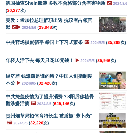
德国抽查Shein服装 多数不合格部分含有害物质
🖼️
2024/8/6
(
30,277
次)
突发：孟加拉总理辞职出逃 抗议者占领官
邸
🖼️▶️
(
29,948
次)
2024/8/6
中共官场掼蛋躺平 举国上下习式萧条
🖼️
(
35,368
次)
2024/8/5
年轻人活下去 每天只花10元钱！
▶️
(
35,946
次)
2024/8/5
经济差 钱难赚是谁的错？中国人剑指制度
不公
▶️
(
32,420
次)
2024/8/5
中共掩盖疫情为了提升消费？8阳后移植骨
髓涉嫌活摘
🖼️
(
645,146
次)
2024/8/5
贵州烟草局招体育特长生 被质疑“萝卜岗”
🖼️
(
32,220
次)
2024/8/5