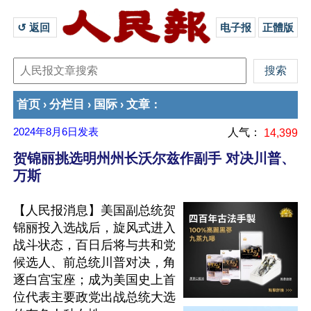
↺ 返回 
电子报
正體版
首页
分栏目
国际
文章
›
›
›
：
2024年8月6日
发表
人气：
14,399
贺锦丽挑选明州州长沃尔兹作副手 对决川普、
万斯
【人民报消息】美国副总统贺
锦丽投入选战后，旋风式进入
战斗状态，百日后将与共和党
候选人、前总统川普对决，角
逐白宫宝座；成为美国史上首
位代表主要政党出战总统大选