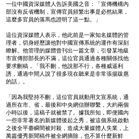
一位中國資深媒體人告訴美國之音：「宣傳機構內
部沒有反省機制，宣傳官員頻繁出事是必然結果，
這麼多官員的落馬也證明了這一點。」

這位資深媒體人表示，他此前是一家知名媒體的管
理者，切身經歷讓他對中國宣傳系統的運作有深刻
瞭解。他管理的媒體曾刊出一篇文章，引發某地級
市宣傳部部長的不滿，這位官員通過各種關係找他
要求刪稿，「我不刪，他說那不行，各種威逼利
誘，通過中間人說了很多現在聽來是非常張揚跋扈
的話」。

「因為我堅持不刪，這位官員就動用文宣系統，通
過所在市、省，最後和中央網信辦聯繫，大約兩個
小時以後，這稿子就被禁了。據我所知，即便國內
一些非常著名的新媒體後起之秀，被這個系統啟動
之後全平臺瞬間被封殺，造成大量媒體人失業，上
萬篇優秀新聞稿件被全網摘除，也不算什麼新鮮