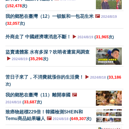
(
152,478
次)
我的鄉愁在臺灣（12）一頓飯和一包花生米
🖼️
2024/8/19
(
32,057
次)
外商走了 中國經濟壞消息不斷！
▶️
(
31,965
次)
2024/8/19
盜賣遺體案 水有多深？吹哨者遭當局調查
▶️
(
35,296
次)
2024/8/19
苦日子來了，不消費就漲你的生活費！
▶️
(
33,186
2024/8/18
次)
我的鄉愁在臺灣（11）離開泰國
🖼️
(
33,687
次)
2024/8/18
致癌物超標229倍！韓國檢測SHEIN和
Temu商品結果嚇人
🖼️
(
649,307
次)
2024/8/18