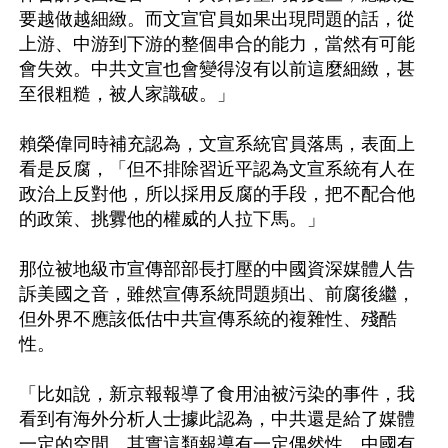
要越做越細緻。而文宣官員如果出現問題的話，從
上游、中游到下游的整個串合的能力，當然有可能
會失效。中共文宣也會變得沒有以前這麼細緻，甚
至很粗糙，被人家識破。」

賴榮偉同時補充認為，文宣系統官員落馬，表面上
看是反腐，「但不排除習近平認為文宣系統有人在
政治上反對他，所以採用反腐的手段，把不配合他
的政策、挑釁他的權威的人拉下馬。」

那位被地級市宣傳部部長打壓的中國資深媒體人告
訴美國之音，雖然宣傳系統問題頻出、前腐後繼，
但外界不應該低估中共宣傳系統的複雜性、殘酷
性。

「比如說，新京報報導了食用油被污染的事件，我
看到有海外分析人士據此認為，中共還是給了媒體
一定的空間。其實這類報導有一定偶然性。中國有