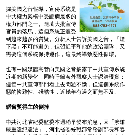
據美國之音報導，宣傳系統是
中共權力架構中受詬病最多的
權力部門之一。隨著大批宣傳
官員的落馬，這個系統正遭受
到越來越多的質疑。分析人士告訴美國之音，「燈
下黑」不可能避免，但習近平和他的政治團隊，又
需要這個系統保持運作，這最終導致惡性循環。

也有中國媒體高管向美國之音披露了中共宣傳系統
近期的新變化，同時呼籲海外觀察人士認清現實：
儘管中共宣傳部門看上去問題不斷，但這個系統作
惡的複雜性、殘酷性，近幾年有過之而無不及。

韜奮獎得主的倒掉
中共河北省紀委監委本週稍早發布消息，因「涉嫌
嚴重違紀違法」，河北省委統戰部常務副部長和春