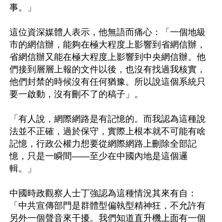
事。」

這位資深媒體人表示，他無語而痛心：「一個地級
市的網信辦，能夠在極大程度上影響到省網信辦，
省網信辦又能在極大程度上影響到中央網信辦。他
們接到層層上報的文件以後，也沒有找過我核實，
他們封禁的時候沒有任何猶豫。所以說這個系統只
要一啟動，沒有刪不了的稿子」。

「有人說，網際網路是有記憶的。而我認為這種說
法並不正確，過於保守，實際上根本就不可能有啥
記憶，行政公權力想要從網際網路上刪除全部記
憶，只是一瞬間——至少在中國內地是這個邏
輯。」

中國時政觀察人士丁強認為這種情況其來有自：
「中共宣傳部門是群體型偏執型精神狂，不允許有
另外一個聲音來干擾。我們知道直升機上面有一個