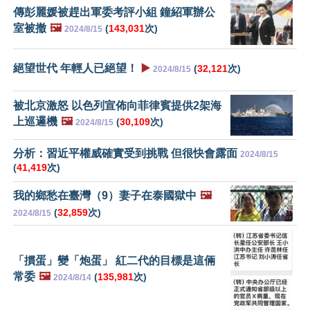
傳彭麗媛被趕出軍委考評小組 鐘紹軍辦公
室被撤
🖼️
(
143,031
次)
2024/8/15
絕望世代 年輕人已絕望！
▶️
(
32,121
次)
2024/8/15
被北京激怒 以色列宣佈向菲律賓提供2架海
上巡邏機
🖼️
(
30,109
次)
2024/8/15
分析：習近平權威確實受到挑戰 但很快會露面
2024/8/15
(
41,419
次)
我的鄉愁在臺灣（9）妻子在泰國獄中
🖼️
(
32,859
次)
2024/8/15
「摜蛋」變「炮蛋」 紅二代的目標是這倆
常委
🖼️
(
135,981
次)
2024/8/14