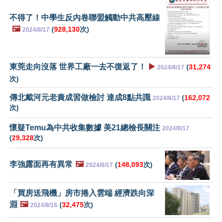
不得了！中學生反內卷聯盟觸動中共高壓線
🖼️
(
928,130
次)
2024/8/17
東莞走向沒落 世界工廠一去不復返了！
▶️
(
31,274
2024/8/17
次)
傳北戴河元老責成習做檢討 達成8點共識
(
162,072
2024/8/17
次)
懷疑Temu為中共收集數據 美21總檢長關注
2024/8/17
(
29,328
次)
李強露面再有異常
🖼️
(
148,093
次)
2024/8/17
「買房送飛機」房市捲入雲端 經濟跌向深
淵
🖼️
(
32,475
次)
2024/8/16