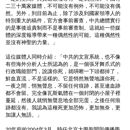
二三十萬家媒體，不可能沒有例外，不可能沒有偶
然。另外，到目前為止，除了涉及到國家領導人的
特別重大的稿件，官方會事前審查，中共總體實行
的是事後追責制而不是事前審查制。這就給一些媒
體的深度報導帶來一種偶然性的可能。這種偶然性
並沒有神聖的力量。」

這位媒體人同時介紹：「中共的文宣系統，也不像
有些海外分析人士所認為的，是一個張牙舞爪式的
行政職能部門，說讓你死，就哢嚓一下頭都掉了，
鮮血直流，不是這樣的。它是悄然無聲地讓你死，
一夜之間，悄無聲息，不留任何痕跡，甚至連血跡
都不會留。完全像瓦斯氣體在一個封閉的小屋子裡
蔓延，然後人就悄無聲息地全部完蛋，之後任何痕
跡都沒有。我認為這種死更加恐怖，更加無奈，更
加讓人無語。」

20年前的2004年3月，時任北京大學新聞與傳播學