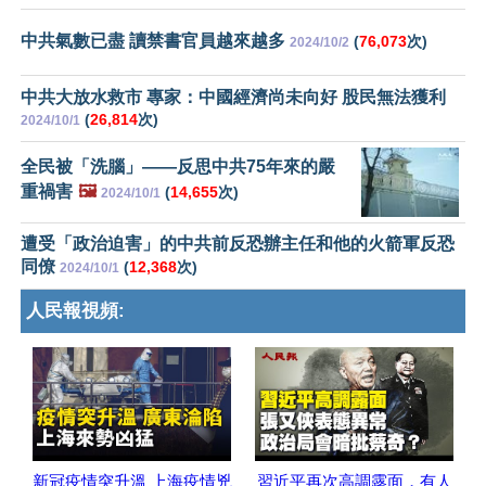
中共氣數已盡 讀禁書官員越來越多
(
76,073
次)
2024/10/2
中共大放水救市 專家：中國經濟尚未向好 股民無法獲利
(
26,814
次)
2024/10/1
全民被「洗腦」——反思中共75年來的嚴
重禍害
🖼️
(
14,655
次)
2024/10/1
遭受「政治迫害」的中共前反恐辦主任和他的火箭軍反恐
同僚
(
12,368
次)
2024/10/1
人民報視頻:
新冠疫情突升溫 上海疫情兇
習近平再次高調露面，有人