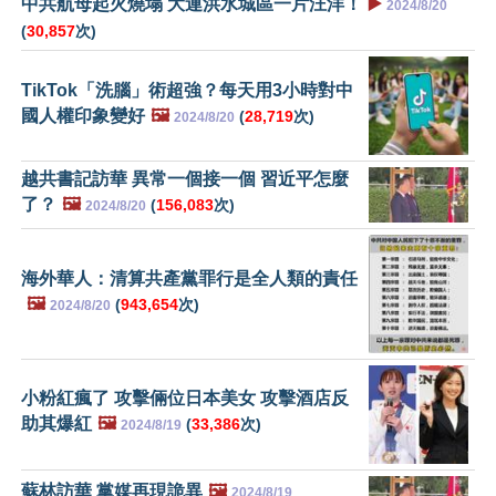
中共航母起火燒塌 大連洪水城區一片汪洋！
▶️
2024/8/20
(
30,857
次)
TikTok「洗腦」術超強？每天用3小時對中
國人權印象變好
🖼️
(
28,719
次)
2024/8/20
越共書記訪華 異常一個接一個 習近平怎麼
了？
🖼️
(
156,083
次)
2024/8/20
海外華人：清算共產黨罪行是全人類的責任
🖼️
(
943,654
次)
2024/8/20
小粉紅瘋了 攻擊倆位日本美女 攻擊酒店反
助其爆紅
🖼️
(
33,386
次)
2024/8/19
蘇林訪華 黨媒再現詭異
🖼️
2024/8/19