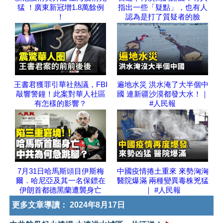
猛 ！廣東新冠增1.8萬餘例
指出一些「疑點」，也有人
！
認為是打了質疑者的臉
王書君獲罪引華社熱議，FBI
遍地水災 洪水淹了大半個中
敲響警鐘！此案對華人社區
國 連新疆沙漠都發大水！｜
有怎樣的影響？
#人民報
7月31日哈馬斯頭目伊斯梅
中國疫情捲土重來 來勢洶洶
爾．哈尼亞及其一名保鏢在
醫院爆滿 兩種變異毒株兇猛
伊朗首都德黑蘭遭襲身亡
｜ #人民報
更多文章導讀：
2024年8月17日