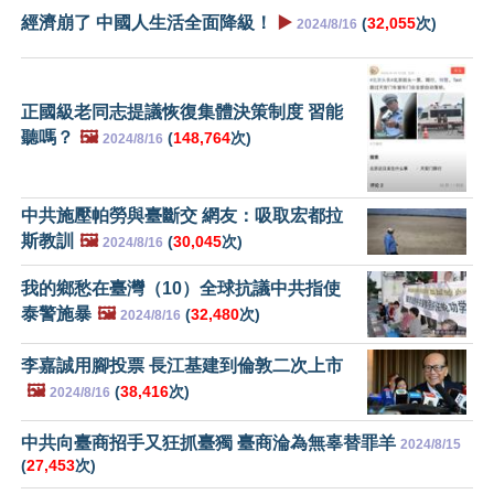
經濟崩了 中國人生活全面降級！
▶️
(
32,055
次)
2024/8/16
正國級老同志提議恢復集體決策制度 習能
聽嗎？
🖼️
(
148,764
次)
2024/8/16
中共施壓帕勞與臺斷交 網友：吸取宏都拉
斯教訓
🖼️
(
30,045
次)
2024/8/16
我的鄉愁在臺灣（10）全球抗議中共指使
泰警施暴
🖼️
(
32,480
次)
2024/8/16
李嘉誠用腳投票 長江基建到倫敦二次上市
🖼️
(
38,416
次)
2024/8/16
中共向臺商招手又狂抓臺獨 臺商淪為無辜替罪羊
2024/8/15
(
27,453
次)