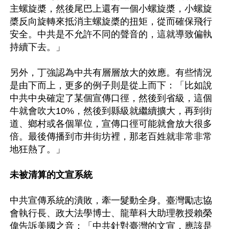
主螺旋槳，然後尾巴上還有一個小螺旋槳，小螺旋
槳反向旋轉來抵消主螺旋槳的扭矩，從而確保飛行
安全。中共是不允許不同的聲音的，這就導致偏執
持續下去。」

另外，丁強認為中共有層層放大的效應。有些情況
是由下而上，更多的例子則是從上而下：「比如說
中共中央確定了某個宣傳口徑，然後到省級，這個
牛就會吹大10%，然後到縣級就繼續擴大，再到街
道、鄉村或各個單位，宣傳口徑可能就會放大很多
倍。最後傳播到市井街坊裡，那老百姓就非常非常
地狂熱了。」

未被清算的文宣系統
中共宣傳系統的潰敗，牽一髮動全身。臺灣勵志協
會執行長、政大法學博士、龍華科大助理教授賴榮
偉告訴美國之音：「中共針對臺灣的文宣，應該是