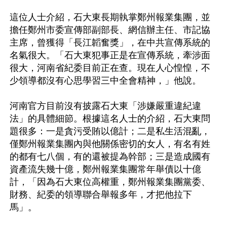
這位人士介紹，石大東長期執掌鄭州報業集團，並
擔任鄭州市委宣傳部副部長、網信辦主任、市記協
主席，曾獲得「長江韜奮獎」，在中共宣傳系統的
名氣很大。「石大東犯事正是在宣傳系統，牽涉面
很大，河南省紀委目前正在查。現在人心惶惶，不
少領導都沒有心思學習三中全會精神，」他說。

河南官方目前沒有披露石大東「涉嫌嚴重違紀違
法」的具體細節。根據這名人士的介紹，石大東問
題很多：一是貪污受賄以億計；二是私生活混亂，
僅鄭州報業集團內與他關係密切的女人，有名有姓
的都有七八個，有的還被提為幹部；三是造成國有
資產流失幾十億，鄭州報業集團常年舉債以十億
計，「因為石大東位高權重，鄭州報業集團黨委、
財務、紀委的領導聯合舉報多年，才把他拉下
馬」。
