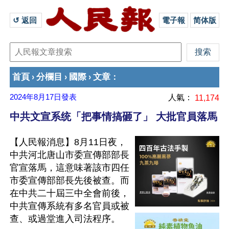
↺ 返回 
電子報
简体版
首頁
分欄目
國際
文章
›
›
›
：
2024年8月17日
發表
人氣：
11,174
中共文宣系统「把事情搞砸了」 大批官員落馬
【人民報消息】8月11日夜，
中共河北唐山市委宣傳部部長
官宣落馬，這意味著該市四任
市委宣傳部部長先後被查。而
在中共二十屆三中全會前後，
中共宣傳系統有多名官員或被
查、或過堂進入司法程序。
