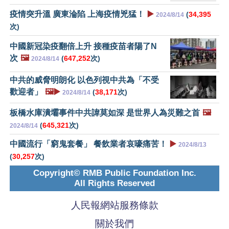
疫情突升溫 廣東淪陷 上海疫情兇猛！
▶️
(
34,395
2024/8/14
次)
中國新冠染疫翻倍上升 接種疫苗者陽了N
次
🖼️
(
647,252
次)
2024/8/14
中共的威脅明朗化 以色列視中共為「不受
歡迎者」
🖼️▶️
(
38,171
次)
2024/8/14
板橋水庫潰壩事件中共諱莫如深 是世界人為災難之首
🖼️
(
645,321
次)
2024/8/14
中國流行「窮鬼套餐」 餐飲業者哀嚎痛苦！
▶️
2024/8/13
(
30,257
次)
Copyright© RMB Public Foundation Inc.
All Rights Reserved
人民報網站服務條款
關於我們