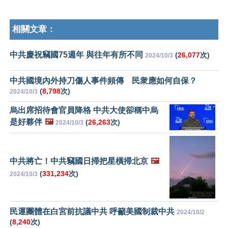
相關文章：
中共慶祝竊國75週年 與往年有所不同
(
26,077
次)
2024/10/3
中共國境內外持刀傷人事件頻傳 民衆應如何自保？
(
8,798
次)
2024/10/3
烏出席招待會官員降格 中共大使卻稱中烏
是好夥伴
🖼️
(
26,263
次)
2024/10/3
中共將亡！中共竊國日掃把星橫掃北京
🖼️
(
331,234
次)
2024/10/3
民運團體在白宮前抗議中共 呼籲美國制裁中共
2024/10/2
(
8,240
次)