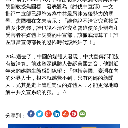
院副教授焦國標，發表題為《討伐中宣部》一文，
批評中宣部已經墮落為中共最愚昧落後勢力的堡
壘。焦國標在文末表示：「誰也說不清它究竟接受
過多少黑錢，誰也說不清它究竟曾迫使多少弱者和
受害者在媒體上失聲的中宣部，該徹底清算了！誰
左誰當宣傳部長的恐怖時代該終結了！」

20年過去了，中國的媒體人發現，中共宣傳部門沒
有被清算。前述資深媒體人告訴美國之音，他對近
年來的媒體生態感到絕望：「包括美國、臺灣在內
的外界人士，根本就感覺不到，只有內部的新聞
人，尤其是走上管理崗位的媒體人，才能更深地瞭
分享到：