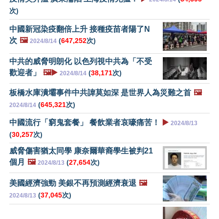
次)
中國新冠染疫翻倍上升 接種疫苗者陽了N
次
🖼️
(
647,252
次)
2024/8/14
中共的威脅明朗化 以色列視中共為「不受
歡迎者」
🖼️▶️
(
38,171
次)
2024/8/14
板橋水庫潰壩事件中共諱莫如深 是世界人為災難之首
🖼️
(
645,321
次)
2024/8/14
中國流行「窮鬼套餐」 餐飲業者哀嚎痛苦！
▶️
2024/8/13
(
30,257
次)
威脅傷害猶太同學 康奈爾華裔學生被判21
個月
🖼️
(
27,654
次)
2024/8/13
美國經濟強勁 美銀不再預測經濟衰退
🖼️
(
37,045
次)
2024/8/13