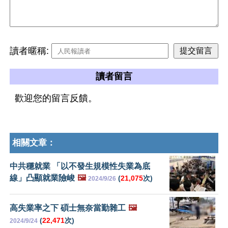
讀者暱稱:
讀者留言
歡迎您的留言反饋。
相關文章：
中共穩就業 「以不發生規模性失業為底
線」凸顯就業險峻
🖼️
(
21,075
次)
2024/9/26
高失業率之下 碩士無奈當勤雜工
🖼️
(
22,471
次)
2024/9/24