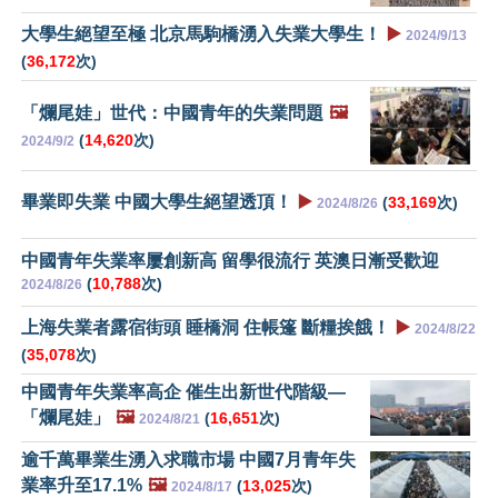
大學生絕望至極 北京馬駒橋湧入失業大學生！
▶️
2024/9/13
(
36,172
次)
「爛尾娃」世代：中國青年的失業問題
🖼️
(
14,620
次)
2024/9/2
畢業即失業 中國大學生絕望透頂！
▶️
(
33,169
次)
2024/8/26
中國青年失業率屢創新高 留學很流行 英澳日漸受歡迎
(
10,788
次)
2024/8/26
上海失業者露宿街頭 睡橋洞 住帳篷 斷糧挨餓！
▶️
2024/8/22
(
35,078
次)
中國青年失業率高企 催生出新世代階級—
「爛尾娃」
🖼️
(
16,651
次)
2024/8/21
逾千萬畢業生湧入求職市場 中國7月青年失
業率升至17.1%
🖼️
(
13,025
次)
2024/8/17