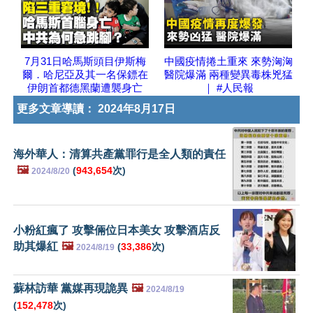
7月31日哈馬斯頭目伊斯梅
中國疫情捲土重來 來勢洶洶
爾．哈尼亞及其一名保鏢在
醫院爆滿 兩種變異毒株兇猛
伊朗首都德黑蘭遭襲身亡
｜ #人民報
更多文章導讀：
2024年8月17日
海外華人：清算共產黨罪行是全人類的責任
🖼️
(
943,654
次)
2024/8/20
小粉紅瘋了 攻擊倆位日本美女 攻擊酒店反
助其爆紅
🖼️
(
33,386
次)
2024/8/19
蘇林訪華 黨媒再現詭異
🖼️
2024/8/19
(
152,478
次)