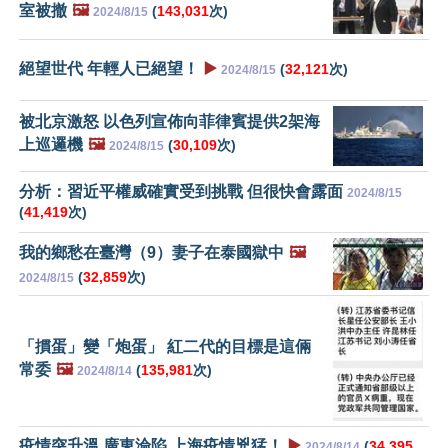
室被撤
🖼️
(
143,031
次)
2024/8/15
絕望世代 年輕人已絕望！
▶️
(
32,121
次)
2024/8/15
被北京激怒 以色列宣佈向菲律賓提供2架海
上巡邏機
🖼️
(
30,109
次)
2024/8/15
分析：習近平權威確實受到挑戰 但很快會露面
2024/8/15
(
41,419
次)
我的鄉愁在臺灣（9）妻子在泰國獄中
🖼️
(
32,859
次)
2024/8/15
「摜蛋」變「炮蛋」 紅二代的目標是這倆
常委
🖼️
(
135,981
次)
2024/8/14
疫情突升溫 廣東淪陷 上海疫情兇猛！
▶️
(
34,395
2024/8/14