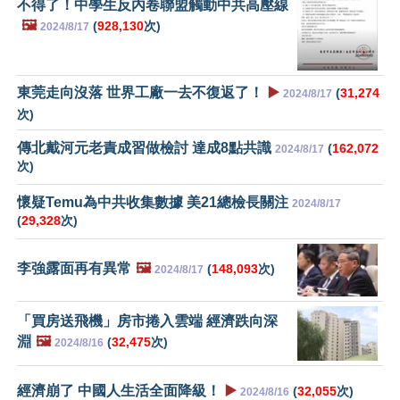
不得了！中學生反內卷聯盟觸動中共高壓線
🖼️
(
928,130
次)
2024/8/17
東莞走向沒落 世界工廠一去不復返了！
▶️
(
31,274
2024/8/17
次)
傳北戴河元老責成習做檢討 達成8點共識
(
162,072
2024/8/17
次)
懷疑Temu為中共收集數據 美21總檢長關注
2024/8/17
(
29,328
次)
李強露面再有異常
🖼️
(
148,093
次)
2024/8/17
「買房送飛機」房市捲入雲端 經濟跌向深
淵
🖼️
(
32,475
次)
2024/8/16
經濟崩了 中國人生活全面降級！
▶️
(
32,055
次)
2024/8/16