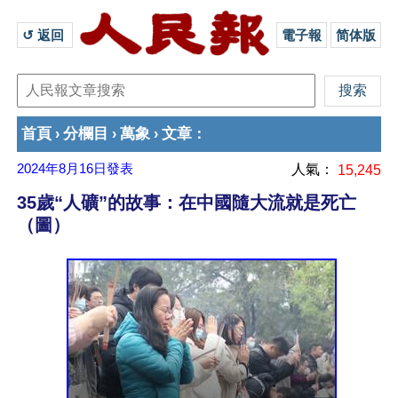
↺ 返回 
電子報
简体版
首頁
分欄目
萬象
文章
›
›
›
：
2024年8月16日
發表
人氣：
15,245
35歲“人礦”的故事：在中國隨大流就是死亡
（圖）