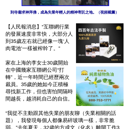
到寺廟求神拜佛，成為失業年輕人的精神寄託之地。（視頻截圖）
【人民報消息】“互聯網行業
的發展速度非常快，大部分人
到35歲左右就已經像一塊‘人
肉電池’一樣被榨幹了。”

家在上海的李女士30歲開始
在中國幾家互聯網公司“打
轉”，近一年時間已經歷兩次
裁員。35歲的她如今正積極
尋找新工作，但也害怕間隔時
間越長，越消耗自己的自信。

“我從不主動跟其他失業的朋友聊（失業相關的話
題），我發現每個人都像易碎玻璃一樣，非常脆
弱。”去年夏天，32歲的方成文（化名）離開工作3