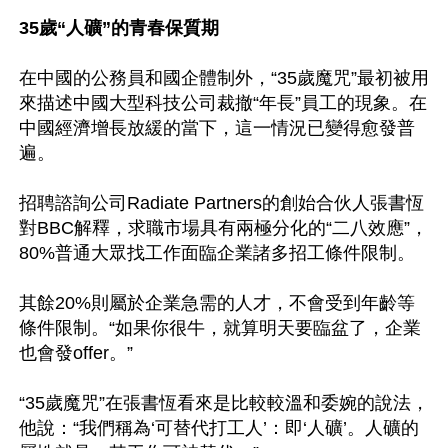
35歲“人礦”的青春保質期
在中國的公務員和國企體制外，“35歲魔咒”最初被用
來描述中國大型科技公司裁撤“年長”員工的現象。在
中國經濟增長放緩的當下，這一情況已變得愈發普
遍。

招聘諮詢公司Radiate Partners的創始合伙人張書恆
對BBC解釋，求職市場具有兩極分化的“二八效應”，
80%普通大眾找工作面臨企業諸多招工條件限制。

其餘20%則屬於企業急需的人才，不會受到年齡等
條件限制。“如果你很牛，就算明天要臨盆了，企業
也會發offer。”

“35歲魔咒”在張書恆看來是比較較溫和委婉的說法，
他說：“我們稱為‘可替代打工人’：即‘人礦’。人礦的