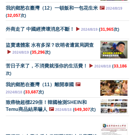
我的鄉愁在臺灣（12）一頓飯和一包花生米
🖼️
2024/8/19
(
32,057
次)
外商走了 中國經濟壞消息不斷！
▶️
(
31,965
次)
2024/8/19
盜賣遺體案 水有多深？吹哨者遭當局調查
▶️
(
35,296
次)
2024/8/19
苦日子來了，不消費就漲你的生活費！
▶️
(
33,186
2024/8/18
次)
我的鄉愁在臺灣（11）離開泰國
🖼️
(
33,687
次)
2024/8/18
致癌物超標229倍！韓國檢測SHEIN和
Temu商品結果嚇人
🖼️
(
649,307
次)
2024/8/18