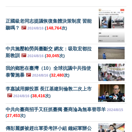
正國級老同志提議恢復集體決策制度 習能
聽嗎？
🖼️
(
148,764
次)
2024/8/16
中共施壓帕勞與臺斷交 網友：吸取宏都拉
斯教訓
🖼️
(
30,045
次)
2024/8/16
我的鄉愁在臺灣（10）全球抗議中共指使
泰警施暴
🖼️
(
32,480
次)
2024/8/16
李嘉誠用腳投票 長江基建到倫敦二次上市
🖼️
(
38,416
次)
2024/8/16
中共向臺商招手又狂抓臺獨 臺商淪為無辜替罪羊
2024/8/15
(
27,453
次)
傳彭麗媛被趕出軍委考評小組 鐘紹軍辦公