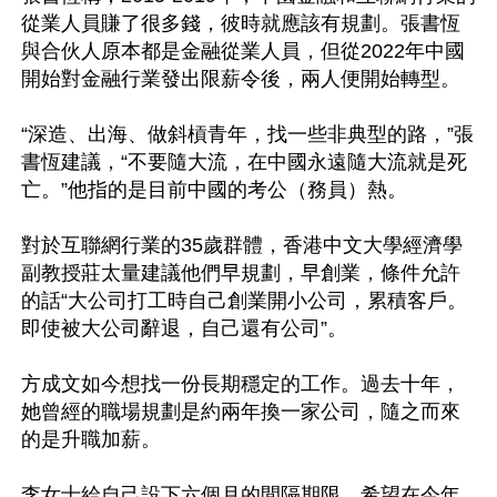
從業人員賺了很多錢，彼時就應該有規劃。張書恆
與合伙人原本都是金融從業人員，但從2022年中國
開始對金融行業發出限薪令後，兩人便開始轉型。

“深造、出海、做斜槓青年，找一些非典型的路，”張
書恆建議，“不要隨大流，在中國永遠隨大流就是死
亡。”他指的是目前中國的考公（務員）熱。

對於互聯網行業的35歲群體，香港中文大學經濟學
副教授莊太量建議他們早規劃，早創業，條件允許
的話“大公司打工時自己創業開小公司，累積客戶。
即使被大公司辭退，自己還有公司”。

方成文如今想找一份長期穩定的工作。過去十年，
她曾經的職場規劃是約兩年換一家公司，隨之而來
的是升職加薪。

李女士給自己設下六個月的間隔期限，希望在今年