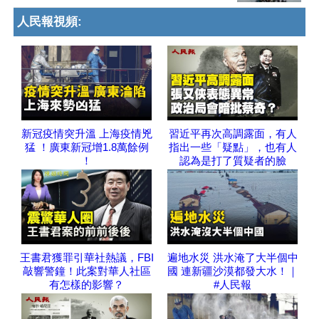
人民報視頻:
新冠疫情突升溫 上海疫情兇
習近平再次高調露面，有人
猛 ！廣東新冠增1.8萬餘例
指出一些「疑點」，也有人
！
認為是打了質疑者的臉
王書君獲罪引華社熱議，FBI
遍地水災 洪水淹了大半個中
敲響警鐘！此案對華人社區
國 連新疆沙漠都發大水！｜
有怎樣的影響？
#人民報